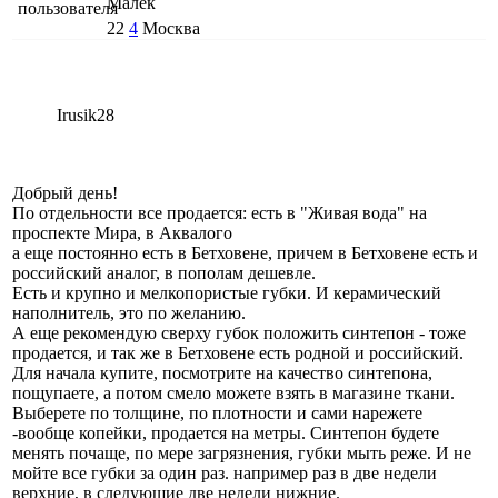
Малёк
22
4
Москва
Irusik28
Добрый день!
По отдельности все продается: есть в "Живая вода" на
проспекте Мира, в Аквалого
а еще постоянно есть в Бетховене, причем в Бетховене есть и
российский аналог, в пополам дешевле.
Есть и крупно и мелкопористые губки. И керамический
наполнитель, это по желанию.
А еще рекомендую сверху губок положить синтепон - тоже
продается, и так же в Бетховене есть родной и российский.
Для начала купите, посмотрите на качество синтепона,
пощупаете, а потом смело можете взять в магазине ткани.
Выберете по толщине, по плотности и сами нарежете
-вообще копейки, продается на метры. Синтепон будете
менять почаще, по мере загрязнения, губки мыть реже. И не
мойте все губки за один раз. например раз в две недели
верхние, в следующие две недели нижние.