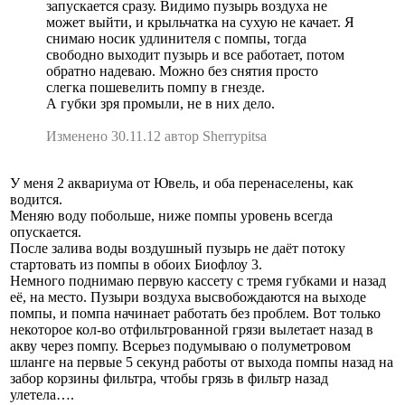
запускается сразу. Видимо пузырь воздуха не
может выйти, и крыльчатка на сухую не качает. Я
снимаю носик удлинителя с помпы, тогда
свободно выходит пузырь и все работает, потом
обратно надеваю. Можно без снятия просто
слегка пошевелить помпу в гнезде.
А губки зря промыли, не в них дело.
Изменено 30.11.12 автор Sherrypitsa
У меня 2 аквариума от Ювель, и оба перенаселены, как
водится.
Меняю воду побольше, ниже помпы уровень всегда
опускается.
После залива воды воздушный пузырь не даёт потоку
стартовать из помпы в обоих Биофлоу 3.
Немного поднимаю первую кассету с тремя губками и назад
её, на место. Пузыри воздуха высвобождаются на выходе
помпы, и помпа начинает работать без проблем. Вот только
некоторое кол-во отфильтрованной грязи вылетает назад в
акву через помпу. Всерьез подумываю о полуметровом
шланге на первые 5 секунд работы от выхода помпы назад на
забор корзины фильтра, чтобы грязь в фильтр назад
улетела….