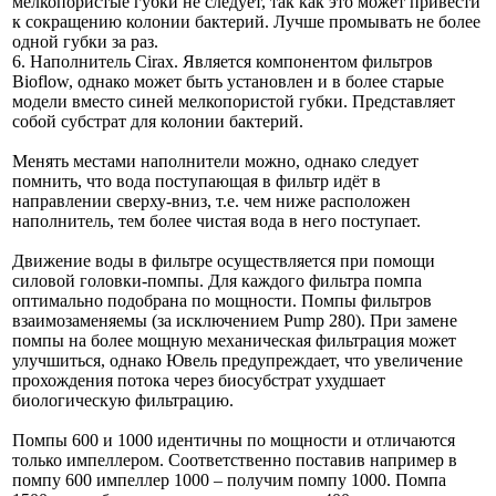
мелкопористые губки не следует, так как это может привести
к сокращению колонии бактерий. Лучше промывать не более
одной губки за раз.
6. Наполнитель Cirax. Является компонентом фильтров
Bioflow, однако может быть установлен и в более старые
модели вместо синей мелкопористой губки. Представляет
собой субстрат для колонии бактерий.
Менять местами наполнители можно, однако следует
помнить, что вода поступающая в фильтр идёт в
направлении сверху-вниз, т.е. чем ниже расположен
наполнитель, тем более чистая вода в него поступает.
Движение воды в фильтре осуществляется при помощи
силовой головки-помпы. Для каждого фильтра помпа
оптимально подобрана по мощности. Помпы фильтров
взаимозаменяемы (за исключением Pump 280). При замене
помпы на более мощную механическая фильтрация может
улучшиться, однако Ювель предупреждает, что увеличение
прохождения потока через биосубстрат ухудшает
биологическую фильтрацию.
Помпы 600 и 1000 идентичны по мощности и отличаются
только импеллером. Соответственно поставив например в
помпу 600 импеллер 1000 – получим помпу 1000. Помпа