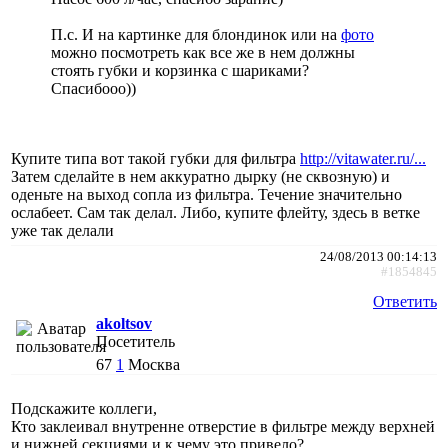
П.с. И на картинке для блондинок или на
фото
можно посмотреть как все же в нем должны
стоять губки и корзинка с шариками?
Спасибооо))
Купите типа вот такой губки для фильтра
http://vitawater.ru/...
Затем сделайте в нем аккуратно дырку (не сквозную) и
оденьте на выход сопла из фильтра. Течение значительно
ослабеет. Сам так делал. Либо, купите флейту, здесь в ветке
уже так делали
24/08/2013 00:14:13
#1854845
Ответить
akoltsov
Посетитель
67
1
Москва
Подскажите коллеги,
Кто заклеивал внутренне отверстие в фильтре между верхней
и нижней секциями и к чему это привело?