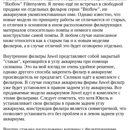
"Bioflow" Filtersystem. Я лично ещё не встречал в свободной
продаже ни отдельных фильров серии "Bioflow", ни
аквариумов укомплектованных ими. Однако известно, что
новые модели по принципу работы не отличаются от старых,
и отличия в основном в ином расположении фильтрующих
материалов относительно помпы и немного ином
конструктиве самой помпы. В любом случае написанное
ниже относится как к старым так и к новым моделям
фильтров, а в случае отличий это будет оговорено отдельно.
Внутренние фильтры Juwel представляют собой закрытый
"стакан", крепящийся в углу аквариума при помощи
силикона. Это на мой взгляд не очень удобное решение,
однако другого способа закрепить фильтр в аквариуме
производитель не предлагает. Силикон идёт в комплекте с
фильтром. В случае покупки аквариума фирмы Juwel фильтр
уже будет установлен в правом заднем углу аквариума. Все
продаваемые модели аквариумов Juwel идут в комплекте с
этими фильтрами. Следует отметить, что хотя Ювель и
устанавливает свои фильтры в правом заднем углу
аквариума, конструкция фильтра является симметричной, что
позволяет установить его без проблем и в левом заднем углу
аквариума.
Внутри стакана расположены корзины с фильтрующими