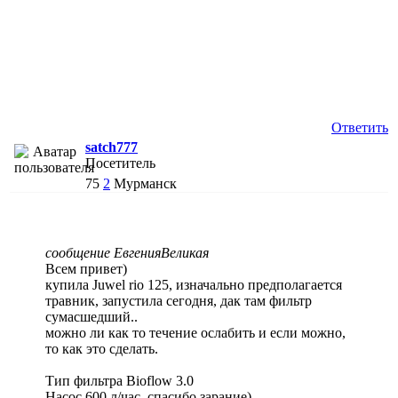
Ответить
satch777
Посетитель
75
2
Мурманск
сообщение ЕвгенияВеликая
Всем привет)
купила Juwel rio 125, изначально предполагается
травник, запустила сегодня, дак там фильтр
сумасшедший..
можно ли как то течение ослабить и если можно,
то как это сделать.
Тип фильтра Bioflow 3.0
Насос 600 л/час, спасибо зарание)