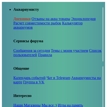
Аквариумисту
Дневники
Отзывы на аква товары
Энциклопедия
Расчет совместимости рыбок
Калькулятор
аквариумов
Сервисы форума
Сообщения за сегодня
Темы с моим участием
Список
пользователей
Правила
Общение
Календарь событий
Чат в Telegram
Аквариумисты на
карте
Группа в VK
Интересно
Наши Магазины
Мы все :)
Игра на память