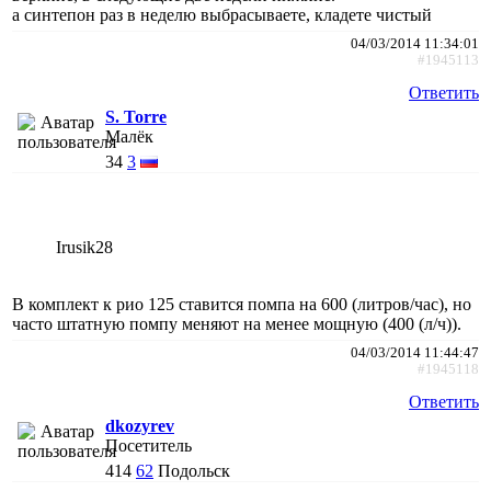
а синтепон раз в неделю выбрасываете, кладете чистый
04/03/2014 11:34:01
#1945113
Ответить
S. Torre
Малёк
34
3
Irusik28
В комплект к рио 125 ставится помпа на 600 (литров/час), но
часто штатную помпу меняют на менее мощную (400 (л/ч)).
04/03/2014 11:44:47
#1945118
Ответить
dkozyrev
Посетитель
414
62
Подольск