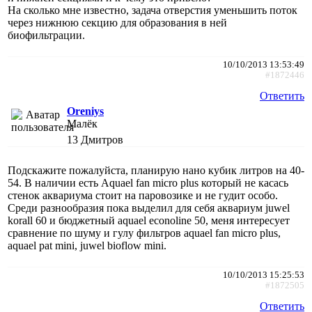
На сколько мне известно, задача отверстия уменьшить поток
через нижнюю секцию для образования в ней
биофильтрации.
10/10/2013 13:53:49
#1872446
Ответить
Oreniys
Малёк
13
Дмитров
Подскажите пожалуйста, планирую нано кубик литров на 40-
54. В наличии есть Aquael fan micro plus который не касась
стенок аквариума стоит на паровозике и не гудит особо.
Среди разнообразия пока выделил для себя аквариум juwel
korall 60 и бюджетный aquael econoline 50, меня интересует
сравнение по шуму и гулу фильтров aquael fan micro plus,
aquael pat mini, juwel bioflow mini.
10/10/2013 15:25:53
#1872505
Ответить