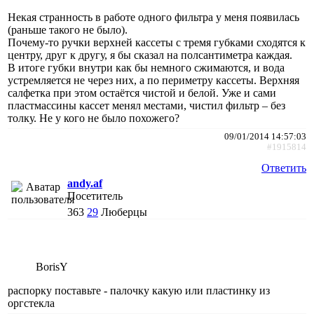
Некая странность в работе одного фильтра у меня появилась
(раньше такого не было).
Почему-то ручки верхней кассеты с тремя губками сходятся к
центру, друг к другу, я бы сказал на полсантиметра каждая.
В итоге губки внутри как бы немного сжимаются, и вода
устремляется не через них, а по периметру кассеты. Верхняя
салфетка при этом остаётся чистой и белой. Уже и сами
пластмассины кассет менял местами, чистил фильтр – без
толку. Не у кого не было похожего?
09/01/2014 14:57:03
#1915814
Ответить
andy.af
Посетитель
363
29
Люберцы
BorisY
распорку поставьте - палочку какую или пластинку из
оргстекла