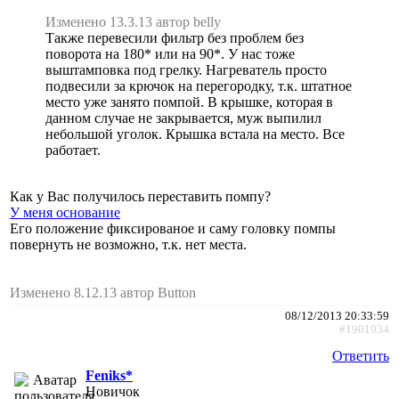
Изменено 13.3.13 автор belly
Также перевесили фильтр без проблем без
поворота на 180* или на 90*. У нас тоже
выштамповка под грелку. Нагреватель просто
подвесили за крючок на перегородку, т.к. штатное
место уже занято помпой. В крышке, которая в
данном случае не закрывается, муж выпилил
небольшой уголок. Крышка встала на место. Все
работает.
Как у Вас получилось переставить помпу?
У меня основание
Его положение фиксированое и саму головку помпы
повернуть не возможно, т.к. нет места.
Изменено 8.12.13 автор Button
08/12/2013 20:33:59
#1901934
Ответить
Feniks*
Новичок