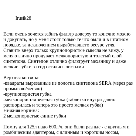
Irusik28
Если очень хочется забить фильтр доверху то конечно можно
и докупать, но у меня стоят только те что были и в штатном
порядке, за исключением выработавшего ресурс угля.
Ставить вверх только крупнопористые смысла не вижу, у
меня отлично продувает мелкопористую и толстый слой
синтепона. Синтепон отлично фильтрует механику и даже
мелкие губки за год остались чистыми.
Верхняя корзина:
-квадраты вырезанные из полотна синтепона SERA (через раз
промываю/меняю)
-крупнопористая губка
-мелкопористая зеленая губка (таблетка внутри давно
растворилась и теперь это просто мелкая губка)
Нижняя корзина:
2 мелкопористые синие губки
Помпу для 125л надо 600л/ч, они были разные - с круглым и
ромбическим адаптером, с длинным и коротким носом,