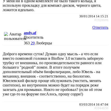
У меня ни в одном комплекте не было такого кольца, я
использую прокладку для компакт-дисков, черного цвета,
ложится идеально.
30/01/2014 14:15:21
#1928606
Ответить
andy.af
Посетитель
363
29
Люберцы
Доброго времени суток! Думаю одну мысль - а что если
вместо помповой головки в Bioflow 3.0 вставить заборную
трубку от внешника, по производительности равного или
большего "родной" помпе. В итоге получаем
дополнительный объём биофильтрации, либо Ювель - на
механику, внешник - соответственно, на биологию.
Ювелевский фильтр проще обслуживать (чистить, менять
синтепон), во внутренник можно будет на порядок реже
залезать для промывки. Никто не пробовал? (если об этом
уже где-то на форуме писАлось, прошу сорри!)
03/03/2014 16:47:04
#1944830