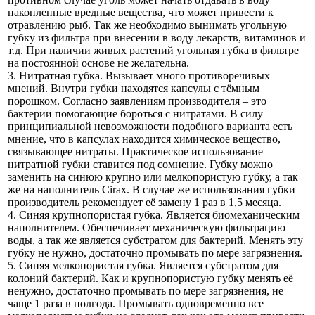
накопленные вредные вещества, что может привести к
отравлению рыб. Так же необходимо вынимать угольную
губку из фильтра при внесении в воду лекарств, витаминов и
т.д. При наличии живых растений угольная губка в фильтре
на постоянной основе не желательна.
3. Нитратная губка. Вызывает много противоречивых
мнений. Внутри губки находятся капсулы с тёмным
порошком. Согласно заявлениям производителя – это
бактерии помогающие бороться с нитратами. В силу
принципиальной невозможности подобного варианта есть
мнение, что в капсулах находится химическое вещество,
связывающее нитраты. Практическое использование
нитратной губки ставится под сомнение. Губку можно
заменить на синюю крупно или мелкопористую губку, а так
же на наполнитель Cirax. В случае же использования губки
производитель рекомендует её замену 1 раз в 1,5 месяца.
4. Синяя крупнопористая губка. Является биомеханическим
наполнителем. Обеспечивает механическую фильтрацию
воды, а так же является субстратом для бактерий. Менять эту
губку не нужно, достаточно промывать по мере загрязнения.
5. Синяя мелкопористая губка. Является субстратом для
колоний бактерий. Как и крупнопористую губку менять её
ненужно, достаточно промывать по мере загрязнения, не
чаще 1 раза в полгода. Промывать одновременно все