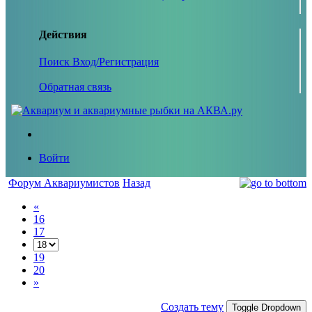
Действия
Поиск
Вход/Регистрация
Обратная связь
Войти
Форум Аквариумистов
Назад
«
16
17
19
20
»
Создать тему
Toggle Dropdown