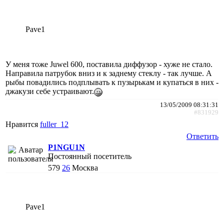
Pave1
У меня тоже Juwel 600, поставила диффузор - хуже не стало.
Направила патрубок вниз и к заднему стеклу - так лучше. А
рыбы повадились подплывать к пузырькам и купаться в них -
джакузи себе устраивают.
13/05/2009 08:31:31
#831929
Нравится
fuller_12
Ответить
P1NGU1N
Постоянный посетитель
579
26
Москва
Pave1