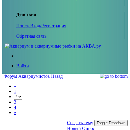
Действия
Поиск
Вход/Регистрация
Обратная связь
Войти
Форум Аквариумистов
Назад
«
1
3
4
»
Создать тему
Toggle Dropdown
Новый Опрос