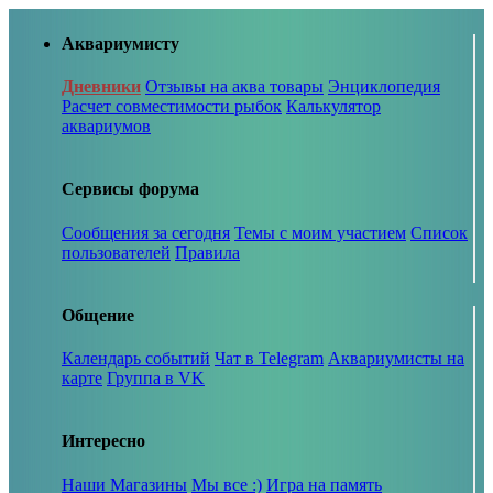
Аквариумисту
Дневники
Отзывы на аква товары
Энциклопедия
Расчет совместимости рыбок
Калькулятор
аквариумов
Сервисы форума
Сообщения за сегодня
Темы с моим участием
Список
пользователей
Правила
Общение
Календарь событий
Чат в Telegram
Аквариумисты на
карте
Группа в VK
Интересно
Наши Магазины
Мы все :)
Игра на память