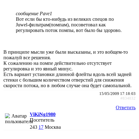
сообщение Pave1
Вот если бы кто-нибудь из великих спецов по
Juwel-фильтрам(помпам), посоветовал как
регулировать поток помпы, вот было бы здорово.
В принципе мысли уже были высказаны, и это вобщем-то
пожалуй все решения.
К сожалению на помпе действительно отсутствует
регулировка и это явный минус.
Есть вариант установки длинной флейты вдоль всей задней
стенки с большим количеством отверстий для снижения
скорости потока, но в любом случае она будет самопальной.
15/05/2009 17:18:03
#834032
Ответить
ViKiNg1980
Посетитель
243
17
Москва