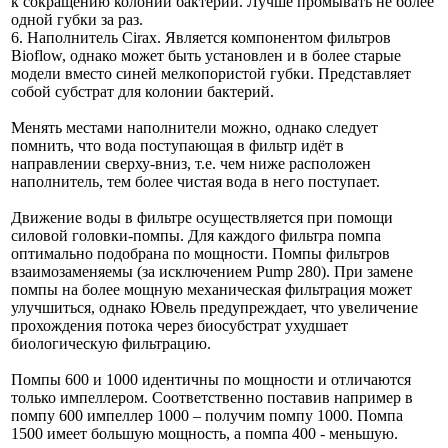
к сокращению колонии бактерий. Лучше промывать не более
одной губки за раз.
6. Наполнитель Cirax. Является компонентом фильтров
Bioflow, однако может быть установлен и в более старые
модели вместо синей мелкопористой губки. Представляет
собой субстрат для колонии бактерий.
Менять местами наполнители можно, однако следует
помнить, что вода поступающая в фильтр идёт в
направлении сверху-вниз, т.е. чем ниже расположен
наполнитель, тем более чистая вода в него поступает.
Движение воды в фильтре осуществляется при помощи
силовой головки-помпы. Для каждого фильтра помпа
оптимально подобрана по мощности. Помпы фильтров
взаимозаменяемы (за исключением Pump 280). При замене
помпы на более мощную механическая фильтрация может
улучшиться, однако Ювель предупреждает, что увеличение
прохождения потока через биосубстрат ухудшает
биологическую фильтрацию.
Помпы 600 и 1000 идентичны по мощности и отличаются
только импеллером. Соответственно поставив например в
помпу 600 импеллер 1000 – получим помпу 1000. Помпа
1500 имеет большую мощность, а помпа 400 - меньшую.