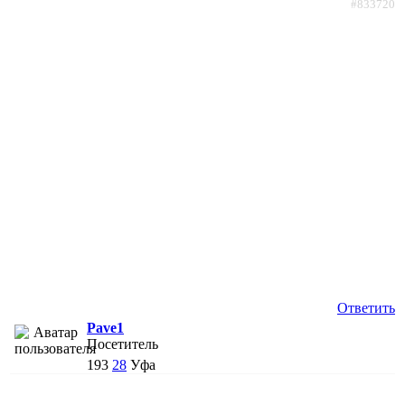
#833720
Ответить
Pave1
Посетитель
193
28
Уфа