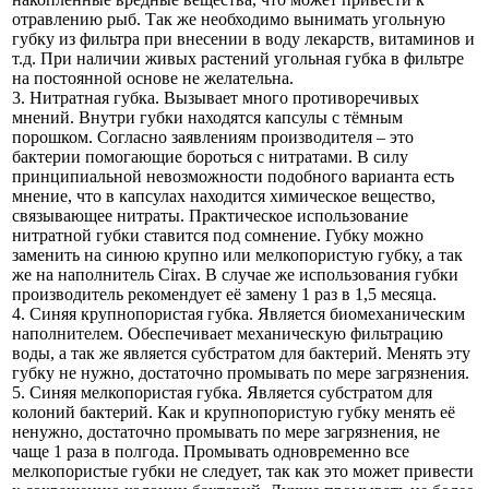
отравлению рыб. Так же необходимо вынимать угольную
губку из фильтра при внесении в воду лекарств, витаминов и
т.д. При наличии живых растений угольная губка в фильтре
на постоянной основе не желательна.
3. Нитратная губка. Вызывает много противоречивых
мнений. Внутри губки находятся капсулы с тёмным
порошком. Согласно заявлениям производителя – это
бактерии помогающие бороться с нитратами. В силу
принципиальной невозможности подобного варианта есть
мнение, что в капсулах находится химическое вещество,
связывающее нитраты. Практическое использование
нитратной губки ставится под сомнение. Губку можно
заменить на синюю крупно или мелкопористую губку, а так
же на наполнитель Cirax. В случае же использования губки
производитель рекомендует её замену 1 раз в 1,5 месяца.
4. Синяя крупнопористая губка. Является биомеханическим
наполнителем. Обеспечивает механическую фильтрацию
воды, а так же является субстратом для бактерий. Менять эту
губку не нужно, достаточно промывать по мере загрязнения.
5. Синяя мелкопористая губка. Является субстратом для
колоний бактерий. Как и крупнопористую губку менять её
ненужно, достаточно промывать по мере загрязнения, не
чаще 1 раза в полгода. Промывать одновременно все
мелкопористые губки не следует, так как это может привести