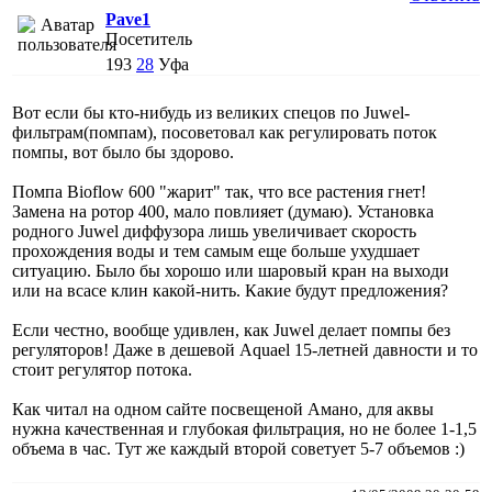
Pave1
Посетитель
193
28
Уфа
Вот если бы кто-нибудь из великих спецов по Juwel-
фильтрам(помпам), посоветовал как регулировать поток
помпы, вот было бы здорово.
Помпа Bioflow 600 "жарит" так, что все растения гнет!
Замена на ротор 400, мало повлияет (думаю). Установка
родного Juwel диффузора лишь увеличивает скорость
прохождения воды и тем самым еще больше ухудшает
ситуацию. Было бы хорошо или шаровый кран на выходи
или на всасе клин какой-нить. Какие будут предложения?
Если честно, вообще удивлен, как Juwel делает помпы без
регуляторов! Даже в дешевой Aquael 15-летней давности и то
стоит регулятор потока.
Как читал на одном сайте посвещеной Амано, для аквы
нужна качественная и глубокая фильтрация, но не более 1-1,5
объема в час. Тут же каждый второй советует 5-7 объемов :)