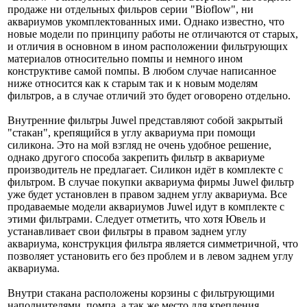
продаже ни отдельных фильров серии "Bioflow", ни
аквариумов укомплектованных ими. Однако известно, что
новые модели по принципу работы не отличаются от старых,
и отличия в основном в ином расположении фильтрующих
материалов относительно помпы и немного ином
конструктиве самой помпы. В любом случае написанное
ниже относится как к старым так и к новым моделям
фильтров, а в случае отличий это будет оговорено отдельно.
Внутренние фильтры Juwel представляют собой закрытый
"стакан", крепящийся в углу аквариума при помощи
силикона. Это на мой взгляд не очень удобное решение,
однако другого способа закрепить фильтр в аквариуме
производитель не предлагает. Силикон идёт в комплекте с
фильтром. В случае покупки аквариума фирмы Juwel фильтр
уже будет установлен в правом заднем углу аквариума. Все
продаваемые модели аквариумов Juwel идут в комплекте с
этими фильтрами. Следует отметить, что хотя Ювель и
устанавливает свои фильтры в правом заднем углу
аквариума, конструкция фильтра является симметричной, что
позволяет установить его без проблем и в левом заднем углу
аквариума.
Внутри стакана расположены корзины с фильтрующими
наполнителями, помпа, а так же место для крепления