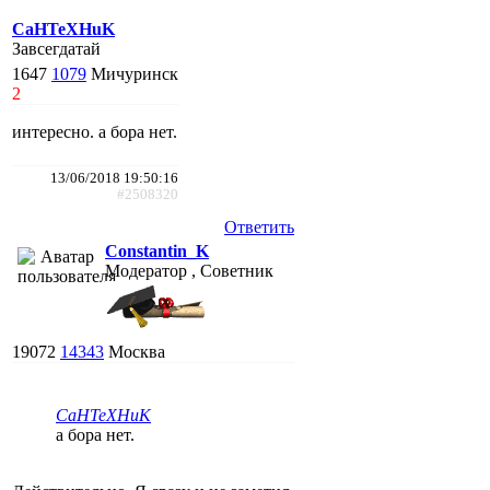
CaHTeXHuK
Завсегдатай
1647
1079
Мичуринск
2
интересно. а бора нет.
13/06/2018 19:50:16
#2508320
Ответить
Constantin_K
Модератор , Советник
19072
14343
Москва
CaHTeXHuK
а бора нет.