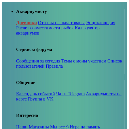
Аквариумисту
Дневники
Отзывы на аква товары
Энциклопедия
Расчет совместимости рыбок
Калькулятор
аквариумов
Сервисы форума
Сообщения за сегодня
Темы с моим участием
Список
пользователей
Правила
Общение
Календарь событий
Чат в Telegram
Аквариумисты на
карте
Группа в VK
Интересно
Наши Магазины
Мы все :)
Игра на память