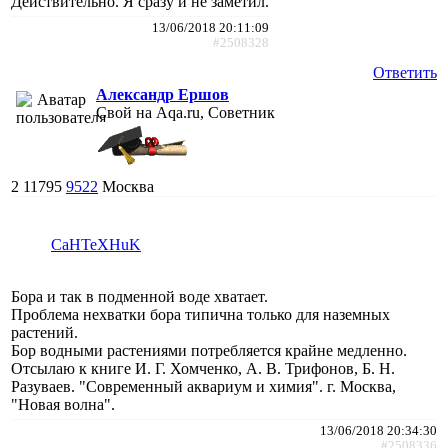
Действительно. Я сразу и не заметил.
13/06/2018 20:11:09
#2508328
Ответить
Александр Ершов
Свой на Aqa.ru, Советник
2
11795
9522
Москва
CaHTeXHuK
Бора и так в подменной воде хватает.
Проблема нехватки бора типична только для наземных
растений.
Бор водными растениями потребляется крайне медленно.
Отсылаю к книге И. Г. Хомченко, А. В. Трифонов, Б. Н.
Разуваев. "Современный аквариум и химия". г. Москва,
"Новая волна".
13/06/2018 20:34:30
#2508336