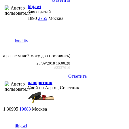
Ответить
tihjawi
Завсегдатай
1890
2755
Москва
lonelity
а разве мало? могу два поставить)
25/09/2018 16:00:28
#2537616
Ответить
папоротник
Свой на Aqa.ru, Советник
1
30905
19683
Москва
tihjawi