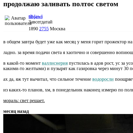
продолжаю заливать полтос светом
tihjawi
Завсегдатай
1890
2755
Москва
в общем завтра будет уже как месяц у меня горит прожектор на 
ладно. за время подачи света я хаотично и совершенно вопиющ
в какой-то момент
валлиснерия
пустилась в адов рост, ус за у
какими-то желтыми) и пузырят как газировка через минут 30 п
ах да, яж тут вычитал, что сильное течение
водоросли
поощряет 
из каких-то планов, хм, в понедельник наконец измерю по пол
мораль: свет решает.
месяц назад