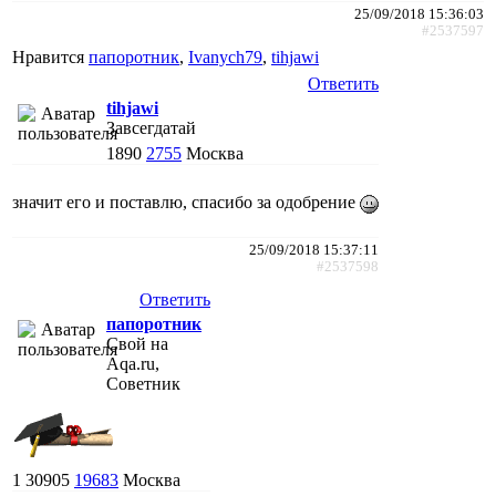
25/09/2018 15:36:03
#2537597
Нравится
папоротник
,
Ivanych79
,
tihjawi
Ответить
tihjawi
Завсегдатай
1890
2755
Москва
значит его и поставлю, спасибо за одобрение
25/09/2018 15:37:11
#2537598
Ответить
папоротник
Свой на
Aqa.ru,
Советник
1
30905
19683
Москва