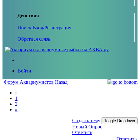
Действия
Поиск
Вход/Регистрация
Обратная связь
Войти
Форум Аквариумистов
Назад
«
1
2
»
Создать тему
Toggle Dropdown
Новый Опрос
Ответить
Ответить