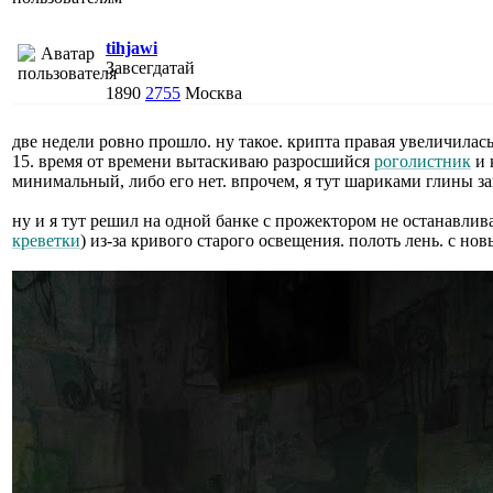
tihjawi
Завсегдатай
1890
2755
Москва
две недели ровно прошло. ну такое. крипта правая увеличилас
15. время от времени вытаскиваю разросшийся
роголистник
и 
минимальный, либо его нет. впрочем, я тут шариками глины за
ну и я тут решил на одной банке с прожектором не останавлив
креветки
) из-за кривого старого освещения. полоть лень. с н