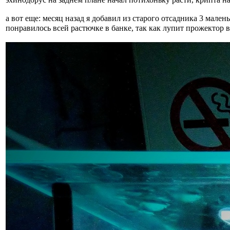
а вот еще: месяц назад я добавил из старого отсадника 3 ма
понравилось всей растючке в банке, так как лупит прожектор в