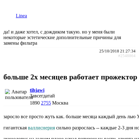
Linea
да! и даже хотел, с дождиком такую. но у меня были
некоторые эстетические дополнительные причины для
замены фильтра
25/10/2018 21:27:34
#2548864
больше 2х месяцев работает прожектор
tihjawi
Завсегдатай
1890
2755
Москва
заросло все просто жуть как. больше месяца каждый день лью 
гигантская
валлиснерия
сильно разрослась -- каждые 2-3 дня н
эхинодорус на заднем плане начал потихоньку расти, крипта на