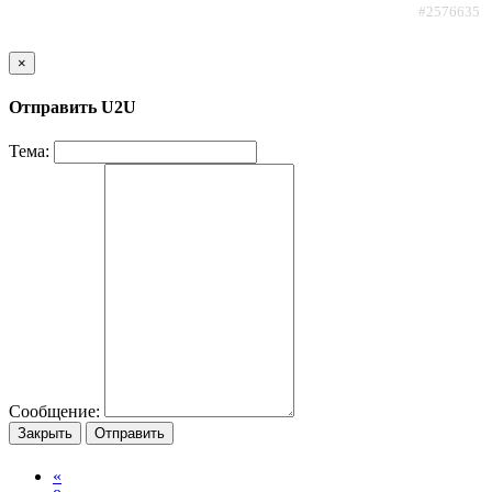
#2576635
×
Отправить U2U
Тема:
Сообщение:
Закрыть
Отправить
«