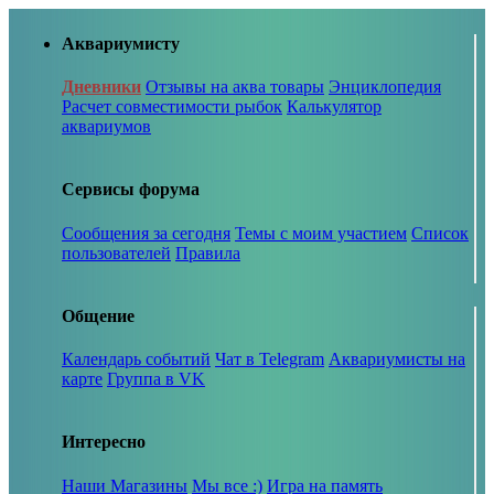
Аквариумисту
Дневники
Отзывы на аква товары
Энциклопедия
Расчет совместимости рыбок
Калькулятор
аквариумов
Сервисы форума
Сообщения за сегодня
Темы с моим участием
Список
пользователей
Правила
Общение
Календарь событий
Чат в Telegram
Аквариумисты на
карте
Группа в VK
Интересно
Наши Магазины
Мы все :)
Игра на память