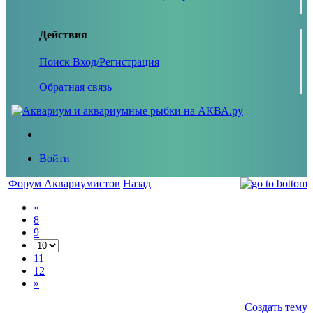
Действия
Поиск
Вход/Регистрация
Обратная связь
Войти
Форум Аквариумистов
Назад
«
8
9
11
12
»
Создать тему