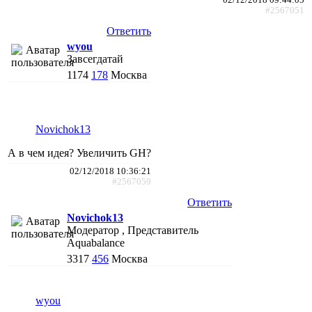
#2567051
Ответить
wyou
Завсегдатай
1174
178
Москва
Novichok13
А в чем идея? Увеличить GH?
02/12/2018 10:36:21
#2567059
Ответить
Novichok13
Модератор , Представитель
Aquabalance
3317
456
Москва
wyou