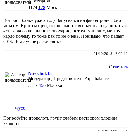
Завсегдатай
1174
178
Москва
Вопрос - банке уже 2 года.Запускался на флоратроне с био-
миксом. Крипты прут, остальные травы начинают угнетаться
- сначала сошел на нет элиохарис, потом туннелис, монте-
карло почему то тоже как то не очень. Понимаю, что падает
CES. Чем лучше раскислять?
01/12/2018 12:02:13
#2566703
Ответить
Novichok13
Модератор , Представитель Aquabalance
3317
456
Москва
wyou
Попробуйте проколоть грунт слабым раствором хлорида
кальция.
02/12/2018 09:44:05