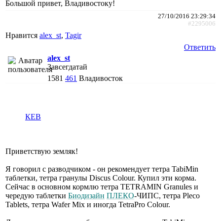
Большой привет, Владивостоку!
27/10/2016 23:29:34
#2295006
Нравится
alex_st
,
Tagir
Ответить
alex_st
Завсегдатай
1581
461
Владивосток
КЕВ
Приветствую земляк!
Я говорил с разводчиком - он рекомендует тетра TabiMin
таблетки, тетра гранулы Discus Colour. Купил эти корма.
Сейчас в основном кормлю тетра TETRAMIN Granules и
чередую таблетки
Биодизайн
ПЛЕКО
-ЧИПС, тетра Pleco
Tablets, тетра Wafer Mix и иногда TetraPro Colour.