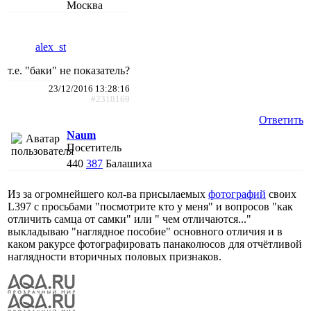
Москва
alex_st
т.е. "баки" не показатель?
23/12/2016 13:28:16
#2318169
Ответить
Naum
Посетитель
440
387
Балашиха
Из за огромнейшего кол-ва присылаемых
фотографий
своих
L397 с просьбами "посмотрите кто у меня" и вопросов "как
отличить самца от самки" или " чем отличаются..."
выкладываю "наглядное пособие" основного отличия и в
каком ракурсе фотографировать панаколюсов для отчётливой
наглядности вторичных половых признаков.