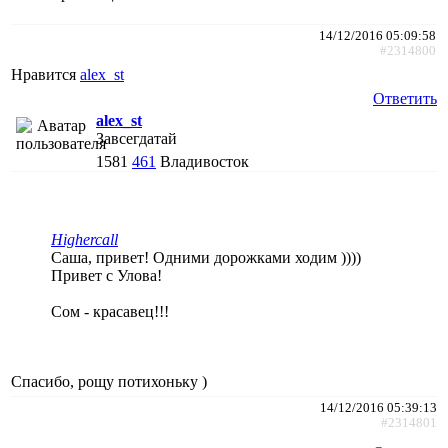
14/12/2016 05:09:58
#2314800
Нравится
alex_st
Ответить
alex_st
Завсегдатай
1581
461
Владивосток
Highercall
Саша, привет! Одними дорожками ходим ))))
Привет с Улова!
Сом - красавец!!!
Спасибо, рощу потихоньку )
14/12/2016 05:39:13
#2314801