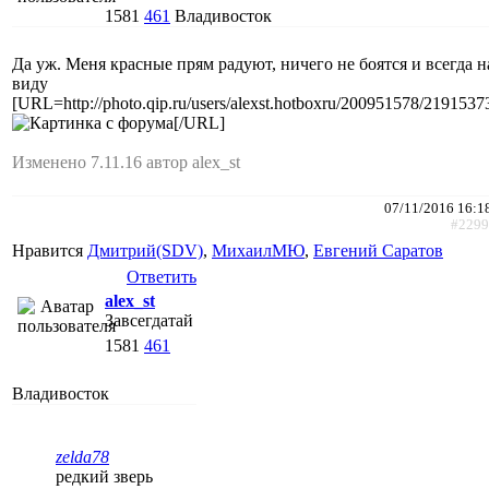
1581
461
Владивосток
Да уж. Меня красные прям радуют, ничего не боятся и всегда н
виду
[URL=http://photo.qip.ru/users/alexst.hotboxru/200951578/2191537
[/URL]
Изменено 7.11.16 автор alex_st
07/11/2016 16:1
#2299
Нравится
Дмитрий(SDV)
,
МихаилМЮ
,
Евгений Саратов
Ответить
alex_st
Завсегдатай
1581
461
Владивосток
zelda78
редкий зверь