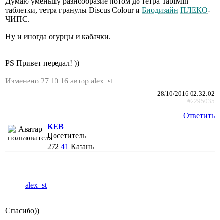
Думаю уменьшу разнообразие потом до тетра TabiMin
таблетки, тетра гранулы Discus Colour и
Биодизайн
ПЛЕКО
-
ЧИПС.
Ну и иногда огурцы и кабачки.
PS Привет передал! ))
Изменено 27.10.16 автор alex_st
28/10/2016 02:32:02
#2295035
Ответить
КЕВ
Посетитель
272
41
Казань
alex_st
Спасибо))