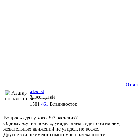
Ответ
alex_st
Завсегдатай
1581
461
Владивосток
Вопрос - едят у кого 397 растения?
Одному эху поплохело, увидел днем сидит сом на нем,
жевательных движений не увидел, но всеже.
Другие эхи не имеют симптомов пожеванности.