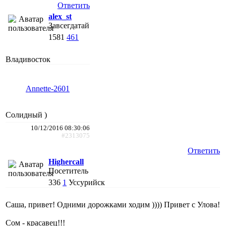
Ответить
alex_st
Завсегдатай
1581
461
Владивосток
Annette-2601
Солидный )
10/12/2016 08:30:06
#2313075
Ответить
Highercall
Посетитель
336
1
Уссурийск
Саша, привет! Одними дорожками ходим )))) Привет с Улова!
Сом - красавец!!!