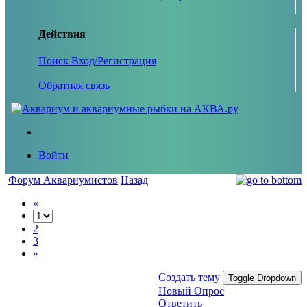
Действия
Поиск
Вход/Регистрация
Обратная связь
Войти
Форум Аквариумистов
Назад
«
2
3
»
Создать тему
Toggle Dropdown
Новый Опрос
Ответить