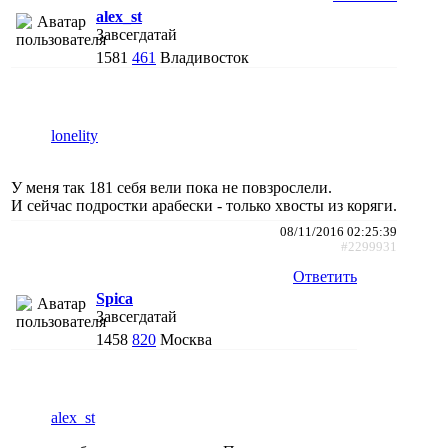
alex_st
Завсегдатай
1581
461
Владивосток
lonelity
У меня так 181 себя вели пока не повзрослели.
И сейчас подростки арабески - только хвосты из коряги.
08/11/2016 02:25:39
#2299931
Ответить
Spica
Завсегдатай
1458
820
Москва
alex_st