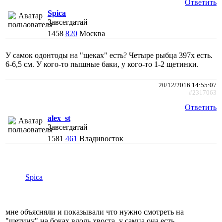
Ответить
Spica
Завсегдатай
1458
820
Москва
У самок одонтоды на "щеках" есть? Четыре рыбца 397х есть.
6-6,5 см. У кого-то пышные баки, у кого-то 1-2 щетинки.
20/12/2016 14:55:07
#2317063
Ответить
alex_st
Завсегдатай
1581
461
Владивосток
Spica
мне объясняли и показывали что нужно смотреть на
"щетину" на боках вдоль хвоста, у самца она есть.