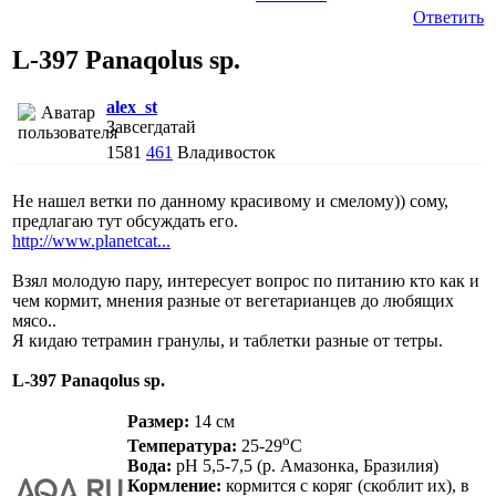
Ответить
L-397 Panaqolus sp.
alex_st
Завсегдатай
1581
461
Владивосток
Не нашел ветки по данному красивому и смелому)) сому,
предлагаю тут обсуждать его.
http://www.planetcat...
Взял молодую пару, интересует вопрос по питанию кто как и
чем кормит, мнения разные от вегетарианцев до любящих
мясо..
Я кидаю тетрамин гранулы, и таблетки разные от тетры.
L-397 Panaqolus sp.
Размер:
14 см
o
Температура:
25-29
C
Вода:
pH 5,5-7,5 (р. Амазонка, Бразилия)
Кормление:
кормится с коряг (скоблит их), в