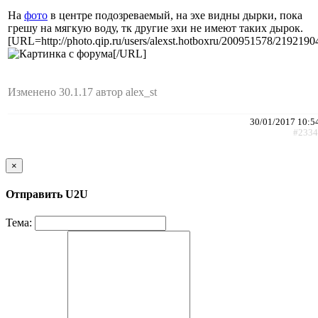
На
фото
в центре подозреваемый, на эхе видны дырки, пока
грешу на мягкую воду, тк другие эхи не имеют таких дырок.
[URL=http://photo.qip.ru/users/alexst.hotboxru/200951578/2192190
[/URL]
Изменено 30.1.17 автор alex_st
30/01/2017 10:5
#2334
×
Отправить U2U
Тема: