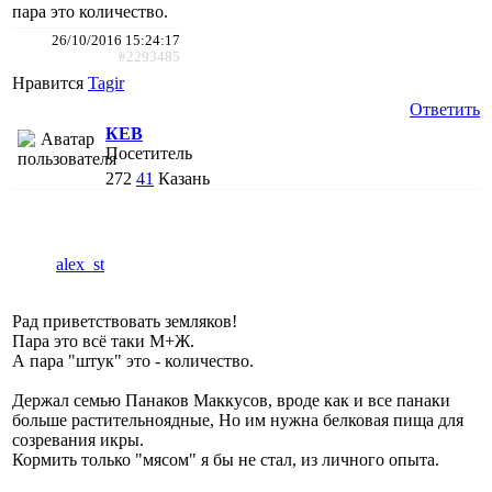
пара это количество.
26/10/2016 15:24:17
#2293485
Нравится
Tagir
Ответить
КЕВ
Посетитель
272
41
Казань
alex_st
Рад приветствовать земляков!
Пара это всё таки М+Ж.
А пара "штук" это - количество.
Держал семью Панаков Маккусов, вроде как и все панаки
больше растительноядные, Но им нужна белковая пища для
созревания икры.
Кормить только "мясом" я бы не стал, из личного опыта.