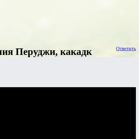
мия Перуджи, какадк
Ответить