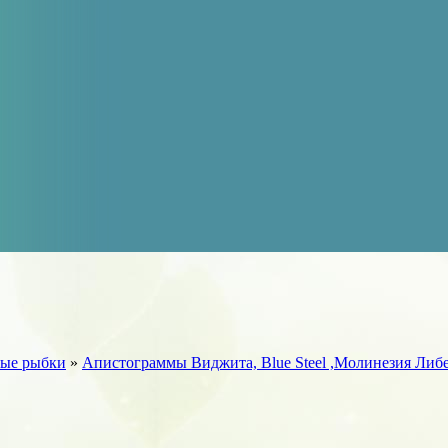
ые рыбки
»
Апистограммы Виджита, Blue Steel ,Молинезия Либ