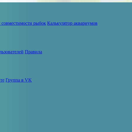
т совместимости рыбок
Калькулятор аквариумов
льзователей
Правила
те
Группа в VK