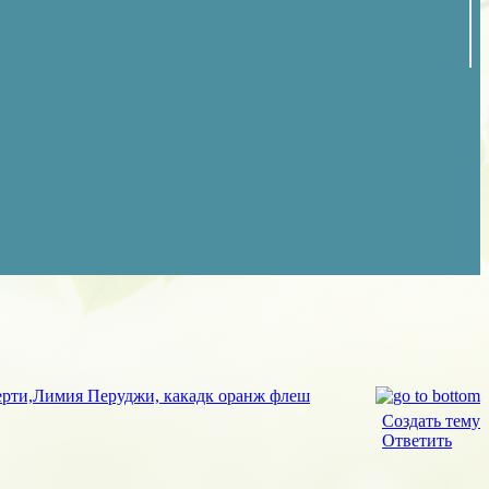
ерти,Лимия Перуджи, какадк оранж флеш
Создать тему
Ответить