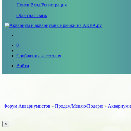
Поиск
Вход/Регистрация
Обратная связь
0
Сообщения за сегодня
Войти
Форум Аквариумистов
»
Продам/Меняю/Подарю
»
Аквариумн
×