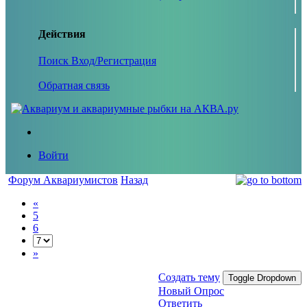
Действия
Поиск
Вход/Регистрация
Обратная связь
Войти
Форум Аквариумистов
Назад
«
5
6
»
Создать тему
Toggle Dropdown
Новый Опрос
Ответить