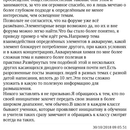
занимаются, за что им огромное спасибо, но я лишь мечтаю о
более глубоком подходе к определённым не менее
интересным, чем освещение темам.
Позвольте не согласится, что на форуме уже всё
разжёвано.Элементарные вещи возможно да, но их и вне
форума можно легко найти.Что бы стало более понятно, я
приведу пример о чём идёт речь.Например тема
взаимодействия определённых элементов в аквариуме, какой
элемент блокирует потребление другого, при каких условиях
и в каких концентрациях.Аквариумная химия по мне более
сложная тема и намного более полезная в
практике.Развёрнутых тем подобной этой и нескольких
других касающихся диодного освещения почти нет.Есть
разрозненные посты знающих людей в разных темах с разной
датой написания, вплоть до 10 лет.Эти посты сложно
уложить в какую то полезную информацию для
размышления.
Никого заставлять я не призываю.Я обращаюсь к тем, кто по
своей инициативе захочет передать свои знания в более
широком диапазоне, чем обычно.В школе в каждом классе
бывают ученики, которые проявляют инициативу в обучении
и учителя таких сразу замечают и обращаясь к классу смотрят
всегда на таких.
30/10/2018 09:05:51