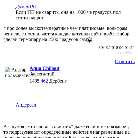
Дамир184
Если ПП не сварить, она на 1000-че градусов пол
сотни наврет
я про более выскотемператные чем платиновые. вольфрам-
рениевые поставляются как две катушки вр5 и вр20. Набор
сделай термопару на 2500 градусов сам
30/10/2018 00:01:52
#2550908
Ответить
Aqua Chillout
Завсегдатай
1485
462
Дербент
Андерсен
А я думаю, что слово "советник" даже если и не обязывает,
то подразумевает определённые действия направленные на
просвещение общественности.Как таковые они этим и