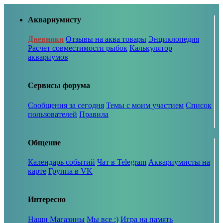
Аквариумисту
Дневники
Отзывы на аква товары
Энциклопедия
Расчет совместимости рыбок
Калькулятор
аквариумов
Сервисы форума
Сообщения за сегодня
Темы с моим участием
Список
пользователей
Правила
Общение
Календарь событий
Чат в Telegram
Аквариумисты на
карте
Группа в VK
Интересно
Наши Магазины
Мы все :)
Игра на память