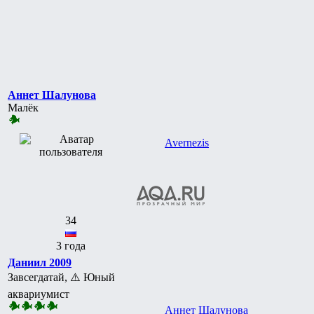
Аннет Шалунова
Малёк
Avernezis
34
3 года
Даниил 2009
Завсегдатай, ⚠️ Юный
аквариумист
Аннет Шалунова