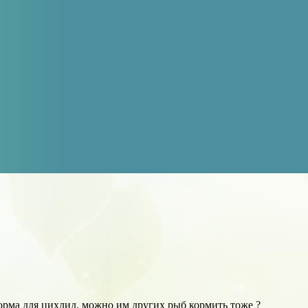
орма для цихлид, можно им других рыб кормить тоже ?