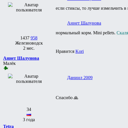
если стиксы, то лучше измельчить в
Аннет Шалунова
нормальный корм. Mini pellets.
Скал
1437
958
Железноводск
2 мес.
Нравится
Kori
Аннет Шалунова
Малёк
Даниил 2009
Спасибо 🙏
34
3 года
Tetra