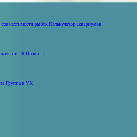
т совместимости рыбок
Калькулятор аквариумов
льзователей
Правила
те
Группа в VK