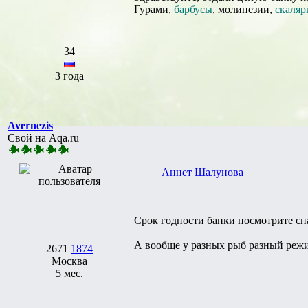
Гурами,
барбусы
, молинезии,
скаляр
34
3 года
Avernezis
Свой на Aqa.ru
Аннет Шалунова
Срок годности банки посмотрите снач
А вообще у разных рыб разный режи
2671
1874
Москва
5 мес.