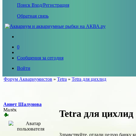
Поиск
Вход/Регистрация
Обратная связь
0
Сообщения за сегодня
Войти
Форум Аквариумистов
»
Tetra
»
Tetra для цихлид
Аннет Шалунова
Малёк
Tetra для цихлид
Здравствуйте, отдали целую банку к