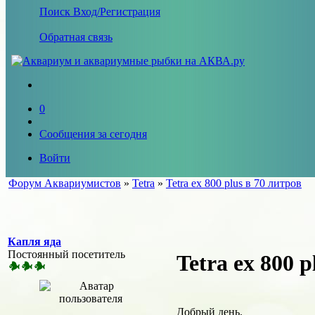
Поиск
Вход/Регистрация
Обратная связь
0
Сообщения за сегодня
Войти
Форум Аквариумистов
»
Tetra
»
Tetra ex 800 plus в 70 литров
Капля яда
Постоянный посетитель
Tetra ex 800 p
Добрый день.