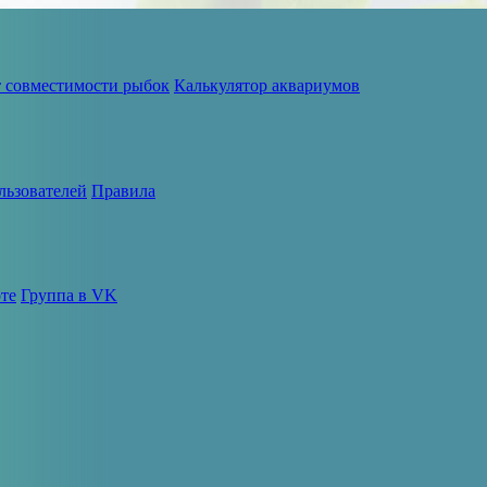
т совместимости рыбок
Калькулятор аквариумов
льзователей
Правила
те
Группа в VK