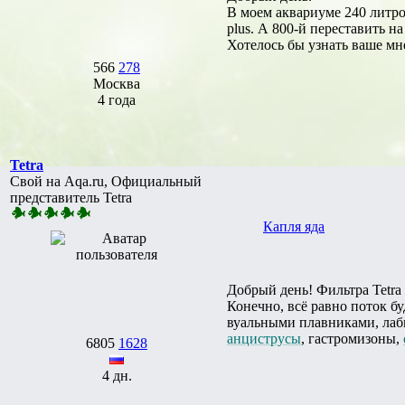
В моем аквариуме 240 литро
plus. А 800-й переставить н
Хотелось бы узнать ваше мн
566
278
Москва
4 года
Tetra
Свой на Aqa.ru, Официальный
представитель Tetra
Капля яда
Добрый день! Фильтра Tetra
Конечно, всё равно поток б
вуальными плавниками, ла
анциструсы
, гастромизоны,
6805
1628
4 дн.