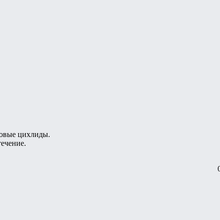
ковые цихлиды.
течение.