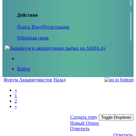
Действия
Поиск
Вход/Регистрация
Обратная связь
Войти
Форум Аквариумистов
Назад
«
1
2
»
Создать тему
Toggle Dropdown
Новый Опрос
Ответить
Ответить