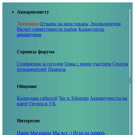
Аквариумисту
Дневники
Отзывы на аква товары
Энциклопедия
Расчет совместимости рыбок
Калькулятор
аквариумов
Сервисы форума
Сообщения за сегодня
Темы с моим участием
Список
пользователей
Правила
Общение
Календарь событий
Чат в Telegram
Аквариумисты на
карте
Группа в VK
Интересно
Наши Магазины
Мы все :)
Игра на память