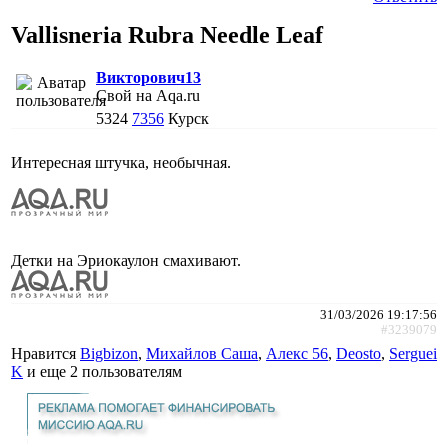
Vallisneria Rubra Needle Leaf
Викторович13
Свой на Aqa.ru
5324
7356
Курск
Интересная штучка, необычная.
Детки на Эриокаулон смахивают.
31/03/2026 19:17:56
#3239079
Нравится
Bigbizon
,
Михайлов Саша
,
Алекс 56
,
Deosto
,
Serguei
K
и еще
2 пользователям