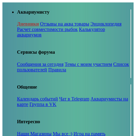
Аквариумисту
Дневники
Отзывы на аква товары
Энциклопедия
Расчет совместимости рыбок
Калькулятор
аквариумов
Сервисы форума
Сообщения за сегодня
Темы с моим участием
Список
пользователей
Правила
Общение
Календарь событий
Чат в Telegram
Аквариумисты на
карте
Группа в VK
Интересно
Наши Магазины
Мы все :)
Игра на память