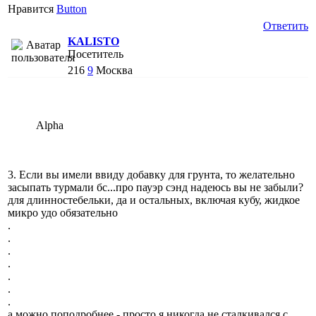
Нравится
Button
Ответить
KALISTO
Посетитель
216
9
Москва
Alpha
3. Если вы имели ввиду добавку для грунта, то желательно
засыпать турмали бс...про пауэр сэнд надеюсь вы не забыли?
для длинностебельки, да и остальных, включая кубу, жидкое
микро удо обязательно
.
.
.
.
.
.
.
а можно поподробнее - просто я никогда не сталкивался с