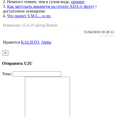
2. Немного темнее, чем в сухом виде,
пример
3.
Как запускать аквариум на грунте ADA (c фото)
+
достаточное освещение
4.
Что значит S,M,L... и пр.
Изменено 15.4.10 автор Button
15/04/2010 10:28:12
#1110514
Нравится
KALISTO
,
Alpha
×
Отправить U2U
Тема: