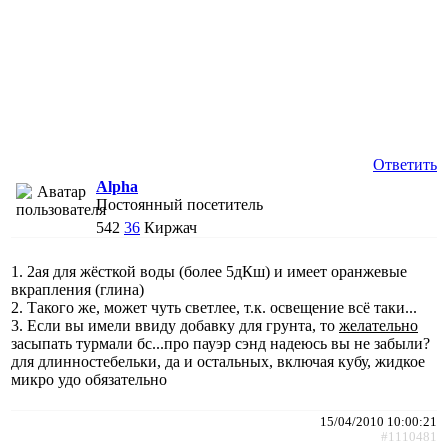
Ответить
Alpha
Постоянный посетитель
542
36
Киржач
1. 2ая для жёсткой воды (более 5дКш) и имеет оранжевые
вкрапления (глина)
2. Такого же, может чуть светлее, т.к. освещение всё таки...
3. Если вы имели ввиду добавку для грунта, то
желательно
засыпать турмали бс...про пауэр сэнд надеюсь вы не забыли?
для длинностебельки, да и остальных, включая кубу, жидкое
микро удо обязательно
15/04/2010 10:00:21
#1110481