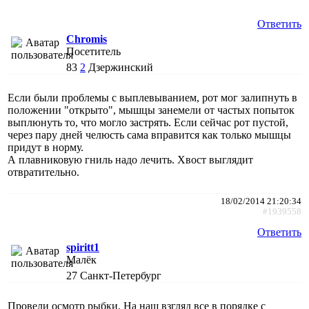
Ответить
Chromis
Посетитель
83
2
Дзержинский
Если были проблемы с выплевыванием, рот мог залипнуть в
положении "открыто", мышцы занемели от частых попыток
выплюнуть то, что могло застрять. Если сейчас рот пустой,
через пару дней челюсть сама вправится как только мышцы
придут в норму.
А плавниковую гниль надо лечить. Хвост выглядит
отвратительно.
18/02/2014 21:20:34
#1939558
Ответить
spiritt1
Малёк
27
Санкт-Петербург
Провели осмотр рыбки. На наш взгляд все в порядке с