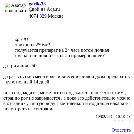
garik-33
Свой на Aqa.ru
4074
329
Москва
spiritt1
трихопол 250мг?
получается препарат на 24 часа потом полная
смена и по новой? сколько примерно дней?
да трихопол 250 .
да раз в сутки смена воды и внесение новой дозы препаратов
. курс полный 14 дней .
пока подождите , может кто и подскажет точнее что с ним ,
странно рот не закрывается . а пока его действительно можно
в отсадник , чистую воду с метиленкой и йодинола накапать ,
посмотреть на состояние .
19/02/2014 16:10:58
#1939891
Ответить