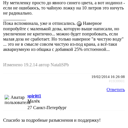
Ну метиленку просто до явного синего цвета, а вот иодинол -
если не ошибаюсь, то чайную ложку на 10 литров это ничуть
не радикально.
__________
Пока вспоминала, уже и отписались.
Наверное
попробуйте с маленькой дозы, которую выше написали, но
увеличение не критично... можно будет попробовать, если
малая доза не сработает. Но только наверное "в чистую воду"
... это не в смысле совсем чистую из-под крана, а всё-таки
аквариумную из общака с добавкой 25% отстоенной...
Изменено 19.2.14 автор NataliSPb
19/02/2014 16:26:08
#1939901
Ответить
spiritt1
Малёк
27
Санкт-Петербург
Спасибо за подробные разъяснения и поддержку!