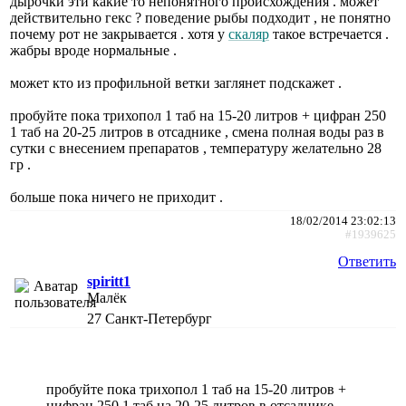
дырочки эти какие то непонятного происхождения . может
действительно гекс ? поведение рыбы подходит , не понятно
почему рот не закрывается . хотя у
скаляр
такое встречается .
жабры вроде нормальные .
может кто из профильной ветки заглянет подскажет .
пробуйте пока трихопол 1 таб на 15-20 литров + цифран 250
1 таб на 20-25 литров в отсаднике , смена полная воды раз в
сутки с внесением препаратов , температуру желательно 28
гр .
больше пока ничего не приходит .
18/02/2014 23:02:13
#1939625
Ответить
spiritt1
Малёк
27
Санкт-Петербург
пробуйте пока трихопол 1 таб на 15-20 литров +
цифран 250 1 таб на 20-25 литров в отсаднике ,