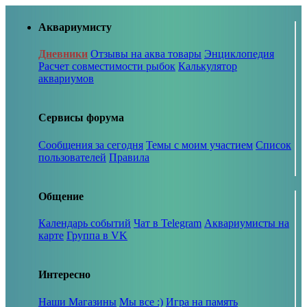
Аквариумисту
Дневники
Отзывы на аква товары
Энциклопедия
Расчет совместимости рыбок
Калькулятор
аквариумов
Сервисы форума
Сообщения за сегодня
Темы с моим участием
Список
пользователей
Правила
Общение
Календарь событий
Чат в Telegram
Аквариумисты на
карте
Группа в VK
Интересно
Наши Магазины
Мы все :)
Игра на память