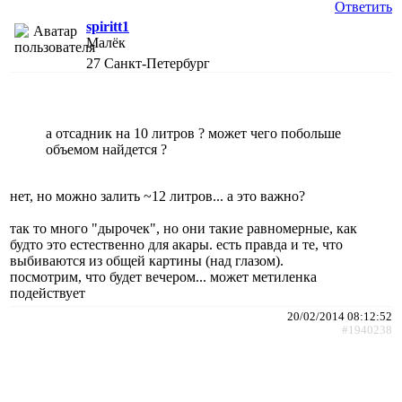
Ответить
spiritt1
Малёк
27
Санкт-Петербург
а отсадник на 10 литров ? может чего побольше
объемом найдется ?
нет, но можно залить ~12 литров... а это важно?
так то много "дырочек", но они такие равномерные, как
будто это естественно для акары. есть правда и те, что
выбиваются из общей картины (над глазом).
посмотрим, что будет вечером... может метиленка
подействует
20/02/2014 08:12:52
#1940238