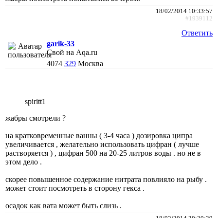
18/02/2014 10:33:57
#1939112
Ответить
garik-33
Свой на Aqa.ru
4074
329
Москва
spiritt1
жабры смотрели ?
на кратковременные ванны ( 3-4 часа ) дозировка ципра
увеличивается , желательно использовать цифран ( лучше
растворяется ) , цифран 500 на 20-25 литров воды . но не в
этом дело .
скорее повышенное содержание нитрата повлияло на рыбу .
может стоит посмотреть в сторону гекса .
осадок как вата может быть слизь .