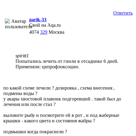
Ответить
garik-33
Свой на Aqa.ru
4074
329
Москва
spiritt1
Попытались лечить от гнили в отсаднике 6 дней.
Применяли: ципрофлоксоцин.
по какой схеме лечили ? дозировка , схема внесения ,
подмены воды ?
у акары хвостовой плавник подгоревший . такой был до
лечения или после стал ?
выловите рыбу и посмотрите ей в рот , и под жаберные
крышки - какого цвета и состояния жабры ?
подмышки когда покраснели ?