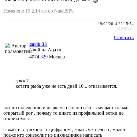
Изменено 19.2.14 автор NataliSPb
19/02/2014 22:15:54
#1940125
Ответить
garik-33
Свой на Aqa.ru
4074
329
Москва
spiritt1
кстати рыба уже не есть дней 10... отказывается.
вот по поведению и дыркам то точно гекс . смущает только
открытый рот . почему то никто из профильной ветки не
откликнулся .
сажайте в трихопол с цифраном , ждать уж нечего , может
позже кто соизволит из цихлидников написать .