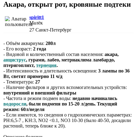
Акара, открыт рот, кровяные подтеки
spiritt1
Малёк
27
Санкт-Петербург
- Объём аквариума:
280л
- Его возраст:
2 года
- Видовой и количественный состав населения:
акара,
анциструс
, гурами, лабео, метриаклима ламбардо,
птеригоплихт,
тернеция
.
- Интенсивность и длительность освещения:
3 лампы по 36
Вт, светят примерно 11 ч/д
- Температура:
27
- Наличие фильтров и других вспомогательных устройств:
внутренний и внешний фильтры
- Частота и режим подмен воды:
недавно начинались
водоросли
, были подменя по 15-20 л/день. Текущий
режим: 60л/неделя
- Если имеются, то сведения о гидрохимических параметрах:
PH:6,5-7 , KH:3, NO2 <‌0.1, NO3 10-30 (было 40-50, досадили
растений, теперь ближе к 20).
Описание болезни.