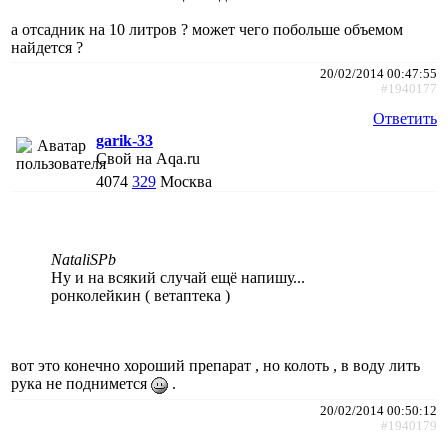
а отсадник на 10 литров ? может чего побольше объемом
найдется ?
20/02/2014 00:47:55
#1940177
Ответить
garik-33
Свой на Aqa.ru
4074
329
Москва
NataliSPb
Ну и на всякий случай ещё напишу...
ронколейкин ( ветаптека )
вот это конечно хороший препарат , но колоть , в воду лить
рука не поднимется
.
20/02/2014 00:50:12
#1940179