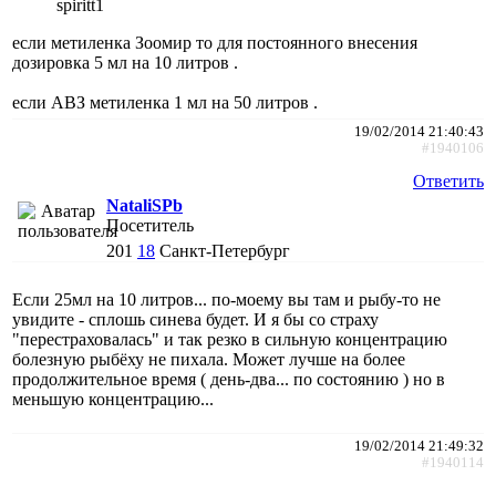
spiritt1
если метиленка Зоомир то для постоянного внесения
дозировка 5 мл на 10 литров .
если АВЗ метиленка 1 мл на 50 литров .
19/02/2014 21:40:43
#1940106
Ответить
NataliSPb
Посетитель
201
18
Санкт-Петербург
Если 25мл на 10 литров... по-моему вы там и рыбу-то не
увидите - сплошь синева будет. И я бы со страху
"перестраховалась" и так резко в сильную концентрацию
болезную рыбёху не пихала. Может лучше на более
продолжительное время ( день-два... по состоянию ) но в
меньшую концентрацию...
19/02/2014 21:49:32
#1940114