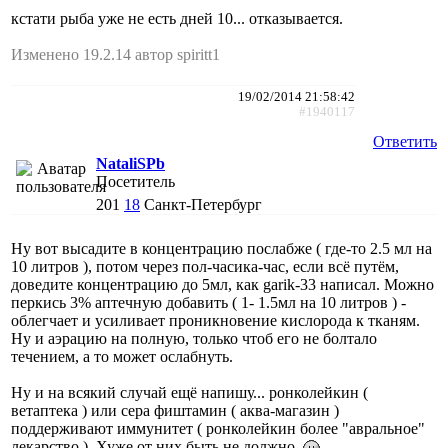
кстати рыба уже не есть дней 10... отказывается.
Изменено 19.2.14 автор spiritt1
19/02/2014 21:58:42
#1940117
Ответить
NataliSPb
Посетитель
201
18
Санкт-Петербург
Ну вот высадите в концентрацию послабже ( где-то 2.5 мл на
10 литров ), потом через пол-часика-час, если всё путём,
доведите концентрацию до 5мл, как garik-33 написал. Можно
перкись 3% аптечную добавить ( 1- 1.5мл на 10 литров ) -
облегчает и усиливает проникновение кислорода к тканям.
Ну и аэрацию на полную, только чтоб его не болтало
течением, а то может ослабнуть.
Ну и на всякий случай ещё напишу... ронколейкин (
ветаптека ) или сера фиштамин ( аква-магазин )
поддерживают иммунитет ( ронколейкин более "авральное"
лекарство ). Хуже от них быть не должно.