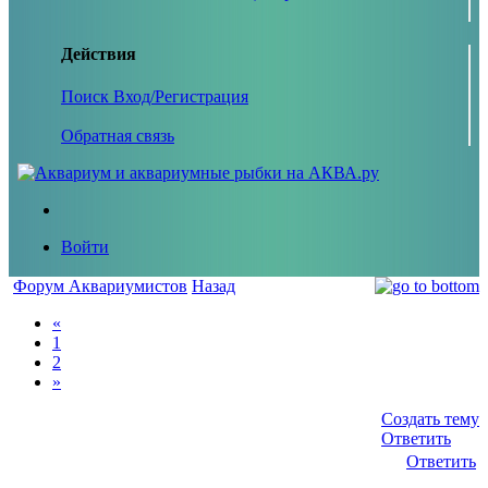
Действия
Поиск
Вход/Регистрация
Обратная связь
Войти
Форум Аквариумистов
Назад
«
1
2
»
Создать тему
Ответить
Ответить