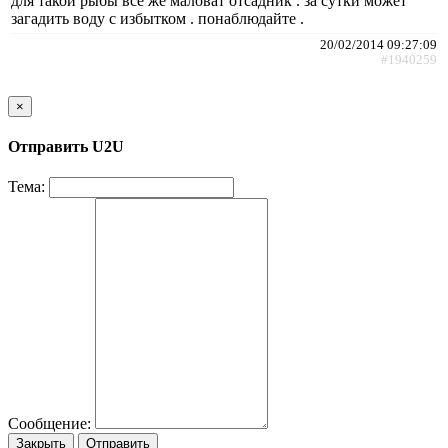
для такой рыбы все же маловат отсадник . за сутки может
загадить воду с избытком . понаблюдайте .
20/02/2014 09:27:09
#1940259
×
Отправить U2U
Тема:
Сообщение:
Закрыть
Отправить