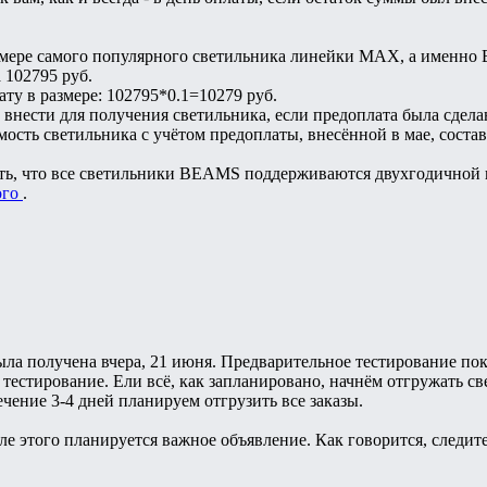
имере самого популярного светильника линейки MAX, а именн
 102795 руб.
ту в размере: 102795*0.1=10279 руб.
внести для получения светильника, если предоплата была сделан
мость светильника с учётом предоплаты, внесённой в мае, соста
ть, что все светильники BEAMS поддерживаются двухгодичной г
ого
.
ла получена вчера, 21 июня. Предварительное тестирование пока
 тестирование. Ели всё, как запланировано, начнём отгружать с
чение 3-4 дней планируем отгрузить все заказы.
сле этого планируется важное объявление. Как говорится, следи