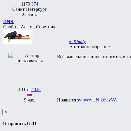
1170
374
Санкт-Петербург
22 мин.
DNK
Свой на Aqa.ru, Советник
n_Khady
Это только морские?
Всё вышенаписанное относится и к
13161
4338
9 час.
Нравится
svmvrrvi
,
NikolayVA
×
Отправить U2U