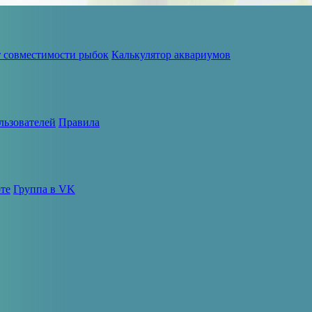
т совместимости рыбок
Калькулятор аквариумов
льзователей
Правила
те
Группа в VK