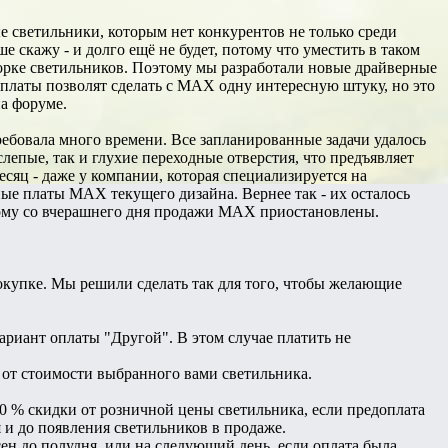
светильники, которым нет конкурентов не только среди
 скажу - и долго ещё не будет, потому что уместить в таком
борке светильников. Поэтому мы разработали новые драйверные
 платы позволят сделать с MAX одну интересную штуку, но это
на форуме.
ебовала много времени. Все запланированные задачи удалось
слепые, так и глухие переходные отверстия, что предъявляет
есяц - даже у компании, которая специализируется на
ные платы MAX текущего дизайна. Вернее так - их осталось
тому со вчерашнего дня продажи MAX приостановлены.
окупке. Мы решили сделать так для того, чтобы желающие
ариант оплаты "Другой". В этом случае платить не
 % от стоимости выбранного вами светильника.
30 % скидки от розничной цены светильника, если предоплата
я и до появления светильников в продаже.
есен до полудня, или на следующий день, если оплата была