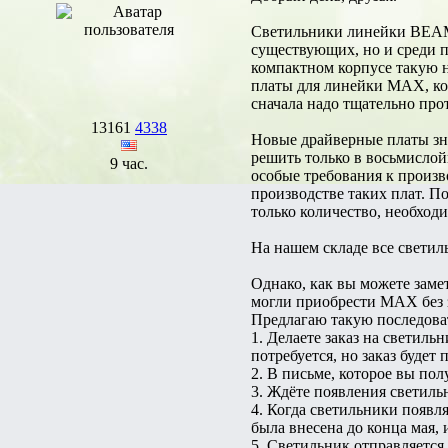
Светильники линейки BEAMS
существующих, но и среди п
компактном корпусе такую н
платы для линейки MAX, кот
сначала надо тщательно прот
13161
4338
Новые драйверные платы зна
решить только в восьмислойн
9 час.
особые требования к произво
производстве таких плат. П
только количество, необхо
На нашем складе все свети
Однако, как вы можете заме
могли приобрести МАХ без 
Предлагаю такую последова
1. Делаете заказ на светил
потребуется, но заказ будет
2. В письме, которое вы пол
3. Ждёте появления светиль
4. Когда светильники появл
была внесена до конца мая, 
5. Светильник отправляется 