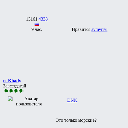
13161
4338
9 час.
Нравится
svmvrrvi
n_Khady
Завсегдатай
DNK
Это только морские?