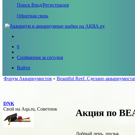
Поиск
Вход/Регистрация
Обратная связь
0
Сообщения за сегодня
Войти
Форум Аквариумистов
»
Beautiful Reef. Сделано аквариумист
DNK
Свой на Aqa.ru, Советник
Акция по B
Добрый день, друзья.