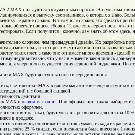
 2 MAX пользуются заслуженным спросом. Это ультимативные 
ланирующихся к выпуску светильников, о которых я знаю. Больше
ачинку - крайне сложно. В том числе сложно это сделать при с
орые облегчат процесс сборки. Также есть вероятность, что эти
естировать. Если получится - конечно, дам знать об этом здесь, 
чительно сложнее, чем предыдущий дизайн. Их разработка потр
ом дизайне плат, и это при том, что активно использованы как 
дству таких плат, а само оно отнимает много времени - целый м
оэтому неудивительно, что у нас в моменте закончились драйвер
димое для уверенного осуществления сервисной поддержки. Поэ
льники MAX будут доступны снова в середине июня.
тить, светильники МАХ в нашем магазине всё ещё доступны к п
затруднений и с большой скидкой.
тельность действий:
ьник MAX в
нашем магазине
. При оформлении заказа выбираете в
 полностью оформлен.
учите в ответ на заказ, будут указаны реквизиты для оплаты 10
ников в продаже.
яются в наличии, оплачиваете остаток суммы, исходя из расчёта 
и из расчёта 25 % скидки, если предоплата была внесена с 1 июн
к вам, как и всегда - в день оплаты, если остаток суммы был вн