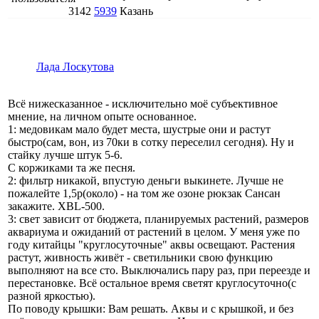
3142
5939
Казань
Лада Лоскутова
Всё нижесказанное - исключительно моё субъективное
мнение, на личном опыте основанное.
1: медовикам мало будет места, шустрые они и растут
быстро(сам, вон, из 70ки в сотку переселил сегодня). Ну и
стайку лучше штук 5-6.
С коржиками та же песня.
2: фильтр никакой, впустую деньги выкинете. Лучше не
пожалейте 1,5р(около) - на том же озоне рюкзак Сансан
закажите. XBL-500.
3: свет зависит от бюджета, планируемых растений, размеров
аквариума и ожиданий от растений в целом. У меня уже по
году китайцы "круглосуточные" аквы освещают. Растения
растут, живность живёт - светильники свою функцию
выполняют на все сто. Выключались пару раз, при переезде и
перестановке. Всё остальное время светят круглосуточно(с
разной яркостью).
По поводу крышки: Вам решать. Аквы и с крышкой, и без