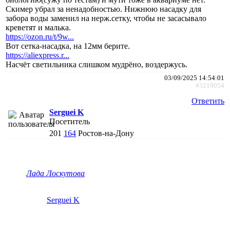
Скимер убрал за ненадобностью. Нижнюю насадку для
забора воды заменил на нерж.сетку, чтобы не засасывало
креветят и малька.
https://ozon.ru/t/9w...
Вот сетка-насадка, на 12мм берите.
https://aliexpress.r...
Насчëт светильника слишком мудрëно, воздержусь.
03/09/2025 14:54:01
#3219054
Ответить
Serguei K
Посетитель
201
164
Ростов-на-Дону
Лада Лоскутова
Serguei K