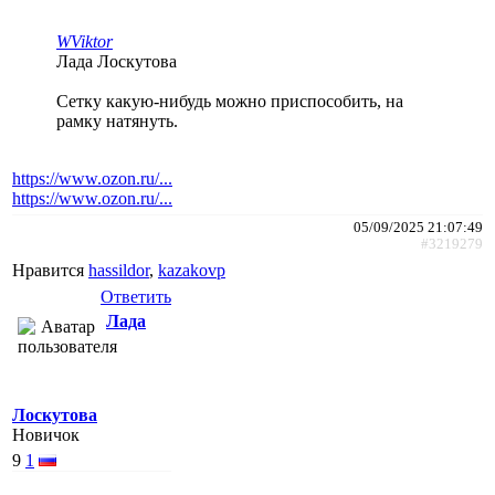
WViktor
Лада Лоскутова
Сетку какую-нибудь можно приспособить, на
рамку натянуть.
https://www.ozon.ru/...
https://www.ozon.ru/...
05/09/2025 21:07:49
#3219279
Нравится
hassildor
,
kazakovp
Ответить
Лада
Лоскутова
Новичок
9
1