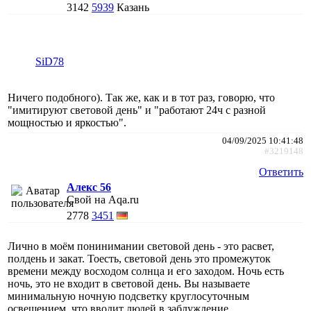
3142
5939
Казань
SiD78
Ничего подобного). Так же, как и в тот раз, говорю, что
"имитируют световой день" и "работают 24ч с разной
мощностью и яркостью".
04/09/2025 10:41:48
#3219148
Ответить
Алекс 56
Свой на Aqa.ru
2778
3451
Лично в моём понинимании световой день - это расвет,
полдень и закат. Тоесть, световой день это промежуток
времени между восходом солнца и его заходом. Ночь есть
ночь, это не входит в световой день. Вы называете
минимальную ночную подсветку круглосуточным
освещением, что вводит людей в заблуждение.