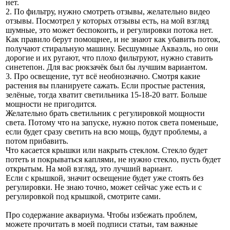
нет.
2. По фильтру, нужно смотреть отзывы, желательно видео
отзывы. Посмотрел у которых отзывы есть, на мой взгляд
шумные, это может беспокоить, и регулировки потока нет.
Как правило берут помощнее, и не знают как убавить поток,
получают стиральную машину. Бесшумные Акваэль, но они
дорогие и их ругают, что плохо фильтруют, нужно ставить
синетепон. Для вас рюкзачёк был бы лучшим вариантом.
3. Про освещение, тут всё необнозначно. Смотря какие
растения вы планируете сажать. Если простые растения,
зелёные, тогда хватит светильника 15-18-20 ватт. Больше
мощности не пригодится.
Желательно брать светильник с регулировкой мощности
света. Потому что на запуске, нужно поток света поменьше,
если будет сразу светить на всю мощь, будут проблемы, а
потом прибавить.
Что касается крышки или накрыть стеклом. Стекло будет
потеть и покрываться каплями, не нужно стекло, пусть будет
открытым. На мой взгляд, это лучший вариант.
Если с крышкой, значит освещение будет уже стоять без
регулировки. Не знаю точно, может сейчас уже есть и с
регулировкой под крышкой, смотрите сами.
Про содержание аквариума. Чтобы избежать проблем,
можете прочитать в моей подписи статьи, там важные