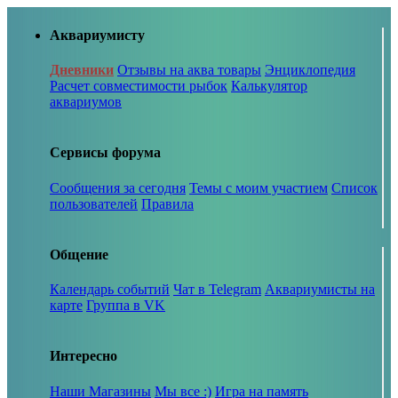
Аквариумисту
Дневники
Отзывы на аква товары
Энциклопедия
Расчет совместимости рыбок
Калькулятор
аквариумов
Сервисы форума
Сообщения за сегодня
Темы с моим участием
Список
пользователей
Правила
Общение
Календарь событий
Чат в Telegram
Аквариумисты на
карте
Группа в VK
Интересно
Наши Магазины
Мы все :)
Игра на память