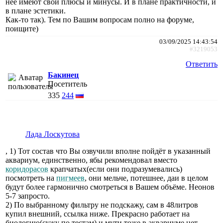
неё имеют свои плюсы и минусы. И в плане практичности, и
в плане эстетики.
Как-то так). Тем по Вашим вопросам полно на форуме,
поищите)
03/09/2025 14:43:54
#3219053
Ответить
Бакинец
Посетитель
335
244
Лада Лоскутова
, 1) Тот состав что Вы озвучили вполне пойдëт в указанный
аквариум, единственно, ябы рекомендовал вместо
коридорасов
крапчатых(если они подразумевались)
посмотреть на
пигмеев
, они мельче, потешнее, даи в целом
будут более гармонично смотреться в Вашем объëме. Неонов
5-7 запросто.
2) По выбранному фильтру не подскажу, сам в 48литров
купил внешний, ссылка ниже. Прекрасно работает на
биологию(сужу по тестам) и мути тоже в аквариуме нет.