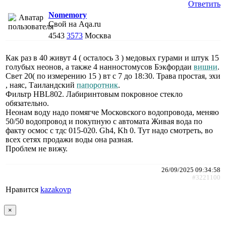
Ответить
Nomemory
Свой на Aqa.ru
4543
3573
Москва
Как раз в 40 живут 4 ( осталось 3 ) медовых гурами и штук 15
голубых неонов, а также 4 нанностомусов Бэкфордаи
вишни
.
Свет 20( по измерению 15 ) вт с 7 до 18:30. Трава простая, эхи
, наяс, Таиландский
папоротник
.
Фильтр HBL802. Лабиринтовым покровное стекло
обязательно.
Неонам воду надо помягче Московского водопровода, меняю
50/50 водопровод и покупную с автомата Живая вода по
факту осмос с тдс 015-020. Gh4, Kh 0. Тут надо смотреть, во
всех сетях продажи воды она разная.
Проблем не вижу.
26/09/2025 09:34:58
#3221100
Нравится
kazakovp
×