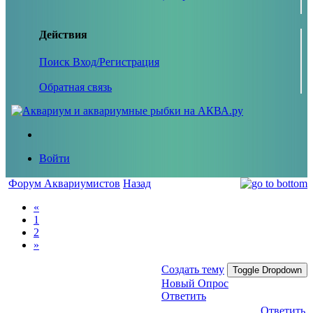
Действия
Поиск
Вход/Регистрация
Обратная связь
Войти
Форум Аквариумистов
Назад
«
1
2
»
Создать тему
Toggle Dropdown
Новый Опрос
Ответить
Ответить