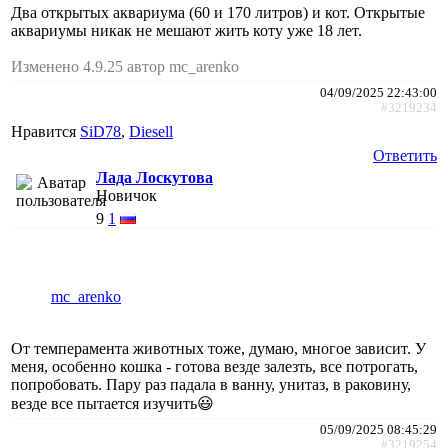
Два открытых аквариума (60 и 170 литров) и кот. Открытые
аквариумы никак не мешают жить коту уже 18 лет.
Изменено 4.9.25 автор mc_arenko
04/09/2025 22:43:00
#3219234
Нравится
SiD78
,
Diesell
Ответить
Лада Лоскутова
Новичок
9
1
mc_arenko
От темперамента животных тоже, думаю, многое зависит. У
меня, особенно кошка - готова везде залезть, все потрогать,
попробовать. Пару раз падала в ванну, унитаз, в раковину,
везде все пытается изучить😃
05/09/2025 08:45:29
#3219254