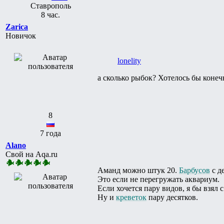
Ставрополь
8 час.
Zarica
Новичок
lonelity
а сколько рыбок? Хотелось бы конеч
8
7 года
Alano
Свой на Aqa.ru
Аманд можно штук 20.
Барбусов
с д
Это если не перегружать аквариум.
Если хочется пару видов, я бы взял 
Ну и
креветок
пару десятков.