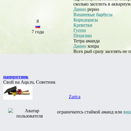
сколько заселить в аквариум
Данио
рерио
Вишневые
барбусы
Коридорасы
8
Креветки
Гуппи
7 года
Пецилии
Тетра аманда
Данио
хопра
Всех рыб сразу заселять не 
папоротник
Свой на Aqa.ru, Советник
Zarica
ограничьтесь стайкой аманд или
ви