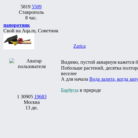
5819
5509
Ставрополь
8 час.
папоротник
Свой на Aqa.ru, Советник
Zarica
Видимо, пустой аквариум кажется
Побольше растений, десятка полтор
веселее
А для начала
Вода залита, когда за
Барбусы
в природе
1
30905
19683
Москва
13 дн.