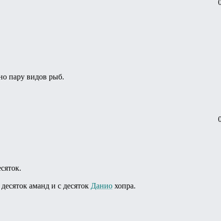
но пару видов рыб.
есяток.
с десяток аманд и с десяток
Данио
хопра.