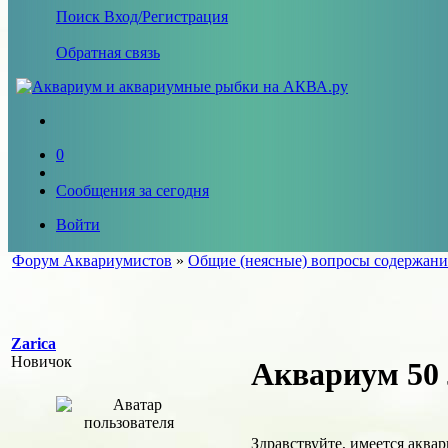
Поиск
Вход/Регистрация
Обратная связь
0
Сообщения за сегодня
Войти
Форум Аквариумистов
»
Общие (неясные) вопросы содержани
Zarica
Новичок
Аквариум 50 
Здравствуйте, имеется аква