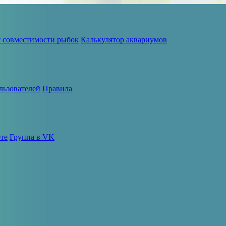
т совместимости рыбок
Калькулятор аквариумов
льзователей
Правила
те
Группа в VK