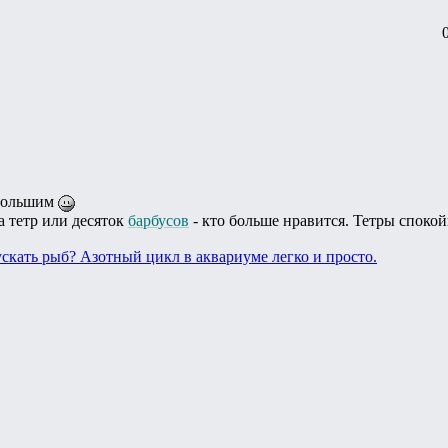
 большим
а тетр или десяток
барбусов
- кто больше нравится. Тетры споко
пускать рыб? Азотный цикл в аквариуме легко и просто.