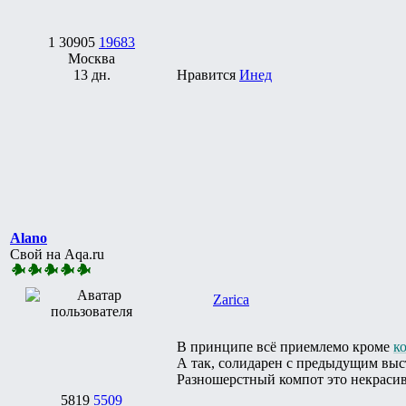
1
30905
19683
Москва
13 дн.
Нравится
Инед
Alano
Свой на Aqa.ru
Zarica
В принципе всё приемлемо кроме
к
А так, солидарен с предыдущим вы
Разношерстный компот это некрасив
5819
5509