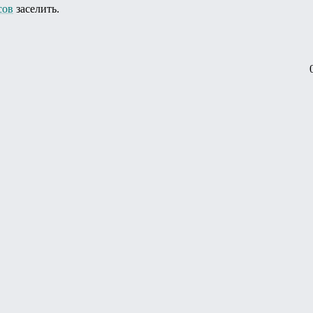
сов
заселить.