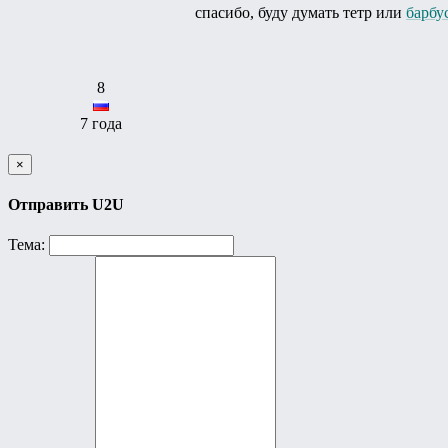
спасибо, буду думать тетр или
барбу
8
7 года
×
Отправить U2U
Тема: