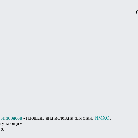
оридорасов
- площадь дна маловата для стаи,
ИМХО
.
ступающим.
о.