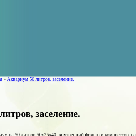
я
»
Аквариум 50 литров, заселение.
литров, заселение.
риум на 50 литров 50х25х40, внутренний фильтр и компрессор, р