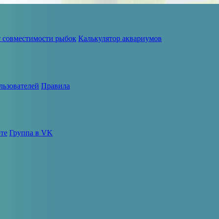
т совместимости рыбок
Калькулятор аквариумов
льзователей
Правила
те
Группа в VK