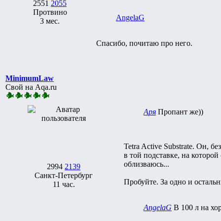
2551
2055
Протвино
AngelaG
3 мес.
Спасибо, почитаю про него.
MinimumLaw
Свой на Aqa.ru
Аря
Пропант же))
Tetra Active Substrate. Он, 
в той подставке, на которой
облизваюсь...
2994
2139
Санкт-Петербург
Пробуйте. За одно и осталь
11 час.
AngelaG
В 100 л на хо