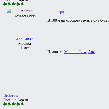
Аря
В 100 л на хорошем грунте она будет
4771
4837
Москва
11 мес.
Нравится
MinimumLaw
,
Аря
afedorow
Свой на Aqa.ru