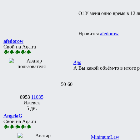
О! У меня одно время в 12 
Нравится
afedorow
afedorow
Свой на Aqa.ru
Аря
А Вы какой объём-то в итоге 
50-60
8953
11035
Ижевск
5 дн.
AngelaG
Свой на Aqa.ru
MinimumLaw