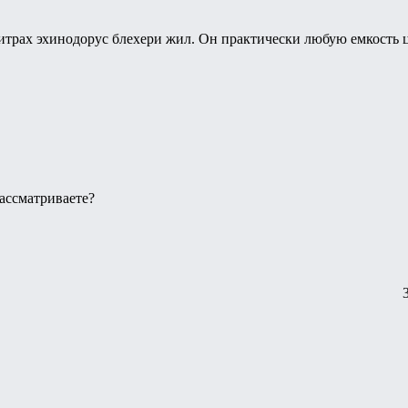
литрах эхинодорус блехери жил. Он практически любую емкость це
рассматриваете?