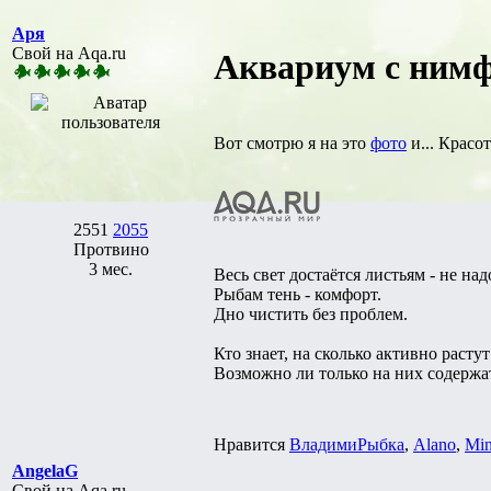
Аря
Свой на Aqa.ru
Аквариум с нимф
Вот смотрю я на это
фото
и... Красот
2551
2055
Протвино
3 мес.
Весь свет достаётся листьям - не на
Рыбам тень - комфорт.
Дно чистить без проблем.
Кто знает, на сколько активно расту
Возможно ли только на них содержа
Нравится
ВладимиРыбка
,
Alano
,
Mi
AngelaG
Свой на Aqa.ru