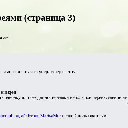
еями (страница 3)
а же!
до заморачиваться с супер-пупер светом.
т нимфеи?
ть баночку или без длиностебельки небольшое перенаселение не
nimumLaw
,
afedorow
,
MariyaMur
и еще
2 пользователям