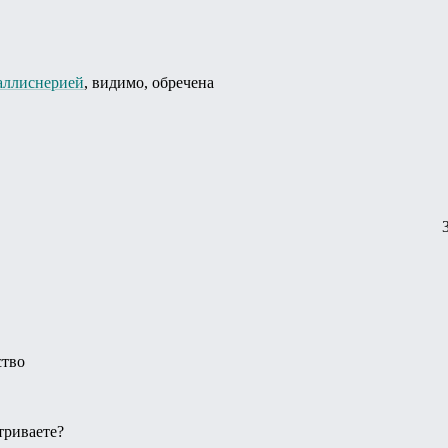
аллиснерией
, видимо, обречена
ство
триваете?