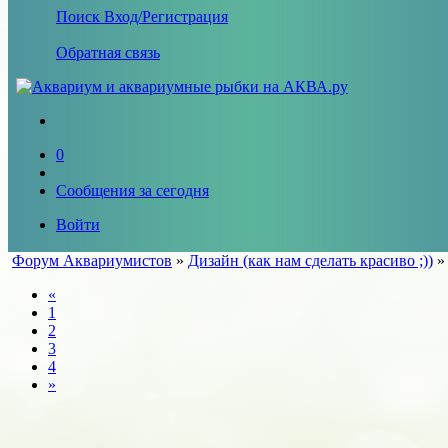
Поиск
Вход/Регистрация
Обратная связь
0
Сообщения за сегодня
Войти
Форум Аквариумистов
»
Дизайн (как нам сделать красиво ;))
«
1
2
3
4
»