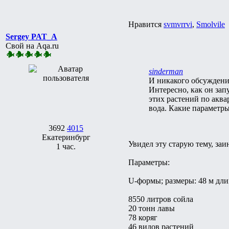
Нравится
svmvrrvi
,
Smolvile
Sergey PAT_A
Свой на Aqa.ru
sinderman
И никакого обсуждени
Интересно, как он зап
этих растений по аква
вода. Какие параметр
3692
4015
Екатеринбург
Увидел эту старую тему, за
1 час.
Параметры:
U-формы; размеры: 48 м длин
8550 литров сойла
20 тонн лавы
78 коряг
46 видов растений