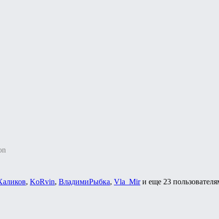
on
Халиков
,
KoRvin
,
ВладимиРыбка
,
Vla_Mir
и еще
23 пользователя