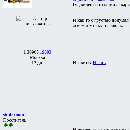
Ряд видео о создании аквар
И как-то с грустью подумал
оскомину паку и арован...
1
30905
19683
Москва
12 дн.
Нравится
Иванъ
sinderman
Посетитель
И никакого обсуждения на 