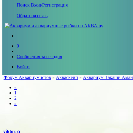
Поиск
Вход/Регистрация
Обратная связь
0
Сообщения за сегодня
Войти
Форум Аквариумистов
»
Акваскейп
»
Аквариум Такаши Аман
«
1
2
»
viktor55