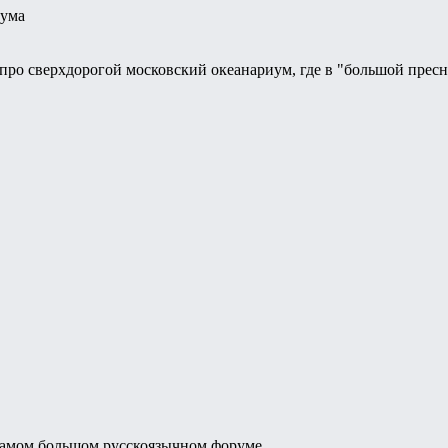
иума
 про сверхдорогой московский океанариум, где в "большой прес
самом большом русскоязычном форуме..