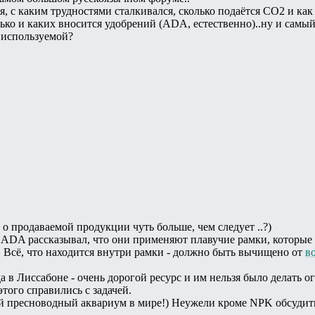
ся, с каким трудностями сталкивался, сколько подаётся СО2 и ка
ько и каких вносится удобрений (ADA, естественно)..ну и самый
 используемой?
о продаваемой продукции чуть больше, чем следует ..?)
ADA рассказывал, что они применяют плавучие рамки, которые 
. Всё, что находится внутри рамки - должно быть вычищено от
в
а в Лиссабоне - очень дорогой ресурс и им нельзя было делать 
этого справились с задачей.
ый пресноводный аквариум в мире!) Неужели кроме NPK обсудит