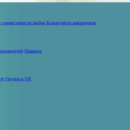
т совместимости рыбок
Калькулятор аквариумов
льзователей
Правила
те
Группа в VK