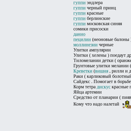
гуппи
эндлера
гуппи
черный принц
гуппи
красные
гуппи
берлинские
гуппи
московская синяя
сомики присоски
данио
пецилии
(неоновые балоны 
моллинезии
черные
Улитки ампулярии
Улитки ( хелены ) поедаут д
Тиломелании детки ( оранж
Грунтовые улитки мелании 
Креветки
(
вишня
, рилли и 
Раки ( карликовый болотный 
Сайдекс . Помогает в борьб
Корм тетра
дискус
красные г
Яйца артемии
Средство от планарии ( пи
Кому что надо налетай