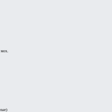
 мох.
ные)