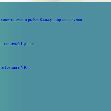
т совместимости рыбок
Калькулятор аквариумов
льзователей
Правила
те
Группа в VK