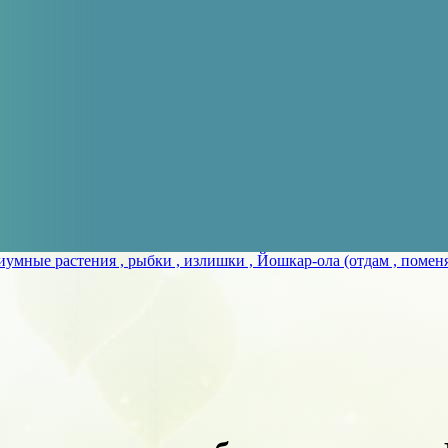
умные растения , рыбки , излишки , Йошкар-ола (отдам , поменя