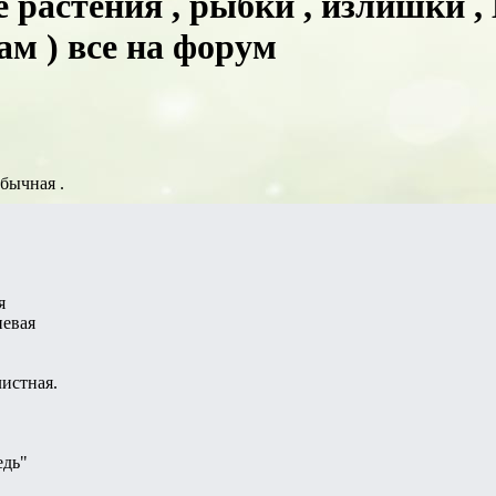
растения , рыбки , излишки ,
ам ) все на форум
бычная .
я
невая
истная.
едь"