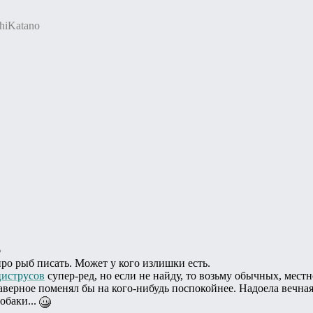
hiKatano
o
про рыб писать. Может у кого излишки есть.
циструсов
супер-ред, но если не найду, то возьму обычных, местн
верное поменял бы на кого-нибудь поспокойнее. Надоела вечная 
обаки...