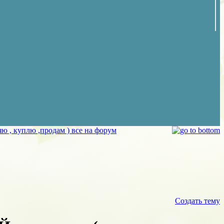
ю , куплю ,продам ) все на форум
Создать тему