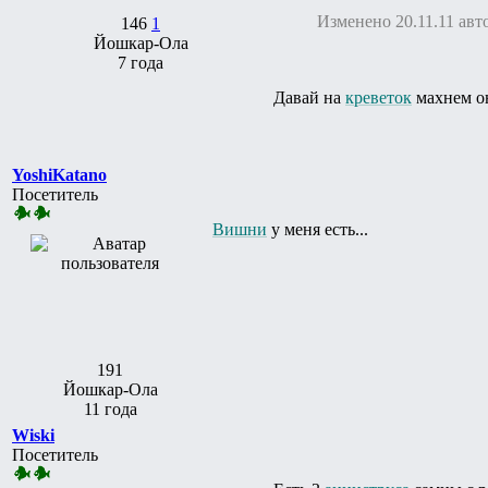
Изменено 20.11.11 авт
146
1
Йошкар-Ола
7 года
Давай на
креветок
махнем он
YoshiKatano
Посетитель
Вишни
у меня есть...
191
Йошкар-Ола
11 года
Wiski
Посетитель