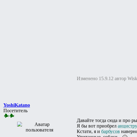
Изменено 15.9.12 автор Wisk
YoshiKatano
Посетитель
Давайте тогда сюда и про ры
Я бы вот приобрел
анцистр
Кстати, я и
барбусов
наверно
Упитанные, собаки...