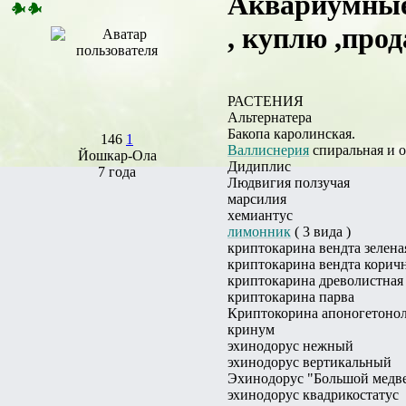
Аквариумные 
, куплю ,прод
РАСТЕНИЯ
Альтернатера
Бакопа каролинская.
146
1
Валлиснерия
спиральная и о
Йошкар-Ола
Дидиплис
7 года
Людвигия ползучая
марсилия
хемиантус
лимонник
( 3 вида )
криптокарина вендта зелена
криптокарина вендта корич
криптокарина древолистная
криптокарина парва
Криптокорина апоногетонол
кринум
эхинодорус нежный
эхинодорус вертикальный
Эхинодорус "Большой медв
эхинодорус квадрикостатус