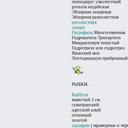
эхинодорус узколистный
роталла индийская
Эйхорния лазоревая
Эйхорния разнолистная
роголистник
элодея
Гигрофила
Многосеменная
Гидрокатила Трипартита
Микрантемум тенистый
Гидротрихе или гидротрих
Яванский мох
Лептодикциум прибрежный
РЫБКИ.
Барбусы
мшистый 2 см.
суматранский .
одесский алый
огненный
золотой
скалярии
( мраморные и чер