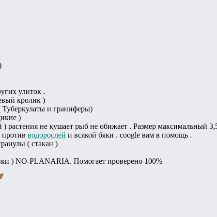
)
ругих улиток .
евый кролик )
( Туберкулаты и граниферы)
дикие )
) растения не кушает рыб не обижает . Размер максимальный 3,5
е против
водорослей
и всякой бяки . coogle вам в помощь .
ранулы ( стакан )
явки ) NO-PLANARIA. Помогает проверено 100%