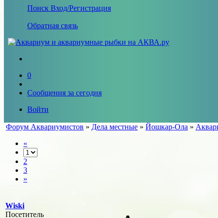
Поиск
Вход/Регистрация
Обратная связь
0
Сообщения за сегодня
Войти
Форум Аквариумистов
»
Дела местные
»
Йошкар-Ола
»
Аквари
«
2
3
»
Wiski
Посетитель