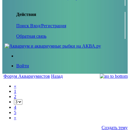
Действия
Поиск
Вход/Регистрация
Обратная связь
Войти
Форум Аквариумистов
Назад
«
1
2
4
5
»
Создать тему