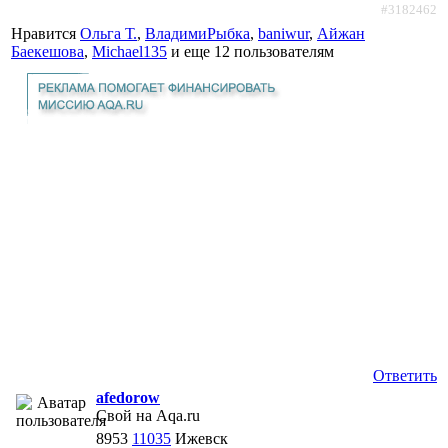
#3182462
Нравится
Ольга Т.
,
ВладимиРыбка
,
baniwur
,
Айжан
Баекешова
,
Michael135
и еще
12 пользователям
Ответить
afedorow
Свой на Aqa.ru
8953
11035
Ижевск