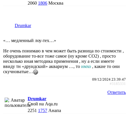
2060
1806
Москва
Drumkar
«… медленный лоу-тех…»
Не очень понимаю в чем может быть разница по стоимости ,
оборудование то-все тоже самое (ну кроме СО2) , просто
несколько иная методика применения , ну а если имеете
ввиду тн «друидский» аквариум …, то
имхо
, какие то они
скучноватые…
09/12/2024 23:39:47
#3185331
Ответить
Drumkar
Свой на Aqa.ru
2251
1757
Анапа