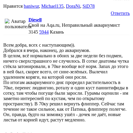
Нравится
baniwur
,
Michael135
,
DoraNi
,
SiD78
Ответить
Diesell
Свой на Aqa.ru, Неправильный аквариумист
3145
5944
Казань
Всем добра, всех с наступающим)).
Добрался я вчера, наконец, до аквариумов.
В целом, всё нормально в обоих за две недели без подмен,
ничего сверхстрашного не случилось. В сотке диатомы чутка
стёкла затонировали, в 70ке вообще всё норм. Запах до этого
в ней был, скорее всего, от сине-зелёных. Вылечил
удалением коряги, на которой они росли.
По итогам аквариумного дня: проредил растительность в
70ке, перенес людвигию, роталу и один куст паннитифиды в
сотку, там чтобы погуще были заросли. Гурамы оценили - им
заметно интересней по кустам, чем по открытому
пространству). В 70ку решил вернуть флиппер. Сейчас там
течение не такое сильное, как от Патика, флипперу полегче.
Он, правда, будто на зимовку ушёл - дочек не даёт, новые
листья от корней идут, растут медленно.