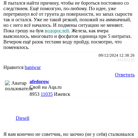
Я пытался найти причину, чтобы не бороться постоянно со
следствием. Ещё помозгую, по-любому. По идее, уже
перетряхнул всё от грунта до поверхности, но запах сырости
так и остался. Уже не такой резкий, похожий на аммиачный,
но с него всё началось. И подмены ситуацию не меняют.
Пока грешу на бум
водорослей
. Железа, как вчера
выяснилось, многовато и фосфатов единица при 5 нитратах.
Вечером ещё разок тестами воду пройду, посмотрю, что
поменялось.
09/12/2024 12:38:26
#3185220
Нравится
baniwur
Ответить
afedorow
Свой на Aqa.ru
8953
11035
Ижевск
Diesell
Я вам конечно не советчик, но заочно (не у себя) сталкивался