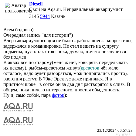
Diesell
Свой на Aqa.ru, Неправильный аквариумист
3145
5944
Казань
Всем бодрого)
Очередная запись "для истории")
Вчера аквариумного дня не было - работа внесла коррективы,
задержался в командировке. Не стал вешать на супругу
подмены, пусть так стоят пока, думаю, ничего не случится
без подмен.
В аквах всё по-старому(меня ж нет, ковырять-переделывать
их некому), рыбсы-креветосы живут(
креветок
чёт мало
осталось, надо будет разобраться, мож попрятались просто),
растения растут. В 70ке Эректус даже принялся. Я в
приятном шоке - в сотке он за два дня растворятся в слизь. В
общем, пока ничего интересного, простая обыденность.
Ну и, само собой, пара
фоток
):
23/12/2024 06:57:23
#3187658