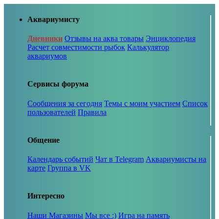
Аквариумисту
Дневники
Отзывы на аква товары
Энциклопедия
Расчет совместимости рыбок
Калькулятор
аквариумов
Сервисы форума
Сообщения за сегодня
Темы с моим участием
Список
пользователей
Правила
Общение
Календарь событий
Чат в Telegram
Аквариумисты на
карте
Группа в VK
Интересно
Наши Магазины
Мы все :)
Игра на память