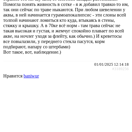
Помогла понять живность в сотке - я ж добавил травки-то им,
так они сейчас по траве ныкаются. При любом шевелении у
аквы, в ней начинается гурамоапокалипсис - эти слоны всей
толпой начинают ломиться кто куда, втыкаясь в стены,
стяжку и крышку. А в 70ке всё норм - там трава сейчас не
такая высокая и густая, и жемчуг спокойно плавает по всей
акве, на ночлег уходя за флейту, как обычно.) И креветосы
все повылазили, у переднего стекла пасутся, корм
подбирают, напару со штербами)
Вот такое, вот, наблюдение.)
01/01/2025 12:14:18
#3189256
Нравится
baniwur