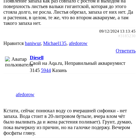
Появление запаха как раз совпало с ростом и выходом на
поверхность листьев вальки гигантской, которая до этого
стояла долго, не росла. Листья обрезал, запаха от них нет. Да
и растения, в целом, те же, что во втором аквариуме, а там
такого запаха нет.
09/12/2024 13:13:45
#3185230
Нравится
baniwur
,
Michael135
,
afedorow
Ответить
Diesell
Свой на Aqa.ru, Неправильный аквариумист
3145
5944
Казань
afedorow
Кстати, сейчас понюхал воду со вчерашней сифонки - нет
запаха. Вода стоит в 20-литровом бутыле, вчера влом чёт
было выливать да и жена растения поливает). Грунт, думаю,
пока вычеркну из причин, но на галочке подержу. Вечером
фосфаты гляну.