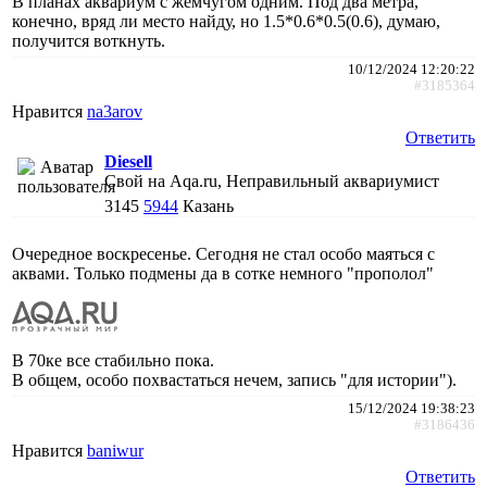
В планах аквариум с жемчугом одним. Под два метра,
конечно, вряд ли место найду, но 1.5*0.6*0.5(0.6), думаю,
получится воткнуть.
10/12/2024 12:20:22
#3185364
Нравится
na3arov
Ответить
Diesell
Свой на Aqa.ru, Неправильный аквариумист
3145
5944
Казань
Очередное воскресенье. Сегодня не стал особо маяться с
аквами. Только подмены да в сотке немного "прополол"
В 70ке все стабильно пока.
В общем, особо похвастаться нечем, запись "для истории").
15/12/2024 19:38:23
#3186436
Нравится
baniwur
Ответить