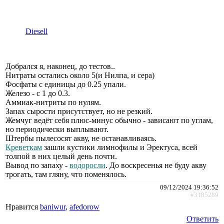
Diesell
Добрался я, наконец, до тестов..
Нитраты остались около 5(и Нилпа, и сера)
Фосфаты с единицы до 0.25 упали.
Железо - с 1 до 0.3.
Аммиак-нитриты по нулям.
Запах сырости присутствует, но не резкий.
Жемчуг ведёт себя плюс-минус обычно - зависают по углам,
но периодически выплывают.
Штербы пылесосят акву, не останавливаясь.
Креветкам
зашли кустики лимнофилы и Эректуса, всей
толпой в них целый день почти.
Вывод по запаху -
водоросли
. До воскресенья не буду акву
трогать, там гляну, что поменялось.
09/12/2024 19:36:52
#3185289
Нравится
baniwur
,
afedorow
Ответить