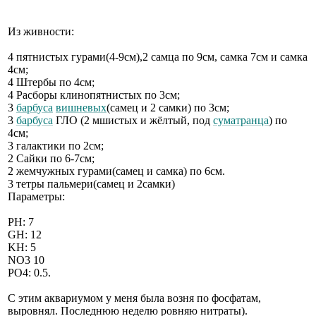
Из живности:
4 пятнистых гурами(4-9см),2 самца по 9см, самка 7см и самка
4см;
4 Штербы по 4см;
4 Расборы клинопятнистых по 3см;
3
барбуса
вишневых
(самец и 2 самки) по 3см;
3
барбуса
ГЛО (2 мшистых и жёлтый, под
суматранца
) по
4см;
3 галактики по 2см;
2 Сайки по 6-7см;
2 жемчужных гурами(самец и самка) по 6см.
3 тетры пальмери(самец и 2самки)
Параметры:
РН: 7
GH: 12
KH: 5
NO3 10
PO4: 0.5.
С этим аквариумом у меня была возня по фосфатам,
выровнял. Последнюю неделю ровняю нитраты).