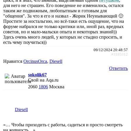
цикл, и я знал, что аммиак, выделяемый одним
петушком
,
для него не страшен. Его поведение не изменилось, остался
таким же подвижным, любопытным и готовым для
"общения". За что я его и назвал - Жорик Неунывающий 🙂
Простите за ностальгию, но всë-таки есть ощущение, что на
форуме набрался не только критики или, иной раз, вредных
советов, но и мало-мальски опыта и некоторых знаний))
Здесь очень много людей, у которых не стыдно спросить, и
есть чему поучиться))
09/12/2024 20:48:57
#3185312
Нравится
ОrcinusОrca
,
Diesell
Ответить
sokolik67
Свой на Aqa.ru
2060
1806
Москва
Diesell
«… Чтобы приходить с работы, садиться и просто смотреть
на живность…»