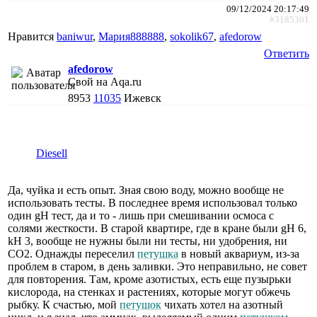
09/12/2024 20:17:49
#3185301
Нравится
baniwur
,
Мария888888
,
sokolik67
,
afedorow
Ответить
afedorow
Свой на Aqa.ru
8953
11035
Ижевск
Diesell
Да, чуйка и есть опыт. Зная свою воду, можно вообще не
использовать тесты. В последнее время использовал только
один gH тест, да и то - лишь при смешивании осмоса с
солями жесткости. В старой квартире, где в кране были gH 6,
kH 3, вообще не нужны были ни тесты, ни удобрения, ни
СО2. Однажды переселил
петушка
в новый аквариум, из-за
проблем в старом, в день заливки. Это неправильно, не совет
для повторения. Там, кроме азотистых, есть еще пузырьки
кислорода, на стенках и растениях, которые могут обжечь
рыбку. К счастью, мой
петушок
чихать хотел на азотный