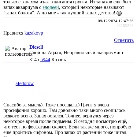
только с запахом из-за закисания грунта. Из запахов еще был
запах аквариума с
элодеей
, который некоторые называют
"запах болота". А по мне - так лучший запах детства!
09/12/2024 12:47:36
#3185223
Нравится
kazakovp
Ответить
Diesell
Свой на Aqa.ru, Неправильный аквариумист
3145
5944
Казань
afedorow
Спасибо за мысль). Тоже посещала.) Грунт я вчера
просифонил хорошо. Там довольно-таки много скопилось
всякого всего. Запах остался. Точнее, вернулся через
некоторое время после подмены. Я сегодня посмотрю ещё,
что тест по фосфатами скажет. Если так же много, попробую
ещё пройтись сифоном. Про запах от растений тоже читал.