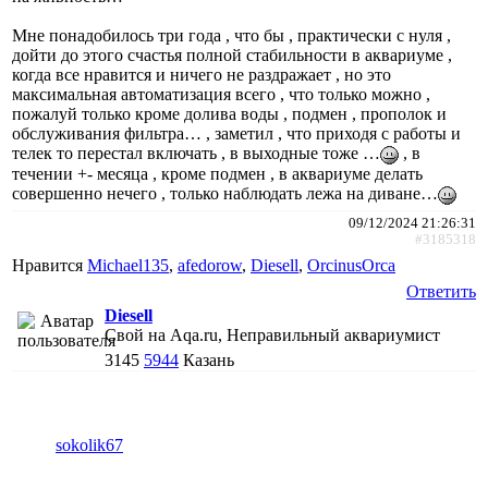
Мне понадобилось три года , что бы , практически с нуля ,
дойти до этого счастья полной стабильности в аквариуме ,
когда все нравится и ничего не раздражает , но это
максимальная автоматизация всего , что только можно ,
пожалуй только кроме долива воды , подмен , прополок и
обслуживания фильтра… , заметил , что приходя с работы и
телек то перестал включать , в выходные тоже …
, в
течении +- месяца , кроме подмен , в аквариуме делать
совершенно нечего , только наблюдать лежа на диване…
09/12/2024 21:26:31
#3185318
Нравится
Michael135
,
afedorow
,
Diesell
,
ОrcinusОrca
Ответить
Diesell
Свой на Aqa.ru, Неправильный аквариумист
3145
5944
Казань
sokolik67