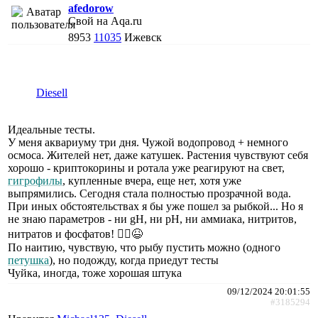
afedorow
Свой на Aqa.ru
8953
11035
Ижевск
Diesell
Идеальные тесты.
У меня аквариуму три дня. Чужой водопровод + немного
осмоса. Жителей нет, даже катушек. Растения чувствуют себя
хорошо - криптокорины и ротала уже реагируют на свет,
гигрофилы
, купленные вчера, еще нет, хотя уже
выпрямились. Сегодня стала полностью прозрачной вода.
При иных обстоятельствах я бы уже пошел за рыбкой... Но я
не знаю параметров - ни gH, ни pH, ни аммиака, нитритов,
нитратов и фосфатов! 🤦‍♂️😆
По наитию, чувствую, что рыбу пустить можно (одного
петушка
), но подожду, когда приедут тесты
Чуйка, иногда, тоже хорошая штука
09/12/2024 20:01:55
#3185294