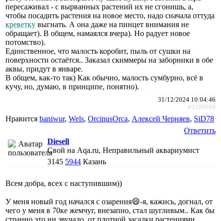
пересаживал - с вырванных растений их не сгонишь, а,
чтобы посадить растения на новое место, надо сначала оттуда
креветку
выгнать. А она даже на пинцет внимания не
обращает). В общем, намаялся вчера). Но радует новое
потомство).
Единственное, что малость коробит, пыль от сушки на
поверхности остаётся.. Заказал скиммеры на заборники в обе
аквы, придут в январе.
В общем, как-то так) Как обычно, малость сумбурно, всё в
кучу, но, думаю, в принципе, понятно).
31/12/2024 10:04:46
#3189060
Нравится
baniwur
,
Wels
,
ОrcinusОrca
,
Алексей Черняев
,
SiD78
Ответить
Diesell
Свой на Aqa.ru, Неправильный аквариумист
3145
5944
Казань
Всем добра, всех с наступившим))
У меня новый год начался с озарения😄-я, кажись, догнал, от
чего у меня в 70ке жемчуг, внезапно, стал шугливым.. Как бы
странно это ни звучало, от плотной засадки растениями.