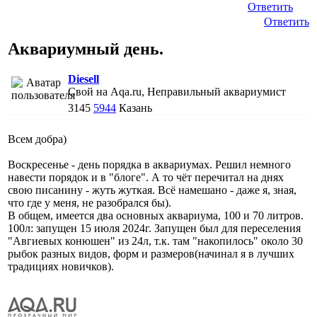
Ответить
Ответить
Аквариумный день.
Diesell
Свой на Aqa.ru, Неправильный аквариумист
3145
5944
Казань
Всем добра)
Воскресенье - день порядка в аквариумах. Решил немного
навести порядок и в "блоге". А то чёт перечитал на днях
свою писанину - жуть жуткая. Всё намешано - даже я, зная,
что где у меня, не разобрался бы).
В общем, имеется два основных аквариума, 100 и 70 литров.
100л: запущен 15 июля 2024г. Запущен был для переселения
"Авгиевых конюшен" из 24л, т.к. там "накопилось" около 30
рыбок разных видов, форм и размеров(начинал я в лучших
традициях новичков).