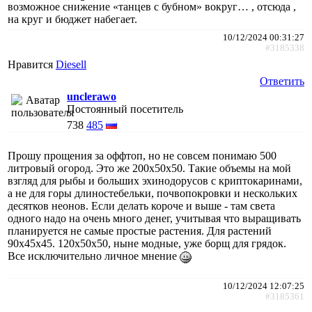
возможное снижение «танцев с бубном» вокруг… , отсюда ,
на круг и бюджет набегает.
10/12/2024 00:31:27
#3185338
Нравится
Diesell
Ответить
unclerawo
Постоянный посетитель
738
485
Прошу прощения за оффтоп, но не совсем понимаю 500
литровый огород. Это же 200х50х50. Такие объемы на мой
взгляд для рыбы и больших эхинодорусов с криптокаринами,
а не для горы длиностебельки, почвопокровки и нескольких
десятков неонов. Если делать короче и выше - там света
одного надо на очень много денег, учитывая что выращивать
планируется не самые простые растения. Для растений
90х45х45. 120х50х50, ныне модные, уже борщ для грядок.
Все исключительно личное мнение
10/12/2024 12:07:25
#3185361