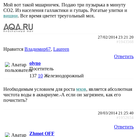
Мой вот такой мшарничек. Подаю три пузырька в минуту
СО2. Из населения галлактики и гупарь. Рогатые улитки и
вишни
. Все время цветет треугольный мох.
27/02/2014 23:21:20
#1943568
Нравится
Владимир67
,
Laureen
Ответить
olyno
Посетитель
137
10
Железнодорожный
Необходимым условием для роста
мхов
, является абсолютная
чистота воды в аквариуме.-А если он загрязнен, как его
почистить?
20/03/2014 21:25:40
#1952654
Ответить
Zhmot OFF