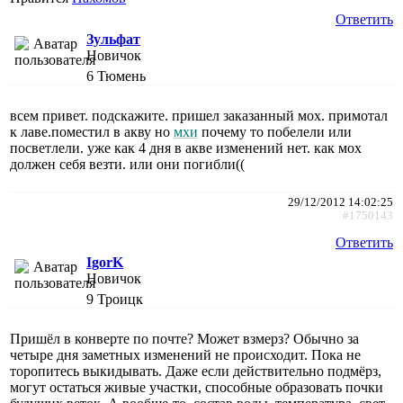
Ответить
Зульфат
Новичок
6
Тюмень
всем привет. подскажите. пришел заказанный мох. примотал
к лаве.поместил в акву но
мхи
почему то побелели или
посветлели. уже как 4 дня в акве изменений нет. как мох
должен себя везти. или они погибли((
29/12/2012 14:02:25
#1750143
Ответить
IgorK
Новичок
9
Троицк
Пришёл в конверте по почте? Может взмерз? Обычно за
четыре дня заметных изменений не происходит. Пока не
торопитесь выкидывать. Даже если действительно подмёрз,
могут остаться живые участки, способные образовать почки