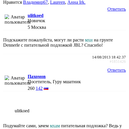
Нравится
Владимир67
,
Laureen
,
Анна Irk.
Ответить
ulitkoed
Новичок
5
Москва
Подскажите пожалуйста, могут ли расти
мхи
на грунте
Dennerle с питательной подложкой JBL? Спасибо!
14/08/2013 18:42:37
#1851426
Ответить
Пахомов
Посетитель, Гуру мшатник
260
142
ulitkoed
Подумайте сами, зачем
мхам
питательная подложка? Ведь у