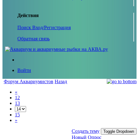
Действия
Поиск
Вход/Регистрация
Обратная связь
Войти
Форум Аквариумистов
Назад
«
12
13
15
»
Создать тему
Toggle Dropdown
Новый Опрос