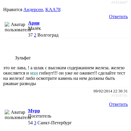
#1934697
Нравится
Андерсен
,
KAA78
Ответить
Арни
Малёк
37
2
Волгоград
Зульфат
это не лава, ! а шлак с высоким содержанием железа. железо
окисляется и
мхи
гибнут!!! он уже не оживет!! сделайте тест
на железо! либо осмотрите камень на нем должны быть
ржавые разводы
09/02/2014 22:30:31
#1934701
Ответить
Мурр
Посетитель
54
3
Санкт-Петербург