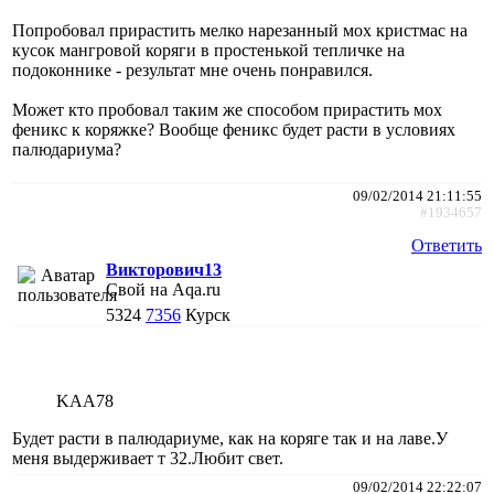
Попробовал прирастить мелко нарезанный мох кристмас на
кусок мангровой коряги в простенькой тепличке на
подоконнике - результат мне очень понравился.
Может кто пробовал таким же способом прирастить мох
феникс к коряжке? Вообще феникс будет расти в условиях
палюдариума?
09/02/2014 21:11:55
#1934657
Ответить
Викторович13
Свой на Aqa.ru
5324
7356
Курск
KAA78
Будет расти в палюдариуме, как на коряге так и на лаве.У
меня выдерживает т 32.Любит свет.
09/02/2014 22:22:07