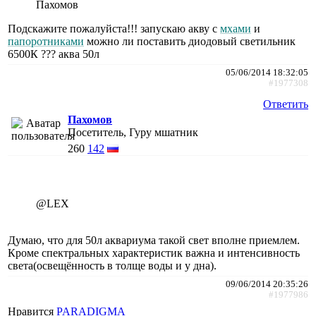
Пахомов
Подскажите пожалуйста!!! запускаю акву с
мхами
и
папоротниками
можно ли поставить диодовый светильник
6500К ??? аква 50л
05/06/2014 18:32:05
#1977308
Ответить
Пахомов
Посетитель, Гуру мшатник
260
142
@LEX
Думаю, что для 50л аквариума такой свет вполне приемлем.
Кроме спектральных характеристик важна и интенсивность
света(освещённость в толще воды и у дна).
09/06/2014 20:35:26
#1977986
Нравится
PARADIGMA