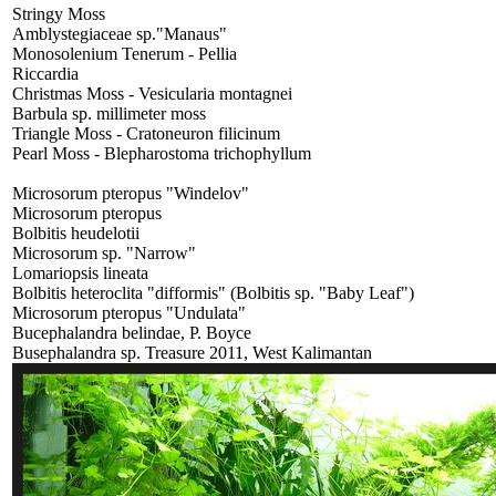
Stringy Moss
Amblystegiaceae sp."Manaus"
Monosolenium Tenerum - Pellia
Riccardia
Christmas Moss - Vesicularia montagnei
Barbula sp. millimeter moss
Triangle Moss - Cratoneuron filicinum
Pearl Moss - Blepharostoma trichophyllum
Microsorum pteropus "Windelov"
Microsorum pteropus
Bolbitis heudelotii
Microsorum sp. "Narrow"
Lomariopsis lineata
Bolbitis heteroclita "difformis" (Bolbitis sp. "Baby Leaf")
Microsorum pteropus "Undulata"
Bucephalandra belindae, P. Boyce
Busephalandra sp. Treasure 2011, West Kalimantan