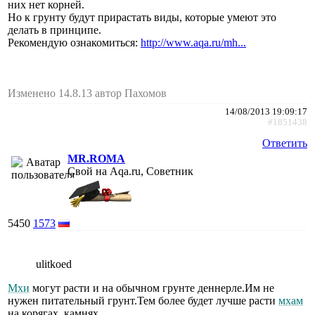
них нет корней.
Но к грунту будут прирастать виды, которые умеют это
делать в принципе.
Рекомендую ознакомиться:
http://www.aqa.ru/mh...
Изменено 14.8.13 автор Пахомов
14/08/2013 19:09:17
#1851438
Ответить
MR.ROMA
Свой на Aqa.ru, Советник
5450
1573
ulitkoed
Мхи
могут расти и на обычном грунте деннерле.Им не
нужен питательный грунт.Тем более будет лучше расти
мхам
на корягах, камнях.