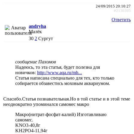
24/09/2015 20:10:27
#2130395
Ответить
andryha
Малёк
30
2
Сургут
сообщение Пахомов
Надеюсь, то эта статья, будет полезна для
новичков:
http://www.aqa.ru/mh...
Статья написана специально для тех, кто только
собирается обзавестись моховым аквариумом.
Спасибо.Статья познавательная.Но в той статье и в этой теме
неоднократно упоминался самомес макро
Макро(нитрат-фосфат-калий) Изготавливаю
самомес.
KNO3-40,8г
KH2PO4-11,94г