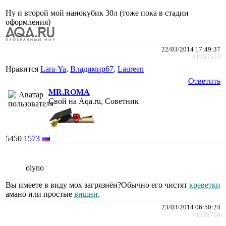
Ну и второй мой нанокубик 30л (тоже пока в стадии
оформления)
22/03/2014 17:49:37
#1953553
Нравится
Lara-Ya
,
Владимир67
,
Laureen
Ответить
MR.ROMA
Свой на Aqa.ru, Советник
5450
1573
olyno
Вы имеете в виду мох загрязнён?Обычно его чистят
креветки
амано или простые
вишни
.
23/03/2014 06:50:24
#1953760