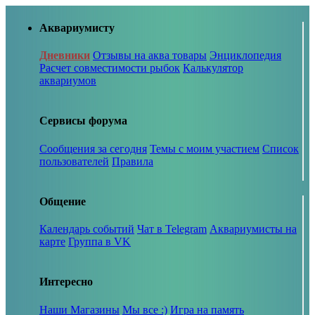
Аквариумисту
Дневники
Отзывы на аква товары
Энциклопедия
Расчет совместимости рыбок
Калькулятор
аквариумов
Сервисы форума
Сообщения за сегодня
Темы с моим участием
Список
пользователей
Правила
Общение
Календарь событий
Чат в Telegram
Аквариумисты на
карте
Группа в VK
Интересно
Наши Магазины
Мы все :)
Игра на память