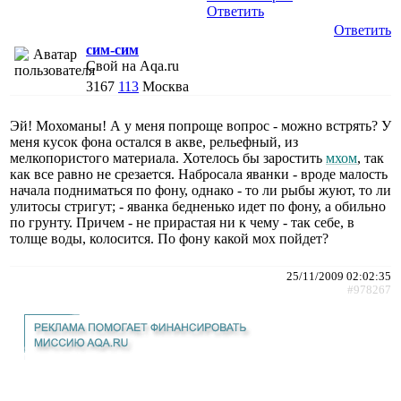
Ответить
Ответить
сим-сим
Свой на Aqa.ru
3167
113
Москва
Эй! Мохоманы! А у меня попроще вопрос - можно встрять? У
меня кусок фона остался в акве, рельефный, из
мелкопористого материала. Хотелось бы заростить
мхом
, так
как все равно не срезается. Набросала яванки - вроде малость
начала подниматься по фону, однако - то ли рыбы жуют, то ли
улитосы стригут; - яванка бедненько идет по фону, а обильно
по грунту. Причем - не прирастая ни к чему - так себе, в
толще воды, колосится. По фону какой мох пойдет?
25/11/2009 02:02:35
#978267