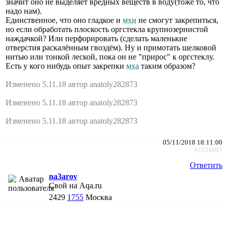
значит оно не выделяет вредных веществ в воду(тоже то, что
надо нам).
Единственное, что оно гладкое и
мхи
не смогут закрепиться,
но если обработать плоскость оргстекла крупнозернистой
наждачкой? Или перфорировать (сделать маленькие
отверстия раскалённым гвоздём). Ну и примотать шелковой
нитью или тонкой леской, пока он не "прирос" к оргстеклу.
Есть у кого нибудь опыт закрепки
мха
таким образом?
Изменено 5.11.18 автор anatoly282873
Изменено 5.11.18 автор anatoly282873
Изменено 5.11.18 автор anatoly282873
05/11/2018 18:11:00
#2554007
Ответить
na3arov
Свой на Aqa.ru
2429
1755
Москва