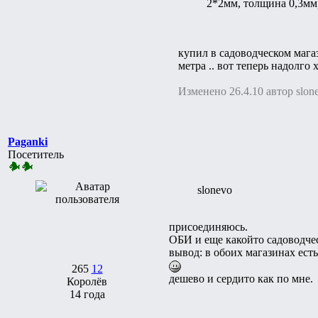
2*2мм, толщина 0,3мм)
купил в садоводческом магази
метра .. вот теперь надолго хв
Изменено 26.4.10 автор slon
Paganki
Посетитель
slonevo
присоединяюсь.
ОБИ и еще какойто садоводче
вывод: в обоих магазинах есть
265
12
дешево и сердито как по мне.
Королёв
14 года