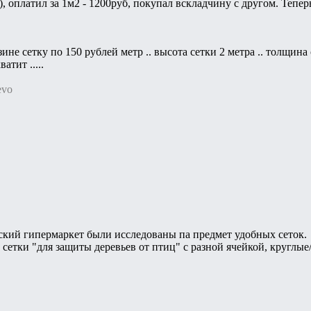
, оплатил за 1м2 - 1200руб, покупал вскладчину с другом. Теперь
не сетку по 150 рублей метр .. высота сетки 2 метра .. толщина с
атит .....
evo
ский гипермаркет были исследованы па предмет удобных сеток.
 сетки "для защиты деревьев от птиц" с разной ячейкой, круглы