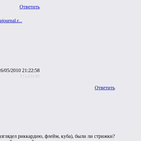
Ответить
ajournal.r...
26/05/2010 21:22:58
#1143540
Ответить
зглядел риккардию, флейм, куба), были ли стрижки?