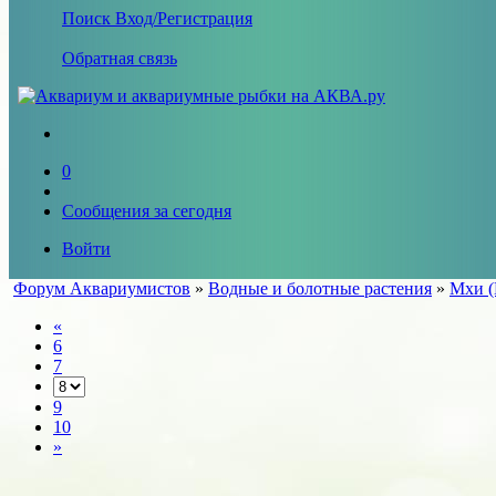
Поиск
Вход/Регистрация
Обратная связь
0
Сообщения за сегодня
Войти
Форум Аквариумистов
»
Водные и болотные растения
»
Мхи (
«
6
7
9
10
»