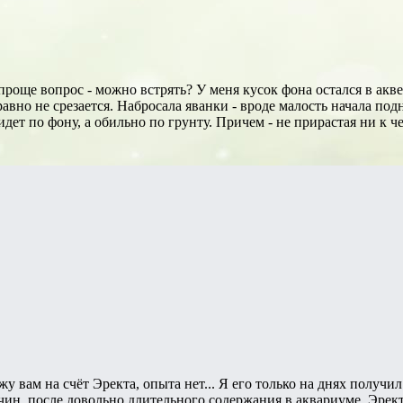
роще вопрос - можно встрять? У меня кусок фона остался в акве
 равно не срезается. Набросала яванки - вроде малость начала по
 идет по фону, а обильно по грунту. Причем - не прирастая ни к ч
у вам на счёт Эректа, опыта нет... Я его только на днях получил
чин, после довольно длительного содержания в аквариуме, Эрект