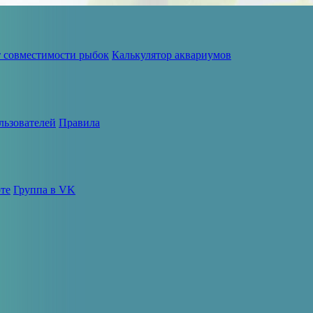
т совместимости рыбок
Калькулятор аквариумов
льзователей
Правила
те
Группа в VK