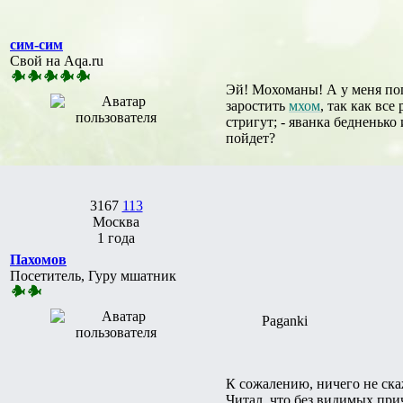
сим-сим
Свой на Aqa.ru
Эй! Мохоманы! А у меня поп
заростить
мхом
, так как все
стригут; - яванка бедненько
пойдет?
3167
113
Москва
1 года
Пахомов
Посетитель, Гуру мшатник
Paganki
К сожалению, ничего не скаж
Читал, что без видимых при