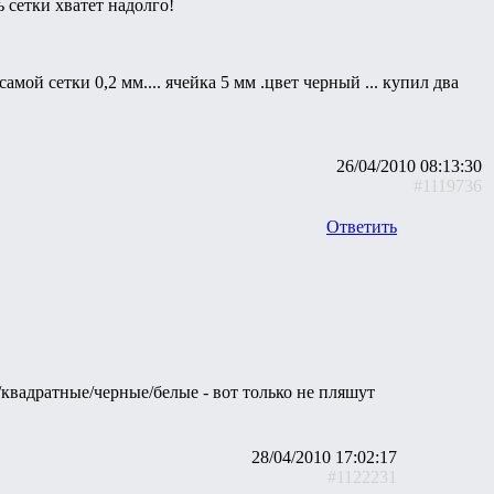
 сетки хватет надолго!
амой сетки 0,2 мм.... ячейка 5 мм .цвет черный ... купил два
26/04/2010 08:13:30
#1119736
Ответить
е/квадратные/черные/белые - вот только не пляшут
28/04/2010 17:02:17
#1122231