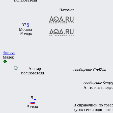
Пахомов
37
5
Москва
15 года
slonevo
Малёк
сообщение GodZila
сообщение Serge
А что нить поде
15
1
В справочной по това
5 года
кусок сетки один пог