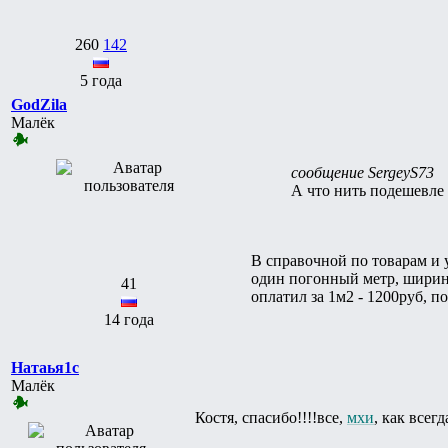
260
142
5 года
GodZila
Малёк
сообщение SergeyS73
А что нить подешевле
В справочной по товарам и 
один погонный метр, ширин
41
оплатил за 1м2 - 1200руб, п
14 года
Натаья1с
Малёк
Костя, спасибо!!!!все,
мхи
, как всег