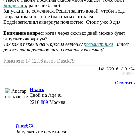
Биодизайн
, ранее не было)
Запускать не осмелился. Решил залить водой, чтобы вода
забрала токсины, и не было запаха от клея.
Водой заполнил аквариум полностью. Стоит уже 3 дня.
Внимание вопрос:
когда-через сколько дней можно будет
запускать аквариум?
Так как в первый день бросил веточку
роголистника
- итог:
роголостник растворился и осыпался как елка((
Изменено 14.12.16 автор Dusek79
14/12/2016 18:01:24
#2314987
Ответить
Иванъ
Свой на Aqa.ru
2210
889
Москва
Dusek79
Запускать не осмелился...