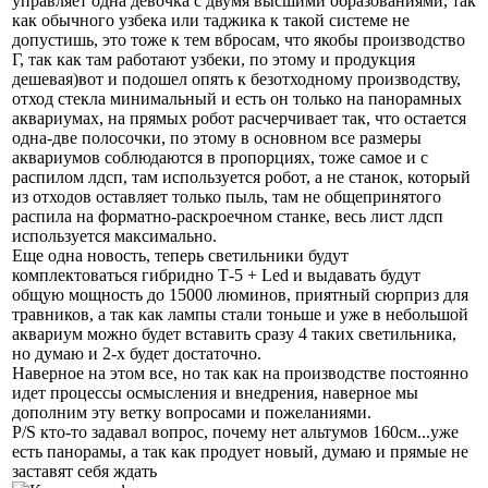
управляет одна девочка с двумя высшими образованиями, так
как обычного узбека или таджика к такой системе не
допустишь, это тоже к тем вбросам, что якобы производство
Г, так как там работают узбеки, по этому и продукция
дешевая)вот и подошел опять к безотходному производству,
отход стекла минимальный и есть он только на панорамных
аквариумах, на прямых робот расчерчивает так, что остается
одна-две полосочки, по этому в основном все размеры
аквариумов соблюдаются в пропорциях, тоже самое и с
распилом лдсп, там используется робот, а не станок, который
из отходов оставляет только пыль, там не общепринятого
распила на форматно-раскроечном станке, весь лист лдсп
используется максимально.
Еще одна новость, теперь светильники будут
комплектоваться гибридно Т-5 + Led и выдавать будут
общую мощность до 15000 люминов, приятный сюрприз для
травников, а так как лампы стали тоньше и уже в небольшой
аквариум можно будет вставить сразу 4 таких светильника,
но думаю и 2-х будет достаточно.
Наверное на этом все, но так как на производстве постоянно
идет процессы осмысления и внедрения, наверное мы
дополним эту ветку вопросами и пожеланиями.
P/S кто-то задавал вопрос, почему нет альтумов 160см...уже
есть панорамы, а так как продует новый, думаю и прямые не
заставят себя ждать