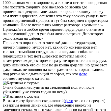
1000 слышал много хорошего, а так же и негативного, решал
сам посетить фабрику. Все началось со звонка где
приветливая девушка мне задала вопрос, по какому поводу
вам нужен директор, объяснил что хочу воочию увидеть весь
производственный процесс и тут был соединен с директором
компании.После нескольких минут разговора я услышал :-
Приезжайте в любое время заранее предупредив о визите и
на следующий день я уже был лично встречен Директором
около входа на фабрику.
Первое что поразило это чистота! даже не территории,
ничего лишнего, мусора нет, каких-то контейнеров нет,
только автомобили сотрудников и все, даже собак вечно
плодящихся и тех нет) Директор встретил меня с
коммерческим директором и сразу же пригласили в шоу рум,
дико извиняясь что он еще не до конца доделан, но даже этот
факт никак не повлиял на всю грамотность и организацию,
под рукой был сдыхающий телефон, так что
фото
соответствующего качества
Очень боялся наступить на стеклянный пол, но после
убеждений уже смело ходил по нему)
В глаза сразу бросился сверкающий(
фото
этого не передает)
аквариум новой линейки, где обрамление вверху из
запечного стекла, много уже видел вбросов на ютюб что это