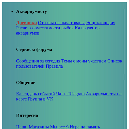
Аквариумисту
Дневники
Отзывы на аква товары
Энциклопедия
Расчет совместимости рыбок
Калькулятор
аквариумов
Сервисы форума
Сообщения за сегодня
Темы с моим участием
Список
пользователей
Правила
Общение
Календарь событий
Чат в Telegram
Аквариумисты на
карте
Группа в VK
Интересно
Наши Магазины
Мы все :)
Игра на память