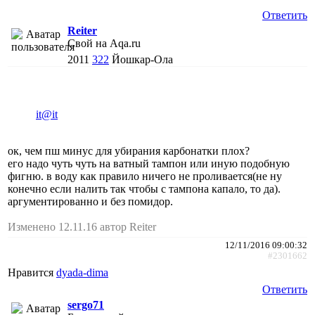
Ответить
Reiter
Свой на Aqa.ru
2011
322
Йошкар-Ола
it@it
ок, чем пш минус для убирания карбонатки плох?
его надо чуть чуть на ватный тампон или иную подобную
фигню. в воду как правило ничего не проливается(не ну
конечно если налить так чтобы с тампона капало, то да).
аргументированно и без помидор.
Изменено 12.11.16 автор Reiter
12/11/2016 09:00:32
#2301662
Нравится
dyada-dima
Ответить
sergo71