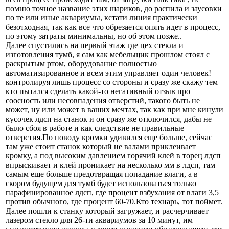
помню точное название этих шариков, до распила и заусовки
по те или иные аквариумы, кстати линия практически
безотходная, так как все что обрезается опять идет в процесс,
по этому затраты минимальны, но об этом позже..
Далее спустились на первый этаж где цех стекла и
изготовления тумб, я сам как мебельщик прошлом стоял с
раскрытым ртом, оборудование полностью
автоматизированное и всем этим управляет один человек!
контролируя лишь процесс со стороны и сразу же скажу тем
кто пытался сделать какой-то негативный отзыв про
соосность или несовпадения отверстий, такого быть не
может, ну или может в ваших мечтах, так как при мне кинули
кусочек лдсп на станок и он сразу же отключился, дабы не
было сбоя в работе и как следствие не правильные
отверстия.По поводу кромки удивился еще больше, сейчас
там уже стоит станок который не валами приклеивает
кромку, а под высоким давлением горячий клей в торец лдсп
впрыскивает и клей проникает на несколько мм в лдсп, там
самым еще больше предотвращая попадание влаги, а в
скором будущем для тумб будет использоваться только
парафинированное лдсп, где процент взбухания от влаги 3,5
против обычного, где процент 60-70.Кто технарь, тот поймет.
Далее пошли к станку который загружает, и расчерчивает
лазером стекло для 26-ти аквариумов за 10 минут, им