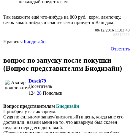
...не каждый поедет к вам
Так закажите ещё что-нибудь на 800 руб., корм, лампочку,
сачок какой-нибудь и счастье само приедет в Ваш дом!
09/12/2016 11:03:40
#2312773
Нравится
Биодизайн
Ответить
вопрос по запуску после покупки
(Вопрос представителям Биодизайн)
Dusek79
Посетитель
124
28
Подольск
Вопрос представителям
Биодизайн
Приобрел у вас аквариум.
Судя по сильному запаху(кислотный) в день, когда мне его
доставили, навели меня на то, что аквариум был склеен
недавно перед его доставкой.
(Такого с моим прежним аквариумом - запаха, тоже брал