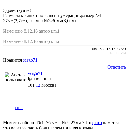
Здравствуйте!
Размеры крышки по вашей нумерации:размер №1-
27мм(2,7см), размер №2-36мм(3,6см).
Изменено 8.12.16 автор r.m.i
Изменено 8.12.16 автор r.m.i
08/12/2016 15:37:20
#2312549
Нравится
sergo71
Ответить
sergo71
Бан вечный
101
12
Москва
r.m.i
Может наоборот №1: 36 мм а №2: 27мм.? По
фото
кажется
что верхняя часть больше чем нижняя кромка.