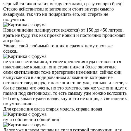
черный силикон залит между стеклами, сразу говорю бред!
Стекло действительно запечное и стоит внутри самого
аквариума, так что ни поцарапать его, ни стереть не
получится.
Новая линейка планируется (кажется) от 150 до 450 литров,
врать не буду, так как проект новый и постоянно происходят
апгрейды.
Увидел свой любимый тонник и сразу к нему и тут же
осекся...
не узнал светильники, точнее крепления куда вставляются
пластиковые крышки, они стали ниже и более округлые,
сами светильники тоже претерпели изменения, сейчас они
выпускаются в анодированном алюминии который не
оставляет следов рук, так же они стали уже, тоньше и легче, я
бы не сказал что очень, но это заметно, так же уже они идут с
пазами под светодиоды, то есть самому уже можно колхозить
led свет, какой нужен владельцу и это не опция, а светильник
по умолчанию...
Для сравнения слева старая модель, справа новая
ну и собственно общий вид
Далее уже вдвоем пошли на склад готовой продукции, для