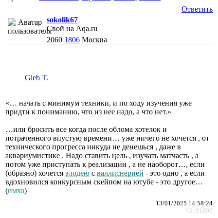
Ответить
sokolik67
Свой на Aqa.ru
2060
1806
Москва
Gleb T.
«… начать с минимум техники, и по ходу изучения уже
придти к пониманию, что из нее надо, а что нет.»
…или бросить все когда после облома хотелок и
потраченного впустую времени… уже ничего не хочется , от
технического прогресса никуда не денешься , даже в
аквариумистике . Надо ставить цель , изучать матчасть , а
потом уже приступать к реализации , а не наоборот…, если
(образно) хочется
элодею
с
валлиснерией
- это одно , а если
вдохновился конкурсным скейпом на ютубе - это другое…
(
имхо
)
13/01/2025 14:58:24
#3191809