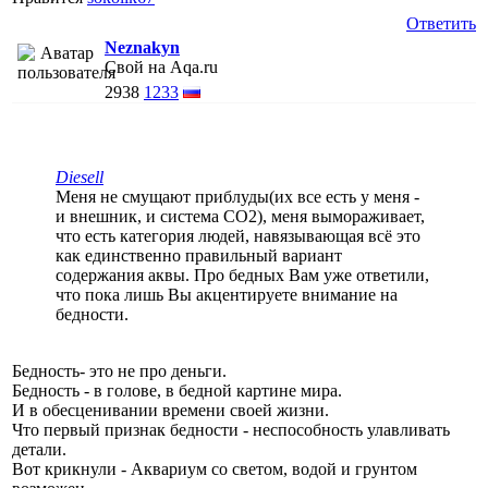
Ответить
Neznakyn
Свой на Aqa.ru
2938
1233
Diesell
Меня не смущают приблуды(их все есть у меня -
и внешник, и система СО2), меня вымораживает,
что есть категория людей, навязывающая всё это
как единственно правильный вариант
содержания аквы. Про бедных Вам уже ответили,
что пока лишь Вы акцентируете внимание на
бедности.
Бедность- это не про деньги.
Бедность - в голове, в бедной картине мира.
И в обесценивании времени своей жизни.
Что первый признак бедности - неспособность улавливать
детали.
Вот крикнули - Аквариум со светом, водой и грунтом