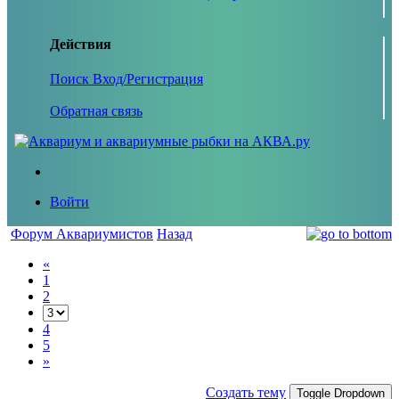
Действия
Поиск
Вход/Регистрация
Обратная связь
Войти
Форум Аквариумистов
Назад
«
1
2
4
5
»
Создать тему
Toggle Dropdown