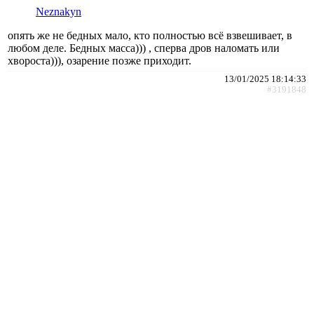
Neznakyn
опять же не бедных мало, кто полностью всё взвешивает, в
любом деле. Бедных масса))) , сперва дров наломать или
хвороста))), озарение позже приходит.
13/01/2025 18:14:33
#3191848