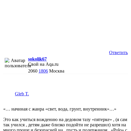
Ответить
sokolik67
Свой на Aqa.ru
2060
1806
Москва
Gleb T.
«… начиная с жанра «свет, вода, грунт, внутренник»…»
Это как учиться вождению на дедовом тазу «пятерке» , (я сам
так учился , детям даже близко подойти не разрешил) хотя на
много проще и безопасней на , пусть и подержаном , «Polo» с