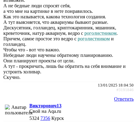
возможен.
А не бедные люди спросят себя,
а что мне на картинке в нете понравилось.
Как это называется, какова технология создания.
А тут выясняется, что аквариумы бывают разные.
Дискусятник, голландец, криптокаринник, мшанник,
креветочник, натур аквариум, ведро с
роголистником
.
Причем, самое простое это ведро с
роголистником
и
голландец.
Чтобы что - вот что важно.
Небедные люди научены обратному планированию.
Они планируют проекты от цели.
А тут - прокричать, лишь бы обратить на себя внимание и
устроить холивар.
Скучно.
13/01/2025 18:04:50
#3191846
Ответить
Викторович13
Свой на Aqa.ru
5324
7356
Курск