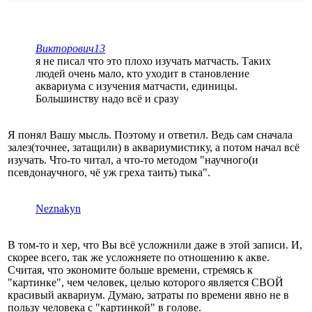
Викторович13
я не писал что это плохо изучать матчасть. Таких
людей очень мало, кто уходит в становление
аквариума с изучения матчасти, единицы.
Большинству надо всë и сразу
Я понял Вашу мысль. Поэтому и ответил. Ведь сам сначала
залез(точнее, затащили) в аквариумистику, а потом начал всё
изучать. Что-то читал, а что-то методом "научного(и
псевдонаучного, чё уж греха таить) тыка".
Neznakyn
В том-то и хер, что Вы всё усложнили даже в этой записи. И,
скорее всего, так же усложняете по отношению к акве.
Считая, что экономите больше времени, стремясь к
"картинке", чем человек, целью которого является СВОЙ
красивый аквариум. Думаю, затраты по времени явно не в
пользу человека с "картинкой" в голове.