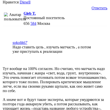
Нравится
Diesell
Ответить
Gleb T.
Постоянный посетитель
656
584
Москва
sokolik67
Надо ставить цель , изучать матчасть , а потом
уже приступать к реализации
Тут вообще на 100% согласен. Но считаю, что матчасть надо
изучать, начиная с жанра «свет, вода, грунт, внутренник».
Это очень помогает отсеивать потом всякое техношаманство,
которого тоже полно. Полировать критическое мышление
легче, если вы своими руками щупали, как оно живет само
по себе.
А иначе вот и будут такие эксперты, которые умудряются за
полтора года аквариум убить, а потом рассказывать, как
упрощает жизнь --подставь название любого устройства--.