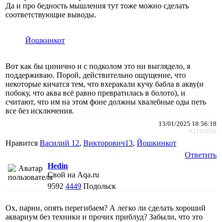
Да и про бедность мышления тут тоже можно сделать
соответствующие выводы.
Йошкинкот
Вот как бы цинично и с подколом это ни выглядело, я
поддерживаю. Порой, действительно ощущение, что
некоторые кичатся тем, что вхеракали кучу бабла в акву(и
побоку, что аква всё равно превратилась в болото), и
считают, что им на этом фоне должны хвалебные оды петь
все без исключения.
13/01/2025 18:56:18
#3191856
Нравится
Василий 12
,
Викторович13
,
Йошкинкот
Ответить
Hedin
Свой на Aqa.ru
9592
4449
Подольск
Ох, парни, опять перегибаем? А легко ли сделать хороший
аквариум без техники и прочих приблуд? Забыли, что это