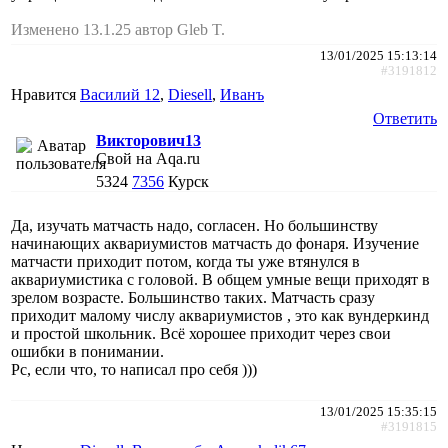
Изменено 13.1.25 автор Gleb T.
13/01/2025 15:13:14
#3191812
Нравится
Василий 12
,
Diesell
,
Иванъ
Ответить
Викторович13
Свой на Aqa.ru
5324
7356
Курск
Да, изучать матчасть надо, согласен. Но большинству
начинающих аквариумистов матчасть до фонаря. Изучение
матчасти приходит потом, когда ты уже втянулся в
аквариумистика с головой. В общем умные вещи приходят в
зрелом возрасте. Большинство таких. Матчасть сразу
приходит малому числу аквариумистов , это как вундеркинд
и простой школьник. Всё хорошее приходит через свои
ошибки в понимании.
Рс, если что, то написал про себя )))
13/01/2025 15:35:15
#3191815