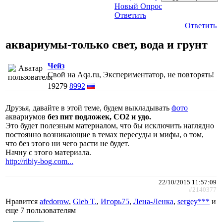
Новый Опрос
Ответить
Ответить
аквариумы-только свет, вода и грунт
Чейз
Свой на Aqa.ru, Экспериментатор, не повторять!
19279
8992
Друзья, давайте в этой теме, будем выкладывать
фото
аквариумов
без пит подложек, СО2 и удо.
Это будет полезным материалом, что бы исключить наглядно
постоянно возникающие в темах пересуды и мифы, о том,
что без этого ни чего расти не будет.
Начну с этого материала.
http://ribiy-bog.com...
22/10/2015 11:57:09
#2140377
Нравится
afedorow
,
Gleb T.
,
Игорь75
,
Лена-Ленка
,
sergey***
и
еще
7 пользователям