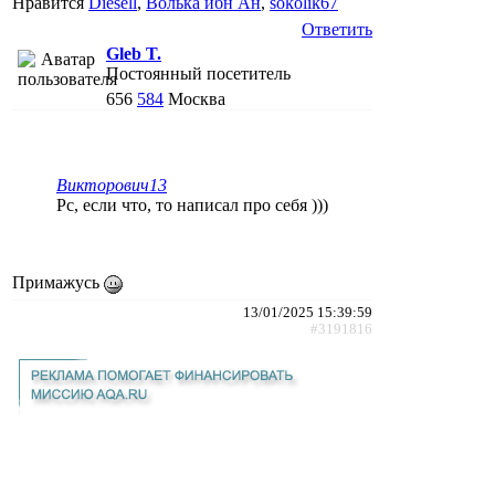
Нравится
Diesell
,
Волька ибн Ан
,
sokolik67
Ответить
Gleb T.
Постоянный посетитель
656
584
Москва
Викторович13
Рс, если что, то написал про себя )))
Примажусь
13/01/2025 15:39:59
#3191816