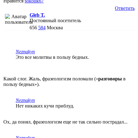
Нравится
sokolik67
Ответить
Gleb T.
Постоянный посетитель
656
584
Москва
Neznakyn
Это все молитвы в пользу бедных.
Какой слог. Жаль, фразеологизм поломали («
разговоры
в
пользу бедных»).
Neznakyn
Нет никаких кучи приблуд.
Ох, да понял, фразеологизм еще не так сильно пострадал...
Neznakyn