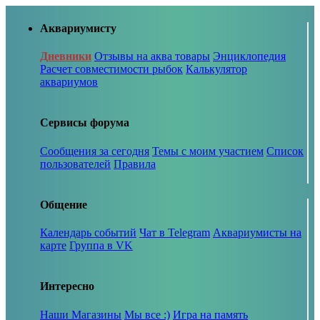
Аквариумисту
Дневники
Отзывы на аква товары
Энциклопедия
Расчет совместимости рыбок
Калькулятор
аквариумов
Сервисы форума
Сообщения за сегодня
Темы с моим участием
Список
пользователей
Правила
Общение
Календарь событий
Чат в Telegram
Аквариумисты на
карте
Группа в VK
Интересно
Наши Магазины
Мы все :)
Игра на память