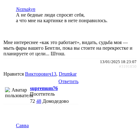
Neznakyn
А не бедные люди спросят себя,
а что мне на картинке в нете понравилось.
Мне интереснее «как это работает», видать, судьба моя —
мыть фары вашего Бентли, пока вы стоите на перекрестке и
планируете от цели... Штош.
13/01/2025 18:23:07
#3191850
Нравится
Викторович13
,
Drumkar
Ответить
supremum76
Посетитель
72
48
Домодедово
Савва