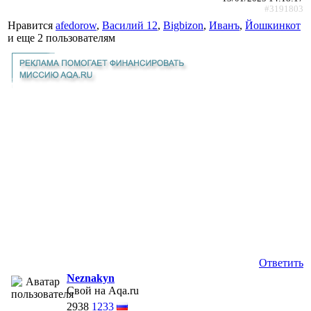
#3191803
Нравится
afedorow
,
Василий 12
,
Bigbizon
,
Иванъ
,
Йошкинкот
и еще
2 пользователям
Ответить
Neznakyn
Свой на Aqa.ru
2938
1233