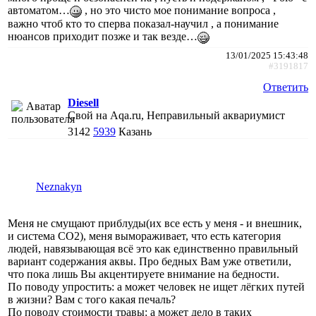
автоматом…
, но это чисто мое понимание вопроса ,
важно чтоб кто то сперва показал-научил , а понимание
нюансов приходит позже и так везде…
13/01/2025 15:43:48
#3191817
Ответить
Diesell
Свой на Aqa.ru, Неправильный аквариумист
3142
5939
Казань
Neznakyn
Меня не смущают приблуды(их все есть у меня - и внешник,
и система СО2), меня вымораживает, что есть категория
людей, навязывающая всё это как единственно правильный
вариант содержания аквы. Про бедных Вам уже ответили,
что пока лишь Вы акцентируете внимание на бедности.
По поводу упростить: а может человек не ищет лёгких путей
в жизни? Вам с того какая печаль?
По поводу стоимости травы: а может дело в таких