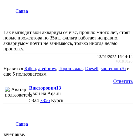
Савва
Так выглядит мой аквариум сейчас, прошло много лет, стоят
новые прожектора по 35вт., фильтр работает исправно,
аквариумом почти не занимаюсь, только иногда делаю
прополку.
13/01/2025 16:14:14
#3191826
Нравится
Ritlen
,
afedorow
,
Торопыжка
,
Diesell
,
supremum76
и
еще
5 пользователям
Ответить
Викторович13
Свой на Aqa.ru
5324
7356
Курск
Савва
зачëт акве.