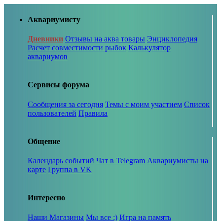
Аквариумисту
Дневники
Отзывы на аква товары
Энциклопедия
Расчет совместимости рыбок
Калькулятор
аквариумов
Сервисы форума
Сообщения за сегодня
Темы с моим участием
Список
пользователей
Правила
Общение
Календарь событий
Чат в Telegram
Аквариумисты на
карте
Группа в VK
Интересно
Наши Магазины
Мы все :)
Игра на память