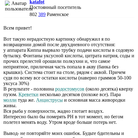
katafot
Постоянный посетитель
802
389
Раменское
Всем привет!
Вот такую нерадостную картинку обнаружил я по
возвращении домой после двухдневного отсутствия:
у аппарата Киппа вырвало трубку подачи кислоты в содовую
бутылку. Фонтаны уксусной кислоты, цитрата натрия, соды и
прочих прелестей орошили полкухни и, что самое
неприятное, приличная часть попала в акву (банка без
крышки). Система стоит на столе, рядом с аквой. Причем
судя по всему все остатки кислоты (наверно граммов 50-100
уксуса 30%)
В результате - половина
родостомусов
(около десятка) кверху
пузом.
Креветки
несколько десятков (похоже все). Пара
молли
туда же.
Анциструсы
и основная масса живородки
живы.
Вся рыба у поверхности, жадно глотает воздух.
Интересно было бы померять PH в тот момент, но бегом
полетел менять воду. Утром вроде больше потерь нет.
Вывод- не повторяйте моих ошибок. Будьте бдительны и