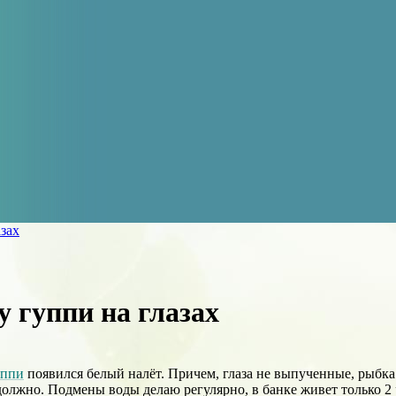
азах
у гуппи на глазах
уппи
появился белый налёт. Причем, глаза не выпученные, рыбка 
е должно. Подмены воды делаю регулярно, в банке живет только 