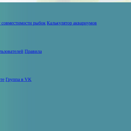
т совместимости рыбок
Калькулятор аквариумов
льзователей
Правила
те
Группа в VK