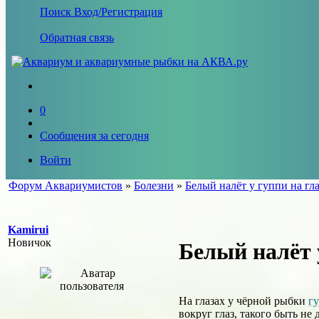
Поиск
Вход/Регистрация
Обратная связь
0
Сообщения за сегодня
Войти
Форум Аквариумистов
»
Болезни
»
Белый налёт у гуппи на гл
Kamirui
Новичок
Белый налёт 
На глазах у чёрной рыбки
г
вокруг глаз, такого быть н