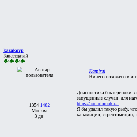
kazakovp
Завсегдатай
Kamirui
Ничего похожего в ин
Диагностика бактериалки за
запущенные случаи, для наг
https://aquariumok.r...
1354
1482
Я бы удалил такую рыбу, чт
Москва
канамицин, стрептомицин, н
3 дн.