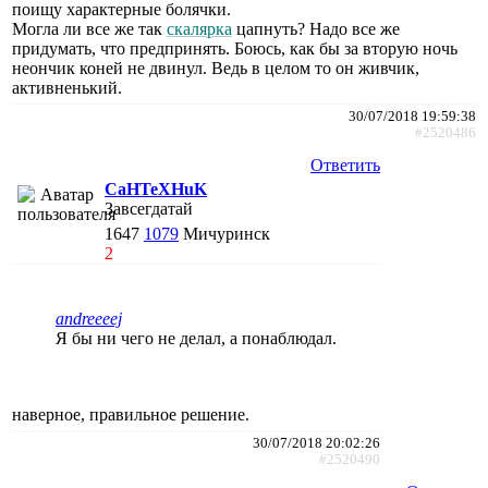
поищу характерные болячки.
Могла ли все же так
скалярка
цапнуть? Надо все же
придумать, что предпринять. Боюсь, как бы за вторую ночь
неончик коней не двинул. Ведь в целом то он живчик,
активненький.
30/07/2018 19:59:38
#2520486
Ответить
CaHTeXHuK
Завсегдатай
1647
1079
Мичуринск
2
andreeeej
Я бы ни чего не делал, а понаблюдал.
наверное, правильное решение.
30/07/2018 20:02:26
#2520490