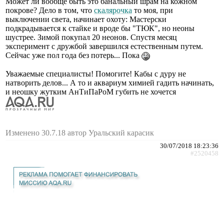
Может ли вообще быть это банальный шрам на кожном
покрове? Дело в том, что
скалярочка
то моя, при
выключении света, начинает охоту: Мастерски
подкрадывается к стайке и вроде бы "ТЮК", но неоны
шустрее. Зимой покупал 20 неонов. Спустя месяц
эксперимент с дружбой завершился естественным путем.
Сейчас уже пол года без потерь... Пока
Уважаемые специалисты! Помогите! Кабы с дуру не
натворить делов... А то и аквариум химией гадить начинать,
и неошку жутким АнТиПаРоМ губить не хочется
Изменено 30.7.18 автор Уральский карасик
30/07/2018 18:23:36
#2520458