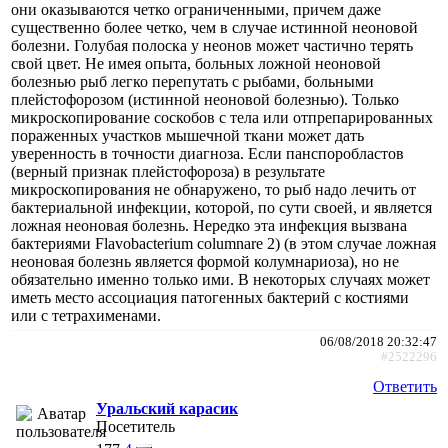
они оказываются четко ограниченными, причем даже
существенно более четко, чем в случае истинной неоновой
болезни. Голубая полоска у неонов может частично терять
свой цвет. Не имея опыта, больных ложной неоновой
болезнью рыб легко перепутать с рыбами, больными
плейстофорозом (истинной неоновой болезнью). Только
микроскопирование соскобов с тела или отпрепарированных
пораженных участков мышечной ткани может дать
уверенность в точности диагноза. Если панспоробластов
(верный признак плейстофороза) в результате
микроскопирования не обнаружено, то рыб надо лечить от
бактериальной инфекции, которой, по сути своей, и является
ложная неоновая болезнь. Нередко эта инфекция вызвана
бактериями Flavobacterium columnare 2) (в этом случае ложная
неоновая болезнь является формой колумнариоза), но не
обязательно именно только ими. В некоторых случаях может
иметь место ассоциация патогенных бактерий с костиями
или с тетрахименами.
06/08/2018 20:32:47
#2522296
Ответить
Уральский карасик
Посетитель