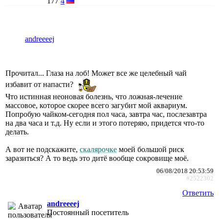
177
4
andreeeej
Прочитал... Глаза на лоб! Может все же целебный чай
избавит от напасти?
Что истинная неоновая болезнь, что ложная-лечение
массовое, которое скорее всего загубит мой аквариум.
Попробую чайком-сегодня пол часа, завтра час, послезавтра
на два часа и т.д. Ну если и этого потеряю, придется что-то
делать.
А вот не подскажите,
скалярочке
моей большой риск
заразиться? А то ведь это дитё вообще сокровище моё.
06/08/2018 20:53:59
#2522302
Ответить
andreeeej
Постоянный посетитель