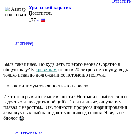
Ответить
Уральский карасик
Посетитель
177
4
andreeeej
Была такая идея. Но куда деть то этого неона? Обратно в
общую акву? К
креветкам
точно в 20 литров не запущу, ведь
только недавно долгожданное потомство получил.
Но как минимум это явно что-то наросло.
И что теперь в итоге мне вынести? Не травить рыбку синей
гадостью и посадить в общий? Так или иначе, он уже там
плавал с наростом... Ох, тонкости процесса инфицирования
аквариумных рыбок не дают мне никогда покоя. Я ведь не
биолог
CaHTeXHuK