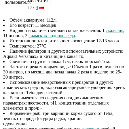
Посетитель
177
4
Объём аквариума: 112л.
Его возраст: 11 месяцев
Видовой и количественный состав населения: 1
скалярия
,
11 неонов, 2
сиамских водорослееда
.
Интенсивность и длительность освещения: 12-13 часов
Температура: 27°С
Наличие фильтров и других вспомогательных устройств:
AquaEl Versamax2 и китайщина какая-то.
Сведения о грунте: галька 1см; песок морской 1см.
Частота и режим подмен воды: Обычно 1 раз в неделю по
30 литров, но месяца два назад начал 2 раза в неделю по 25-
30 литров.
Использование лекарственных препаратов и других
химических средств, включая аквариумные удобрения: хрень
какая-то от Tetra для растений.
Если имеются, то сведения о гидрохимических
параметрах: жесткости, рН, концентрации отдельных
элементов и проч: -
Кормление рыб: три вариации корма сухого от Tetra,
зелень с огорода (огурцы редко, крапива
одуванчики
горох), а так же в качестве добавки для
скалярки
особый