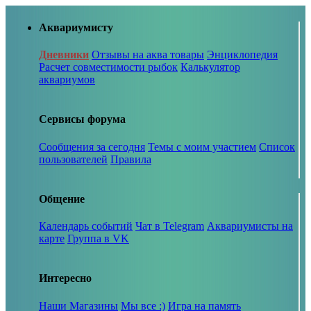
Аквариумисту
Дневники
Отзывы на аква товары
Энциклопедия
Расчет совместимости рыбок
Калькулятор
аквариумов
Сервисы форума
Сообщения за сегодня
Темы с моим участием
Список
пользователей
Правила
Общение
Календарь событий
Чат в Telegram
Аквариумисты на
карте
Группа в VK
Интересно
Наши Магазины
Мы все :)
Игра на память