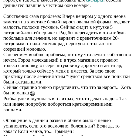
деликатес-павшие в честном бою комары.
Собственно сама проблема: Вчера вечером у одного неона
заметил на хвостике белый нарост овальной формы, худоват
малость, полоски тусклые. Сейчас сидит в кутузке 5
литровой-контейнер икеа. Рад бы пересадить в что-нибудь
побольше для лечения, но вариант с креветочникам 20-
литровым отпал-неончик рад перекусить только что
созревшей молодью.
С лечением вообще проблема, потому что лечить собственно
нечем. Город малеханький и в трех магазинах продают
только синюшку, от серы штуковину дорогую и антипар,
который только сейчас у меня и имеется. За всю свою
практику после лечения этим "чудо" средством все попытки
были фатальными.
Сейчас страшно только представить, что это за нарост... Хоть
бы не манка
Рыбка уже измучилась в 5 литрах, что-то делать надо... Так
или иначе попробую побороться кратковременными
ваннами.
Обращение в данный раздел в общем было с целью
установить, если это возможно, болезнь ли? Если да, то
какая? Если манка, то... Трындец!