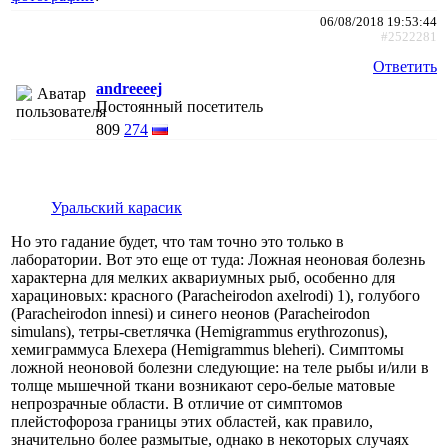
06/08/2018 19:53:44
#2522281
Ответить
andreeeej
Постоянный посетитель
809
274
Уральский карасик
Но это гадание будет, что там точно это только в
лаборатории. Вот это еще от туда: Ложная неоновая болезнь
характерна для мелких аквариумных рыб, особенно для
харациновых: красного (Paracheirodon axelrodi) 1), голубого
(Paracheirodon innesi) и синего неонов (Paracheirodon
simulans), тетры-светлячка (Hemigrammus erythrozonus),
хемиграммуса Блехера (Hemigrammus bleheri). Симптомы
ложной неоновой болезни следующие: на теле рыбы и/или в
толще мышечной ткани возникают серо-белые матовые
непрозрачные области. В отличие от симптомов
плейстофороза границы этих областей, как правило,
значительно более размытые, однако в некоторых случаях