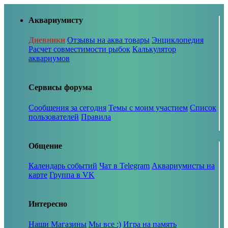
Аквариумисту
Дневники
Отзывы на аква товары
Энциклопедия
Расчет совместимости рыбок
Калькулятор
аквариумов
Сервисы форума
Сообщения за сегодня
Темы с моим участием
Список
пользователей
Правила
Общение
Календарь событий
Чат в Telegram
Аквариумисты на
карте
Группа в VK
Интересно
Наши Магазины
Мы все :)
Игра на память