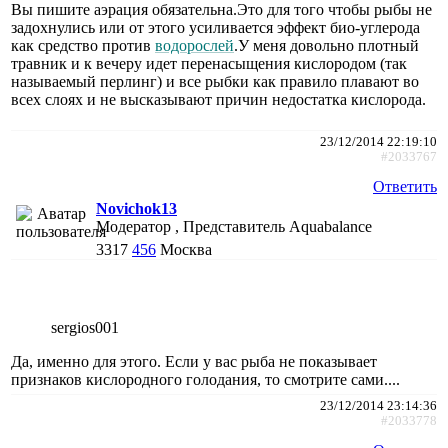
Вы пишите аэрация обязательна.Это для того чтобы рыбы не
задохнулись или от этого усиливается эффект био-углерода
как средство против
водорослей
.У меня довольно плотный
травник и к вечеру идет перенасыщения кислородом (так
называемый перлинг) и все рыбки как правило плавают во
всех слоях и не высказывают причин недостатка кислорода.
23/12/2014 22:19:10
#2033767
Ответить
Novichok13
Модератор , Представитель Aquabalance
3317
456
Москва
sergios001
Да, именно для этого. Если у вас рыба не показывает
признаков кислородного голодания, то смотрите сами....
23/12/2014 23:14:36
#2033778