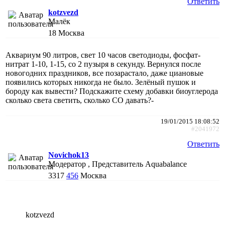
Ответить
kotzvezd
Малёк
18
Москва
Аквариум 90 литров, свет 10 часов светодиоды, фосфат-
нитрат 1-10, 1-15, со 2 пузыря в секунду. Вернулся после
новогодних праздников, все позарастало, даже циановые
появились которых никогда не было. Зелёный пушок и
бороду как вывести? Подскажите схему добавки биоуглерода
сколько света светить, сколько СО давать?-
19/01/2015 18:08:52
#2041972
Ответить
Novichok13
Модератор , Представитель Aquabalance
3317
456
Москва
kotzvezd