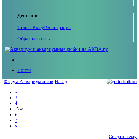
Действия
Поиск
Вход/Регистрация
Обратная связь
Войти
Форум Аквариумистов
Назад
«
3
4
6
7
»
Создать тему