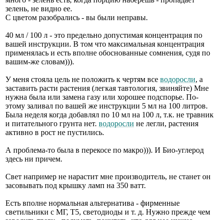
зелень, не видно ее.
С цветом разобрались - вы были неправы.
40 мл / 100 л - это предельно допустимая концентрация по
вашей инструкции. В том что максимальная концентрация
применялась и есть вполне обоснованные сомнения, судя по
вашим-же словам))).
У меня стояла цель не положить к чертям все
водоросли
, а
заставить расти растения (легкая тавтология, звиняйте) Мне
нужна была или замена газу или хорошее подспорье. По-
этому заливал по вашей же инструкции 5 мл на 100 литров.
Была неделя когда добавлял по 10 мл на 100 л, т.к. не травник
и питательного грунта нет.
водоросли
не легли, растения
активно в рост не пустились.
А проблема-то была в перекосе по макро))). И Био-углерод
здесь ни причем.
Свет например не нарастит мне производитель, не станет он
засовывать под крышку ламп на 350 ватт.
Есть вполне нормальная альтернатива - фирменные
светильники с МГ, Т5, светодиоды и т. д. Нужно прежде чем