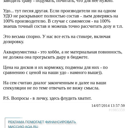
заводить траву - подумать, почитать, что для нее нужно.
Удо... тут песня другая. Если производители ни на одном
УДО не раскрывают полностью состав - льем доверяясь на
100% производителю. В случае с самомесом - на 100%
знаешь точный состав и можешь точно рассчитать дозу и т.п.
Это весьма спорно. У нас все есть на стикере, включая
дозировку.
Аквариумистика - это хобби, а не материальная повинность,
не должна она прогрызать дыру в бюджете.
Цена на дисков и их кормежку, подмены для них - по
сравнению с ценой на наши удо - намного выше)).
На сем считаю диалог законченным и далее на ваши
спекуляции не по теме отвечать не вижу смысла.
P.S. Вопросы - в личку, здесь флудить хватит.
14/07/2014 13:57:59
#1985359