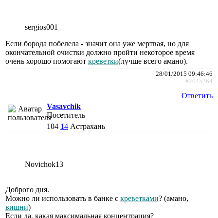
sergios001
Если борода побелела - значит она уже мертвая, но для
окончательной очистки должно пройти некоторое время
очень хорошо помогают
креветки
(лучше всего амано).
28/01/2015 09:46:46
#2045264
Ответить
Vasavchik
Посетитель
104
14
Астрахань
Novichok13
Доброго дня.
Можно ли использовать в банке с
креветками
? (амано,
вишни
)
Если да, какая максимальная концентрация?