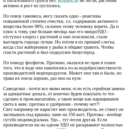
и питательного грунта нет.
водоросли
не легли, растения
активно в рост не пустились.
По повоу самомеса, могу сказать одно - реактивы
повышенной степени очистки, т.е. содержание активного
вещества более 98%, склонен этому человеку верить. Да и
плюс к тому, уже больше месяца лью его микроУДО -
отступил хлороз с растений и они позеленели, стали
выглядеть гораздо лучше. Но потом я их пришиб слегка,
когда стал жаберников у рыбы в общаке травить. Чтобы
спасти растений и был подкуплен биоуглерод.
По поводу фосфатов. Признаю, оказался не прав в плане
того, что в воде они накопились из-за недобросовествности
производителей морепродуктов. Может они там и были, но
трава их поела хорошо, раз они на нуле.
Самоделки - почти все мимо меня, если есть серийная замена
за адекватные деньги, от конечно будем покупать то что
сделано в пром.масштабах, а такие вещи как наращивание
света в акве, протока и удобрения - почему нет?!
Свет например не нарастит мне производитель, не станет он
засовывать под крышку ламп на 350 ватт. Протока - вообще
сугубо индивидуальна. Удо... тут песня другая. Если
производители ни на одном УДО не раскрывают полностью