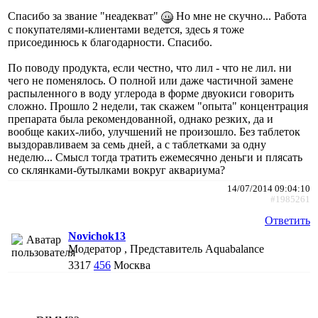
Спасибо за звание "неадекват"
Но мне не скучно... Работа
с покупателями-клиентами ведется, здесь я тоже
присоединюсь к благодарности. Спасибо.
По поводу продукта, если честно, что лил - что не лил. ни
чего не поменялось. О полной или даже частичной замене
распыленного в воду углерода в форме двуокиси говорить
сложно. Прошло 2 недели, так скажем "опыта" концентрация
препарата была рекомендованной, однако резких, да и
вообще каких-либо, улучшений не произошло. Без таблеток
выздоравливаем за семь дней, а с таблетками за одну
неделю... Смысл тогда тратить ежемесячно деньги и плясать
со склянками-бутылками вокруг аквариума?
14/07/2014 09:04:10
#1985261
Ответить
Novichok13
Модератор , Представитель Aquabalance
3317
456
Москва