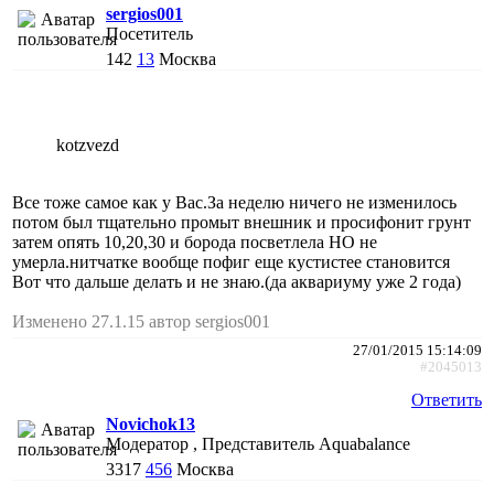
sergios001
Посетитель
142
13
Москва
kotzvezd
Все тоже самое как у Вас.За неделю ничего не изменилось
потом был тщательно промыт внешник и просифонит грунт
затем опять 10,20,30 и борода посветлела НО не
умерла.нитчатке вообще пофиг еще кустистее становится
Вот что дальше делать и не знаю.(да аквариуму уже 2 года)
Изменено 27.1.15 автор sergios001
27/01/2015 15:14:09
#2045013
Ответить
Novichok13
Модератор , Представитель Aquabalance
3317
456
Москва