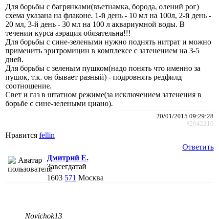
Для борьбы с багрянками(въетнамка, борода, олений рог)
схема указана на флаконе. 1-й день - 10 мл на 100л, 2-й день -
20 мл, 3-й день - 30 мл на 100 л аквариумной воды. В
течении курса аэрация обязательна!!!
Для борьбы с сине-зелеными нужно поднять нитрат и можно
применить эритромицин в комплексе с затенением на 3-5
дней.
Для борьбы с зеленым пушком(надо понять что именно за
пушок, т.к. он бывает разный) - подровнять редфилд
соотношение.
Свет и газ в штатном режиме(за исключением затенения в
борьбе с сине-зелеными циано).
20/01/2015 09:29:28
#2042216
Нравится
fellin
Ответить
Дмитрий Е.
Завсегдатай
1603
571
Москва
Novichok13