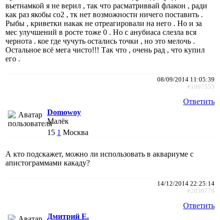
вьетнамкой я не верил , так что расматриввай флакон , ради
как раз якобы со2 , тк нет возможности ничего поставить .
Рыбы , криветки накак не отреагировали на него . Но и за
мес улучшений в росте тоже 0 . Но с анубиаса слезла вся
чернота . кое где чучуть остались точки , но это мелочь .
Остальное всё мега чисто!!! Так что , очень рад , что купил
его .
08/09/2014 11:05:39
#1997553
Ответить
Domowoy
Малёк
15
1
Москва
А кто подскажет, можно ли использовать в аквариуме с
апистограммами какаду?
14/12/2014 22:25:14
#2030779
Ответить
Дмитрий Е.