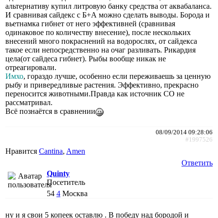
альтернативу купил литровую банку средства от аквабаланса.
И сравнивая сайдекс с Б+А можно сделать выводы. Борода и
вьетнамка гибнет от него эффективней (сравнивая
одинаковое по количеству внесение), после нескольких
внесений много покраснений на водорослях, от сайдекса
такое если непосредственно на очаг разливать. Рикардия
цела(от сайдеса гибнет). Рыбы вообще никак не
отреагировали.
Имхо
, гораздо лучше, особенно если переживаешь за ценную
рыбу и привередливые растения. Эффективно, прекрасно
переносится животными.Правда как источник СО не
рассматривал.
Всё познаётся в сравнении
08/09/2014 09:28:06
#1997526
Нравится
Cantina
,
Amen
Ответить
Quinty
Посетитель
54
4
Москва
ну и я свои 5 копеек оставлю . В победу над бородой и