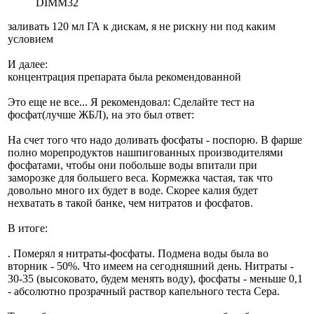
DIMM32
заливать 120 мл ГА к дискам, я не рискну ни под каким
условием
И далее:
концентрация препарата была рекомендованной
Это еще не все... Я рекомендовал: Сделайте тест на
фосфат(лучше ЖБЛ), на это был ответ:
На счет того что надо доливать фосфаты - поспорю. В фарше
полно морепродуктов нашпигованных производителями
фосфатами, чтобы они побольше воды впитали при
заморозке для большего веса. Кормежка частая, так что
довольно много их будет в воде. Скорее калия будет
нехватать в такой банке, чем нитратов и фосфатов.
В итоге:
. Померял я нитраты-фосфаты. Подмена воды была во
вторник - 50%. Что имеем на сегодняшний день. Нитраты -
30-35 (высоковато, будем менять воду), фосфаты - меньше 0,1
- абсолютно прозрачный раствор капельного теста Сера.