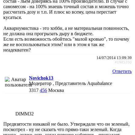
состав - льем доверяясь на 100% производителю. В случае с
самомесом - на 100% знаешь точный состав и можешь точно
рассчитать дозу и т.п. И плюс ко всему, цена перестает
кусаться.
Аквариумистика - это хобби, а не материальная повинность,
не должна она прогрызать дыру в бюджете.
Если есть возможность обойтись "малой кровью", то почему
же не воспользоваться этим? или в этом я так же
неадекватен?
14/07/2014 13:09:39
#1985350
Ответить
Novichok13
Модератор , Представитель Aquabalance
3317
456
Москва
DIMM32
Предвзятости никакой не было. Утверждали что он зеленый,
посмотрел - ну не сказать что прямо-таки зеленый. Когда
много - зелень есть, когда порцию наберешь - пропадает