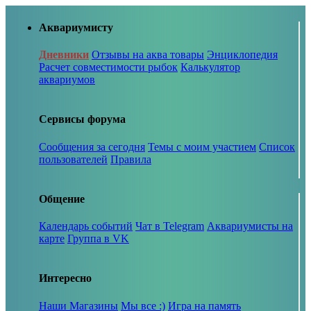
Аквариумисту
Дневники
Отзывы на аква товары
Энциклопедия
Расчет совместимости рыбок
Калькулятор
аквариумов
Сервисы форума
Сообщения за сегодня
Темы с моим участием
Список
пользователей
Правила
Общение
Календарь событий
Чат в Telegram
Аквариумисты на
карте
Группа в VK
Интересно
Наши Магазины
Мы все :)
Игра на память