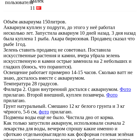
Малёк
11
Объём аквариума 150литров.
Аквариум куплен у подруги, до этого у неё работал
несколько лет. Запустила аквариум 10 дней назад. 3 дня назад
была куплена 1 рыба. Акара бирюзовая. Продавец сказал что
рыбе 1год.
Зелень ставить продавец не советовал. Поставила
искусственные растения и камни, вчера убрала зелень
искусственную и камни острые заменила на 2 небольших и
гладких (боюсь, что поранится).
Освещение работает примерно 14-15 часов. Сколько ватт не
знаю, досталось вместе с аквариумом.
Температура 28 градусов.
Фильтра 2. Один внутренний достался с аквариумом.
Фото
прилагаю. Второй внешний, куплен позавчера.
Фото
прилагаю.
Грунт натуральный. Смешано 12 кг белого грунта и 3 кг
чёрного, 5-6 см,
фото
прилагаю.
Подмены воды ещё не было. Чистила дно от корма.
Как только запустили аквариум, использовали сначала 2
лекарства для воды, вечером спрошу какие именно и
сфоткаю отдельно(выглядело как фосфорная гелевая зелёная
жидкость), потом провели тест на ph и добавили лекарство