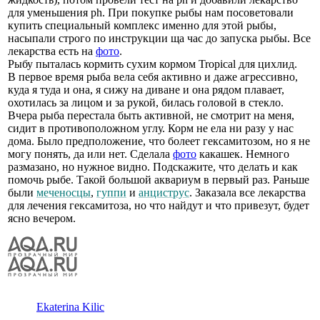
для уменьшения ph. При покупке рыбы нам посоветовали
купить специальный комплекс именно для этой рыбы,
насыпали строго по инструкции ща час до запуска рыбы. Все
лекарства есть на
фото
.
Рыбу пыталась кормить сухим кормом Tropical для цихлид.
В первое время рыба вела себя активно и даже агрессивно,
куда я туда и она, я сижу на диване и она рядом плавает,
охотилась за лицом и за рукой, билась головой в стекло.
Вчера рыба перестала быть активной, не смотрит на меня,
сидит в противоположном углу. Корм не ела ни разу у нас
дома. Было предположение, что болеет гексамитозом, но я не
могу понять, да или нет. Сделала
фото
какашек. Немного
размазано, но нужное видно. Подскажите, что делать и как
помочь рыбе. Такой большой аквариум в первый раз. Раньше
были
меченосцы
,
гуппи
и
анциструс
. Заказала все лекарства
для лечения гексамитоза, но что найдут и что привезут, будет
ясно вечером.
Ekaterina Kilic