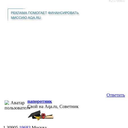
#2579961
Ответить
папоротник
Свой на Aqa.ru, Советник
1
30905
19683
Москва