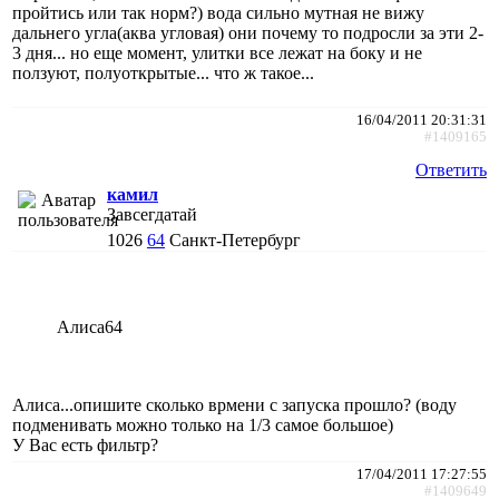
пройтись или так норм?) вода сильно мутная не вижу
дальнего угла(аква угловая) они почему то подросли за эти 2-
3 дня... но еще момент, улитки все лежат на боку и не
ползуют, полуоткрытые... что ж такое...
16/04/2011 20:31:31
#1409165
Ответить
камил
Завсегдатай
1026
64
Санкт-Петербург
Алиса64
Алиса...опишите сколько врмени с запуска прошло? (воду
подменивать можно только на 1/3 самое большое)
У Вас есть фильтр?
17/04/2011 17:27:55
#1409649