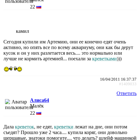
22
камил
Сегодня купили им Артемию, они ее конечно едят очень
активно, но опять все по всему аквариуму, они как бы дерут
кусок и он у них разлетается весь.... это нормально или
лучше не кормить артемией... поехали за
креветками
)))
16/04/2011 16:37:37
#1409033
Ответить
Алиса64
Малёк
22
Дала
креветок
, не едят,
креветки
лежат на дне, они потом
съедят? Прошло уже 2 часа.... купила коряг, они довольно
шершавые, знатоки помогите.... что делать? шлейф машинкой