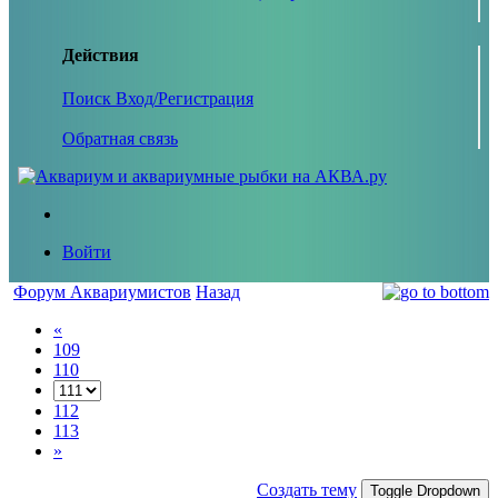
Действия
Поиск
Вход/Регистрация
Обратная связь
Войти
Форум Аквариумистов
Назад
«
109
110
112
113
»
Создать тему
Toggle Dropdown