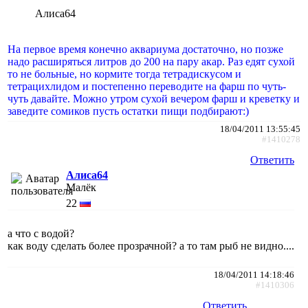
Алиса64
На первое время конечно аквариума достаточно, но позже
надо расширяться литров до 200 на пару акар. Раз едят сухой
то не больные, но кормите тогда тетрадискусом и
тетрацихлидом и постепенно переводите на фарш по чуть-
чуть давайте. Можно утром сухой вечером фарш и креветку и
заведите сомиков пусть остатки пищи подбирают:)
18/04/2011 13:55:45
#1410278
Ответить
Алиса64
Малёк
22
а что с водой?
как воду сделать более прозрачной? а то там рыб не видно....
18/04/2011 14:18:46
#1410306
Ответить