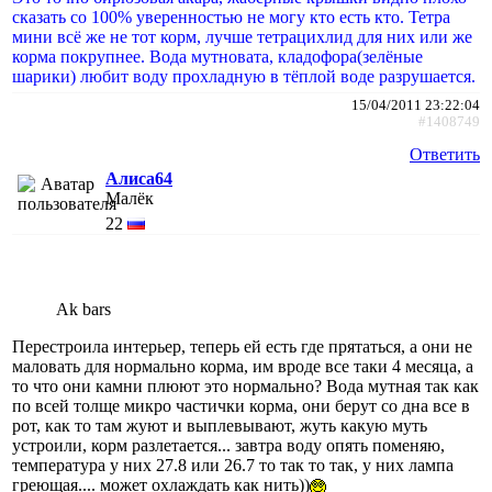
сказать со 100% уверенностью не могу кто есть кто. Тетра
мини всё же не тот корм, лучше тетрацихлид для них или же
корма покрупнее. Вода мутновата, кладофора(зелёные
шарики) любит воду прохладную в тёплой воде разрушается.
15/04/2011 23:22:04
#1408749
Ответить
Алиса64
Малёк
22
Ak bars
Перестроила интерьер, теперь ей есть где прятаться, а они не
маловать для нормально корма, им вроде все таки 4 месяца, а
то что они камни плюют это нормально? Вода мутная так как
по всей толще микро частички корма, они берут со дна все в
рот, как то там жуют и выплевывают, жуть какую муть
устроили, корм разлетается... завтра воду опять поменяю,
температура у них 27.8 или 26.7 то так то так, у них лампа
греющая.... может охлаждать как нить))