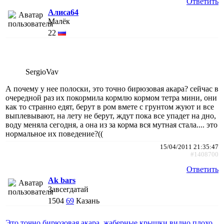
Ответить
Алиса64
Малёк
22
SergioVav
А почему у нее полоски, это точно бирюзовая акара? сейчас в
очередной раз их покормила кормлю кормом тетра мини, они
как то странно едят, берут в ром вмете с грунтом жуют и все
выплевывают, на лету не берут, ждут пока все упадет на дно,
воду меняла сегодня, а она из за корма вся мутная стала.... это
нормальное их поведение?((
15/04/2011 21:35:47
#1408700
Ответить
Ak bars
Завсегдатай
1504
69
Казань
Это точно бирюзовая акара, жаберные крышки видно плохо