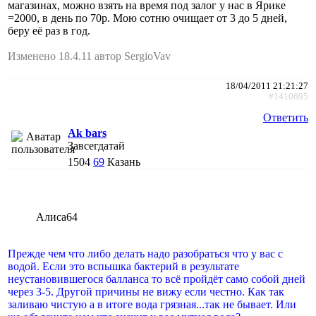
магазинах, можно взять на время под залог у нас в Ярике
=2000, в день по 70р. Мою сотню очищает от 3 до 5 дней,
беру её раз в год.
Изменено 18.4.11 автор SergioVav
18/04/2011 21:21:27
#1410695
Ответить
Ak bars
Завсегдатай
1504
69
Казань
Алиса64
Прежде чем что либо делать надо разобраться что у вас с
водой. Если это вспышка бактерий в результате
неустановившегося балланса то всё пройдёт само собой дней
через 3-5. Другой причины не вижу если честно. Как так
заливаю чистую а в итоге вода грязная...так не бывает. Или