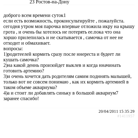
23
Ростов-на-Дону
доброго всем времени суток1
если есть возможность, проконсультируйте , пожалуйста.
сегодня утром моя парочка впервые отложила икру на крышу
грота , и очень бы хотелось не потерять ее.пока что она
хоршо прилепилась и не скатывается , самочка от нее не
отходит и обмахивает.
вопросы:
1)родитеелей кормить сразу после ннереста и будеет ли
кушать самочка?
2)на какой деннь произойдет выклев и когда нначинать
готовить артемию?
3)и очень хочется дать родителям самим подннять малышей,
только вот не совсем понимаю , как их кормить артемией в
таком объеме аквариума?
4)а и стоит ли добавлять синьку в большой аквариум7
заранее спасибо!
20/04/2011 15:35:29
#1411957