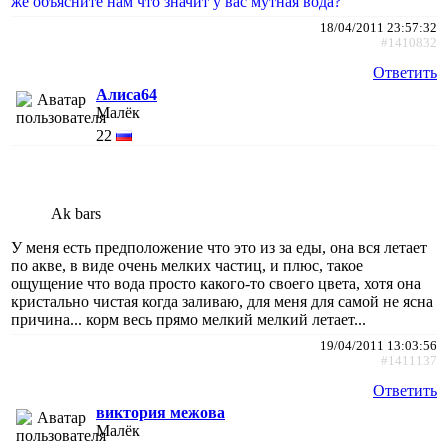
же объясните нам что значит у вас мутная вода?
18/04/2011 23:57:32
#1410832
Ответить
Алиса64
Малёк
22
Ak bars
У меня есть предположение что это из за еды, она вся летает
по акве, в виде очень мелких частиц, и плюс, такое
ощущение что вода просто какого-то своего цвета, хотя она
кристально чистая когда заливаю, для меня для самой не ясна
причина... корм весь прямо мелкий мелкий летает...
19/04/2011 13:03:56
#1411137
Ответить
виктория межова
Малёк