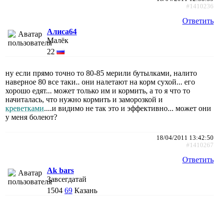
#1410236
Ответить
Алиса64
Малёк
22
ну если прямо точно то 80-85 мерили бутылками, налито
наверное 80 все таки.. они налетают на корм сухой... его
хорошо едят... может только им и кормить, а то я что то
начиталась, что нужно кормить и заморозкой и
креветками
....и видимо не так это и эффективно... может они
у меня болеют?
18/04/2011 13:42:50
#1410267
Ответить
Ak bars
Завсегдатай
1504
69
Казань