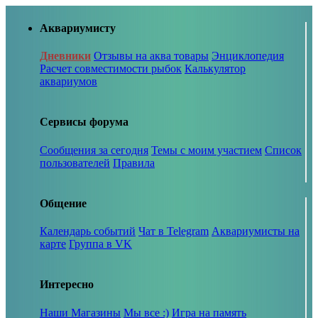
Аквариумисту
Дневники
Отзывы на аква товары
Энциклопедия
Расчет совместимости рыбок
Калькулятор
аквариумов
Сервисы форума
Сообщения за сегодня
Темы с моим участием
Список
пользователей
Правила
Общение
Календарь событий
Чат в Telegram
Аквариумисты на
карте
Группа в VK
Интересно
Наши Магазины
Мы все :)
Игра на память