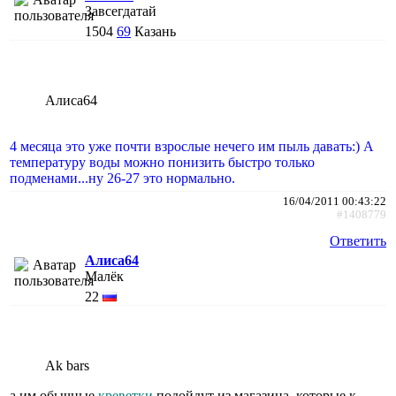
Завсегдатай
1504
69
Казань
Алиса64
4 месяца это уже почти взрослые нечего им пыль давать:) А
температуру воды можно понизить быстро только
подменами...ну 26-27 это нормально.
16/04/2011 00:43:22
#1408779
Ответить
Алиса64
Малёк
22
Ak bars
а им обычные
креветки
подойдут из магазина, которые к