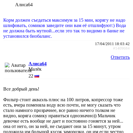
Алиса64
Корм должен съедаться максимум за 15 мин, корягу не надо
шлифовать, сомиков заведите они вам её отшлифуют:) Вода
не должна быть мутной...если это так то видимо в банке не
установился биобаланс.
17/04/2011 18:03:42
#1409684
Ответить
Алиса64
Малёк
22
Все добрый день!
Фильтр стоит акваэль плюс на 100 литров, копрессор тоже
есть, вчера поменяла воду всю почти, не могу сказать что
стало намного прозрачнее, все равно ничего толком не
видно, коряга сомику нравиться однозначно)) Мальчик
девочке есть вообще не дает и постоянно гоняется за ней...
она от него, он за ней, не съедают они за 15 минут, утром
положила им большой кусок заморозки, он им если честно