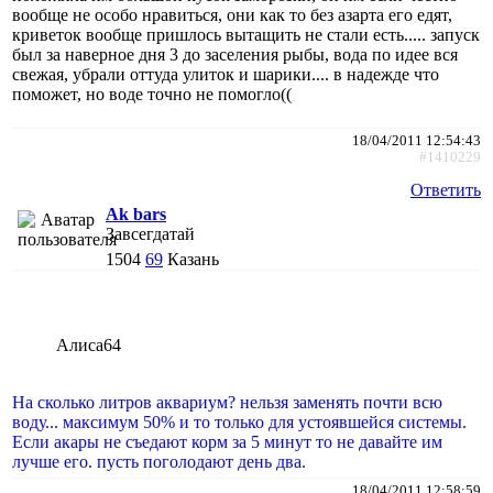
вообще не особо нравиться, они как то без азарта его едят,
криветок вообще пришлось вытащить не стали есть..... запуск
был за наверное дня 3 до заселения рыбы, вода по идее вся
свежая, убрали оттуда улиток и шарики.... в надежде что
поможет, но воде точно не помогло((
18/04/2011 12:54:43
#1410229
Ответить
Ak bars
Завсегдатай
1504
69
Казань
Алиса64
На сколько литров аквариум? нельзя заменять почти всю
воду... максимум 50% и то только для устоявшейся системы.
Если акары не съедают корм за 5 минут то не давайте им
лучше его. пусть поголодают день два.
18/04/2011 12:58:59