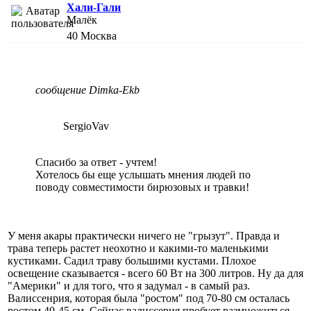
Хали-Гали
Малёк
40
Москва
сообщение Dimka-Ekb
SergioVav
Спасибо за ответ - учтем!
Хотелось бы еще услышать мнения людей по
поводу совместимости бирюзовых и травки!
У меня акары практически ничего не "грызут". Правда и
трава теперь растет неохотно и какими-то маленькими
кустиками. Садил траву большими кустами. Плохое
освещение сказывается - всего 60 Вт на 300 литров. Ну да для
"Америки" и для того, что я задумал - в самый раз.
Валиссенрия, которая была "ростом" под 70-80 см осталась
ростом 40-45 см. Сейчас валиссерия пробует размножиться,