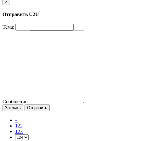
×
Отправить U2U
Тема:
Сообщение:
Закрыть
Отправить
«
122
123