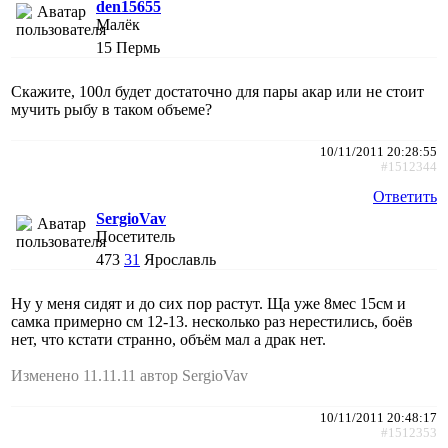
den15655
Малёк
15
Пермь
Скажите, 100л будет достаточно для пары акар или не стоит
мучить рыбу в таком объеме?
10/11/2011 20:28:55
#1512344
Ответить
SergioVav
Посетитель
473
31
Ярославль
Ну у меня сидят и до сих пор растут. Ща уже 8мес 15см и
самка примерно см 12-13. несколько раз нерестились, боёв
нет, что кстати странно, объём мал а драк нет.
Изменено 11.11.11 автор SergioVav
10/11/2011 20:48:17
#1512353