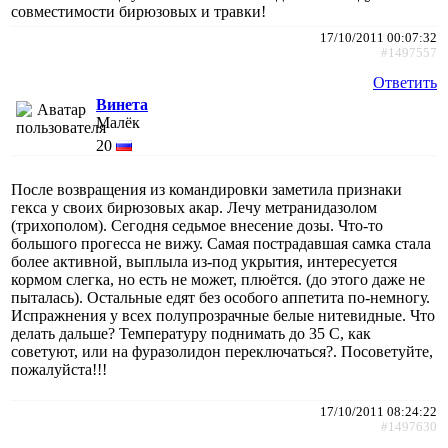
совместимости бирюзовых и травки!
17/10/2011 00:07:32
#1497557
Ответить
Винета
Малёк
20
После возвращения из командировки заметила признаки
гекса у своих бирюзовых акар. Лечу метранидазолом
(трихополом). Сегодня седьмое внесение дозы. Что-то
большого прогесса не вижу. Самая пострадавшая самка стала
более активной, выплыла из-под укрытия, интересуется
кормом слегка, но есть не может, плюётся. (до этого даже не
пыталась). Остальные едят без особого аппетита по-немногу.
Испражнения у всех полупрозрачные белые нитевидные. Что
делать дальше? Температуру поднимать до 35 С, как
советуют, или на фуразолидон переключаться?. Посоветуйте,
пожалуйста!!!
17/10/2011 08:24:22
#1497630