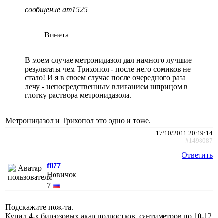
сообщение am1525
Винета
В моем случае метронидазол дал намного лучшие
результаты чем Трихопол - после него сомиков не
стало! И я в своем случае после очередного раза
лечу - непосредственным вливанием шприцом в
глотку раствора метронидазола.
Метронидазол и Трихопол это одно и тоже.
17/10/2011 20:19:14
#1498087
Ответить
fil77
Новичок
7
Подскажите пож-та.
Купил 4-х бирюзовых акар подростков, сантиметров по 10-12