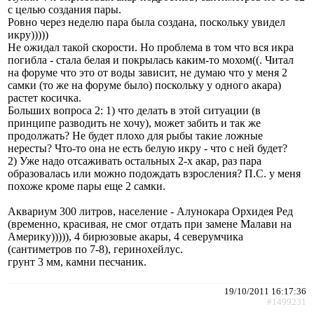
с целью создания пары.
Ровно через неделю пара была создана, поскольку увидел
икру)))))
Не ожидал такой скорости. Но проблема в том что вся икра
погибла - стала белая и покрылась каким-то мохом((. Читал
на форуме что это от воды зависит, не думаю что у меня 2
самки (то же на форуме было) поскольку у одного акара)
растет косичка.
Больших вопроса 2: 1) что делать в этой ситуации (в
принципе разводить не хочу), может забить и так же
продолжать? Не будет плохо для рыбы такие ложные
нересты? Что-то она не есть белую икру - что с ней будет?
2) Уже надо отсаживать остальных 2-х акар, раз пара
образовалась или можно подождать взросления? П.С. у меня
похоже кроме пары еще 2 самки.
Аквариум 300 литров, население - Алунокара Орхидея Ред
(временно, красивая, не смог отдать при замене Малави на
Америку))))), 4 бирюзовые акары, 4 северумчика
(сантиметров по 7-8), геринохейлус.
грунт 3 мм, камни песчаник.
19/10/2011 16:17:36
#1499231