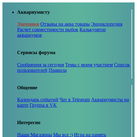
Аквариумисту
Дневники
Отзывы на аква товары
Энциклопедия
Расчет совместимости рыбок
Калькулятор
аквариумов
Сервисы форума
Сообщения за сегодня
Темы с моим участием
Список
пользователей
Правила
Общение
Календарь событий
Чат в Telegram
Аквариумисты на
карте
Группа в VK
Интересно
Наши Магазины
Мы все :)
Игра на память