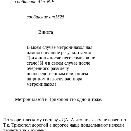
сообщение Alex N-F
сообщение am1525
Винета
В моем случае метронидазол дал
намного лучшие результаты чем
Трихопол - после него сомиков не
стало! И я в своем случае после
очередного раза лечу -
непосредственным вливанием
шприцом в глотку раствора
метронидазола.
Метронидазол и Трихопол это одно и тоже.
По теоретическому составу - ДА. А что по факту не известно.
Т.к. Трихопол дорогой а дорогое чаще подделывают нежели
таблетки за 7 рублей.