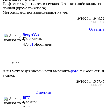
Но факт есть факт - сомов нестало, без каких либо видимых
причин (кроме трихопола).
Метронидазол все выдерживают на ура.
19/10/2011 19:49:52
#1499374
Ответить
SergioVav
Посетитель
473
31
Ярославль
fil77
А вы можете для уверенности выложить
фото
, т.к косы есть и
у самок
20/10/2011 15:57:45
#1499918
Ответить
fil77
Новичок