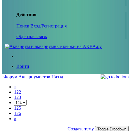
Действия
Поиск
Вход/Регистрация
Обратная связь
Войти
Форум Аквариумистов
Назад
«
122
123
125
126
»
Создать тему
Toggle Dropdown