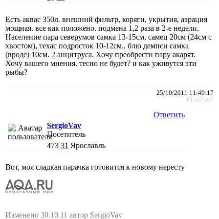
Есть аквас 350л. внешний фильтр, коряги, укрытия, аэрация
мощная. все как положено. подмена 1,2 раза в 2-е недели.
Население пара северумов самка 13-15см, самец 20см (24см с
хвостом), техас подросток 10-12см., блю демпси самка
(вроде) 10см. 2 анцитруса. Хочу преобрести пару акарят.
Хочу вашего мнения. тесно не будет? и как уживутся эти
рыбы?
25/10/2011 11:49:17
#1502507
Ответить
SergioVav
Посетитель
473
31
Ярославль
Вот, моя сладкая парачка готовится к новому нересту
Изменено 30.10.11 автор SergioVav