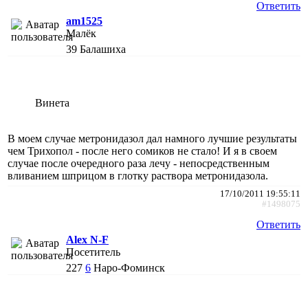
Ответить
am1525
Малёк
39
Балашиха
Винета
В моем случае метронидазол дал намного лучшие результаты
чем Трихопол - после него сомиков не стало! И я в своем
случае после очередного раза лечу - непосредственным
вливанием шприцом в глотку раствора метронидазола.
17/10/2011 19:55:11
#1498075
Ответить
Alex N-F
Посетитель
227
6
Наро-Фоминск