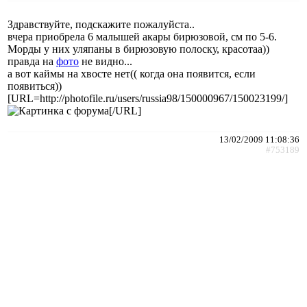
Здравствуйте, подскажите пожалуйста..
вчера приобрела 6 малышей акары бирюзовой, см по 5-6.
Морды у них уляпаны в бирюзовую полоску, красотаа))
правда на
фото
не видно...
а вот каймы на хвосте нет(( когда она появится, если
появиться))
[URL=http://photofile.ru/users/russia98/150000967/150023199/]
[/URL]
13/02/2009 11:08:36
#753189