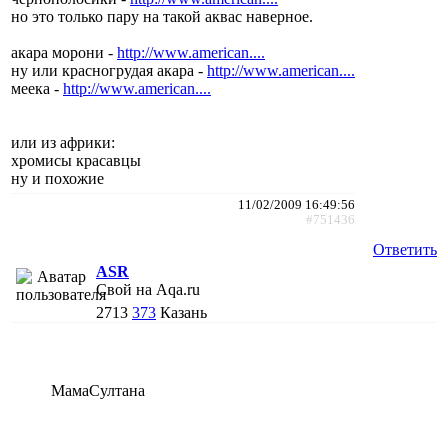
но это только пару на такой аквас наверное.
акара морони -
http://www.american....
ну или красногрудая акара -
http://www.american....
меека -
http://www.american....
или из африки:
хромисы красавцы
ну и похожие
11/02/2009 16:49:56
#751436
Ответить
ASR
Свой на Aqa.ru
2713
373
Казань
МамаСултана