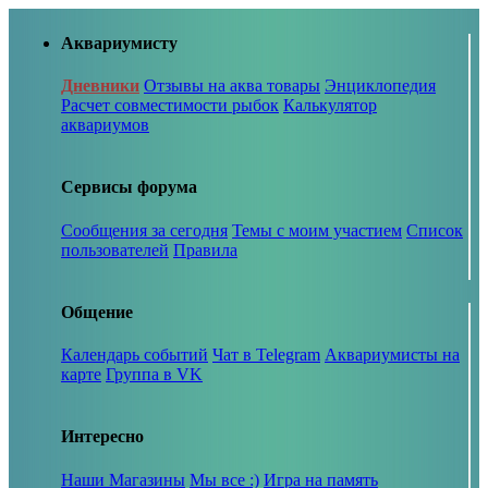
Аквариумисту
Дневники
Отзывы на аква товары
Энциклопедия
Расчет совместимости рыбок
Калькулятор
аквариумов
Сервисы форума
Сообщения за сегодня
Темы с моим участием
Список
пользователей
Правила
Общение
Календарь событий
Чат в Telegram
Аквариумисты на
карте
Группа в VK
Интересно
Наши Магазины
Мы все :)
Игра на память