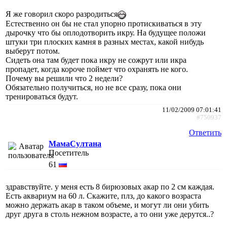
Я же говорил скоро разродиться
Естественно он бы не стал упорно протискиваться в эту
дырочку что бы оплодотворить икру. На будущее положи
штуки три плоских камня в разных местах, какой нибудь
выберут потом.
Сидеть она там будет пока икру не сожрут или икра
пропадет, когда короче поймет что охранять не кого.
Почему вы решили что 2 недели?
Обязательно получиться, но не все сразу, пока они
тренироваться будут.
11/02/2009 07:01:41
#750937
Ответить
МамаСултана
Посетитель
61
здравствуйте. у меня есть 8 бирюзовых акар по 2 см каждая.
Есть аквариум на 60 л. Скажите, плз, до какого возраста
можно держать акар в таком объеме, и могут ли они убить
друг друга в столь нежном возрасте, а то они уже дерутся..?