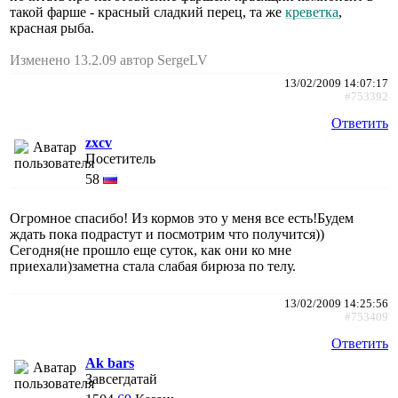
такой фарше - красный сладкий перец, та же
креветка
,
красная рыба.
Изменено 13.2.09 автор SergeLV
13/02/2009 14:07:17
#753392
Ответить
zxcv
Посетитель
58
Огромное спасибо! Из кормов это у меня все есть!Будем
ждать пока подрастут и посмотрим что получится))
Сегодня(не прошло еще суток, как они ко мне
приехали)заметна стала слабая бирюза по телу.
13/02/2009 14:25:56
#753409
Ответить
Ak bars
Завсегдатай