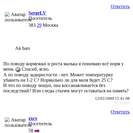
Ответить
SergeLV
Посетитель
383
29
Москва
Ak bars
По поводу кормежки и роста малька я понимаю всё норм у
меня.
Спасиб, ясно.
А по поводу задиристости - нет. Может температурку
убавить на 1-2 С? Нормально ли для маля будет 25 С?
И что по поводу чешуи, она воссанавливается без
последствий? Или следы стычек могут оставаться на память?
12/02/2009 15:41:08
#752485
Ответить
zxcv
Посетитель
58