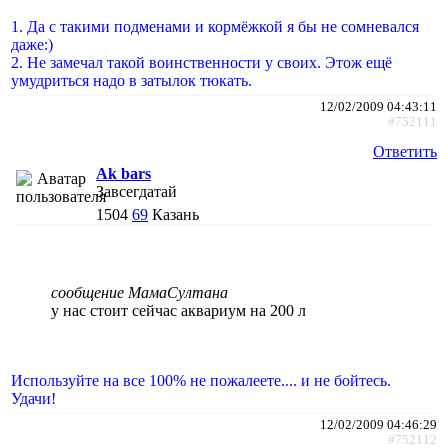
1. Да с такими подменами и кормёжкой я бы не сомневался
даже:)
2. Не замечал такой воинственности у своих. Этож ещё
умудриться надо в затылок тюкать.
12/02/2009 04:43:11
#752111
Ответить
Ak bars
Завсегдатай
1504
69
Казань
сообщение МамаСултана
у нас стоит сейчас аквариум на 200 л
Используйте на все 100% не пожалеете.... и не бойтесь.
Удачи!
12/02/2009 04:46:29
#752112