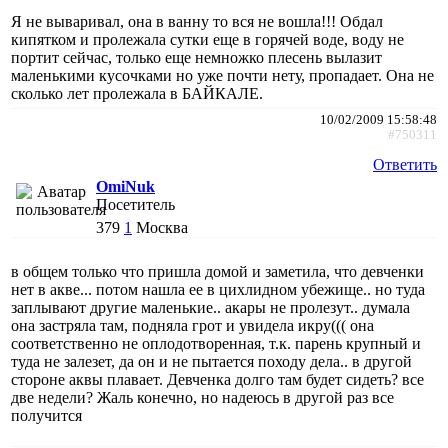
Я не вываривал, она в ванну то вся не вошла!!! Обдал
кипятком и пролежала сутки еще в горячей воде, воду не
портит сейчас, только еще немножко плесень вылазит
маленькими кусочками но уже почти нету, пропадает. Она не
сколько лет пролежала в БАЙКАЛЕ.
10/02/2009 15:58:48
#750311
Ответить
OmiNuk
Посетитель
379
1
Москва
в общем только что пришла домой и заметила, что девченки
нет в акве... потом нашла ее в цихлидном убежище.. но туда
заплывают другие маленькие.. акары не пролезут.. думала
она застряла там, подняла грот и увидела икру((( она
соответственно не оплодотворенная, т.к. парень крупный и
туда не залезет, да он и не пытается походу дела.. в другой
стороне аквы плавает. Девченка долго там будет сидеть? все
две недели? Жаль конечно, но надеюсь в другой раз все
получится