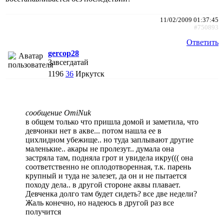
11/02/2009 01:37:45
#750893
Ответить
gercop28
Завсегдатай
1196
36
Иркутск
сообщение OmiNuk
в общем только что пришла домой и заметила, что
девчонки нет в акве... потом нашла ее в
цихлидном убежище.. но туда заплывают другие
маленькие.. акары не пролезут.. думала она
застряла там, подняла грот и увидела икру((( она
соответственно не оплодотворенная, т.к. парень
крупный и туда не залезет, да он и не пытается
походу дела.. в другой стороне аквы плавает.
Девченка долго там будет сидеть? все две недели?
Жаль конечно, но надеюсь в другой раз все
получится