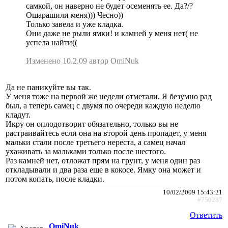
самкой, он наверно не будет осеменять ее. Да?/?
Ошарашили меня))) Чесно))
Только завела и уже кладка.
Они даже не рыли ямки! и камней у меня нет( не
успела найти((
Изменено 10.2.09 автор OmiNuk
Да не паникуйте вы так.
У меня тоже на первой же недели отметали. Я безумно рад
был, а теперь самец с двумя по очереди каждую неделю
кладут.
Икру он оплодотворит обязательно, только вы не
растраивайтесь если она на второй день пропадет, у меня
мальки стали после третьего нереста, а самец начал
ухаживать за мальками только после шестого.
Раз камней нет, отложат прям на грунт, у меня один раз
откладывали и два раза еще в кокосе. Ямку она может и
потом копать, после кладки.
10/02/2009 15:43:21
#750287
Ответить
OmiNuk