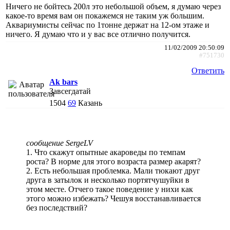
Ничего не бойтесь 200л это небольшой объем, я думаю через
какое-то время вам он покажемся не таким уж большим.
Аквариумисты сейчас по 1тонне держат на 12-ом этаже и
ничего. Я думаю что и у вас все отлично получится.
11/02/2009 20:50:09
#751730
Ответить
Ak bars
Завсегдатай
1504
69
Казань
сообщение SergeLV
1. Что скажут опытные акароведы по темпам
роста? В норме для этого возраста размер акарят?
2. Есть небольшая проблемка. Мали тюкают друг
друга в затылок и несколько портятчушуйки в
этом месте. Отчего такое поведение у нихи как
этого можно избежать? Чешуя восстанавливается
без последствий?