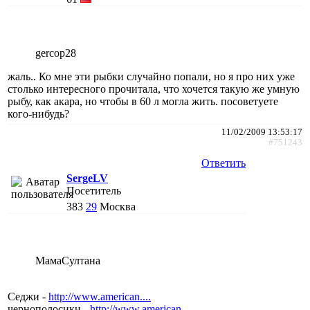
gercop28
жаль.. Ко мне эти рыбки случайно попали, но я про них уже
столько интересного прочитала, что хочется такую же умную
рыбу, как акара, но чтобы в 60 л могла жить. посоветуете
кого-нибудь?
11/02/2009 13:53:17
#751243
Ответить
SergeLV
Посетитель
383
29
Москва
МамаСултана
Седжи -
http://www.american....
чернополосики -
http://www.american....