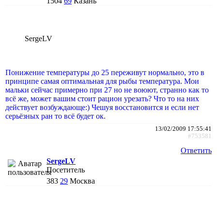
1504
69
Казань
SergeLV
Понижение температуры до 25 переживут нормально, это в
принципе самая оптимальная для рыбы температура. Мои
мальки сейчас примерно при 27 но не воюют, странно как то
всё же, может вашим стоит рацион урезать? Что то на них
действует возбуждающе:) Чешуя восстановится и если нет
серьёзных ран то всё будет ок.
13/02/2009 17:55:41
#753581
Ответить
SergeLV
Посетитель
383
29
Москва