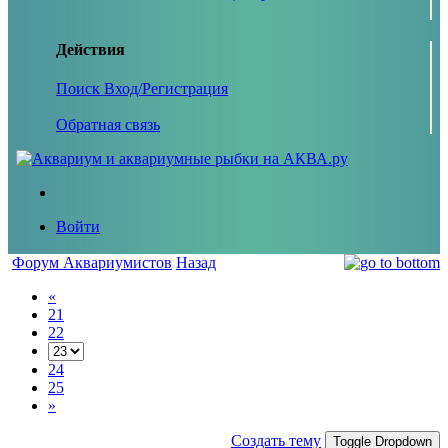
Действия
Поиск
Вход/Регистрация
Обратная связь
Войти
Форум Аквариумистов
Назад
«
21
22
24
25
»
Создать тему
Toggle Dropdown