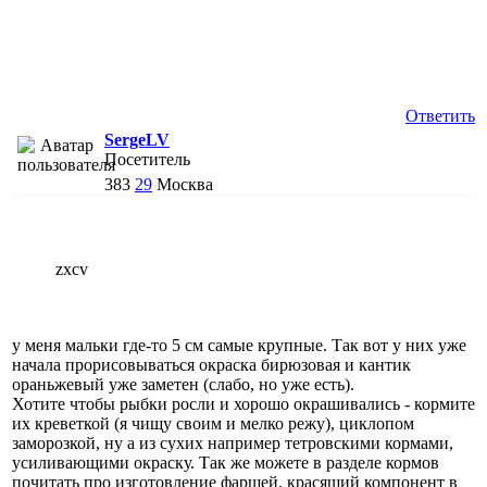
Ответить
SergeLV
Посетитель
383
29
Москва
zxcv
у меня мальки где-то 5 см самые крупные. Так вот у них уже
начала прорисовываться окраска бирюзовая и кантик
ораньжевый уже заметен (слабо, но уже есть).
Хотите чтобы рыбки росли и хорошо окрашивались - кормите
их креветкой (я чищу своим и мелко режу), циклопом
заморозкой, ну а из сухих например тетровскими кормами,
усиливающими окраску. Так же можете в разделе кормов
почитать про изготовление фаршей. красящий компонент в