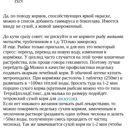
zxcv
Да, по поводу кормов, способствующих яркой окраске,
можно в список добавить гаммаруса и бокоплава. Имеется
ввиду не сухой, а живой замороженный.
До кучи сразу совет: не рискуйте и не кормите рыбу живыми
мотылём, трубочником и т.д. ТОлько заморозку.
И еще. Рыбки только приехали, и для них это некоторый
стресс: переезд, перевод на новую воду, изменения в
кормёжке. У цихлид часто случается на этой почве кишечные
растройства, или проще говора гексамитоз. Поэтому лучше
перебдеть
Можно в качестве профилактики недельку
подавать акаркам лечебный корм. В обычной аптеке купить
метронидазол. При кормёжке растолочь 1 таблетку (250мг) и
размешать в ~100мл тёплой воды, бросить туда на 1-2 мин
порцию сухого корма (крупным рыбсам можно что-то типа
ТетраЦихлидСтикс, для малька по размеру подойдёт
тетровский сухой корм для
дискусов
).
Если нет никакого желания пичкать рыб лекарствами, то
можно покормить недельку сухим кормом, замоченным в
чесночном растворе (раздавить один зубчик чеснока и залить
~50мл воды, полученную смесь процедить от частиц
чеснока). Так же замачивается сухой корм на 1-2 мин (чтобы