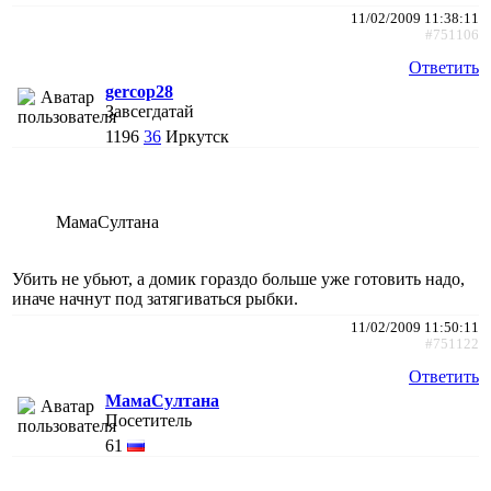
11/02/2009 11:38:11
#751106
Ответить
gercop28
Завсегдатай
1196
36
Иркутск
МамаСултана
Убить не убьют, а домик гораздо больше уже готовить надо,
иначе начнут под затягиваться рыбки.
11/02/2009 11:50:11
#751122
Ответить
МамаСултана
Посетитель
61