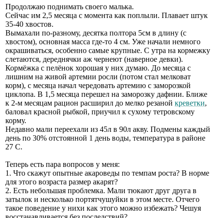
Продолжаю поднимать своего малька.
Сейчас им 2,5 месяца с момента как поплыли. Плавает штук
35-40 хвостов.
Вымахали по-разному, десятка полтора 5см в длину (с
хвостом), основная масса где-то 4 см. Уже начали немного
окрашиваться, особенно самые крупные. С утра на кормежку
слетаются, дереднячки аж чернеют (наверное девки).
Кормёжка с пелёнок хорошая у них думаю. До месяца с
лишним на живой артемии росли (потом стал мелковат
корм), с месяца начал чередовать артемию с заморозкой
циклопа. В 1,5 месяца перешел на заморозку дафнии. Ближе
к 2-м месяцам рацион расширил до мелко резаной
креветки
,
баловал красной рыбкой, приучил к сухому тетровскому
корму.
Недавно мали переехали из 45л в 90л акву. Подмены каждый
день по 30% отстоянной 1 день воды, температура в районе
27 С.
Теперь есть пара вопросов у меня:
1. Что скажут опытные акароведы по темпам роста? В норме
для этого возраста размер акарят?
2. Есть небольшая проблемка. Мали тюкают друг друга в
затылок и несколько портятчушуйки в этом месте. Отчего
такое поведение у нихи как этого можно избежать? Чешуя
восстанавливается без последствий?