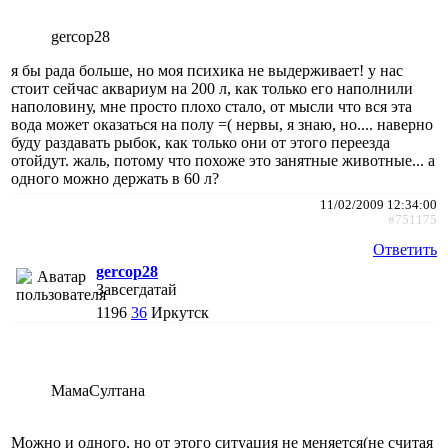
gercop28
я бы рада больше, но моя психика не выдерживает! у нас
стоит сейчас аквариум на 200 л, как только его наполнили
наполовину, мне просто плохо стало, от мысли что вся эта
вода может оказаться на полу =( нервы, я знаю, но.... наверно
буду раздавать рыбок, как только они от этого переезда
отойдут. жаль, потому что похоже это занятные животные... а
одного можно держать в 60 л?
11/02/2009 12:34:00
#751175
Ответить
gercop28
Завсегдатай
1196
36
Иркутск
МамаСултана
Можно и одного, но от этого ситуация не меняется(не считая