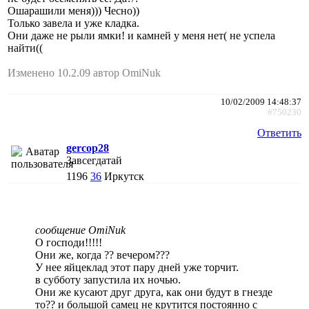
Ошарашили меня))) Чесно))
Только завела и уже кладка.
Они даже не рыли ямки! и камней у меня нет( не успела
найти((
Изменено 10.2.09 автор OmiNuk
10/02/2009 14:48:37
#750230
Ответить
gercop28
Завсегдатай
1196
36
Иркутск
сообщение OmiNuk
О господи!!!!!
Они же, когда ?? вечером???
У нее яйцеклад этот пару дней уже торчит.
в субботу запустила их ночью.
Они же кусают друг друга, как они будут в гнезде
то?? и большой самец не крутится постоянно с