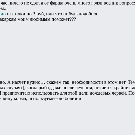
йчас ничего не едят, а от фарша очень много грязи возник вопр
ы...
нио
с птички по 3 руб, или что нибудь подобное...
уг акаркам моим любимым поможет???
но. А насчёт нужно… скажем так, необходимости в этом нет. Тем
х случаях), когда рыба, даже после лечения, питается крайне вя
Я предпочитаю использовать для этой цели дождевых червей. Пос
в виду корма, используемые до болезни.