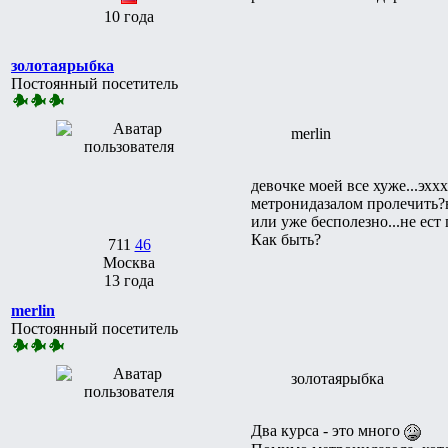
10 года
золотаярыбка
Постоянный посетитель
merlin
девочке моей все хуже...эххх
метронидазалом пролечить?в 
или уже бесполезно...не ест
Как быть?
711
46
Москва
13 года
merlin
Постоянный посетитель
золотаярыбка
Два курса - это много