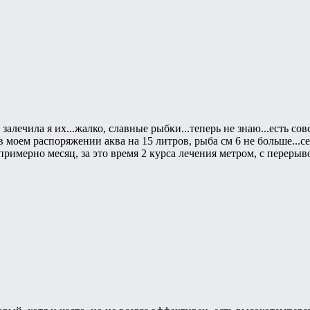
 залечила я их...жалко, славные рыбки...теперь не знаю...есть со
моем распоряжении аква на 15 литров, рыба см 6 не больше...се
 примерно месяц, за это время 2 курса лечения метром, с перерыво