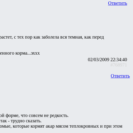
Ответить
стет, с тех пор как заболела вся темная, как перед
енного корма...эххх
02/03/2009 22:34:40
#768971
Ответить
ой форме, что совсем не редкость.
ак - трудно сказать.
акомые, которые кормят акар мясом теплокровных и при этом