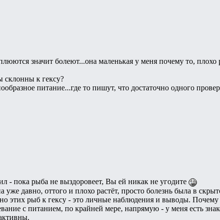
люются значит болеют...она маленькая у меня почему то, плохо ра
ы склонны к гексу?
нообразное питание...где то пишут, что достаточно одного провер
ил - пока рыба не выздоровеет, Вы ей никак не угодите
а уже давно, оттого и плохо растёт, просто болезнь была в скрыт
о этих рыб к гексу - это личные наблюдения и выводы. Почему т
евание с питанием, по крайней мере, напрямую - у меня есть зн
активны.