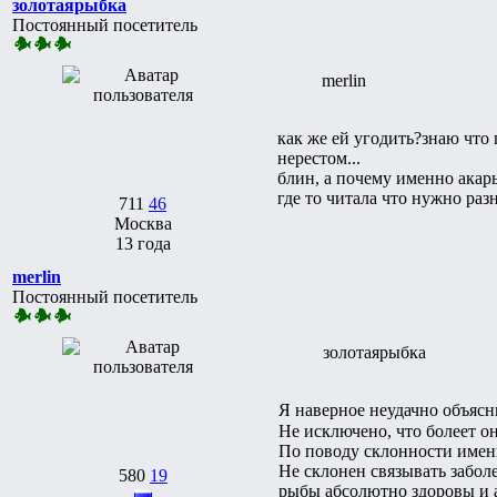
золотаярыбка
Постоянный посетитель
merlin
как же ей угодить?знаю что п
нерестом...
блин, а почему именно акар
где то читала что нужно раз
711
46
Москва
13 года
merlin
Постоянный посетитель
золотаярыбка
Я наверное неудачно объясн
Не исключено, что болеет он
По поводу склонности именн
Не склонен связывать забол
580
19
рыбы абсолютно здоровы и 