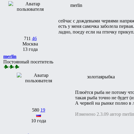
merlin
сейчас с дождевыми червями напря
есть у меня самочка заболела первая
ладно, поеду если на птичку прикуплю
711
46
Москва
13 года
merlin
Постоянный посетитель
золотаярыбка
Плюётся рыба не потому что
такая рыба точно не будет (
А червей на рынке полно в 
580
19
Изменено 2.3.09 автор merli
10 года