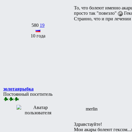
То, что болеют именно акары
просто так "повезло"
Гекс
Странно, что и при лечении
580
19
10 года
золотаярыбка
Постоянный посетитель
merlin
Здравстауйте!
Мои акары болеют гексом...л