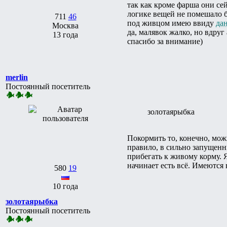
так как кроме фарша они се
логике вещей не помешало б
711
46
под живцом имею ввиду
да
Москва
да, малявок жалко, но вдр
13 года
спасибо за внимание)
merlin
Постоянный посетитель
золотаярыбка
Покормить то, конечно, мож
правило, в сильно запущенны
прибегать к живому корму. 
начинает есть всё. Имеются 
580
19
10 года
золотаярыбка
Постоянный посетитель