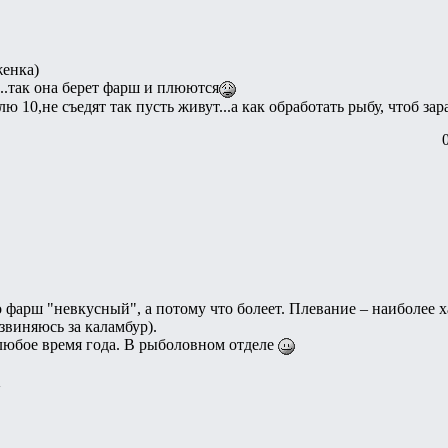
женка)
...так она берет фарш и плюются
 10,не съедят так пусть живут...а как обработать рыбу, чтоб зар
 фарш "невкусный", а потому что болеет. Плевание – наиболее х
извиняюсь за каламбур).
любое время года. В рыболовном отделе
n