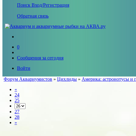
Поиск
Вход/Регистрация
Обратная связь
0
Сообщения за сегодня
Войти
Форум Аквариумистов
»
Цихлиды
»
Америка: астронотусы и 
«
24
25
27
28
»