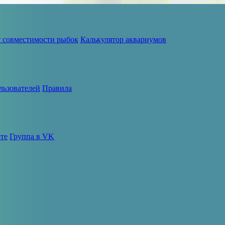
т совместимости рыбок
Калькулятор аквариумов
льзователей
Правила
те
Группа в VK