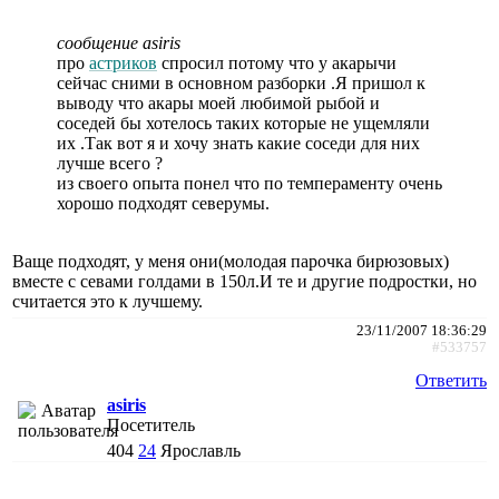
сообщение asiris
про
астриков
спросил потому что у акарычи
сейчас сними в основном разборки .Я пришол к
выводу что акары моей любимой рыбой и
соседей бы хотелось таких которые не ущемляли
их .Так вот я и хочу знать какие соседи для них
лучше всего ?
из своего опыта понел что по темпераменту очень
хорошо подходят северумы.
Ваще подходят, у меня они(молодая парочка бирюзовых)
вместе с севами голдами в 150л.И те и другие подростки, но
считается это к лучшему.
23/11/2007 18:36:29
#533757
Ответить
asiris
Посетитель
404
24
Ярославль