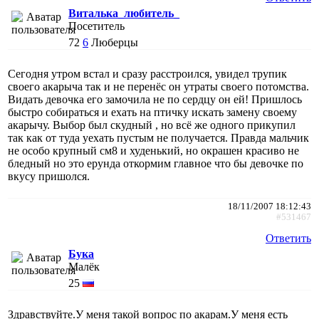
Виталька_любитель_
Посетитель
72
6
Люберцы
Сегодня утром встал и сразу расстроился, увидел трупик
своего акарыча так и не перенёс он утраты своего потомства.
Видать девочка его замочила не по сердцу он ей! Пришлось
быстро собираться и ехать на птичку искать замену своему
акарычу. Выбор был скудный , но всё же одного прикупил
так как от туда уехать пустым не получается. Правда мальчик
не особо крупный см8 и худенький, но окрашен красиво не
бледный но это ерунда откормим главное что бы девочке по
вкусу пришолся.
18/11/2007 18:12:43
#531467
Ответить
Бука
Малёк
25
Здравствуйте.У меня такой вопрос по акарам.У меня есть