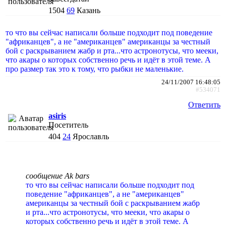
1504
69
Казань
то что вы сейчас написали больше подходит под поведение
"африканцев", а не "американцев" американцы за честный
бой с раскрыванием жабр и рта...что астронотусы, что мееки,
что акары о которых собственно речь и идёт в этой теме. А
про размер так это к тому, что рыбки не маленькие.
24/11/2007 16:48:05
#534071
Ответить
asiris
Посетитель
404
24
Ярославль
сообщение Ak bars
то что вы сейчас написали больше подходит под
поведение "африканцев", а не "американцев"
американцы за честный бой с раскрыванием жабр
и рта...что астронотусы, что мееки, что акары о
которых собственно речь и идёт в этой теме. А