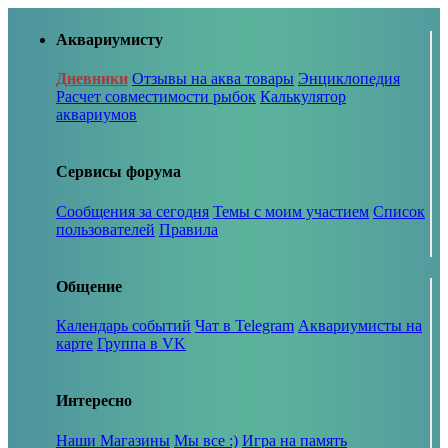
Аквариумисту
Дневники
Отзывы на аква товары
Энциклопедия
Расчет совместимости рыбок
Калькулятор
аквариумов
Сервисы форума
Сообщения за сегодня
Темы с моим участием
Список
пользователей
Правила
Общение
Календарь событий
Чат в Telegram
Аквариумисты на
карте
Группа в VK
Интересно
Наши Магазины
Мы все :)
Игра на память