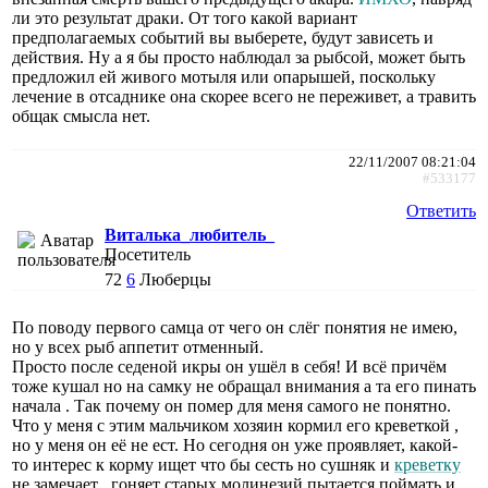
ли это результат драки. От того какой вариант
предполагаемых событий вы выберете, будут зависеть и
действия. Ну а я бы просто наблюдал за рыбсой, может быть
предложил ей живого мотыля или опарышей, поскольку
лечение в отсаднике она скорее всего не переживет, а травить
общак смысла нет.
22/11/2007 08:21:04
#533177
Ответить
Виталька_любитель_
Посетитель
72
6
Люберцы
По поводу первого самца от чего он слёг понятия не имею,
но у всех рыб аппетит отменный.
Просто после седеной икры он ушёл в себя! И всё причём
тоже кушал но на самку не обращал внимания а та его пинать
начала . Так почему он помер для меня самого не понятно.
Что у меня с этим мальчиком хозяин кормил его креветкой ,
но у меня он её не ест. Но сегодня он уже проявляет, какой-
то интерес к корму ищет что бы сесть но сушняк и
креветку
не замечает , гоняет старых молинезий пытается поймать и