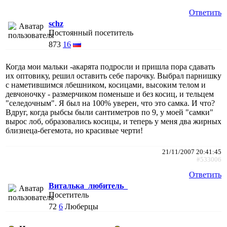
Ответить
schz
Постоянный посетитель
873
16
Когда мои мальки -акарята подросли и пришла пора сдавать
их оптовику, решил оставить себе парочку. Выбрал парнишку
с наметившимся лбешником, косицами, высоким телом и
девчоночку - размерчиком поменьше и без косиц, и тельцем
"селедочным". Я был на 100% уверен, что это самка. И что?
Вдруг, когда рыбсы были сантиметров по 9, у моей "самки"
вырос лоб, образовались косицы, и теперь у меня два жирных
близнеца-бегемота, но красивые черти!
21/11/2007 20:41:45
#533006
Ответить
Виталька_любитель_
Посетитель
72
6
Люберцы