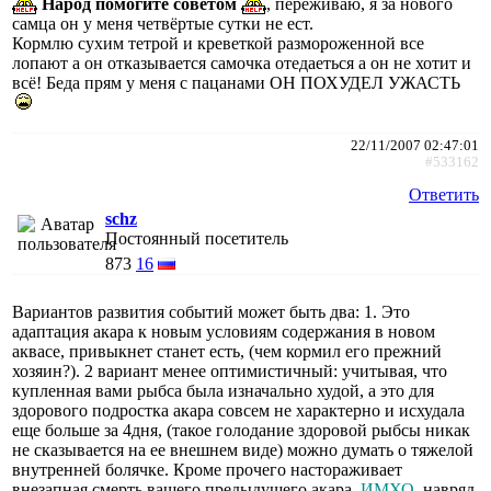
Народ помогите советом
, переживаю, я за нового
самца он у меня четвёртые сутки не ест.
Кормлю сухим тетрой и креветкой размороженной все
лопают а он отказывается самочка отедаеться а он не хотит и
всё! Беда прям у меня с пацанами ОН ПОХУДЕЛ УЖАСТЬ
22/11/2007 02:47:01
#533162
Ответить
schz
Постоянный посетитель
873
16
Вариантов развития событий может быть два: 1. Это
адаптация акара к новым условиям содержания в новом
аквасе, привыкнет станет есть, (чем кормил его прежний
хозяин?). 2 вариант менее оптимистичный: учитывая, что
купленная вами рыбса была изначально худой, а это для
здорового подростка акара совсем не характерно и исхудала
еще больше за 4дня, (такое голодание здоровой рыбсы никак
не сказывается на ее внешнем виде) можно думать о тяжелой
внутренней болячке. Кроме прочего настораживает
внезапная смерть вашего предыдущего акара.
ИМХО
, навряд