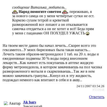
сообщение Виталька_любитель_
Народ помогите советом
, переживаю, я
за нового самца он у меня четвёртые сутки не ест.
Кормлю сухим тетрой и креветкой
размороженной все лопают а он отказывается
самочка отедаеться а он не хотит и всё! Беда прям
у меня с пацанами ОН ПОХУДЕЛ УЖАСТЬ
На твоем месте давно бы начал лечить...Скорее всего это
гексамитоз...У моих бирюзовых была такая напасть...
Лечить таким образом-метронидазол 1 таб. на 20 л. воды и
ежедненвные подмены 30 % воды перед внесением
лекарств...Как начнет есть покупаешь в аптеке жидкую
форму метронидазола, в котором замачиваешь на пол часика
размороженного мотыля и скармливаешь...Так же в нем
можно замачивать гранулы...Кинул их в эту жидкость,
подождал немного как впитают в себя и в акву...
24/11/2007 03:54:26
#533948
Ответить
Ak bars
Завсегдатай