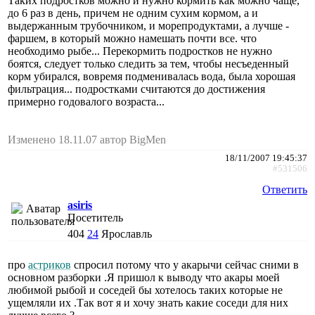
Таких подростков можно и нужно кормить как можно чаще,
до 6 раз в день, причем не одним сухим кормом, а и
выдержанным трубочником, и морепродуктами, а лучше -
фаршем, в который можно намешать почти все. что
необходимо рыбе... Перекормить подростков не нужно
боятся, следует только следить за тем, чтобы несъеденный
корм убирался, вовремя подменивалась вода, была хорошая
фильтрация... подростками считаются до достижения
примерно годовалого возраста...
Изменено 18.11.07 автор BigMen
18/11/2007 19:45:37
#531506
Ответить
asiris
Посетитель
404
24
Ярославль
про
астриков
спросил потому что у акарычи сейчас сними в
основном разборки .Я пришол к выводу что акары моей
любимой рыбой и соседей бы хотелось таких которые не
ущемляли их .Так вот я и хочу знать какие соседи для них