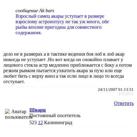
сообщение Ak bars
Взрослый самец акары уступает в размере
взрослому астронотусу не так уж много, обе
рыбы вполне пригодны для совместного
содержания.
дело не в размерах а в тактике ведения боя лоб в лоб акар
никогда не уступает .Но вот когда он снокойно плавает у
лицевого стекла астр медленно приближается с боку а потом
резким рывком пытается ухватить акара за пузо или еще
любит бить с верху вниз а так если лицо в лицо то всегда
отступает.
24/11/2007 01:13:51
#533932
Ответить
Шварц
Постоянный посетитель
523
12
Калининград