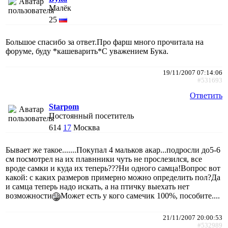
Малёк
25
Большое спасибо за ответ.Про фарш много прочитала на
форуме, буду *кашеварить*С уважением Бука.
19/11/2007 07:14:06
#531693
Ответить
Starpom
Постоянный посетитель
614
17
Москва
Бывает же такое.......Покупал 4 мальков акар...подросли до5-6
см посмотрел на их плавнники чуть не прослезился, все
вроде самки и куда их теперь???Ни одного самца!Вопрос вот
какой: с каких размеров примерно можно определить пол?Да
и самца теперь надо искать, а на птичку выехать нет
возможности
Может есть у кого самечик 100%, пособите....
21/11/2007 20:00:53
#532989