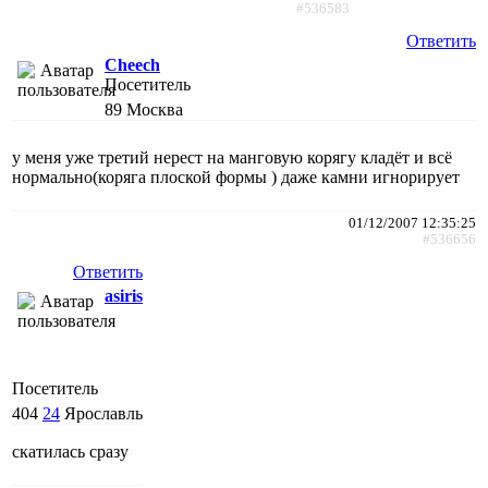
#536583
Ответить
Cheech
Посетитель
89
Москва
у меня уже третий нерест на манговую корягу кладёт и всё
нормально(коряга плоской формы ) даже камни игнорирует
01/12/2007 12:35:25
#536656
Ответить
asiris
Посетитель
404
24
Ярославль
скатилась сразу