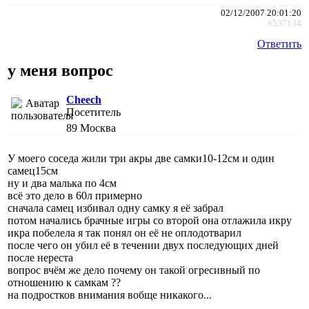
02/12/2007 20:01:20
#537134
Ответить
у меня вопрос
Cheech
Посетитель
89
Москва
У моего соседа жили три акры две самки10-12см и один
самец15см
ну и два малька по 4см
всё это дело в 60л примерно
сначала самец избивал одну самку я её забрал
потом начались брачные игры со второй она отлажила икру
икра побелела я так понял он её не оплодотварил
после чего он убил её в течении двух последующих дней
после нереста
вопрос вчём же дело почему он такой огресивный по
отношению к самкам ??
на подростков внимания вобще никакого...