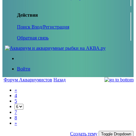
Действия
Поиск
Вход/Регистрация
Обратная связь
Войти
Форум Аквариумистов
Назад
«
4
5
7
8
»
Создать тему
Toggle Dropdown