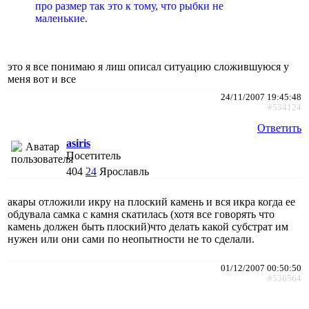
про размер так это к тому, что рыбки не
маленькие.
это я все понимаю я лиш описал ситуацию сложившуюся у
меня вот и все
24/11/2007 19:45:48
#534124
Ответить
asiris
Посетитель
404
24
Ярославль
акары отложили икру на плоский камень и вся икра когда ее
обдувала самка с камня скатилась (хотя все говорять что
камень должен быть плоский)что делать какой субстрат им
нужен или они сами по неопытности не то сделали.
01/12/2007 00:50:50
#536564