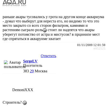
раньше акары тусовались у грота на другом конце аквариума
- думал что выберут для нереста его, но видимо то что это
место закрыто со всех сторон фильтром, камнями и
растениям сыграло роль
стоит ли надеятся что акары
уберегут потомство от астра и мистусов? в прцинипе мест
где спрятаться в акваруиме хватает
01/11/2009 12:01:59
#952525
Ответить
SergeLV
Посетитель
383
29
Москва
DemoniXXX
Строитель?