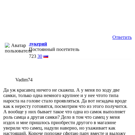
Ответить
лукерий
Постоянный посетитель
723
30
Vadim74
Да уж красавец ничего не скажеш. А у меня по ходу две
самки, только одна немного крупнее и у нее чтото типа
нароста на голове стало проявляться. Да вот незадача вроде
как к нересту готовятся, посмотрим что из этого получится.
А вообще у них бывает такое что одна из самок выполняет
роль самца а другая самки? Дело в том что самец у меня
издох и мне пришлось приобрести другого в магазине
уверили что самец, надули наверно, но ухаживает как
настоящий. Короче попозже сфотаю пару вместе и выложу