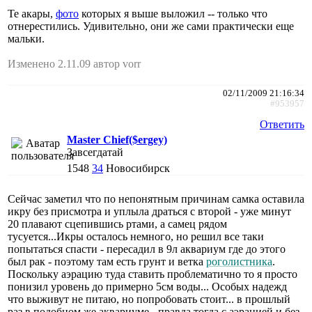
Те акары,
фото
которых я выше выложил -- только что
отнерестились. Удивительно, они же сами практически еще
мальки.
Изменено 2.11.09 автор vorr
02/11/2009 21:16:34
#953957
Ответить
Master Chief($ergey)
Завсегдатай
1548
34
Новосибирск
Сейчас заметил что по непонятным причинам самка оставила
икру без присмотра и уплыла драться с второй - уже минут
20 плавают сцепившись ртами, а самец рядом
тусуется...Икры осталось немного, но решил все таки
попытаться спасти - пересадил в 9л аквариум где до этого
был рак - поэтому там есть грунт и ветка
роголистника
.
Поскольку аэрацию туда ставить проблематично то я просто
понизил уровень до примерно 5см воды... Особых надежд
что выживут не питаю, но попробовать стоит... в прошлый
раз в подобном же аквариуме - правда тогда с аэрацией и без