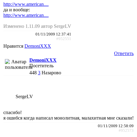
http://www.american....
да и вообще:
http://www.american....
Изменено 1.11.09 автор SergeLV
01/11/2009 12:37:41
#952551
Нравится
DemoniXXX
Ответить
DemoniXXX
Посетитель
448
3
Назарово
SergeLV
спасибо!
я ошибся когда написал монолитная, малахитная мне сказали!
01/11/2009 12:58:09
#952573