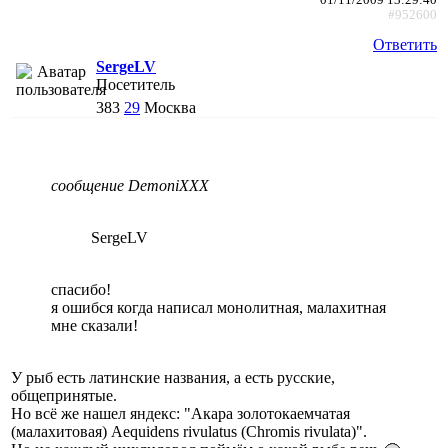
#952600
Ответить
SergeLV
Посетитель
383
29
Москва
сообщение DemoniXXX
SergeLV
спасибо!
я ошибся когда написал монолитная, малахитная
мне сказали!
У рыб есть латинские названия, а есть русские,
общепринятые.
Но всё же нашел яндекс: "Акара золотокаемчатая
(малахитовая) Aequidens rivulatus (Chromis rivulata)".