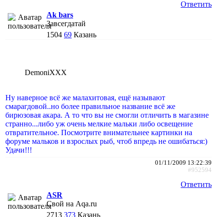
Ответить
Ak bars
Завсегдатай
1504
69
Казань
DemoniXXX
Ну наверное всё же малахитовая, ещё называют
смарагдовой..но более правильное название всё же
бирюзовая акара. А то что вы не смогли отличить в магазине
странно...либо уж очень мелкие мальки либо освещение
отвратительное. Посмотрите внимательнее картинки на
форуме мальков и взрослых рыб, чтоб впредь не ошибаться:)
Удачи!!!
01/11/2009 13:22:39
#952594
Ответить
ASR
Свой на Aqa.ru
2713
373
Казань