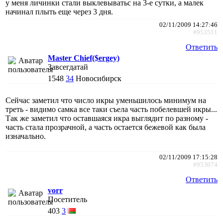
у меня личинки стали выклевыватьс на 3-е сутки, а малек
начинал плыть еще через 3 дня.
02/11/2009 14:27:46
#953511
Ответить
Master Chief($ergey)
Завсегдатай
1548
34
Новосибирск
Сейчас заметил что число икры уменьшилось минимум на
треть - видимо самка все таки съела часть побелевшей икры...
Так же заметил что оставшаяся икра выглядит по разному -
часть стала прозрачной, а часть остается бежевой как была
изначально.
02/11/2009 17:15:28
#953674
Ответить
vorr
Посетитель
403
3