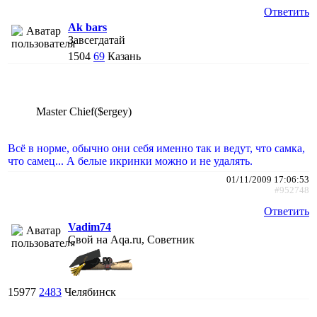
Ответить
Ak bars
Завсегдатай
1504
69
Казань
Master Chief($ergey)
Всё в норме, обычно они себя именно так и ведут, что самка,
что самец... А белые икринки можно и не удалять.
01/11/2009 17:06:53
#952748
Ответить
Vadim74
Свой на Aqa.ru, Советник
15977
2483
Челябинск