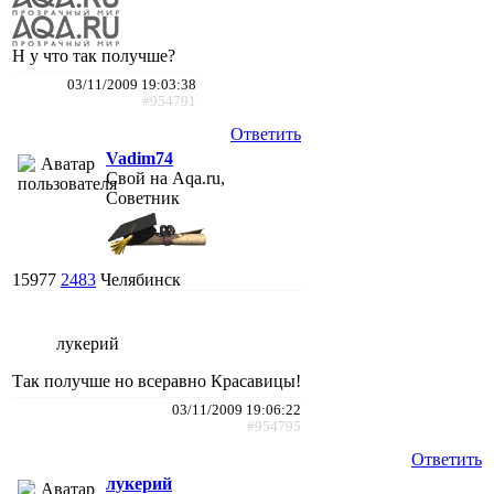
Н у что так получше?
03/11/2009 19:03:38
#954791
Ответить
Vadim74
Свой на Aqa.ru,
Советник
15977
2483
Челябинск
лукерий
Так получше но всеравно Красавицы!
03/11/2009 19:06:22
#954795
Ответить
лукерий