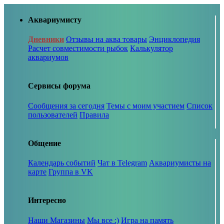
Аквариумисту
Дневники
Отзывы на аква товары
Энциклопедия
Расчет совместимости рыбок
Калькулятор
аквариумов
Сервисы форума
Сообщения за сегодня
Темы с моим участием
Список
пользователей
Правила
Общение
Календарь событий
Чат в Telegram
Аквариумисты на
карте
Группа в VK
Интересно
Наши Магазины
Мы все :)
Игра на память