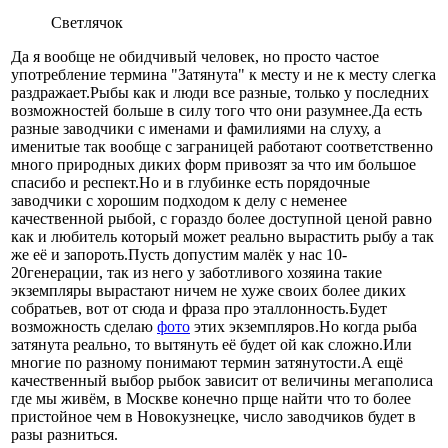
Светлячок
Да я вообще не обидчивый человек, но просто частое
употребление термина "Затянута" к месту и не к месту слегка
раздражает.Рыбы как и люди все разные, только у последних
возможностей больше в силу того что они разумнее.Да есть
разные заводчики с именами и фамилиями на слуху, а
именитые так вообще с заграницей работают соответственно
много природных диких форм привозят за что им большое
спасибо и респект.Но и в глубинке есть порядочные
заводчики с хорошим подходом к делу с неменее
качественной рыбой, с гораздо более доступной ценой равно
как и любитель который может реально вырастить рыбу а так
же её и запороть.Пусть допустим малёк у нас 10-
20генерации, так из него у заботливого хозяина такие
экземпляры вырастают ничем не хуже своих более диких
собратьев, вот от сюда и фраза про эталлонность.Будет
возможность сделаю
фото
этих экземпляров.Но когда рыба
затянута реально, то вытянуть её будет ой как сложно.Или
многие по разному понимают термин затянутости.А ещё
качественный выбор рыбок зависит от величины мегаполиса
где мы живём, в Москве конечно прще найти что то более
пристойное чем в Новокузнецке, число заводчиков будет в
разы разниться.