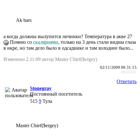
Ak bars
а когда должны вылупится личинки? Температура в акве 27
Помню со
скаляриями
, только на 3 день стали видны глаза
в икре, но там дело было в одсаднике и там холоднее было...
Изменено 2.11.09 автор Master Chief($ergey)
02/11/2009 08:31:15
#953241
Ответить
Stonegray
Постоянный посетитель
515
9
Тула
Master Chief($ergey)