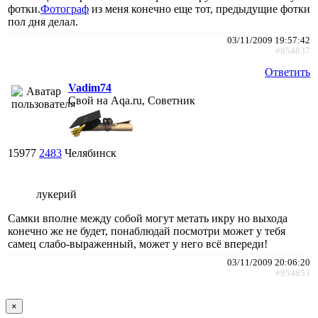
фотки.
Фотограф
из меня конечно еще тот, предыдущие фотки
пол дня делал.
03/11/2009 19:57:42
#954837
Ответить
Vadim74
Свой на Aqa.ru, Советник
15977
2483
Челябинск
лукерий
Самки вполне между собой могут метать икру но выхода
конечно же не будет, понаблюдай посмотри может у тебя
самец слабо-выраженный, может у него всё впереди!
03/11/2009 20:06:20
#954853
×