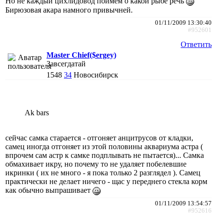
Но не каждый цихлидовод поймём о какой рыбе речь
Бирюзовая акара намного привычней.
01/11/2009 13:30:40
#952601
Ответить
Master Chief($ergey)
Завсегдатай
1548
34
Новосибирск
Ak bars
сейчас самка старается - отгоняет анцитрусов от кладки,
самец иногда отгоняет из этой половины аквариума астра (
впрочем сам астр к самке подплывать не пытается)... Самка
обмахивает икру, но почему то не удаляет побелевшие
икринки ( их не много - я пока только 2 разглядел ). Самец
практически не делает ничего - щас у переднего стекла корм
как обычно выпрашивает
01/11/2009 13:54:57
#952616