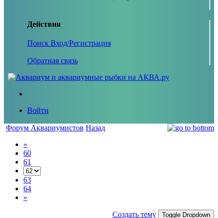
Действия
Поиск
Вход/Регистрация
Обратная связь
Войти
Форум Аквариумистов
Назад
«
60
61
63
64
»
Создать тему
Toggle Dropdown