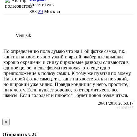
Посетитель
383
29
Москва
Venusik
По определению пола думаю что на 1-ой фотке самка, т.к.
кантик на хвосте явно узкий и яркий, жаберные крышки
хорошо окрашены и снизу бирюзовые разводы сливаются в
единое целое, и еще форма неплохая, это еще одно
предположение в пользу самки. К тому же пузатая по-моему.
На второй фотке самец, т.к. кант на хвосте хоть и не яркий,
но широкий уже видно. Правда кондиция у него, простите,
ни к черту. Если кушает хорошо, то откормить есть все
шансы. Если голодает и плюётся - будет повод озадачиться.
20/01/2010 20:53:17
#1026365
×
Отправить U2U