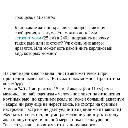
сообщение Miketurbo
Блин какие же они красивые, вопрос к автору
сообщения, как думае?те можно ли к 2-ум
астронотусам
(25 см) в 240л, подсадить парочку
таких рыб или не стоит? Уж очень мне акары
нравятся. Или может есть какой-нить карликовый
вид, которых можно?
На счет карликового вида - чисто автоматически при
прочтении выделилось "Есть..которых можно" Простите за
коламбур)
У меня 240 - 1 астр около 15 см, 2 акары (8 и 11 см) ну и
мелочь... по наблюдениям - мелочь не влияет на отношения
крупных рыб, но крупным реально нужен больший аквариум
- акары ни разу еще не нерестились, не смотря на брачные
настроения, астр им не дает уединится ( видимо из зависти)
Жестких стычек нет, но у астра желание ущипнуть за попу
акар присутствует в полной мере - пока все на уровне
"весело удрали", но вижу что для нормального