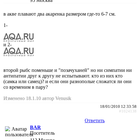
95
Москва
в акве плавают два акаренка размером где-то 6-7 см.
1-
и 2-
второй рыбс поменьше и "позачуханей" но ни симпатии ни
антипатии друг к другу не испытывают. кто из них кто
(самка или самец)? и если они разнополые сложатся ли они
со временим в пару?
Изменено 18.1.10 автор Venusik
18/01/2010 12:33:58
#1024138
Ответить
BAR
Посетитель