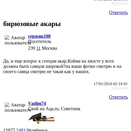
#1023139
Ответить
бирюзовые акары
сержик100
Посетитель
239
11
Москва
Да, и еще вопрос к спецам акар.Койма на хвосте у всех
должна быть самцов широкой?на ваши фотки смотрю и на
своего самца смотрю не такая как у ваших.
17/01/2010 02:19:01
#1023149
Ответить
Vadim74
Свой на Aqa.ru, Советник
15977
2483
Челябинск