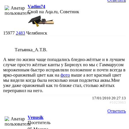
Ответить
Vadim74
Свой на Aqa.ru, Советник
15977
2483
Челябинск
Татьянка_А.Т.В.
А мне по жизни чаще попадались бледно-жёлтые и в лучшем
случае просто жёлтые канты у Бирюзух но мы с Гаммарусом
мороженным быстро исправляли положение и почти всегда в
ярко-оранжевый цвет как на
фото
выше а вот красный цвет
мы видели когда была несколько иная подсветка аквы.Мне
уже даже оранжевый как то ближе стал, столько жёлтых
переправил на него.
17/01/2010 20:27:13
#1023663
Ответить
Venusik
Посетитель