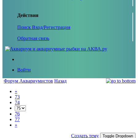
Действия
Поиск
Вход/Регистрация
Обратная связь
Войти
Форум Аквариумистов
Назад
«
73
74
76
77
»
Создать тему
Toggle Dropdown