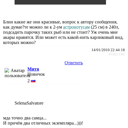
Блин какие же они красивые, вопрос к автору сообщения,
как думае?те можно ли к 2-ум
астронотусам
(25 см) в 240л,
подсадить парочку таких рыб или не стоит? Уж очень мне
акары нравятся. Или может есть какой-нить карликовый вид,
которых можно?
14/01/2010 22:44:18
#1021145
Ответить
Митя
Новичок
2
SelenaSalvatore
мда точно два самца...
И причём два отличных экземпляра...)))!