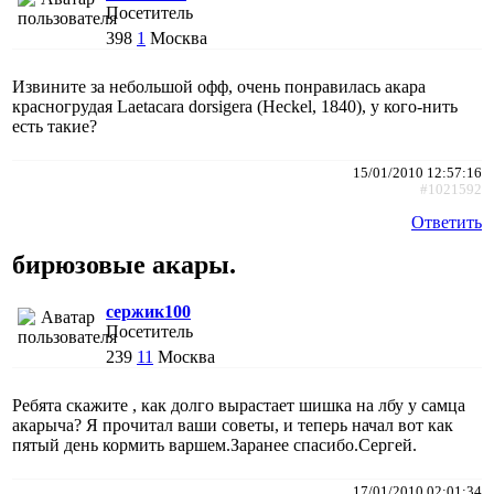
Посетитель
398
1
Москва
Извините за небольшой офф, очень понравилась акара
красногрудая Laetacara dorsigera (Heckel, 1840), у кого-нить
есть такие?
15/01/2010 12:57:16
#1021592
Ответить
бирюзовые акары.
сержик100
Посетитель
239
11
Москва
Ребята скажите , как долго вырастает шишка на лбу у самца
акарыча? Я прочитал ваши советы, и теперь начал вот как
пятый день кормить варшем.Заранее спасибо.Сергей.
17/01/2010 02:01:34