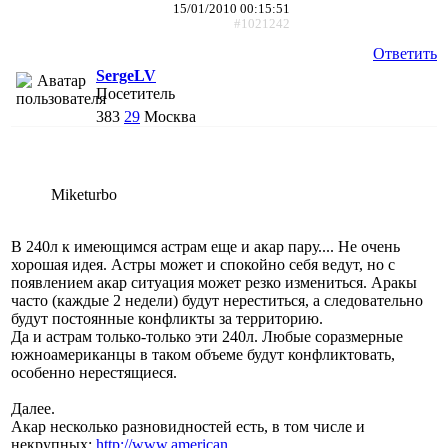
15/01/2010 00:15:51
#1021242
Ответить
SergeLV
Посетитель
383
29
Москва
Miketurbo
В 240л к имеющимся астрам еще и акар пару.... Не очень
хорошая идея. Астры может и спокойно себя ведут, но с
появлением акар ситуация может резко измениться. Аракы
часто (каждые 2 недели) будут нереститься, а следовательно
будут постоянные конфликты за территорию.
Да и астрам только-только эти 240л. Любые соразмерные
южноамериканцы в таком объеме будут конфликтовать,
особенно нерестящиеся.
Далее.
Акар несколько разновидностей есть, в том числе и
некрупных:
http://www.american....