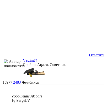
Ответить
Vadim74
Свой на Aqa.ru, Советник
15977
2483
Челябинск
сообщение Ak bars
[q]SergeLV