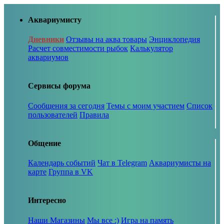
Аквариумисту
Дневники
Отзывы на аква товары
Энциклопедия
Расчет совместимости рыбок
Калькулятор
аквариумов
Сервисы форума
Сообщения за сегодня
Темы с моим участием
Список
пользователей
Правила
Общение
Календарь событий
Чат в Telegram
Аквариумисты на
карте
Группа в VK
Интересно
Наши Магазины
Мы все :)
Игра на память