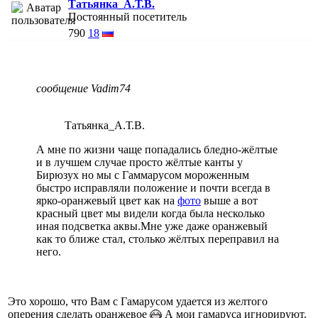
Татьянка_А.Т.В.
Постоянный посетитель
790
18
сообщение Vadim74
Татьянка_А.Т.В.
А мне по жизни чаще попадались бледно-жёлтые
и в лучшем случае просто жёлтые канты у
Бирюзух но мы с Гаммарусом мороженным
быстро исправляли положение и почти всегда в
ярко-оранжевый цвет как на
фото
выше а вот
красный цвет мы видели когда была несколько
иная подсветка аквы.Мне уже даже оранжевый
как то ближе стал, столько жёлтых переправил на
него.
Это хорошо, что Вам с Гамарусом удается из желтого
оперения сделать оранжевое
А мои гамаруса игнорируют,