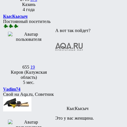
Казань
4 года
КысКысыч
Постоянный посетитель
А вот так пойдет?
655
19
Киров (Калужская
область)
5 мес.
Vadim74
Свой на Aqa.ru, Советник
КысКысыч
Это у вас женщина.