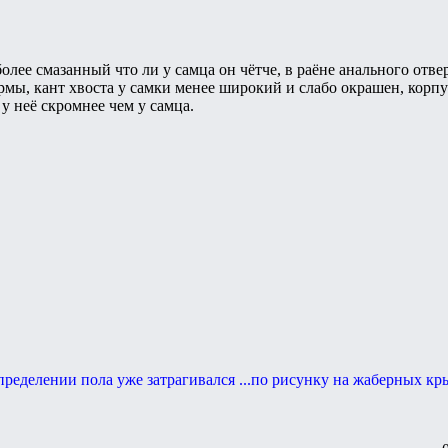
более смазанный что ли у самца он чётче, в раёне анального от
ы, кант хвоста у самки менее широкий и слабо окрашен, корпус
у неё скромнее чем у самца.
определении пола уже затрагивался ...по рисунку на жаберных к