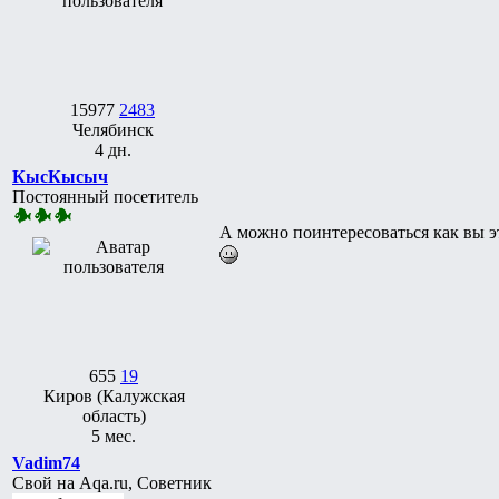
15977
2483
Челябинск
4 дн.
КысКысыч
Постоянный посетитель
А можно поинтересоваться как вы э
655
19
Киров (Калужская
область)
5 мес.
Vadim74
Свой на Aqa.ru, Советник