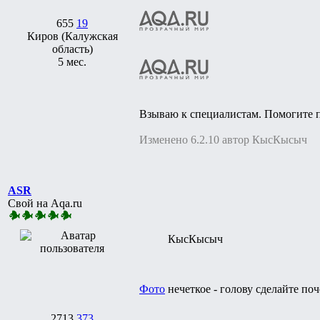
655
19
Киров (Калужская
область)
5 мес.
Взываю к специалистам. Помогите п
Изменено 6.2.10 автор КысКысыч
ASR
Свой на Aqa.ru
КысКысыч
Фото
нечеткое - голову сделайте поч
2713
373