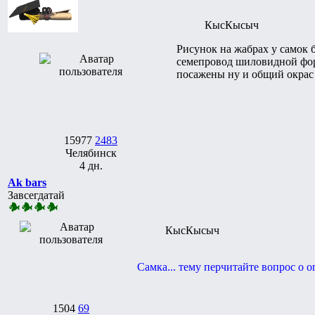
КысКысыч
Рисунок на жабрах у самок 
семепровод шиловидной форм
посажены ну и общий окрас 
15977
2483
Челябинск
4 дн.
Ak bars
Завсегдатай
КысКысыч
Самка... тему перчитайте вопрос о 
1504
69