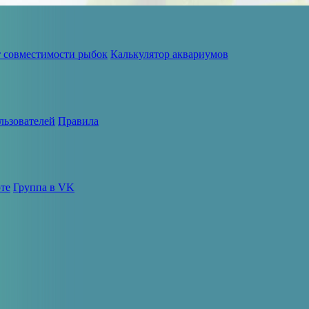
т совместимости рыбок
Калькулятор аквариумов
льзователей
Правила
те
Группа в VK