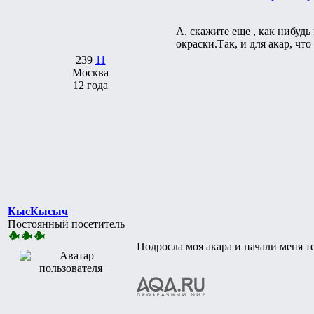
А, скажите еще , как нибуд
окраски.Так, и для акар, ч
239
11
Москва
12 года
КысКысыч
Постоянный посетитель
Подросла моя акара и начали меня т