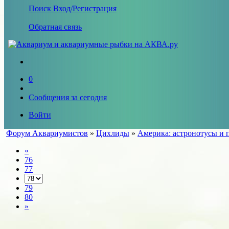
Поиск
Вход/Регистрация
Обратная связь
0
Сообщения за сегодня
Войти
Форум Аквариумистов
»
Цихлиды
»
Америка: астронотусы и 
«
76
77
79
80
»