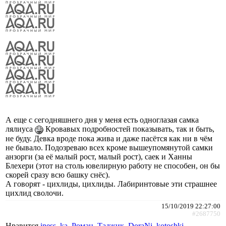
А еще с сегодняшнего дня у меня есть одноглазая самка
лялиуса
Кровавых подробностей показывать, так и быть,
не буду. Девка вроде пока жива и даже пасётся как ни в чём
не бывало. Подозреваю всех кроме вышеупомянутой самки
анзорги (за её малый рост, малый рост), саек и Ханны
Блехери (этот на столь ювелирную работу не способен, он бы
скорей сразу всю башку снёс).
А говорят - цихлиды, цихлиды. Лабиринтовые эти страшнее
цихлид сволочи.
15/10/2019 22:27:00
#2687750
Нравится
iness_ka
,
Роман_Таджик
,
DoraNi
,
kotoshki
,