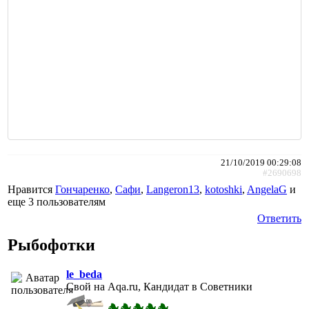
21/10/2019 00:29:08
#2690698
Нравится
Гончаренко
,
Сафи
,
Langeron13
,
kotoshki
,
AngelaG
и
еще
3 пользователям
Ответить
Рыбофотки
le_beda
Свой на Aqa.ru, Кандидат в Советники