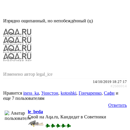
Изрядно ощипанный, но непобеждённый (ц)
Изменено автор legal_ice
14/10/2019 18:27:17
#2686914
Нравится
iness_ka
,
Уинстон
,
kotoshki
,
Гончаренко
,
Сафи
и
еще
7 пользователям
Ответить
le_beda
Свой на Aqa.ru, Кандидат в Советники