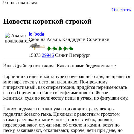
9 пользователям
Ответить
Новости короткой строкой
le_beda
Свой на Aqa.ru, Кандидат в Советники
15873
29946
Санкт-Петербург
Элль Драйвер пока жива. Как-то прямо бодряком даже.
Горчичник сидит в костапуре со вчерашнего дня, не нравится
мне пара точек у него на плавниках. По-прежнему
гиперактивный, как сперматозоид, придётся переименовать
его из Горчичного Ганса в амфетаминового. Желает
жениться, судя по количеству пены в углах, но фигушки ему.
Плохо подумала и закинула в цихлидник ракушек для
поднятия боевого гыха. Цихлиды с радостным грохотом
этими ракушками занимаются, носят в зубах, роняют,
переворачивают, стучат ими об стекло и камни, возят по
песку, закапывают, откапывают, короче, дети при деле, но