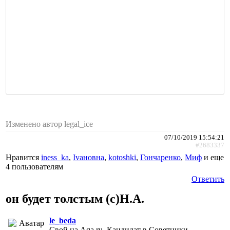
Изменено автор legal_ice
07/10/2019 15:54:21
#2683337
Нравится
iness_ka
,
Ivaновна
,
kotoshki
,
Гончаренко
,
Миф
и еще
4 пользователям
Ответить
он будет толстым (с)Н.А.
le_beda
Свой на Aqa.ru, Кандидат в Советники