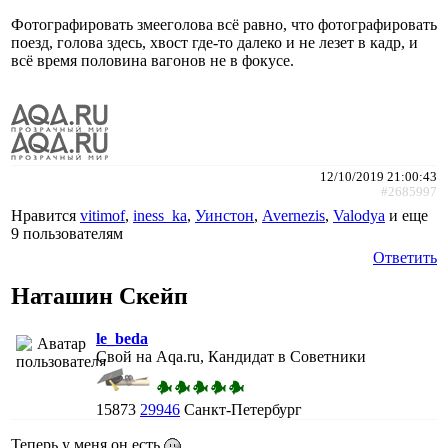
Фотографировать змееголова всё равно, что фотографировать
поезд, голова здесь, хвост где-то далеко и не лезет в кадр, и
всё время половина вагонов не в фокусе.
12/10/2019 21:00:43
#2685997
Нравится
vitimof
,
iness_ka
,
Уинстон
,
Avernezis
,
Valodya
и еще
9 пользователям
Ответить
Наташин Скейп
le_beda
Свой на Aqa.ru, Кандидат в Советники
15873
29946
Санкт-Петербург
Теперь у меня он есть