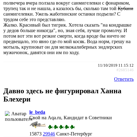
полвечера вчера ползала вокруг санмигелевки с фонариком,
трупец так и не нашла, а казалось бы, сколько там той
Кубани
санмигелевки. Ужель жаботинские останки подъели? С
трудом себе это представляю.
Жалко. Красивый был тигрик. Хотела сказать "на кондрашке
у дедов больше никогда", но, зная себя, лучше промолчу. И
потом вот эти вот резкие смерти, когда вроде бы ничто не
предвещало, это явно где-то мой косяк. Вода норм, грешу на
мотыль, крупноват он для мелкокалиберных эндлерских
мужичонок, давятся они им по ходу.
11/10/2019 11:15:12
#2685146
Ответить
Давно здесь не фигурировал Ханна
Блехери
le_beda
Свой на Aqa.ru, Кандидат в Советники
15873
29946
Санкт-Петербург