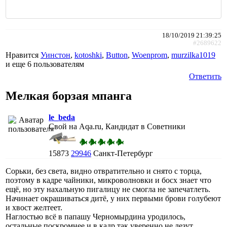
18/10/2019 21:39:25
#2689622
Нравится
Уинстон
,
kotoshki
,
Button
,
Woenprom
,
murzilka1019
и еще
6 пользователям
Ответить
Мелкая борзая мпанга
le_beda
Свой на Aqa.ru, Кандидат в Советники
15873
29946
Санкт-Петербург
Сорьки, без света, видно отвратительно и снято с торца,
поэтому в кадре чайники, микроволновки и босх знает что
ещё, но эту нахальную пигалицу не смогла не запечатлеть.
Начинает окрашиваться дитё, у них первыми брови голубеют
и хвост желтеет.
Наглостью всё в папашу Черномырдина уродилось,
остальные поскромнее и в кадр так уверенно не лезут.