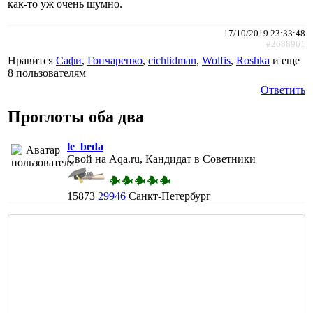
как-то уж очень шумно.
17/10/2019 23:33:48
#2688961
Нравится
Сафи
,
Гончаренко
,
cichlidman
,
Wolfis
,
Roshka
и еще
8 пользователям
Ответить
Проглоты оба два
le_beda
Свой на Aqa.ru, Кандидат в Советники
15873
29946
Санкт-Петербург