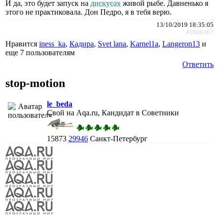
И да, это будет запуск на
дискусах
живой рыбе. Давненько я
этого не практиковала. Дон Педро, я в тебя верю.
13/10/2019 18:35:05
#2686367
Нравится
iness_ka
,
Кадира
,
Svet lana
,
Karnel1a
,
Langeron13
и
еще
7 пользователям
Ответить
stop-motion
le_beda
Свой на Aqa.ru, Кандидат в Советники
15873
29946
Санкт-Петербург