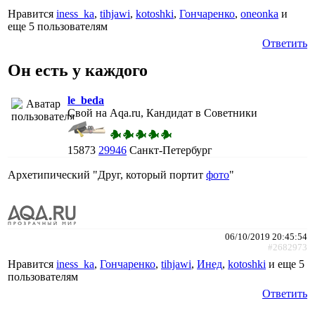
Нравится
iness_ka
,
tihjawi
,
kotoshki
,
Гончаренко
,
oneonka
и
еще
5 пользователям
Ответить
Он есть у каждого
le_beda
Свой на Aqa.ru, Кандидат в Советники
15873
29946
Санкт-Петербург
Архетипический "Друг, который портит
фото
"
06/10/2019 20:45:54
#2682973
Нравится
iness_ka
,
Гончаренко
,
tihjawi
,
Инед
,
kotoshki
и еще
5
пользователям
Ответить