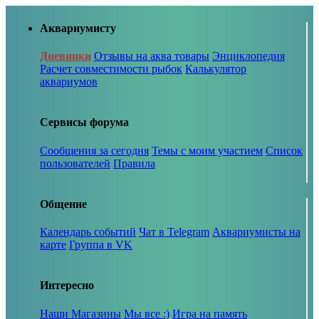
Аквариумисту
Дневники
Отзывы на аква товары
Энциклопедия
Расчет совместимости рыбок
Калькулятор
аквариумов
Сервисы форума
Сообщения за сегодня
Темы с моим участием
Список
пользователей
Правила
Общение
Календарь событий
Чат в Telegram
Аквариумисты на
карте
Группа в VK
Интересно
Наши Магазины
Мы все :)
Игра на память