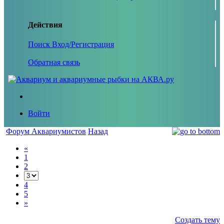
Действия
Поиск
Вход/Регистрация
Обратная связь
Войти
Форум Аквариумистов
Назад
«
1
2
4
5
»
Создать тему