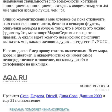
незыблемая стабильность) с по возможности краткими
аннотациями-коннотациями,
невзирая и вопреки
тому, что .txt
мне удается изрядно лучше, чем .jpg.
Опцию комментирования мне хотелось бы пока отключить,
зная свою склонность люто, бешено и нещадно флудить,
опять-таки
невзирая и вопреки
тому, что в блогах это можно
(здравствуйте, меня зовут МаринСергевна и я против
правил). А ежели вдруг кому-то невыносимо приспичит
высказать мне, какая я женщина-дурак - всегда есть
PvP
U2U.
На этом дисклеймер прошу считать оконченным. Всем мира,
добра и цветочег. К аквариумистике он имеет самое
непосредственное отношение, поскольку растёт в
фитофильтре на цихлидах.
01/08/2019 22:03:54
#2658241
Нравится
Cyan
,
Daytona
,
Diesell
,
Дина Сова
,
Даниил 2009
и
еще
31 пользователям