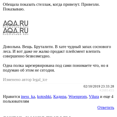
Обещала показать стеллаж, когда привезут. Привезли.
Показываю.
Довольна. Вещь. Бруталити. В хате чудный запах соснового
леса. И вот даже не жалко продакт плейсмент влепить
совершенно безвозмездно.
Одна полка зарезервирована под сами понимаете что, но я
подумаю об этом не сегодня.
Изменено автор legal_ice
02/10/2019 23:33:28
#2681455
Нравится
iness_ka
,
kotoshki
,
Кадира
,
Woenprom
,
Vilura
и еще
4
пользователям
Ответить