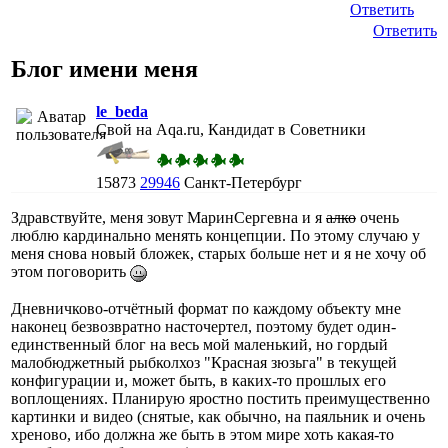
Ответить
Ответить
Блог имени меня
le_beda
Свой на Aqa.ru, Кандидат в Советники
15873
29946
Санкт-Петербург
Здравствуйте, меня зовут МаринСергевна и я
алко
очень
люблю кардинально менять концепции. По этому случаю у
меня снова новый бложек, старых больше нет и я не хочу об
этом поговорить
Дневничково-отчётный формат по каждому объекту мне
наконец безвозвратно насточертел, поэтому будет один-
единственный блог на весь мой маленький, но гордый
малобюджетный рыбколхоз "Красная зюзьга" в текущей
конфигурации и, может быть, в каких-то прошлых его
воплощениях. Планирую яростно постить преимущественно
картинки и видео (снятые, как обычно, на паяльник и очень
хреново, ибо должна же быть в этом мире хоть какая-то