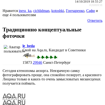
14/10/2019 18:55:27
#2686938
Нравится
iness_ka
,
cichlidman
,
kotoshki
,
Гончаренко
,
Сафи
и
еще
4 пользователям
Ответить
Традиционно концептуальные
фоточки
le_beda
Свой на Aqa.ru, Кандидат в Советники
15873
29946
Санкт-Петербург
Сегодня ктенопомы анзорга. Невзрачную самку
фотографировать проще, она спокойно позирует, а красивого
Люцика только в каких-то очень замысловатых мизансценах
получается поймать.