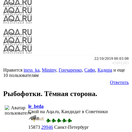
22/10/2019 00:03:08
#2691263
Нравится
iness_ka
,
Minimy
,
Гончаренко
,
Сафи
,
Кадира
и еще
10 пользователям
Ответить
Рыбофотки. Тёмная сторона.
le_beda
Свой на Aqa.ru, Кандидат в Советники
15873
29946
Санкт-Петербург