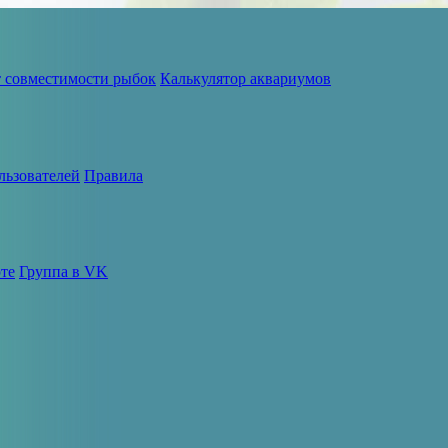
т совместимости рыбок
Калькулятор аквариумов
льзователей
Правила
те
Группа в VK