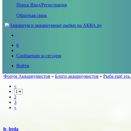
Поиск
Вход/Регистрация
Обратная связь
0
Сообщения за сегодня
Войти
Форум Аквариумистов
»
Блоги аквариумистов
»
Рыба ещё эта.
«
2
3
»
le_beda