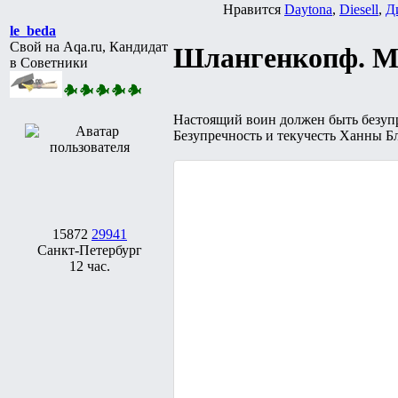
Нравится
Daytona
,
Diesell
,
Д
le_beda
Свой на Aqa.ru, Кандидат
Шлангенкопф. Ма
в Советники
Настоящий воин должен быть безупр
Безупречность и текучесть Ханны Б
15872
29941
Санкт-Петербург
12 час.