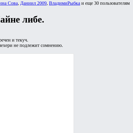
ина Сова
,
Даниил 2009
,
ВладимиРыбка
и еще
30 пользователям
йне либе.
ечен и текуч.
лехери не подлежит сомнению.