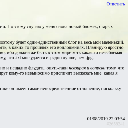
Ответить
и. По этому случаю у меня снова новый бложек, старых
оэтому будет один-единственный блог на весь мой маленький,
ыть, в каких-то прошлых его воплощениях. Планирую яростно
во, ибо должна же быть в этом мире хоть какая-то незыблемая
му, что .txt мне удается изрядно лучше, чем .jpg.
но и нещадно флудить, опять-таки
невзирая и вопреки
тому, что
вдруг кому-то невыносимо приспичит высказать мне, какая я
тике он имеет самое непосредственное отношение, поскольку
01/08/2019 22:03:54
#2658241