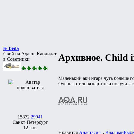
le_beda
Свой на Aqa.ru, Кандидат
Архивное. Child i
в Советники
Маленький аки нгара чуть больше го
Очень готичная картинка получилас
15872
29941
Санкт-Петербург
12 час.
Нравится
Анастасия_
,
ВладимиРыб