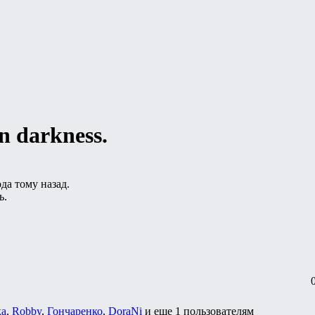
n darkness.
да тому назад.
ь.
ка
,
Robby
,
Гончаренко
,
DoraNi
и еще
1 пользователям