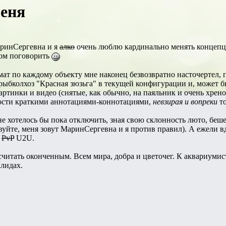
меня
аринСергевна и я
алко
очень люблю кардинально менять концепци
том поговорить
т по каждому объекту мне наконец безвозвратно насточертел, п
ыбколхоз "Красная зюзьга" в текущей конфигурации и, может б
ртинки и видео (снятые, как обычно, на паяльник и очень хрено
ности краткими аннотациями-коннотациями,
невзирая и вопреки
то
хотелось бы пока отключить, зная свою склонность люто, беше
твуйте, меня зовут МаринСергевна и я против правил). А ежели 
ь
PvP
U2U.
читать оконченным. Всем мира, добра и цветочег. К аквариумис
хлидах.