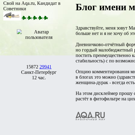
Свой на Aqa.ru, Кандидат в
Блог имени 
Советники
Здравствуйте, меня зовут М
больше нет и я не хочу об э
Дневничково-отчётный форма
но гордый малобюджетный р
постить преимущественно ка
стабильность) с по возмож
15872
29941
Опцию комментирования мне 
Санкт-Петербург
в блогах это можно (здравс
12 час.
женщина-дурак - всегда ест
На этом дисклеймер прошу с
растёт в фитофильтре на ци