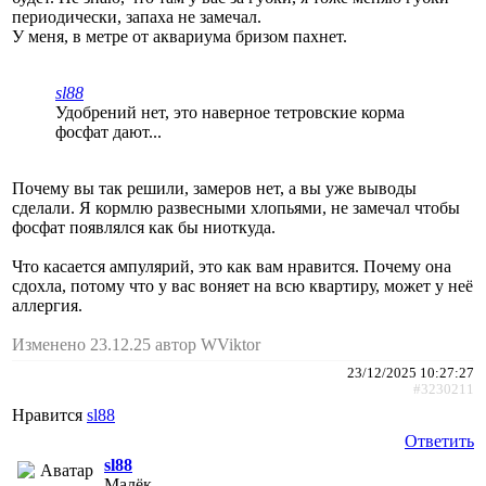
периодически, запаха не замечал.
У меня, в метре от аквариума бризом пахнет.
sl88
Удобрений нет, это наверное тетровские корма
фосфат дают...
Почему вы так решили, замеров нет, а вы уже выводы
сделали. Я кормлю развесными хлопьями, не замечал чтобы
фосфат появлялся как бы ниоткуда.
Что касается ампулярий, это как вам нравится. Почему она
сдохла, потому что у вас воняет на всю квартиру, может у неё
аллергия.
Изменено 23.12.25 автор WViktor
23/12/2025 10:27:27
#3230211
Нравится
sl88
Ответить
sl88
Малёк