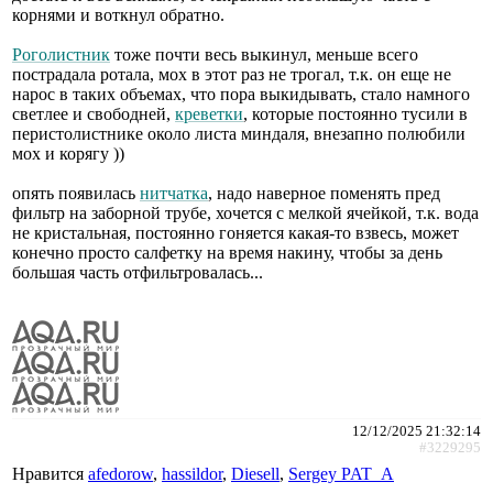
корнями и воткнул обратно.
Роголистник
тоже почти весь выкинул, меньше всего
пострадала ротала, мох в этот раз не трогал, т.к. он еще не
нарос в таких объемах, что пора выкидывать, стало намного
светлее и свободней,
креветки
, которые постоянно тусили в
перистолистнике около листа миндаля, внезапно полюбили
мох и корягу ))
опять появилась
нитчатка
, надо наверное поменять пред
фильтр на заборной трубе, хочется с мелкой ячейкой, т.к. вода
не кристальная, постоянно гоняется какая-то взвесь, может
конечно просто салфетку на время накину, чтобы за день
большая часть отфильтровалась...
12/12/2025 21:32:14
#3229295
Нравится
afedorow
,
hassildor
,
Diesell
,
Sergey PAT_A