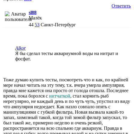
Ответить
sl88
Малёк
44
53
Санкт-Петербург
Alkor
Я бы сделал тесты аквариумной воды на нитрат и
фосфат.
Тоже думаю купить тесты, посмотреть что и как, по крайней
мере начал читать на эту тему, т.к. вчера умерла ампулярия,
правда мне кажется она просто от голода отошла. Последнее
время, пока боролся с
нитчаткой
, стал кормить рыб
нерегулярно, не каждый день и по чуть чуть, упустил из виду
что ампулярия недоедает. Как назло совпало опять с
манипуляциями с губкой фильтра, Новая вызвала какой-то
запах, химозный такой, когда той зимой фильтр запускал, то
был такой же, примерно неделю и очень резкий,
распространяется на всю спальню где аквариум. Правда в
этот раз я губку долго промывал водой и на сутки замочил в