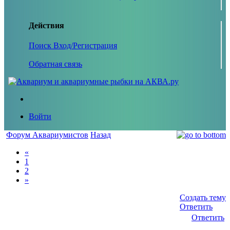
Действия
Поиск
Вход/Регистрация
Обратная связь
Войти
Форум Аквариумистов
Назад
«
1
2
»
Создать тему
Ответить
Ответить