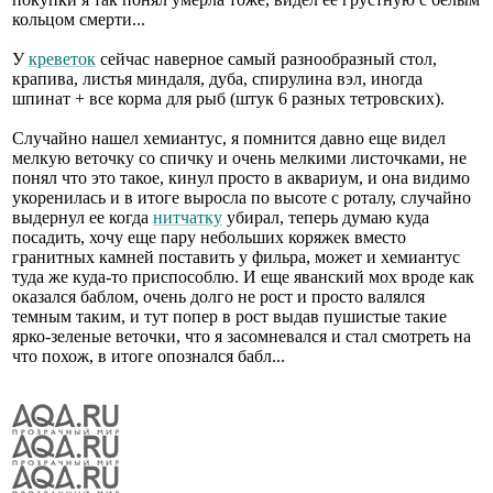
кольцом смерти...
У
креветок
сейчас наверное самый разнообразный стол,
крапива, листья миндаля, дуба, спирулина вэл, иногда
шпинат + все корма для рыб (штук 6 разных тетровских).
Случайно нашел хемиантус, я помнится давно еще видел
мелкую веточку со спичку и очень мелкими листочками, не
понял что это такое, кинул просто в аквариум, и она видимо
укоренилась и в итоге выросла по высоте с роталу, случайно
выдернул ее когда
нитчатку
убирал, теперь думаю куда
посадить, хочу еще пару небольших коряжек вместо
гранитных камней поставить у фильра, может и хемиантус
туда же куда-то приспособлю. И еще яванский мох вроде как
оказался баблом, очень долго не рост и просто валялся
темным таким, и тут попер в рост выдав пушистые такие
ярко-зеленые веточки, что я засомневался и стал смотреть на
что похож, в итоге опознался бабл...