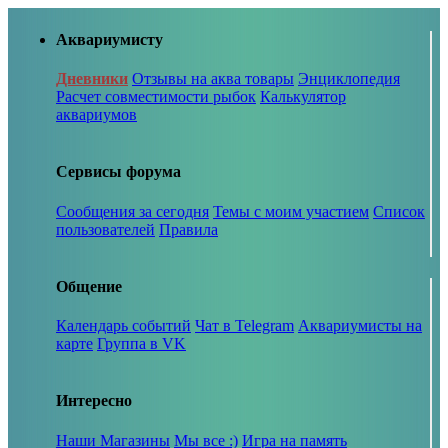
Аквариумисту
Дневники
Отзывы на аква товары
Энциклопедия
Расчет совместимости рыбок
Калькулятор
аквариумов
Сервисы форума
Сообщения за сегодня
Темы с моим участием
Список
пользователей
Правила
Общение
Календарь событий
Чат в Telegram
Аквариумисты на
карте
Группа в VK
Интересно
Наши Магазины
Мы все :)
Игра на память