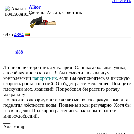
Ответить
Alkor
Свой на Aqa.ru, Советник
6975
4884
sl88
Лично я не сторонник ампулярий. Слишком большая улика,
способная много какать. Я бы поместил в аквариум
конголезский
папоротник
, если Вы беспокоитесь за высокую
скорость роста растений. Он будет расти медленнее. Поищите
плакучий мох, яванский. Попробовал бы растить роталу
макрандру.
Положите в аквариум или фильтр мешочек с ракушками для
поднятия жёсткости воды. Подмены воды регулярно. Хотя бы
раз в неделю. Под корни растений уложил бы таблетки
микроудобрений.
___
Александр