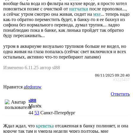
вообще была вода из фильтра на кухне вроде, я просто хотел
повозиться позже с очисткой от
нитчатки
после прополки...,
а сейчас утром смотрю она живая, сидит на
мхе
... теперь надо
как-то обратно переместить будет, в банку-то я ее бахнул из
сифона без нормального перевода, думал трупик... ладно
понаблюдаю пока в банке, как линька пройдет так обратно
буду пересаживать...
утром в аквариуме визуально трупиков больше не видел, но
одна живая на глаза попалась (сейчас свет включился и всех
остальных, активно что-то перебирают лапами)
Изменено 6.11.25 автор sl88
06/11/2025 09:20:40
#3225437
Нравится
afedorow
Ответить
sl88
Малёк
44
53
Санкт-Петербург
Ждал ждал, что
креветка
отсаженная в банку полиняет, и она
короче так там и умерла недели через полторы, мне