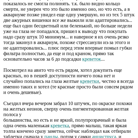
показалось не смогла полинять. т.к. было видно кольцо
смерти, не уверен что это было именно оно, но что есть, а в
аквариуме позже увидел еще одну умершую, но из тех 5 штук
две ажурных вишенки все же выжили или адаптировались...
еще был один бесцветный или беленький, но больше недели
уже на глаза не попадался, пришел к выводу что покупать
надо сразу штук 10 минимум... и наверное я их очень резко
тогда закинул в аквариум, похоже стрессанули из-за этого и
не адаптировались... плюс перед этим впервые помыл губки
фильтра полностью, да еще и под краном, прямо так
основательно часов за 6 до подсадки
креветок
...
Посмотрел на авито что есть рядом, хотел докупить еще
красных, но в пешей доступности ничего пока нет и
случайно попались на глаза желтые
креветки
, честно я всегда
именно таких и хотел (те красные просто были совсем рядом
и очень дешевые).
Съездил вчера вечером забрал 10 штучек, по окраске похожи
на желтых неонов, сверху очень пигментированная желтая
полоса у
большинства, но есть и не яркий, полупрозрачный и была
одна очень маленькая
креветка
, прямо малыш, такая яркая
толпа кончено сразу заметна, сейчас наблюдал как отбирали
таблетки сначала у
панды
, потом у самки
анциструса
, и