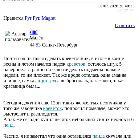
07/03/2026 20:49:33
#3237150
Нравится
Fyr Fyr
,
Magrat
Ответить
sl88
Малёк
44
53
Санкт-Петербург
Почти год пытался сделать креветочник, в итоге в конце
весны и летом начался падеж
креветок
, осталось штук 5
наверное... странно но если не делать подмены больше
недели, то им плохеет. Так же вроде осталась одна аманда,
или две, самка
анциструса
выбросилась, так жалко, такая
красавица была...
Сегодня докупил еще 12шт таких же желтых неончиков у
того же заводчика
креветок
. попросил помельче, может кто
выстрелит и расплодится.
А так же сегодня купил десяток небольших синих неонов и 6
панд
.
Честно, я не заметил что одна оставшаяся
панда
скучала или