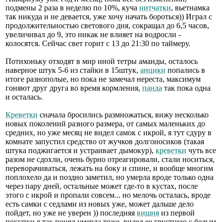
подмены 2 раза в неделю по 10%, куча
нитчатки
, вьетнамка
так никуда и не девается, уже хочу начать бороться)) Играл с
продолжительностью светового дня, сокращал до 6,5 часов,
увеличивал до 9, это никак не влияет на водросли -
колосятся. Сейчас свет горит с 13 до 21:30 по таймеру.
Потихоньку отходят в мир иной тетры аманды, осталось
наверное штук 5-6 из стайки в 15штук,
анцики
попались в
итоге разнополые, но пока не замечал нереста, максимум
гоняют друг друга во время кормления,
панда
так пока одна
и осталась.
Креветки
сначала бросились размножаться, вижу несколько
новых поколений разного размера, от самых маленьких до
средних, но уже месяц не видел самок с икрой, я тут сдуру в
комнате запустил средство от жучков долгоносиков (такая
штука поджигается и устраивает дымокур),
креветки
чуть все
разом не сдохли, очень бурно отреагировали, стали носиться,
переворачиваться, лежать на боку и спине, и вообще многим
поплохело да и поздно заметил, но умерла вроде только одна
через пару дней, остальные может где-то в кустах, после
этого с икрой и пропали совсем... но мелочь осталась, вроде
есть самки с седлами из новых уже, может дальше дело
пойдет, но уже не уверен )) последняя
вишня
из первой
покупки я так понял умерла тоже, видел ее грустную с белым