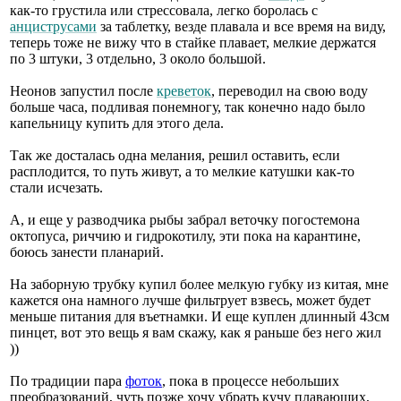
как-то грустила или стрессовала, легко боролась с
анциструсами
за таблетку, везде плавала и все время на виду,
теперь тоже не вижу что в стайке плавает, мелкие держатся
по 3 штуки, 3 отдельно, 3 около большой.
Неонов запустил после
креветок
, переводил на свою воду
больше часа, подливая понемногу, так конечно надо было
капельницу купить для этого дела.
Так же досталась одна мелания, решил оставить, если
расплодится, то путь живут, а то мелкие катушки как-то
стали исчезать.
А, и еще у разводчика рыбы забрал веточку погостемона
октопуса, риччию и гидрокотилу, эти пока на карантине,
боюсь занести планарий.
На заборную трубку купил более мелкую губку из китая, мне
кажется она намного лучше фильтрует взвесь, может будет
меньше питания для въетнамки. И еще куплен длинный 43см
пинцет, вот это вещь я вам скажу, как я раньше без него жил
))
По традиции пара
фоток
, пока в процессе небольших
преобразований, чуть позже хочу убрать кучу плавающих,