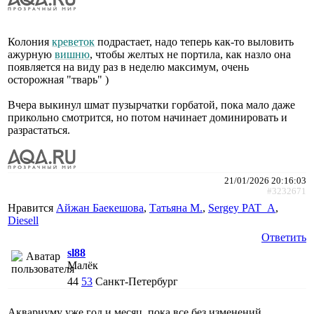
Колония
креветок
подрастает, надо теперь как-то выловить
ажурную
вишню
, чтобы желтых не портила, как назло она
появляется на виду раз в неделю максимум, очень
осторожная "тварь" )
Вчера выкинул шмат пузырчатки горбатой, пока мало даже
прикольно смотрится, но потом начинает доминировать и
разрастаться.
21/01/2026 20:16:03
#3232671
Нравится
Айжан Баекешова
,
Татьяна М.
,
Sergey PAT_A
,
Diesell
Ответить
sl88
Малёк
44
53
Санкт-Петербург
Аквариуму уже год и месяц, пока все без изменений,