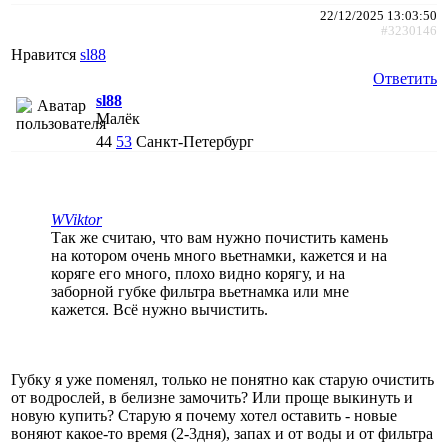
22/12/2025 13:03:50
#3230146
Нравится
sl88
Ответить
sl88
Малёк
44
53
Санкт-Петербург
WViktor
Так же считаю, что вам нужно почистить камень
на котором очень много вьетнамки, кажется и на
коряге его много, плохо видно корягу, и на
заборной губке фильтра вьетнамка или мне
кажется. Всё нужно вычистить.
Губку я уже поменял, только не понятно как старую очистить
от водрослей, в белизне замочить? Или проще выкинуть и
новую купить? Старую я почему хотел оставить - новые
воняют какое-то время (2-3дня), запах и от воды и от фильтра