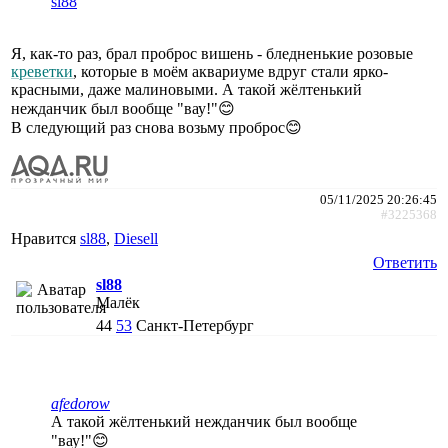
sl88
Я, как-то раз, брал проброс вишень - бледненькие розовые
креветки
, которые в моём аквариуме вдруг стали ярко-
красными, даже малиновыми. А такой жёлтенький
нежданчик был вообще "вау!"😊
В следующий раз снова возьму проброс😊
05/11/2025 20:26:45
#3225368
Нравится
sl88
,
Diesell
Ответить
sl88
Малёк
44
53
Санкт-Петербург
afedorow
А такой жёлтенький нежданчик был вообще
"вау!"😊