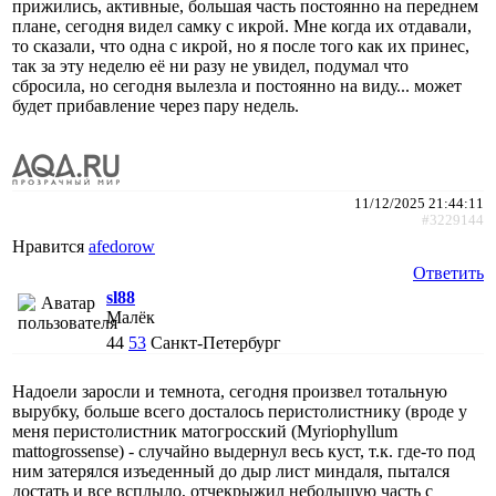
прижились, активные, большая часть постоянно на переднем
плане, сегодня видел самку с икрой. Мне когда их отдавали,
то сказали, что одна с икрой, но я после того как их принес,
так за эту неделю её ни разу не увидел, подумал что
сбросила, но сегодня вылезла и постоянно на виду... может
будет прибавление через пару недель.
11/12/2025 21:44:11
#3229144
Нравится
afedorow
Ответить
sl88
Малёк
44
53
Санкт-Петербург
Надоели заросли и темнота, сегодня произвел тотальную
вырубку, больше всего досталось перистолистнику (вроде у
меня перистолистник матогросский (Myriophyllum
mattogrossense) - случайно выдернул весь куст, т.к. где-то под
ним затерялся изъеденный до дыр лист миндаля, пытался
достать и все всплыло, отчекрыжил небольшую часть с