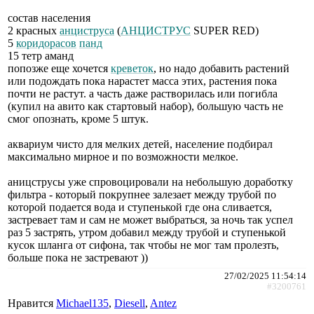
состав населения
2 красных
анциструса
(
АНЦИСТРУС
SUРЕR RЕD)
5
коридорасов
панд
15 тетр аманд
попозже еще хочется
креветок
, но надо добавить растений
или подождать пока нарастет масса этих, растения пока
почти не растут. а часть даже растворилась или погибла
(купил на авито как стартовый набор), большую часть не
смог опознать, кроме 5 штук.
аквариум чисто для мелких детей, население подбирал
максимально мирное и по возможности мелкое.
аницструсы уже спровоцировали на небольшую доработку
фильтра - который покрупнее залезает между трубой по
которой подается вода и ступенькой где она сливается,
застревает там и сам не может выбраться, за ночь так успел
раз 5 застрять, утром добавил между трубой и ступенькой
кусок шланга от сифона, так чтобы не мог там пролезть,
больше пока не застревают ))
27/02/2025 11:54:14
#3200761
Нравится
Michael135
,
Diesell
,
Antez