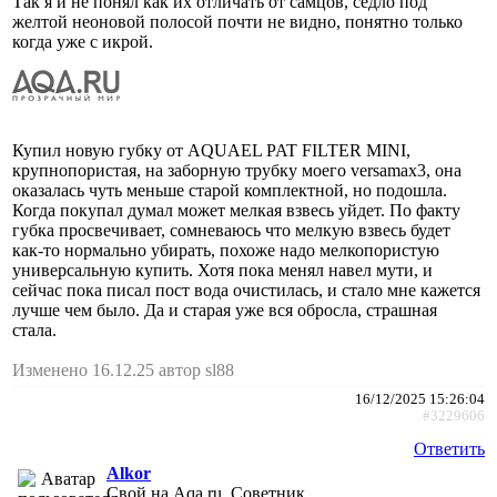
Так я и не понял как их отличать от самцов, седло под
желтой неоновой полосой почти не видно, понятно только
когда уже с икрой.
Купил новую губку от AQUAEL PAT FILTER MINI,
крупнопористая, на заборную трубку моего versamax3, она
оказалась чуть меньше старой комплектной, но подошла.
Когда покупал думал может мелкая взвесь уйдет. По факту
губка просвечивает, сомневаюсь что мелкую взвесь будет
как-то нормально убирать, похоже надо мелкопористую
универсальную купить. Хотя пока менял навел мути, и
сейчас пока писал пост вода очистилась, и стало мне кажется
лучше чем было. Да и старая уже вся обросла, страшная
стала.
Изменено 16.12.25 автор sl88
16/12/2025 15:26:04
#3229606
Ответить
Alkor
Свой на Aqa.ru, Советник