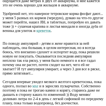
ощущается даже метрах в двух от аквариума, и мне кажется
это не очень хорошо для жильцов в аквариуме.
Удобрений нет, это наверное тетровские корма фосфат дают...
у меня 5 разных их кормов (чередую), думаю на что-то другое
может перейти, нашел JBL в таблетках, попробую их давать
тоже )) + сушеная крапива и листья миндаля и иногда дуба от
веника для улиток и
креветок
.
По поводу ампулярий - детям и жене нравится за ней
наблюдать, она большая, в целом интересная, но я всегда
боюсь, что внезапно сдохнет и испортит воду, пока решили
новую не покупать. Оказывается последняя ампулярия
неплохо так ела ряску, у меня было немного и я все гадал
почему она не растет, почти сходит на нет, чего ей не
хватает? И тут ампулярия умирает, а через 3 дня все в ряске,
прямо затягивает...
Сегодня впервые увидел мелкого желтого креветосика, пока
одного, ползал во
мхе
и в зарослях пузырчатки. Собственно
поэтому я пока не трогаю камни и корягу, стараюсь даже не
дышать в сторону каких-то изменений )) Воду меняю/
доливаю литра по 2-4 в день с легкой сифонкой по переднему
плану, пока только водопровод, без доочистки.