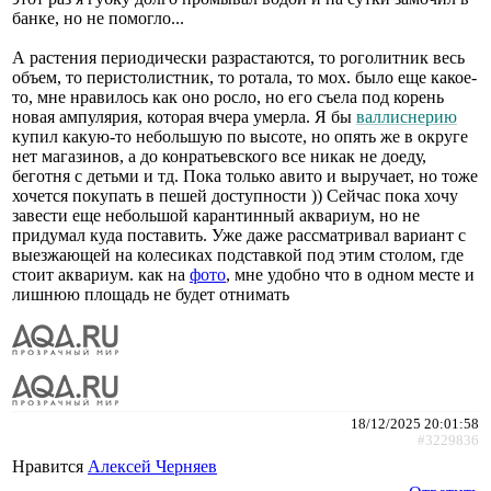
банке, но не помогло...
А растения периодически разрастаются, то роголитник весь
объем, то перистолистник, то ротала, то мох. было еще какое-
то, мне нравилось как оно росло, но его съела под корень
новая ампулярия, которая вчера умерла. Я бы
валлиснерию
купил какую-то небольшую по высоте, но опять же в округе
нет магазинов, а до конратьевского все никак не доеду,
беготня с детьми и тд. Пока только авито и выручает, но тоже
хочется покупать в пешей доступности )) Сейчас пока хочу
завести еще небольшой карантинный аквариум, но не
придумал куда поставить. Уже даже рассматривал вариант с
выезжающей на колесиках подставкой под этим столом, где
стоит аквариум. как на
фото
, мне удобно что в одном месте и
лишнюю площадь не будет отнимать
18/12/2025 20:01:58
#3229836
Нравится
Алексей Черняев