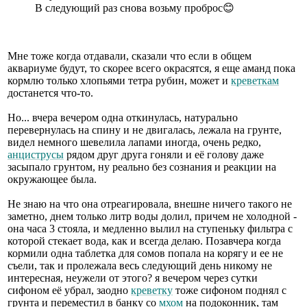
В следующий раз снова возьму проброс😊
Мне тоже когда отдавали, сказали что если в общем
аквариуме будут, то скорее всего окрасятся, я еще аманд пока
кормлю только хлопьями тетра рубин, может и
креветкам
достанется что-то.
Но... вчера вечером одна откинулась, натурально
перевернулась на спину и не двигалась, лежала на грунте,
видел немного шевелила лапами иногда, очень редко,
анциструсы
рядом друг друга гоняли и её голову даже
засыпало грунтом, ну реально без сознания и реакции на
окружающее была.
Не знаю на что она отреагировала, внешне ничего такого не
заметно, днем только литр воды долил, причем не холодной -
она часа 3 стояла, и медленно вылил на ступеньку фильтра с
которой стекает вода, как и всегда делаю. Позавчера когда
кормили одна таблетка для сомов попала на корягу и ее не
съели, так и пролежала весь следующий день никому не
интересная, неужели от этого? я вечером через сутки
сифоном её убрал, заодно
креветку
тоже сифоном поднял с
грунта и переместил в банку со
мхом
на подоконник, там