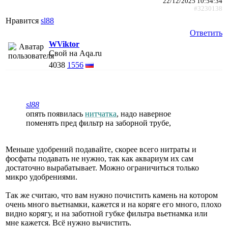
22/12/2025 10:54:34
#3230138
Нравится
sl88
Ответить
WViktor
Свой на Aqa.ru
4038
1556
sl88
опять появилась
нитчатка
, надо наверное
поменять пред фильтр на заборной трубе,
Меньше удобрений подавайте, скорее всего нитраты и
фосфаты подавать не нужно, так как аквариум их сам
достаточно вырабатывает. Можно ограничиться только
микро удобрениями.
Так же считаю, что вам нужно почистить камень на котором
очень много вьетнамки, кажется и на коряге его много, плохо
видно корягу, и на заботной губке фильтра вьетнамка или
мне кажется. Всё нужно вычистить.