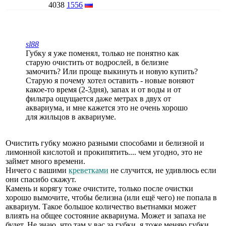
4038
1556
sl88
Губку я уже поменял, только не понятно как
старую очистить от водрослей, в белизне
замочить? Или проще выкинуть и новую купить?
Старую я почему хотел оставить - новые воняют
какое-то время (2-3дня), запах и от воды и от
фильтра ощущается даже метрах в двух от
аквариума, и мне кажется это не очень хорошо
для жильцов в аквариуме.
Очистить губку можно разными способами и белизной и
лимонной кислотой и прокипятить.... чем угодно, это не
займет много времени.
Ничего с вашими
креветками
не случится, не удивлюсь если
они спасибо скажут.
Камень и корягу тоже очистите, только после очистки
хорошо вымочите, чтобы белизна (или ещё чего) не попала в
аквариум. Такое большое количество вьетнамки может
влиять на общее состояние аквариума. Может и запаха не
будет. Не знаю, что там у вас за губки, я тоже меняю губки