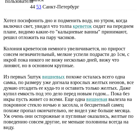
44
53
Санкт-Петербург
Хотел посифонить дно и подменить воду, но утром, когда
включил свет, увидел что толпа
креветок
сидит на переднем
плане, видимо какие-то "кальциевые ванны" принимают,
решил отложить на пару часиков.
Колония креветосов немного увеличивается, но прирост
совсем незначительный, мелкие успели подрасти до 1см, с
икрой пока никого не вижу несколько дней, вижу что
линяют, но в основном крупные.
Из первых 5штук
вишневых
похоже осталась всего одна
самка, по размеру уже догнала взрослых желтых неонов, все
думаю отсадить ее куда-то и оставить только желтых. Даже
купил емкость под это дело перед новым годом... Пока без
икры пусть живет со всеми. Еще одна
вишневая
вылезла на
покровное стекло ночью и засохла, и бесцветный самец
похоже пропал окончательно, не видел уже больше месяца.
Уж очень они осторожные и пугливые оказались, желтые по
поведению совсем другие, не меньше половины всегда на
виду.