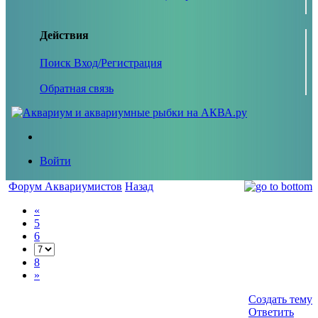
Действия
Поиск
Вход/Регистрация
Обратная связь
Войти
Форум Аквариумистов
Назад
«
5
6
8
»
Создать тему
Ответить