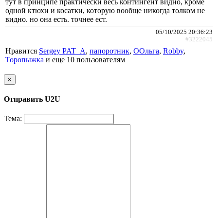
тут в принципе практически весь контингент видно, кроме
одной ктюхи и косатки, которую вообще никогда толком не
видно. но она есть. точнее ест.
05/10/2025 20:36:23
#3222045
Нравится
Sergey PAT_A
,
папоротник
,
ООльга
,
Robby
,
Торопыжка
и еще
10 пользователям
×
Отправить U2U
Тема: