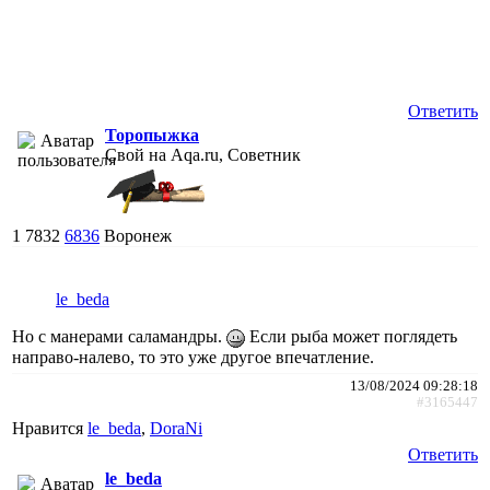
Ответить
Торопыжка
Свой на Aqa.ru, Советник
1
7832
6836
Воронеж
le_beda
Но с манерами саламандры.
Если рыба может поглядеть
направо-налево, то это уже другое впечатление.
13/08/2024 09:28:18
#3165447
Нравится
le_beda
,
DoraNi
Ответить
le_beda