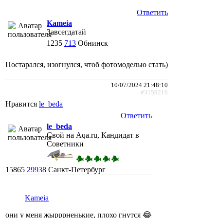
Ответить
Kameia
Завсегдатай
1235
713
Обнинск
Постарался, изогнулся, чтоб фотомоделью стать)
10/07/2024 21:48:10
#3159216
Нравится
le_beda
Ответить
le_beda
Свой на Aqa.ru, Кандидат в
Советники
15865
29938
Санкт-Петербург
Kameia
они у меня жырррненькие, плохо гнутся 😂