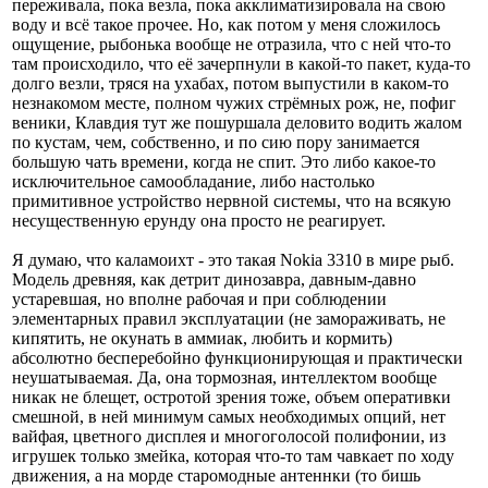
переживала, пока везла, пока акклиматизировала на свою
воду и всё такое прочее. Но, как потом у меня сложилось
ощущение, рыбонька вообще не отразила, что с ней что-то
там происходило, что её зачерпнули в какой-то пакет, куда-то
долго везли, тряся на ухабах, потом выпустили в каком-то
незнакомом месте, полном чужих стрёмных рож, не, пофиг
веники, Клавдия тут же пошуршала деловито водить жалом
по кустам, чем, собственно, и по сию пору занимается
большую чать времени, когда не спит. Это либо какое-то
исключительное самообладание, либо настолько
примитивное устройство нервной системы, что на всякую
несущественную ерунду она просто не реагирует.
Я думаю, что каламоихт - это такая Nokia 3310 в мире рыб.
Модель древняя, как детрит динозавра, давным-давно
устаревшая, но вполне рабочая и при соблюдении
элементарных правил эксплуатации (не замораживать, не
кипятить, не окунать в аммиак, любить и кормить)
абсолютно бесперебойно функционирующая и практически
неушатываемая. Да, она тормозная, интеллектом вообще
никак не блещет, остротой зрения тоже, объем оперативки
смешной, в ней минимум самых необходимых опций, нет
вайфая, цветного дисплея и многоголосой полифонии, из
игрушек только змейка, которая что-то там чавкает по ходу
движения, а на морде старомодные антеннки (то бишь