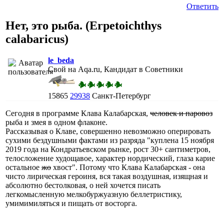
Ответить
Нет, это рыба. (Erpetoichthys
calabaricus)
le_beda
Свой на Aqa.ru, Кандидат в Советники
15865
29938
Санкт-Петербург
Сегодня в программе Клава Калабарская,
человек и паровоз
рыба и змея в одном флаконе.
Рассказывая о Клаве, совершенно невозможно оперировать
сухими бездушными фактами из разряда "куплена 15 ноября
2019 года на Кондратьевском рынке, рост 30+ сантиметров,
телосложение худощавое, характер нордический, глаза карие
остальное
жо
хвост". Потому что Клава Калабарская - она
чисто лирическая героиня, вся такая воздушная, изящная и
абсолютно бестолковая, о ней хочется писать
легкомысленную мелкобуржуазную беллетристику,
умимимиляться и пищать от восторга.