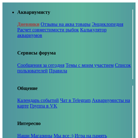
Аквариумисту
Дневники
Отзывы на аква товары
Энциклопедия
Расчет совместимости рыбок
Калькулятор
аквариумов
Сервисы форума
Сообщения за сегодня
Темы с моим участием
Список
пользователей
Правила
Общение
Календарь событий
Чат в Telegram
Аквариумисты на
карте
Группа в VK
Интересно
Наши Магазины
Мы все :)
Игра на память