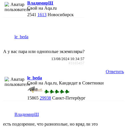
ВладимирЩ
Свой на Aqa.ru
2541
1613
Новосибирск
le_beda
А у вас пара или однополые экземпляры?
13/08/2024 10:34:57
#3165457
Ответить
le_beda
Свой на Aqa.ru, Кандидат в Советники
15865
29938
Санкт-Петербург
ВладимирЩ
есть подозрение, что разнополые, но вряд ли это