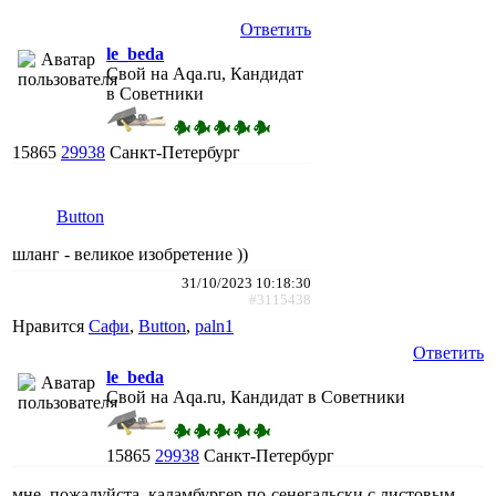
Ответить
le_beda
Свой на Aqa.ru, Кандидат
в Советники
15865
29938
Санкт-Петербург
Button
шланг - великое изобретение ))
31/10/2023 10:18:30
#3115438
Нравится
Сафи
,
Button
,
paln1
Ответить
le_beda
Свой на Aqa.ru, Кандидат в Советники
15865
29938
Санкт-Петербург
мне, пожалуйста, каламбургер по-сенегальски с листовым