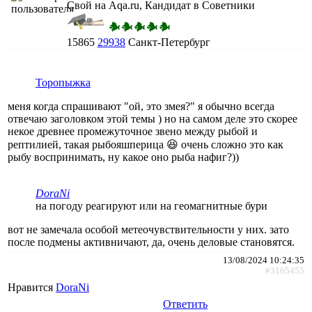
Свой на Aqa.ru, Кандидат в Советники
15865
29938
Санкт-Петербург
Торопыжка
меня когда спрашивают "ой, это змея?" я обычно всегда
отвечаю заголовком этой темы ) но на самом деле это скорее
некое древнее промежуточное звено между рыбой и
рептилией, такая рыбояшперица 😆 очень сложно это как
рыбу воспринимать, ну какое оно рыба нафиг?))
DoraNi
на погоду реагируют или на геомагнитные бури
вот не замечала особой метеочувствительности у них. зато
после подмены активничают, да, очень деловые становятся.
13/08/2024 10:24:35
#3165455
Нравится
DoraNi
Ответить