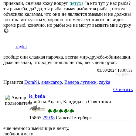
приехали, сначала хожу вокруг
петуха
"а кто тут у нас рыба?
ты рыыыба, да? да, ты рыба, самая рыбистая рыба", потом
объясняю каламам, что они не являются змеями и не должны
вот так вот кусаться, хорошо что меня тут никто не видит.
кроме рыб, конечно. но рыбы же не могут вызвать мне дурку
😂
zayka
вообще они сладкая парочка, всегда мир-дружба-обнимашки.
даже не знаю, что вдруг пошло не так, весь день бузят.
03/08/2024 18:07:39
#3163902
Нравится
DoraNi
,
анаксагор
,
Валера луганск
,
zayka
Ответить
le_beda
Свой на Aqa.ru, Кандидат в Советники
15865
29938
Санкт-Петербург
ещё немного змеилища в ленту.
люблюнимагу.