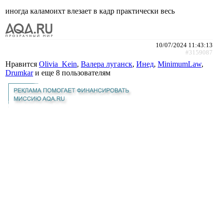
иногда каламоихт влезает в кадр практически весь
10/07/2024 11:43:13
#3159087
Нравится
Olivia_Kein
,
Валера луганск
,
Инед
,
MinimumLaw
,
Drumkar
и еще
8 пользователям