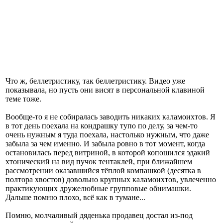
Что ж, беллетристику, так беллетристику. Видео уже
показывала, но пусть они висят в персональной клавиной
теме тоже.
Вообще-то я не собиралась заводить никаких каламоихтов. Я
в тот день поехала на кондрашку тупо по делу, за чем-то
очень нужным я туда поехала, настолько нужным, что даже
забыла за чем именно. И забыла ровно в тот момент, когда
остановилась перед витриной, в которой копошился эдакий
хтонический на вид пучок тентаклей, при ближайшем
рассмотрении оказавшийся тёплой компашкой (десятка в
полтора хвостов) довольно крупных каламоихтов, увлеченно
практикующих дружелюбные групповые обнимашки.
Дальше помню плохо, всё как в тумане...
Помню, молчаливый дяденька продавец достал из-под