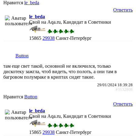
Нравится
le_beda
Ответить
le_beda
Свой на Aqa.ru, Кандидат в Советники
15865
29938
Санкт-Петербург
Button
там еще свет такой, основной не включился, только
дискотеку зажгла, чтоб видеть, что полоть, а они там в
багровом полумраке в криптах сидят такие.
29/01/2024 18:39:28
#3132808
Нравится
Button
Ответить
le_beda
Свой на Aqa.ru, Кандидат в Советники
15865
29938
Санкт-Петербург