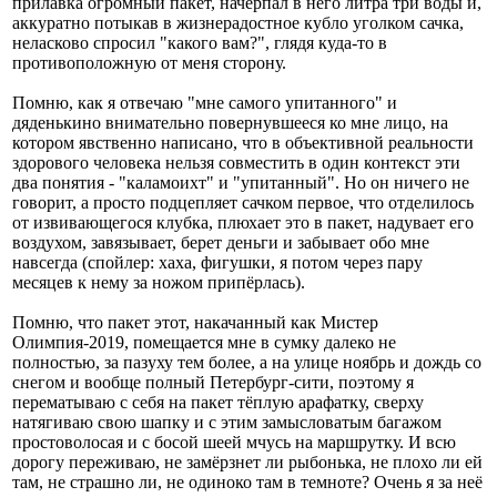
прилавка огромный пакет, начерпал в него литра три воды и,
аккуратно потыкав в жизнерадостное кубло уголком сачка,
неласково спросил "какого вам?", глядя куда-то в
противоположную от меня сторону.
Помню, как я отвечаю "мне самого упитанного" и
дяденькино внимательно повернувшееся ко мне лицо, на
котором явственно написано, что в объективной реальности
здорового человека нельзя совместить в один контекст эти
два понятия - "каламоихт" и "упитанный". Но он ничего не
говорит, а просто подцепляет сачком первое, что отделилось
от извивающегося клубка, плюхает это в пакет, надувает его
воздухом, завязывает, берет деньги и забывает обо мне
навсегда (спойлер: хаха, фигушки, я потом через пару
месяцев к нему за ножом припёрлась).
Помню, что пакет этот, накачанный как Мистер
Олимпия-2019, помещается мне в сумку далеко не
полностью, за пазуху тем более, а на улице ноябрь и дождь со
снегом и вообще полный Петербург-сити, поэтому я
перематываю с себя на пакет тёплую арафатку, сверху
натягиваю свою шапку и с этим замысловатым багажом
простоволосая и с босой шеей мчусь на маршрутку. И всю
дорогу переживаю, не замёрзнет ли рыбонька, не плохо ли ей
там, не страшно ли, не одиноко там в темноте? Очень я за неё