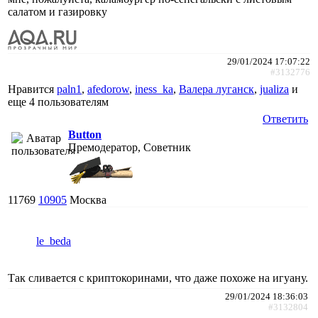
салатом и газировку
29/01/2024 17:07:22
#3132776
Нравится
paln1
,
afedorow
,
iness_ka
,
Валера луганск
,
jualiza
и
еще
4 пользователям
Ответить
Button
Премодератор, Советник
11769
10905
Москва
le_beda
Так сливается с криптокоринами, что даже похоже на игуану.
29/01/2024 18:36:03
#3132804