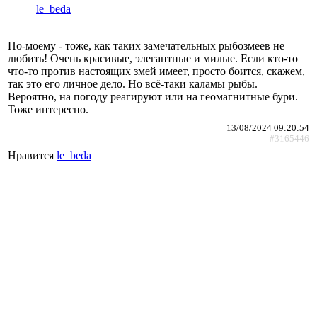
le_beda
По-моему - тоже, как таких замечательных рыбозмеев не
любить! Очень красивые, элегантные и милые. Если кто-то
что-то против настоящих змей имеет, просто боится, скажем,
так это его личное дело. Но всё-таки каламы рыбы.
Вероятно, на погоду реагируют или на геомагнитные бури.
Тоже интересно.
13/08/2024 09:20:54
#3165446
Нравится
le_beda