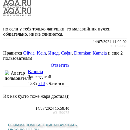
но если у тебя только лапушки, то малавийник нужен
обязательно. иначе слипнется.
14/07/2024 14:00:02
#3159961
Нравится
Olivia_Kein
,
Инед
,
Сафи
,
Drumkar
,
Kameia
и еще
2
пользователям
Ответить
Kameia
Завсегдатай
1235
713
Обнинск
Их как будто тоже жара достала))
14/07/2024 15:58:40
#3159975