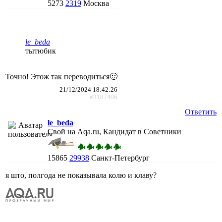
5273
2319
Москва
le_beda
тытюбик
Точно! Этож так переводиться🙂
21/12/2024 18:42:26
#3187406
Ответить
le_beda
Свой на Aqa.ru, Кандидат в Советники
15865
29938
Санкт-Петербург
я што, полгода не показывала колю и клаву?