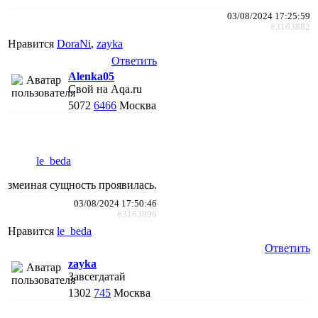
03/08/2024 17:25:59
#3163882
Нравится
DoraNi
,
zayka
Ответить
Alenka05
Свой на Aqa.ru
5072
6466
Москва
le_beda
змеиная сущность проявилась.
03/08/2024 17:50:46
#3163896
Нравится
le_beda
Ответить
zayka
Завсегдатай
1302
745
Москва