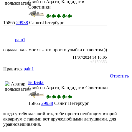
Свой на Aqa.ru, Кандидат в
Советники
15865
29938
Санкт-Петербург
paln1
о даааа. каламоихт - это просто улыбка с хвостом ))
11/07/2024 14:16:05
#3159353
Нравится
paln1
Ответить
le_beda
Свой на Aqa.ru, Кандидат в Советники
15865
29938
Санкт-Петербург
когда у тебя малавийник, тебе просто необходим второй
аквариум с такими вот дружелюбными лапушками. для
уравновешивания.