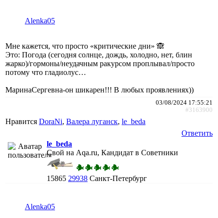
Alenka05
Мне кажется, что просто «критические дни» 🙈
Это: Погода (сегодня солнце, дождь, холодно, нет, блин
жарко)/гормоны/неудачным ракурсом проплывал/просто
потому что гладиолус…
МаринаСергевна-он шикарен!!! В любых проявлениях))
03/08/2024 17:55:21
#3163900
Нравится
DoraNi
,
Валера луганск
,
le_beda
Ответить
le_beda
Свой на Aqa.ru, Кандидат в Советники
15865
29938
Санкт-Петербург
Alenka05