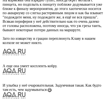
На кормёжке она изрядно тупит, иногда берет мотыля с
пинцета, но подплыть к пинцету поближе додумывается уже
ближе к финалу меропроиятия, до этого хаотически носится
по аквариуму со слегка растерянным лицом и как бы взывает
"подождите меня, ну подождите же, я ещё не вся пришла".
Всякая периферия у неё действительно как-то очень далеко
от головы расположена, поэтому иногда, что уж греха таить,
бывают некоторые потери данных на маршруте.
Зато по изяществу и грации переплюнуть Клаву в нашем
колхозе не может никто.
А еще она умеет косплеить кобру.
И улыбка у неё очаровательная. Задумчивая такая. Как будто
там есть, чем задумываться