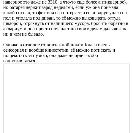
наверное это даже не 3310, а что-то еще более антикварное),
но батарея держит заряд неделями, если уж она поймала
какой сигнал, то фиг она его потеряет, а если вдруг упала на
пол и уползла под диван, то её можно выковырять оттуда
шваброй, отряхнуть от налипшего мусора, бросить обратно в
аквариум и она просто почапает по своим делам дальше как
ни в чем не бывало.
Однако в отличие от винтажной нокии Клава очень
сенсорная и вообще кинестетик, её можно потискать и
пощекотать за пузико, она даже не будет особо
сопротивляться.