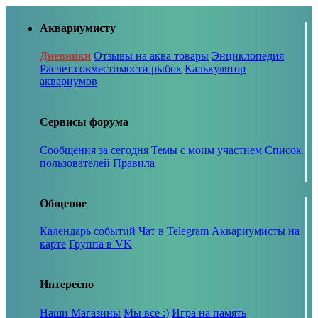
Аквариумисту
Дневники
Отзывы на аква товары
Энциклопедия
Расчет совместимости рыбок
Калькулятор
аквариумов
Сервисы форума
Сообщения за сегодня
Темы с моим участием
Список
пользователей
Правила
Общение
Календарь событий
Чат в Telegram
Аквариумисты на
карте
Группа в VK
Интересно
Наши Магазины
Мы все :)
Игра на память