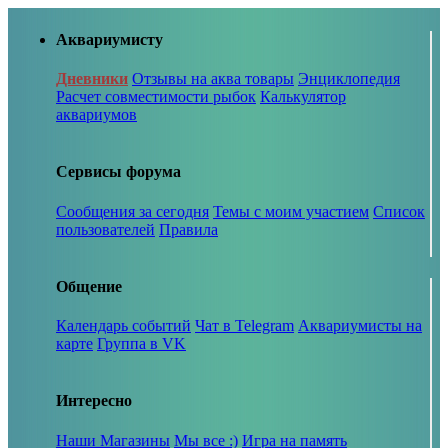
Аквариумисту
Дневники
Отзывы на аква товары
Энциклопедия
Расчет совместимости рыбок
Калькулятор
аквариумов
Сервисы форума
Сообщения за сегодня
Темы с моим участием
Список
пользователей
Правила
Общение
Календарь событий
Чат в Telegram
Аквариумисты на
карте
Группа в VK
Интересно
Наши Магазины
Мы все :)
Игра на память