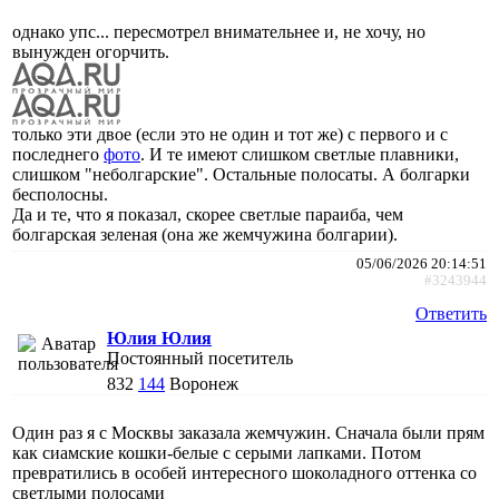
однако упс... пересмотрел внимательнее и, не хочу, но
вынужден огорчить.
только эти двое (если это не один и тот же) с первого и с
последнего
фото
. И те имеют слишком светлые плавники,
слишком "неболгарские". Остальные полосаты. А болгарки
бесполосны.
Да и те, что я показал, скорее светлые параиба, чем
болгарская зеленая (она же жемчужина болгарии).
05/06/2026 20:14:51
#3243944
Ответить
Юлия Юлия
Постоянный посетитель
832
144
Воронеж
Один раз я с Москвы заказала жемчужин. Сначала были прям
как сиамские кошки-белые с серыми лапками. Потом
превратились в особей интересного шоколадного оттенка со
светлыми полосами