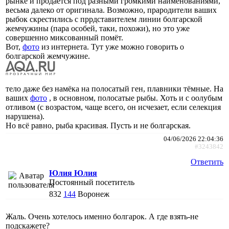
рынке и продаётся под разными громкими наименованиями,
весьма далеко от оригинала. Возможно, прародители ваших
рыбок скрестились с пррдставителем линии болгарской
жемчужины (пара особей, таки, похожи), но это уже
совершенно миксованный помёт.
Вот,
фото
из интернета. Тут уже можно говорить о
болгарской жемчужине.
тело даже без намёка на полосатый ген, плавники тёмные. На
ваших
фото
, в основном, полосатые рыбы. Хоть и с оолубым
отливом (с возрастом, чаще всего, он исчезает, если селекция
нарушена).
Но всё равно, рыба красивая. Пусть и не болгарская.
04/06/2026 22:04:36
#3243842
Ответить
Юлия Юлия
Постоянный посетитель
832
144
Воронеж
Жаль. Очень хотелось именно болгарок. А где взять-не
подскажете?