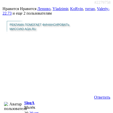
#2279758
Нравится Нравится
Лениво
,
Yladzimir
,
KoRvin
,
титан
,
Valeriy-
22.73
и еще
2 пользователям
Ответить
SlogA
Малёк