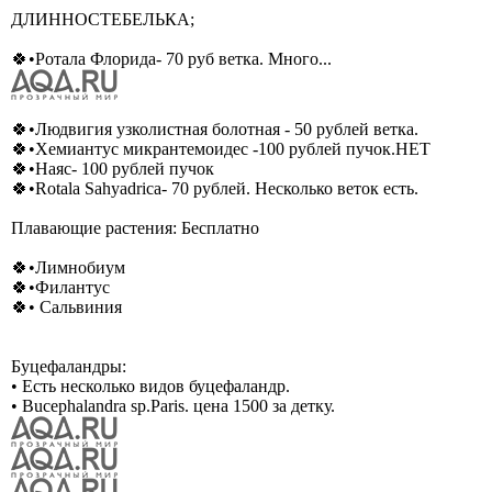
ДЛИННОСТЕБЕЛЬКА;
🍀•Ротала Флорида- 70 руб ветка. Много...
🍀•Людвигия узколистная болотная - 50 рублей ветка.
🍀•Хемиантус микрантемоидес -100 рублей пучок.НЕТ
🍀•Наяс- 100 рублей пучок
🍀•Rotala Sahyadrica- 70 рублей. Несколько веток есть.
Плавающие растения: Бесплатно
🍀•Лимнобиум
🍀•Филантус
🍀• Сальвиния
Буцефаландры:
• Есть несколько видов буцефаландр.
• Bucephalandra sp.Paris. цена 1500 за детку.