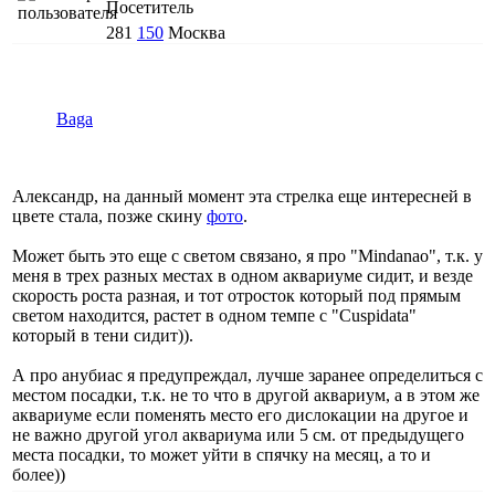
Посетитель
281
150
Москва
Baga
Александр, на данный момент эта стрелка еще интересней в
цвете стала, позже скину
фото
.
Может быть это еще с светом связано, я про "Mindanao", т.к. у
меня в трех разных местах в одном аквариуме сидит, и везде
скорость роста разная, и тот отросток который под прямым
светом находится, растет в одном темпе с "Cuspidata"
который в тени сидит)).
А про анубиас я предупреждал, лучше заранее определиться с
местом посадки, т.к. не то что в другой аквариум, а в этом же
аквариуме если поменять место его дислокации на другое и
не важно другой угол аквариума или 5 см. от предыдущего
места посадки, то может уйти в спячку на месяц, а то и
более))