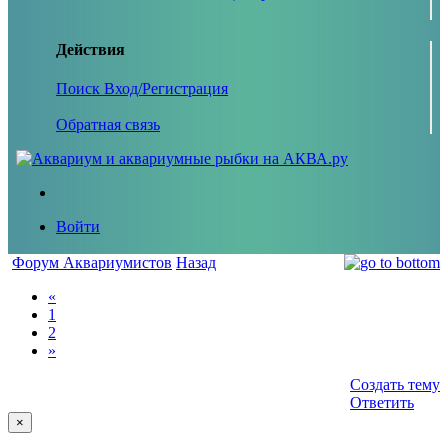
Действия
Поиск
Вход/Регистрация
Обратная связь
Войти
Форум Аквариумистов
Назад
«
1
2
»
Создать тему
Ответить
×