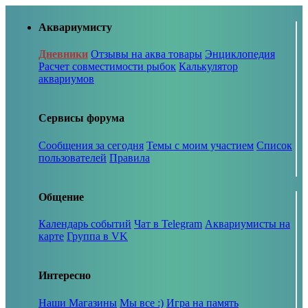
Аквариумисту
Дневники
Отзывы на аква товары
Энциклопедия
Расчет совместимости рыбок
Калькулятор
аквариумов
Сервисы форума
Сообщения за сегодня
Темы с моим участием
Список
пользователей
Правила
Общение
Календарь событий
Чат в Telegram
Аквариумисты на
карте
Группа в VK
Интересно
Наши Магазины
Мы все :)
Игра на память