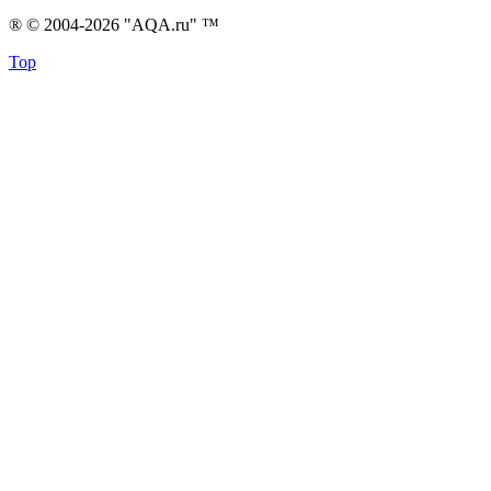
® © 2004-2026 "AQA.ru" ™
Top