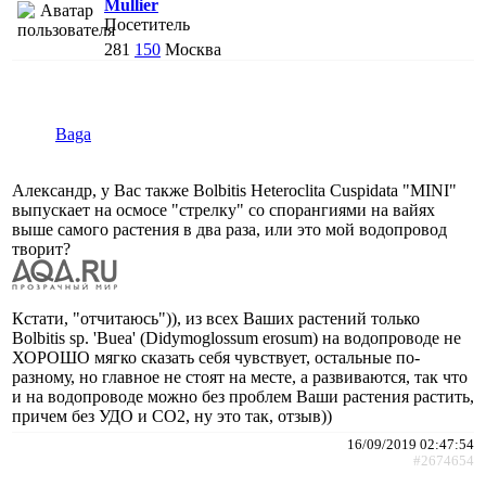
Mullier
Посетитель
281
150
Москва
Baga
Александр, у Вас также Bolbitis Heteroclita Cuspidata "MINI"
выпускает на осмосе "стрелку" со спорангиями на вайях
выше самого растения в два раза, или это мой водопровод
творит?
Кстати, "отчитаюсь")), из всех Ваших растений только
Bolbitis sp. 'Buea' (Didymoglossum erosum) на водопроводе не
ХОРОШО мягко сказать себя чувствует, остальные по-
разному, но главное не стоят на месте, а развиваются, так что
и на водопроводе можно без проблем Ваши растения растить,
причем без УДО и СО2, ну это так, отзыв))
16/09/2019 02:47:54
#2674654