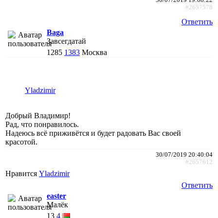
30/07/2019 19:08:22
#2657578
Ответить
Baga
Завсегдатай
1285
1383
Москва
Yladzimir
Добрый Владимир!
Рад, что понравилось.
Надеюсь всё приживётся и будет радовать Вас своей
красотой.
30/07/2019 20:40:04
#2657612
Нравится
Yladzimir
Ответить
easter
Малёк
13
4