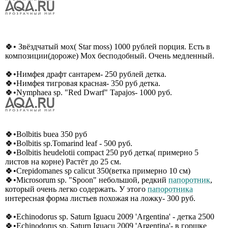
🍀• Звёздчатый мох( Star moss) 1000 рублей порция. Есть в
композиции(дороже) Мох бесподобный. Очень медленный.
🍀•Нимфея драфт сантарем- 250 рублей детка.
🍀•Нимфея тигровая красная- 350 руб детка.
🍀•Nymphaea sp. "Red Dwarf" Tapajos- 1000 руб.
🍀•Bolbitis buea 350 руб
🍀•Bolbitis sp.Tomarind leaf - 500 руб.
🍀•Bolbitis heudelotii compact 250 руб детка( примерно 5
листов на корне) Растёт до 25 см.
🍀•Crepidomanes sp calicut 350(ветка примерно 10 см)
🍀•Microsorum sp. "Spoon" небольшой, редкий
папоротник
,
который очень легко содержать. У этого
папоротника
интересная форма листьев похожая на ложку- 300 руб.
🍀•Echinodorus sp. Saturn Iguacu 2009 'Argentina' - детка 2500
🍀•Echinodorus sp. Saturn Iguacu 2009 'Argentina'- в горшке