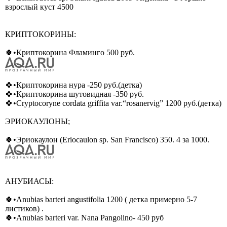
взрослый куст 4500
КРИПТОКОРИНЫ:
🍀•Криптокорина Фламинго 500 руб.
🍀•Криптокорина нура -250 руб.(детка)
🍀•Криптокорина шутовидная -350 руб.
🍀•Cryptocoryne cordata griffita var.“rosanervig” 1200 руб.(детка)
ЭРИОКАУЛОНЫ;
🍀•Эриокаулон (Eriocaulon sp. San Francisco) 350. 4 за 1000.
АНУБИАСЫ:
🍀•Anubias barteri angustifolia 1200 ( детка примерно 5-7
листиков) .
🍀•Anubias barteri var. Nana Pangolino- 450 руб