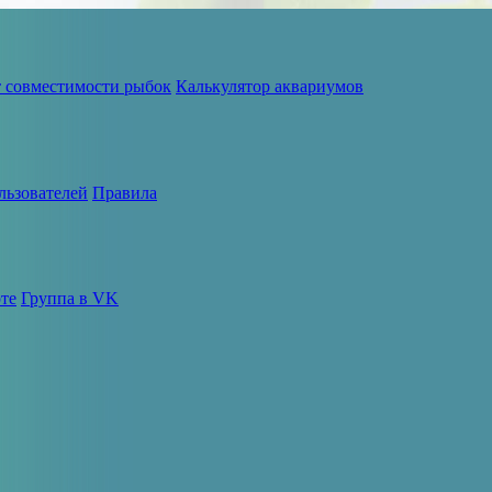
т совместимости рыбок
Калькулятор аквариумов
льзователей
Правила
те
Группа в VK