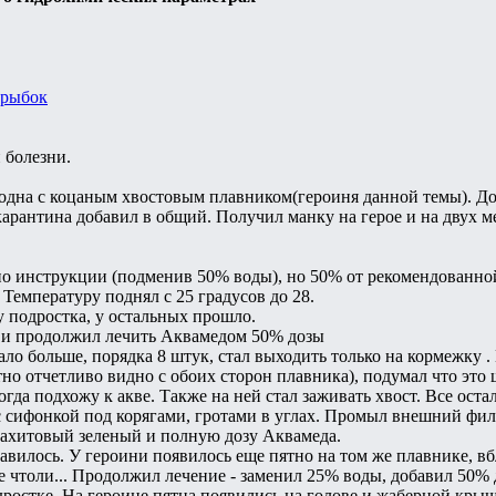
 болезни.
 одна с коцаным хвостовым плавником(героиня данной темы). До
карантина добавил в общий. Получил манку на герое и на двух ме
о инструкции (подменив 50% воды), но 50% от рекомендованной
 Температуру поднял с 25 градусов до 28.
у подростка, у остальных прошло.
ы и продолжил лечить Аквамедом 50% дозы
стало больше, порядка 8 штук, стал выходить только на кормежк
тно отчетливо видно с обоих сторон плавника), подумал что это
огда подхожу к акве. Также на ней стал заживать хвост. Все оста
 сифонкой под корягами, гротами в углах. Промыл внешний филь
лахитовый зеленый и полную дозу Аквамеда.
бавилось. У героини появилось еще пятно на том же плавнике, вб
е чтоли... Продолжил лечение - заменил 25% воды, добавил 50%
одростке. На героине пятна появились на голове и жаберной крыш