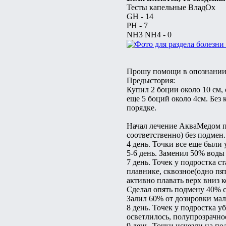
Тесты капельные ВладОх
GH - 14
PH - 7
NH3 NH4 - 0
Прошу помощи в опознании
Предыстория:
Купил 2 боции около 10 см,
еще 5 боций около 4см. Без 
порядке.
Начал лечение АкваМедом п
соответственно) без подмен.
4 день. Точки все еще были 
5-6 день. Заменил 50% вод
7 день. Точек у подростка 
плавнике, сквозное(одно пя
активно плавать верх вниз к
Сделал опять подмену 40% с
Залил 60% от дозировки ма
8 день. Точек у подростка у
осветлилось, полупрозрачно
9 день. Точки исчезли на п