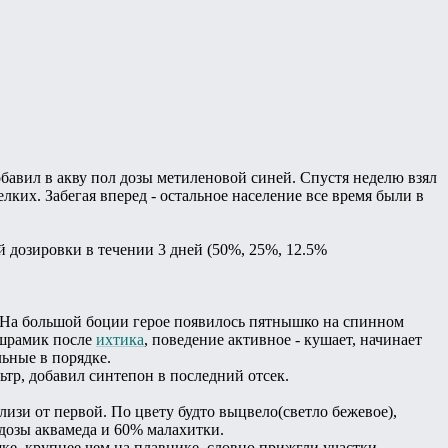
бавил в акву пол дозы метиленовой синей. Спустя неделю взял
лких. Забегая вперед - остальное население все время были в
 дозировки в течении 3 дней (50%, 25%, 12.5%
у . На большой боции герое появилось пятнышко на спинном
 шрамик после
ихтика
, поведение активное - кушает, начинает
льные в порядке.
тр, добавил синтепон в последний отсек.
лизи от первой. По цвету будто выцвело(светло бежевое),
 дозы аквамеда и 60% малахитки.
ке, крупнее чем на плавнике, словно прижгли участки,