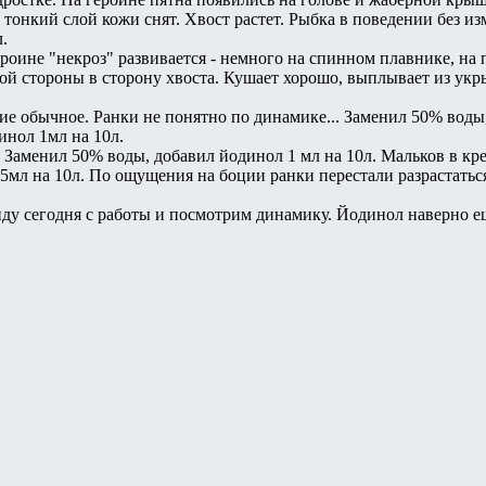
 тонкий слой кожи снят. Хвост растет. Рыбка в поведении без и
.
героине "некроз" развивается - немного на спинном плавнике, на
вой стороны в сторону хвоста. Кушает хорошо, выплывает из укр
ние обычное. Ранки не понятно по динамике... Заменил 50% вод
инол 1мл на 10л.
 Заменил 50% воды, добавил йодинол 1 мл на 10л. Мальков в кр
5мл на 10л. По ощущения на боции ранки перестали разрастаться
приду сегодня с работы и посмотрим динамику. Йодинол наверно е