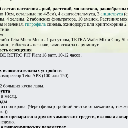
состав населения - рыб, растений, моллюсков, ракообразных
ло 10см, остальные по 4-5см), 4 акантофтальмуса, 3
анциструса
(е
ны, 4 хелены, 2 габонских фильтратора, 10 аманок. Растения: мо
я и зеленая,
гигрофила
синема, эхинодорус или криптокорина 2
тник.
рм
s либо Tetra Micro Menu - 1 раз утром, TETRA Wafer Mix и Cory Sh
мин., таблетки - не знаю, заморозка за пару минут.
ость освещения
RETRO FIT Plant 18 ватт, 10-12 часов.
х вспомогательных устройств
мпрессор Tetra APS (100 или 150).
 2 больших куска лавы.
рунта
в месяц.
воды
 из под крана. (Через фильтр тройной чистки от механики, тяж.
ка))
ных препаратов и других химических средств, включая аква
 неделю.
я о гидрохимических параметрах