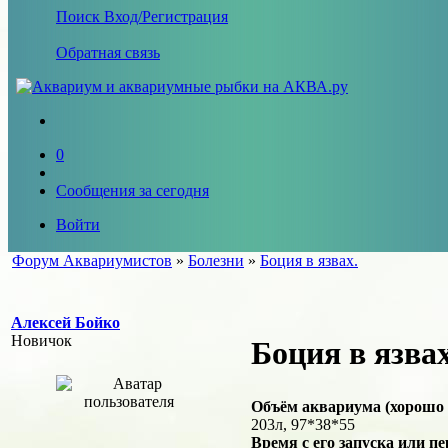
Поиск
Вход/Регистрация
Обратная связь
0
Сообщения за сегодня
Войти
Форум Аквариумистов
»
Болезни
»
Боция в язвах.
Алексей Бойко
Новичок
Боция в язвах
Объём аквариума (хорошо 
203л, 97*38*55
Время с его запуска или пе