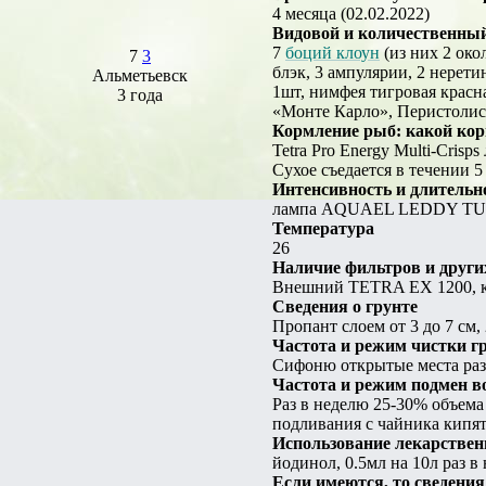
4 месяца (02.02.2022)
Видовой и количественный 
7
боций клоун
(из них 2 око
7
3
блэк, 3 ампулярии, 2 нерети
Альметьевск
1шт, нимфея тигровая красна
3 года
«Монте Карло», Перистолис
Кормление рыб: какой ко
Tetra Pro Energy Multi-Crisp
Сухое съедается в течении 5 
Интенсивность и длительн
лампа AQUAEL LEDDY TUBE 
Температура
26
Наличие фильтров и други
Внешний TETRA EX 1200, ко
Сведения о грунте
Пропант слоем от 3 до 7 см,
Частота и режим чистки г
Сифоню открытые места раз 
Частота и режим подмен 
Раз в неделю 25-30% объема
подливания с чайника кипят
Использование лекарствен
йодинол, 0.5мл на 10л раз в
Если имеются, то сведени