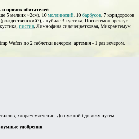
 и прочих обитателей
ще 5 мелких ~2см), 10
моллинезий
, 10
барбусов
, 7 коридоросов
х (рождественский?), анубиас 3 кустика, Погостемон эректус
 кустика,
пистия
, Лимнофила сидячецветковая, Микрантемум
rimp Wafers по 2 таблетки вечером, артемия - 1 раз вечером.
металлов, хлора+смягчение. До нужной t довожу путем
риумные удобрения