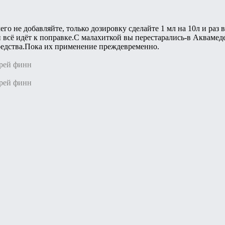
о не добавляйте, только дозировку сделайте 1 мл на 10л и раз 
 всё идёт к поправке.С малахиткой вы перестарались-в Аквамеде 
редства.Пока их применение преждевременно.
дрей финн
дрей финн