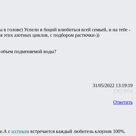
в голове) Успели в боций влюбиться всей семьей, и на тебе -
я этих азотных циклов, с подбором растючки-))
а объем подменяемой воды?
31/05/2022 13:19:19
#3013054
Ответить
ще.А с
ихтиком
встречается каждый любитель клоунов 100%.