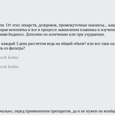
и. От этих лекарств, дозировок, промежуточные ньюансы... каша 
торая непонятка и все в процессе заживления плавника и изучени
иям йодинол. Дополню по излечению или при ухудшении.
л каждый 3 день рассчетом ведь на общий объем? или все таки н
ль из фильтра?
ксей Бойко
ксей Бойко
ачально, перед применением препаратов, да и не нужен он вооб