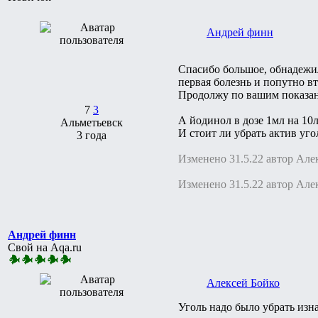
Андрей финн
Спасибо большое, обнадежил
первая болезнь и попутно в
Продолжу по вашим показан
7
3
А йодинол в дозе 1мл на 10
Альметьевск
И стоит ли убрать актив уго
3 года
Изменено 31.5.22 автор Але
Изменено 31.5.22 автор Але
Андрей финн
Свой на Aqa.ru
Алексей Бойко
Уголь надо было убрать изн