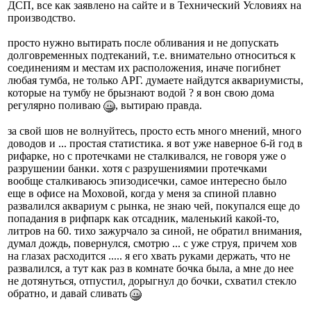
ДСП, все как заявлено на сайте и в Технический Условиях на
производство.
просто нужно вытирать после обливания и не допускать
долговременных подтеканий, т.е. внимательно относиться к
соединениям и местам их расположения, иначе погибнет
любая тумба, не только АРГ. думаете найдутся аквариумисты,
которые на тумбу не брызнают водой ? я вон свою дома
регулярно поливаю
, вытираю правда.
за свой шов не волнуйтесь, просто есть много мнений, много
доводов и ... простая статистика. я вот уже наверное 6-й год в
рифарке, но с протечками не сталкивался, не говоря уже о
разрушении банки. хотя с разрушениямии протечками
вообще сталкиваюсь эпизодисечки, самое интересно было
еще в офисе на Моховой, когда у меня за спиной плавно
развалился аквариум с рынка, не знаю чей, покупался еще до
попадания в рифпарк как отсадник, маленький какой-то,
литров на 60. тихо зажурчало за синой, не обратил внимания,
думал дождь, повернулся, смотрю ... с уже струя, причем хов
на глазах расходится ..... я его хвать руками держать, что не
развалился, а тут как раз в комнате бочка была, а мне до нее
не дотянуться, отпустил, дорыгнул до бочки, схватил стекло
обратно, и давай сливать