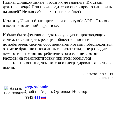
Ирины слишком явные, чтобы их не заметить. Их стали
делать неглядя? Или производителям стало просто наплевать
на людей? Не для себя -значит и так сойдет?
Кстати, у Ирины были претензии и по тумбе АРГа. Это мне
известно по личной переписке.
И было бы эффективней для торгующих и производящих
самим, не дожидаясь реакции общественности и
потребителей, своими собственными ногами побеспокоиться
о замене брака по высказанным претензиям, а не разводить
демогогии -захотят потребители этого или не захотят.
Расходы на транспортировку при этом обойдутся
значительно меньше, чем потери от деградирования честного
имени.
26/03/2010 13:18:19
#1092192
serg-radomir
Свой на Aqa.ru, Ортодокс-Новатор
5545
411