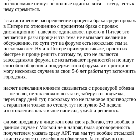
по экономике пишут не полные идиоты. хотя ... всегда есть к
чему стремиться.
"статистическое распределение процента брака среди продаж
в Питере по отношению с процентом брака с продаж
дистанционно" наверное одинаковое, просто в Питере это
решается в разы проще и эта тема не вызывает желания к
обсуждению. по сути тут на форуме есть несколько тем за
несколько лет. Ну и в Питере примерно так-же, просто их
быстрее и проще решить поэтому те, кто не являются
завсегдатаями форума не испытывают трудностей и не ищут
способов общения и поддержи типа форума. я в принципе
могу несколько случаев за свои 5-6 лет работы тут вспомнить
городских.
насчет нежелания клиента связываться с процедурой обмена
.... не знаю, не так сложно все-таки, заберут от подъезда,
через пару дней тут, поскольку это не плановое производство
а гарантия и только по стеклу, тут не нужно 2-3 недели
изготовления. как я выше написал, уже-б и решилось.
фирме продавцу в лице конторы где я работаю, это вообще в
данном случае с Мосвой не в напряг, была договоренность
получателем указать сразу АРГ, так мы тут вообще отсылкой
клиенту адреса с телефоном обходимся, (а то обычно по