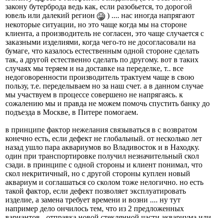
закону бутерброда ведь как, если разобьется, то дорогой
ювель или далекий регион
) .... нас иногда напрягают
некоторые ситуации, но это чаще когда мы на стороне
клиента, а производитель не согласен, это чаще случается с
заказными изделиями, когда чего-то не досогласовали на
бумаге, что казалось естественным одной стороне сделать
так, а другой естественно сделать по другому. вот в таких
случаях мы теряем и на доставке на переделке, т.. все
недоговоренности производитель трактуем чаще в свою
пользу, т.е. переделываем но за наш счет. а в данном случае
мы участвуем в процессе совершено не напрягаясь. к
сожалению мы и правда не можем помочь спустить банку до
подъезда в Москве, в Питере помогаем.
в принципе фактор нежелания связываться в с возвратом
конечно есть, если дефект не глобальный. от несколько лет
назад ушло пара аквариумов во Владивосток и в Находку.
один при транспортировке получил незначительный скол
сзади. в принципе с одной стороны и клиент понимал, что
скол некритичный, но с другой стороны куплен новый
аквариум и соглашаться со сколом тоже нелогично. но есть
такой фактор, если дефект позволяет эксплуатировать
изделие, а замена требует времени и возни .... ну тут
например дело ончилось тем, что из 2 предложенных
вариантов - отправка новой стеклянной части аквариума или