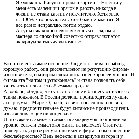
Я художник. Рисую и продаю картины. Но если у
меня есть малейший брачок в работе, никогда в
жизни не отдам картину покупателю. Хотя знаю
на 100%, что покупатель этот брак не заметит. Я
все равно исправляю, потом отдаю.
А тут косяк видно невооруженным взглядом и
мастера со спокойной совестью отправляют этот
аквариум за тысячу километров...
Вот это и есть самое основное. Люди оплачивают работу,
хорошую работу, они рассчитывают на репутацию фирмы-
изготовителя, о котором сложилось ранее хорошее мнение. И
фирма эта "на том и успокоилась" и стала позволять себе
халтурить в погоне за объемами продаж.
А вообще, обидно, что у нас в стране к бизнесу относятся с
таким подходом. В России должны производиться лучшие
аквариумы в Мире. Однако, в свете последних отзывов,
думаю, предпочтительнее будут китайские производители,
изготавливающие по лицензиям.
И что самое главное -стоимость аквариумов-то вполне на
уровне, есть-ли смысл экономить на мелочах? Стоит-ли
подвергать угрозе репутацию имени фирмы обыкновенной
безолаберностью? Ведь дефекты в аквариуме автора и у