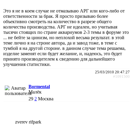
Это я не в коем случае не отмазываю АРГ или кого-либо от
ответственности за брак. Я просто призываю более
объективно смотреть на количество в разрезе общего
количества производства. АРГ не идеален, но учитывая
тысячи стоящих по стране аквариумов 2-3 темы в форуме это
... не бейте за цинизм, но неплохой весьма результат. в этой
теме лично я на строне автора, да и завод тоже, в теме с
тумбой я на другой стороне. в данном случае тема решаема,
изделие заменят если будет желание, и, надеюсь, это будет
принято производителем к сведению для дальнейшего
улучшения статистики.
25/03/2010 20:47:27
#1091500
Bormental
Малёк
29
2
Москва
zverev rifpark