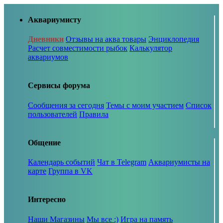
Аквариумисту
Дневники
Отзывы на аква товары
Энциклопедия
Расчет совместимости рыбок
Калькулятор
аквариумов
Сервисы форума
Сообщения за сегодня
Темы с моим участием
Список
пользователей
Правила
Общение
Календарь событий
Чат в Telegram
Аквариумисты на
карте
Группа в VK
Интересно
Наши Магазины
Мы все :)
Игра на память