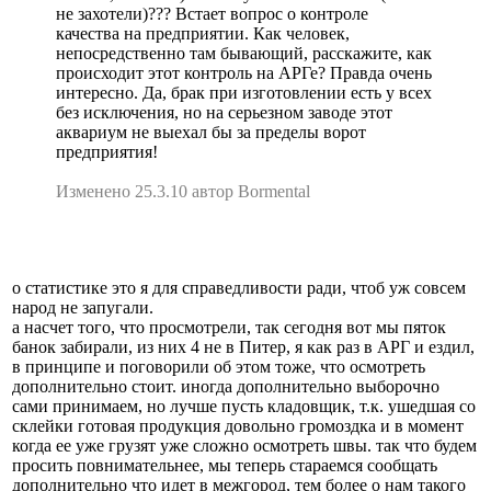
не захотели)??? Встает вопрос о контроле
качества на предприятии. Как человек,
непосредственно там бывающий, расскажите, как
происходит этот контроль на АРГе? Правда очень
интересно. Да, брак при изготовлении есть у всех
без исключения, но на серьезном заводе этот
аквариум не выехал бы за пределы ворот
предприятия!
Изменено 25.3.10 автор Bormental
о статистике это я для справедливости ради, чтоб уж совсем
народ не запугали.
а насчет того, что просмотрели, так сегодня вот мы пяток
банок забирали, из них 4 не в Питер, я как раз в АРГ и ездил,
в принципе и поговорили об этом тоже, что осмотреть
дополнительно стоит. иногда дополнительно выборочно
сами принимаем, но лучше пусть кладовщик, т.к. ушедшая со
склейки готовая продукция довольно громоздка и в момент
когда ее уже грузят уже сложно осмотреть швы. так что будем
просить повнимательнее, мы теперь стараемся сообщать
дополнительно что идет в межгород, тем более о нам такого