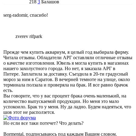
218
3
Балашов
serg-radomir, спасибо!
zverev rifpark
Прежде чем купить аквариум, я целый год выбирала фирму.
Читала отзывы. Обладатели АРГ оставляли отличные отзывы
о качестве изготовления. Ювель я могла купить в магазинах
нашего захолустного города. Но нет, я заказала АРГ в
Питере. Заплатила за доставку. Съездила в 20-ти градусный
мороз за ним в Саратов. В вечерней темноте на улице, около
терминала ползала и проверяла на брак. И все равно брачок
есть.
Вы говорите, что у вас процент брака очень маленький, на
количество выпускаемой продукции. Но меня это мало
успокоило. Брак то у меня. Ну да ладно. Будем надеяться, что
шов этот не расползется.
Но если все таки потечет? Что делать?
Bormental, подписываюсь под каждым Вашим словом.