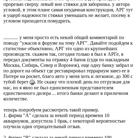
прорезью сверху. левый вне стяжки для заборника. у автора
угловой, в этом плане самая неудачная конструкция, АРГ тут
в ущерб надежности стяжки уменьшать не желает, посему в
угловом приходится помудрить.
............ у меня просто есть некий общий комментарий по
поводу "ужасов в форуме на тему АРГ". Давайте подойдем к
статистике объективно, АРГ это одно из крупнейших
производств. скажем так, сегодня только я был в АРГе, я
передал документы на отравку 4 банок (судя по накладным
Москва, Сибирь, Север и Воронеж), еще одну банку забрал и
по дороге на объект где реставрировал террариум завез ее в
Питере на росвет, благо авто у меня хоть и легковое, до 300 с
тубой берет
. Не скажу что плохой день по отгрузкам для
нас, но я явно не был единсвенным представителем
единственного дилера ... итого банки делают в приличном
количестве.
теперь попробуем рассмотреть такой пример.
1. фирма "А" сделала за некий период времени 10
аквариумов, допустила 1 брак, с некоторой вероятностью
олучила один отрицательный отзыв.
2. фирма "В" сделала за некий период времени 100