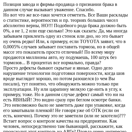
Позиция завода и фирмы-продавца о признании брака в
данном случае вызывает уважение. Спасибо.
Но вот что же все-таки хочется отметить. Все Ваши расклады
о статистике, вероятностях и пр. теориях больших чисел
абсолютно верны, НО!!! Подобного рода брака должно быть
0%, а не 1, 2 или еще сколько! Это как сказать: Да, мы иногда
забываем приклеить одну из стенок или дно, но это бывает
ну очень редко! Или, к примеру, если TOYOTA заявит, что в
0,0005% случаев забывает поставить тормоза, но в общей
массе это показатель просто отличный! По всему миру
продаются миллионы авто, ну подумаешь, 100 штук без
тормозов... В процентах все нормально, правда?
Просто дефекты бывают скрытые и явные. Одно дело
нарушение технологии подготовки поверхности, когда шов
вроде выглядит хорошо, но потом разошелся (о чем Вы
писали), тут понятно, что обнаружить можно только при
эксплуатации. Ну или царапину мелкую где-нить в углу, к
примеру, тоже. Но в данном случае дефект самый что ни на
есть ЯВНЫЙ! Это видно сразу при беглом осмотре банки.
Это невозможно было не заметить даже при упаковке, когда
его заматывали пленкой! Не говоря уже об ОТК (если он
есть, конечно). Почему это не заметили (или не захотели)???
Встает вопрос о контроле качества на предприятии. Как
человек, непосредственно там бывающий, расскажите, как
происходит этот контроль на АРГе? Правда очень интересно.