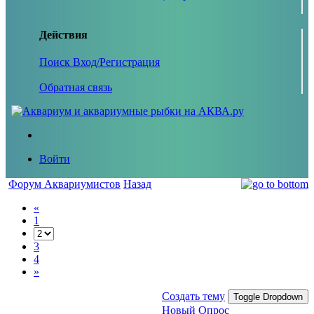
Действия
Поиск
Вход/Регистрация
Обратная связь
Войти
Форум Аквариумистов
Назад
«
1
3
4
»
Создать тему
Toggle Dropdown
Новый Опрос