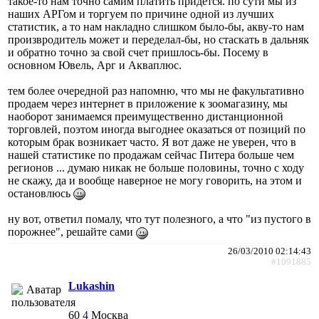
такое-то нам точно самим платить придется. по сути мы из
наших АРГом и торгуем по причине одной из лучших
статистик, а то нам накладно слишком было-бы, акву-то нам
произвродитель может и переделал-бы, но стаскать в дальняк
и обратно точно за свой счет пришлось-бы. Посему в
основном Ювель, Арг и Акваплюс.
тем более очередной раз напомню, что мы не факультативно
продаем через интернет в приложение к зоомагазину, мы
наоборот занимаемся преимущественно дистанционной
торговлей, поэтом иногда выгоднее оказаться от позиций по
которым брак возникает часто. Я вот даже не уверен, что в
нашей статистике по продажам сейчас Питера больше чем
регионов ... думаю никак не больше половины, точно с ходу
не скажу, да и вообще наверное не могу говорить, на этом и
остановлюсь
ну вот, ответил помалу, что тут полезного, а что "из пустого в
порожнее", решайте сами
26/03/2010 02:14:43
#1091885
Lukashin
60
4
Москва