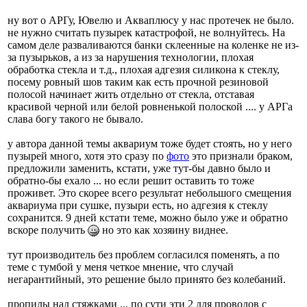
ну вот о АРГу, Ювелю и Акваплюсу у нас протечек не было.
не нужно считать пузырек катастрофой, не волнуйтесь. На
самом деле разваливаются банки склеенные на коленке не из-
за пузырьков, а из за нарушения технологии, плохая
обработка стекла и т.д., плохая адгезия силикона к стеклу,
посему ровный шов таким как есть прочной резиновой
полосой начинает жить отдельно от стекла, отставая
красивой черной или белой ровненькой полоской .... у АРГа
слава богу такого не бывало.
у автора данной темы аквариум тоже будет стоять, но у него
пузырей много, хотя это сразу по
фото
это признали браком,
предложили заменить, кстати, уже тут-бы давно было и
обратно-бы ехало ... но если решит оставить то тоже
проживет. Это скорее всего результат небольшого смещения
аквариума при сушке, пузыри есть, но адгезия к стеклу
сохранится. 9 дней кстати теме, можно было уже и обратно
вскоре получить
но это как хозяину виднее.
тут производитель без проблем согласился поменять, а по
теме с тумбой у меня четкое мнение, что случай
негарантийный, это решение было принято без колебаний.
пропилы над стяжками ... по сути эти 2 для проводов с