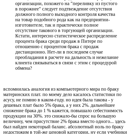
организации, похожего на "переливку из пустого
в порожнее" следует подтвеждение отсутствия
должного полного выходного контроля качества
на товар подобного рода как на предприятии-
изготовителе, так и практически полное
отсутствие такового в торгующей организации.
Кстати, интересно статистическое распределение
процента брака среди продаж в Питере по
отношению с процентом брака с продаж
дистанционно. Нет-ли в последнем случае
преобладания в расчете на дальность и нежелание
клиента связываться в связи с этим с процедурой
обмена?
вспомнилась аналогия из компьютерного мира по браку
материнских плат. по моему дело касалось статистики по
асусу, не помню в каком-году. но идея была такова - у
дешевых плат было 5% брака, а у них 2%. дальнейшее
снижение брака до 1 % кажется, повышало себестоимость
продукции на 30%. это снижало-бы спрос на большую
величину, чем присутствие 2% брака вместо одного... здесь
был найден некоторый баланс. абсолютный ноль по браку
недостижим в той-же ценовой категории, ну если учебники