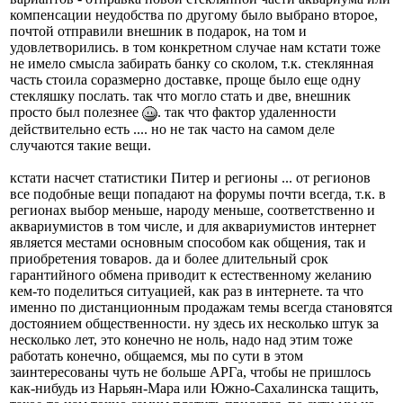
компенсации неудобства по другому было выбрано второе,
почтой отправили внешник в подарок, на том и
удовлетворились. в том конкретном случае нам кстати тоже
не имело смысла забирать банку со сколом, т.к. стеклянная
часть стоила соразмерно доставке, проще было еще одну
стекляшку послать. так что могло стать и две, внешник
просто был полезнее
. так что фактор удаленности
действительно есть .... но не так часто на самом деле
случаются такие вещи.
кстати насчет статистики Питер и регионы ... от регионов
все подобные вещи попадают на форумы почти всегда, т.к. в
регионах выбор меньше, народу меньше, соответственно и
аквариумистов в том числе, и для аквариумистов интернет
является местами основным способом как общения, так и
приобретения товаров. да и более длительный срок
гарантийного обмена приводит к естественному желанию
кем-то поделиться ситуацией, как раз в интернете. та что
именно по дистанционным продажам темы всегда становятся
достоянием общественности. ну здесь их несколько штук за
несколько лет, это конечно не ноль, надо над этим тоже
работать конечно, общаемся, мы по сути в этом
заинтересованы чуть не больше АРГа, чтобы не пришлось
как-нибудь из Нарьян-Мара или Южно-Сахалинска тащить,