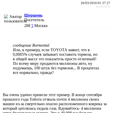
26/03/2010 01:37:27
#1091876
Шершень
Посетитель
288
5
Москва
сообщение Bormental
Или, к примеру, если TOYOTA заявит, что в
0,0005% случаев забывает поставить тормоза, но
в общей массе это показатель просто отличный!
По всему миру продаются миллионы авто, ну
подумаешь, 100 штук без тормозов... В процентах
все нормально, правда?
Вы очень удачно привели этот пример. В конце сентября
прошлого года Тойота отзвала почти 4 миллиона своих
машин из-за смертельно опасно расположенного коврика за
который цеплялась педаль газа. Вдумайтесь- 4 миллиона
штук бракованных машин. Это в 40 000 раз больше