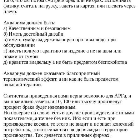
того, что бы потом смотреть брак или не брак. Вспоминать
физику, считать нагрузку, гадать на картах, или плевать через
плечо.
Аквариум должен быть:
а) Качественным и безопасным
б) Иметь достойный дизайн
в) иметь тумбу выдерживающую проливы воды при
обслуживании
г) иметь полную гарантию на изделие а не на швы или
ножки от тумбы
д) нравится владельцу а не быть предметом беспокойства
Аквариум должен оказывать благоприятный
терапевтический эффект, а ни как не быть предметом
шоковой терапии.
Статистика приведенная вами верна возможно для АРГа, и
вы правильно заметили 10, 100 или тысячу произведут
процент брака будет неизменным.
Но поверьте на слово, есть и другие производители с иными
показателями, а точнее без них. Ибо если и есть при
производстве косяки, то этого не видит и не знает конечный
потребитель, это отсеивается еще до выхода с территории
производства. Так делается в приличных фирмах.