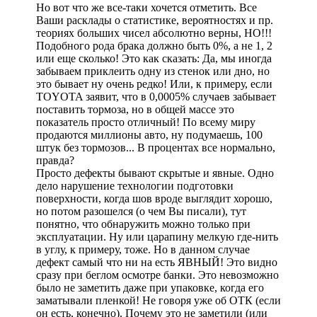
Но вот что же все-таки хочется отметить. Все
Ваши расклады о статистике, вероятностях и пр.
теориях больших чисел абсолютно верны, НО!!!
Подобного рода брака должно быть 0%, а не 1, 2
или еще сколько! Это как сказать: Да, мы иногда
забываем приклеить одну из стенок или дно, но
это бывает ну очень редко! Или, к примеру, если
TOYOTA заявит, что в 0,0005% случаев забывает
поставить тормоза, но в общей массе это
показатель просто отличный! По всему миру
продаются миллионы авто, ну подумаешь, 100
штук без тормозов... В процентах все нормально,
правда?
Просто дефекты бывают скрытые и явные. Одно
дело нарушение технологии подготовки
поверхности, когда шов вроде выглядит хорошо,
но потом разошелся (о чем Вы писали), тут
понятно, что обнаружить можно только при
эксплуатации. Ну или царапину мелкую где-нить
в углу, к примеру, тоже. Но в данном случае
дефект самый что ни на есть ЯВНЫЙ! Это видно
сразу при беглом осмотре банки. Это невозможно
было не заметить даже при упаковке, когда его
заматывали пленкой! Не говоря уже об ОТК (если
он есть, конечно). Почему это не заметили (или