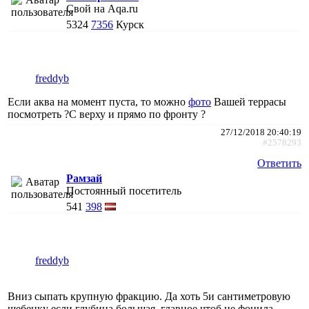
Свой на Aqa.ru
5324
7356
Курск
freddyb
Если аква на момент пуста, то можно
фото
Вашей террасы
посмотреть ?С верху и прямо по фронту ?
27/12/2018 20:40:19
#2578293
Ответить
Рамзай
Постоянный посетитель
541
398
freddyb
Вниз сыпать крупную фракцию. Да хоть 5и сантиметровую
щебенку если глубина большая, главное чтоб не фонила.