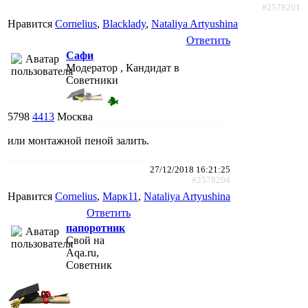
#2578201
Нравится
Cornelius
,
Blacklady
,
Nataliya Artyushina
Ответить
Сафи
Модератор , Кандидат в
Советники
5798
4413
Москва
или монтажной пеной залить.
27/12/2018 16:21:25
#2578204
Нравится
Cornelius
,
Марк11
,
Nataliya Artyushina
Ответить
папоротник
Свой на
Aqa.ru,
Советник