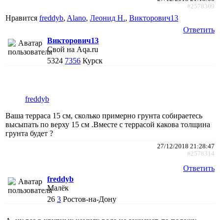
#2578309
Нравится
freddyb
,
Alano
,
Леонид Н.
,
Викторович13
Ответить
Викторович13
Свой на Aqa.ru
5324
7356
Курск
freddyb
Ваша терраса 15 см, сколько примерно грунта собираетесь
высыпать по верху 15 см .Вместе с террасой какова толщина
грунта будет ?
27/12/2018 21:28:47
#2578314
Ответить
freddyb
Малёк
26
3
Ростов-на-Дону