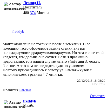
Леонид Н.
Посетитель
480
374
Москва
freddyb
Монтажная пена не токсична после высыхания. С её
помощью часто оформляют задние стенки внутри
палюдариумов/террариумов/вивариумов. Но чем толще слой
кладётся, тем дольше она сохнет. Если я правильно
представляю, то в вашем случае на это уйдёт дня 3, может,
больше. А это вам не подходит, судя по условиям.
Поэтому присоединяюсь к совету ув. Рамзая - чулок с
наполнителем, гравием 4-7 мм и т.п.
27/12/2018 18:08:20
#2578239
Нравится
Рамзай
Ответить
freddyb
Малёк