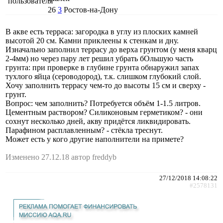
26
3
Ростов-на-Дону
В акве есть терраса: загородка в углу из плоских камней
высотой 20 см. Камни приклеены к стенкам и дну.
Изначально заполнил террасу до верха грунтом (у меня кварц
2-4мм) но через пару лет решил убрать бОльшую часть
грунта: при проверке в глубине грунта обнаружил запах
тухлого яйца (сероводород), т.к. слишком глубокий слой.
Хочу заполнить террасу чем-то до высоты 15 см и сверху -
грунт.
Вопрос: чем заполнить? Потребуется объём 1-1.5 литров.
Цементным раствором? Силиконовым герметиком? - они
сохнут несколько дней, акву придётся ликвидировать.
Парафином расплавленным? - стёкла треснут.
Может есть у кого другие наполнители на примете?
Изменено 27.12.18 автор freddyb
27/12/2018 14:08:22
#2578131