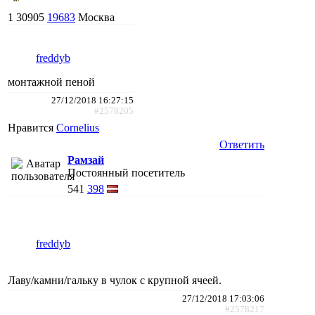
1
30905
19683
Москва
freddyb
монтажной пеной
27/12/2018 16:27:15
#2578205
Нравится
Cornelius
Ответить
Рамзай
Постоянный посетитель
541
398
freddyb
Лаву/камни/гальку в чулок с крупной ячеей.
27/12/2018 17:03:06
#2578217