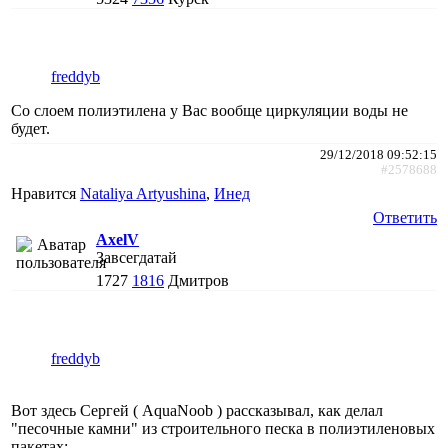
freddyb
Со слоем полиэтилена у Вас вообще циркуляции воды не
будет.
29/12/2018 09:52:15
#2578688
Нравится
Nataliya Artyushina
,
Инед
Ответить
AxelV
Завсегдатай
1727
1816
Дмитров
freddyb
Вот здесь Сергей ( AquaNoob ) рассказывал, как делал
"песочные камни" из строительного песка в полиэтиленовых
пакетах: