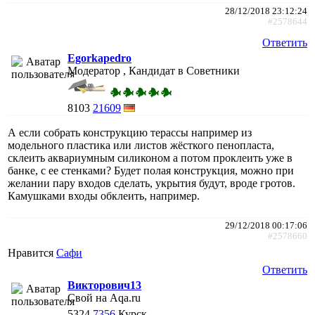
28/12/2018 23:12:24
#2578644
Ответить
Egorkapedro
Модератор , Кандидат в Советники
8103
21609
А если собрать конструкцию терассы например из
модельного пластика или листов жёсткого пенопласта,
склеить аквариумным силиконом а потом проклеить уже в
банке, с ее стенками? Будет полая конструкция, можно при
желании пару входов сделать, укрытия будут, вроде гротов.
Камушками входы обклеить, например.
29/12/2018 00:17:06
#2578660
Нравится
Сафи
Ответить
Викторович13
Свой на Aqa.ru
5324
7356
Курск