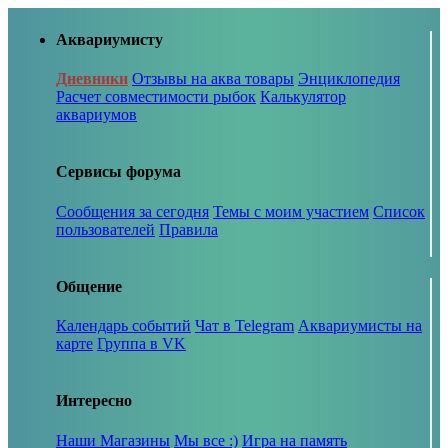
Аквариумисту
Дневники
Отзывы на аква товары
Энциклопедия
Расчет совместимости рыбок
Калькулятор
аквариумов
Сервисы форума
Сообщения за сегодня
Темы с моим участием
Список
пользователей
Правила
Общение
Календарь событий
Чат в Telegram
Аквариумисты на
карте
Группа в VK
Интересно
Наши Магазины
Мы все :)
Игра на память