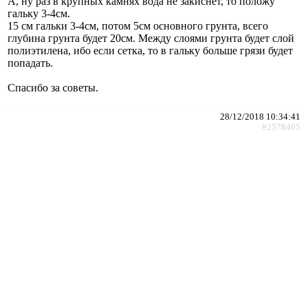
А, ну раз в крупных камнях вода не закиснет, то положу
гальку 3-4см.
15 см гальки 3-4см, потом 5см основного грунта, всего
глубина грунта будет 20см. Между слоями грунта будет слой
полиэтилена, ибо если сетка, то в гальку больше грязи будет
попадать.
Спасибо за советы.
28/12/2018 10:34:41
#2578405