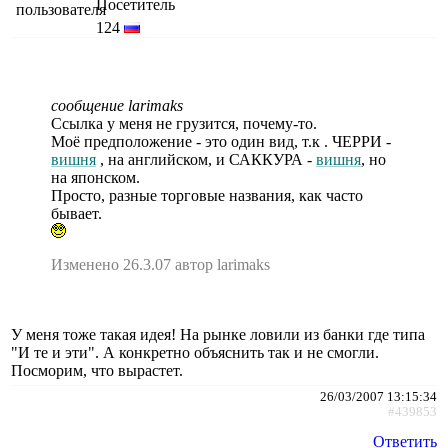
Посетитель
124
сообщение larimaks
Ссылка у меня не грузится, почему-то.
Моё предположение - это один вид, т.к . ЧЕРРИ -
вишня
, на английском, и САККУРА -
вишня
, но
на японском.
Просто, разные торговые названия, как часто
бывает.
Изменено 26.3.07 автор larimaks
У меня тоже такая идея! На рынке ловили из банки где типа
"И те и эти". А конкретно объяснить так и не смогли.
Посморим, что вырастет.
26/03/2007 13:15:34
#439853
Ответить