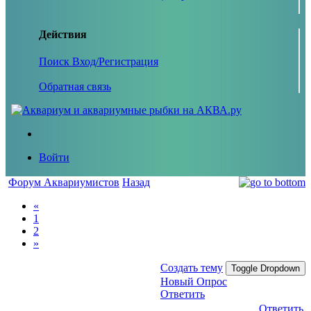
Действия
Поиск
Вход/Регистрация
Обратная связь
Войти
Форум Аквариумистов
Назад
«
1
2
»
Создать тему
Toggle Dropdown
Новый Опрос
Ответить
Ответить