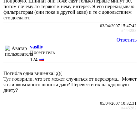
Попробую. Шпинат они тоже едят только первые минут 30,
потом почему-то теряют к нему интерес. Я его перекидываю
фильтраторам (они пока в другой акве) и те с довольствием
его доедают.
03/04/2007 15:47:42
#444288
Ответить
vasiliy
Посетитель
124
Погибла одна вишенка! ;(((
Тут гооврили, что это может случиться от перекорма... Может
я слишком много шпинта даю? Перевести их на хдоровую
диету?
05/04/2007 10:32:31
#445282