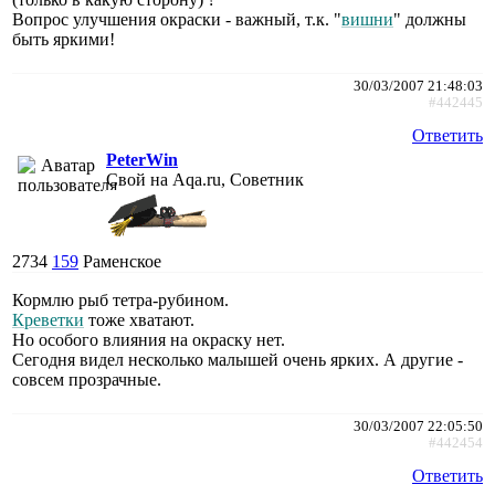
Вопрос улучшения окраски - важный, т.к. "
вишни
" должны
быть яркими!
30/03/2007 21:48:03
#442445
Ответить
PeterWin
Свой на Aqa.ru, Советник
2734
159
Раменское
Кормлю рыб тетра-рубином.
Креветки
тоже хватают.
Но особого влияния на окраску нет.
Сегодня видел несколько малышей очень ярких. А другие -
совсем прозрачные.
30/03/2007 22:05:50
#442454
Ответить