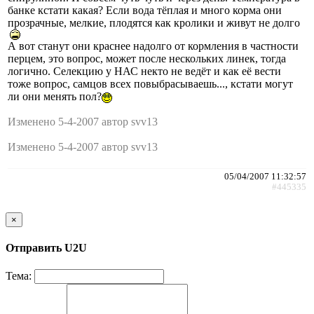
банке кстати какая? Если вода тёплая и много корма они
прозрачные, мелкие, плодятся как кролики и живут не долго
А вот станут они краснее надолго от кормления в частности
перцем, это вопрос, может после нескольких линек, тогда
логично. Селекцию у НАС некто не ведёт и как её вести
тоже вопрос, самцов всех повыбрасываешь..., кстати могут
ли они менять пол?
Изменено 5-4-2007 автор svv13
Изменено 5-4-2007 автор svv13
05/04/2007 11:32:57
#445335
×
Отправить U2U
Тема: