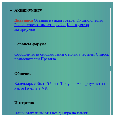
Аквариумисту
Дневники
Отзывы на аква товары
Энциклопедия
Расчет совместимости рыбок
Калькулятор
аквариумов
Сервисы форума
Сообщения за сегодня
Темы с моим участием
Список
пользователей
Правила
Общение
Календарь событий
Чат в Telegram
Аквариумисты на
карте
Группа в VK
Интересно
Наши Магазины
Мы все :)
Игра на память