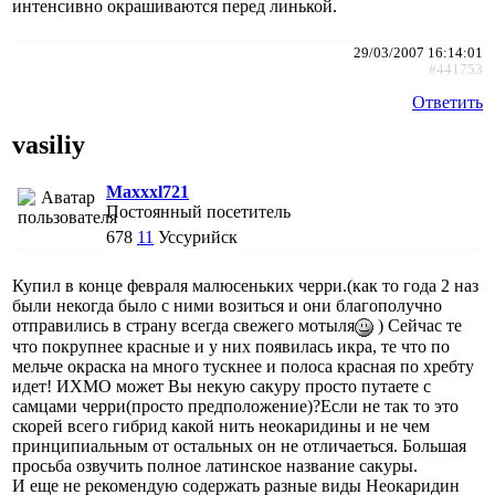
интенсивно окрашиваются перед линькой.
29/03/2007 16:14:01
#441753
Ответить
vasiliy
Maxxxl721
Постоянный посетитель
678
11
Уссурийск
Купил в конце февраля малюсеньких черри.(как то года 2 наз
были некогда было с ними возиться и они благополучно
отправились в страну всегда свежего мотыля
) Сейчас те
что покрупнее красные и у них появилась икра, те что по
мельче окраска на много тускнее и полоса красная по хребту
идет! ИХМО может Вы некую сакуру просто путаете с
самцами черри(просто предположение)?Если не так то это
скорей всего гибрид какой нить неокаридины и не чем
принципиальным от остальных он не отличаеться. Большая
просьба озвучить полное латинское название сакуры.
И еще не рекомендую содержать разные виды Неокаридин