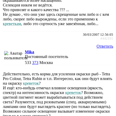
окрашиваются более насыщенно.
Селекция никем не ведётся.
Что привозят и какого качества ??? ...
Не думаю , что они уже здесь скрещенные кем либо и с кем
либо, скорее либо вырождены, если это применимо к
креветкам
, либо это сортность уже завезённая, либо...
30/03/2007 12:56:05
#442191
Ответить
Mika
Постоянный посетитель
533
373
Москва
Действительно, есть корма для усиления окраски рыб - Tetra
Pro Colour, Tetra Rubin и т.п. Интересно, как они будут влиять
на окраску
креветок
?
И ещё: кто-нибудь отмечал влияние освещения (яркость,
спектр) на интенсивность окраски
креветок
? Возможно,
цветной пигмент может вырабатываться под действием
света? Разумеется, под розоватыми (спец. аквариумными)
лампами они будут выглядеть краснее (но только выглядеть).
Возможно сильное освещение вызывает изменение окраски
(только в какую сторону) ?