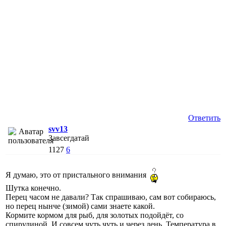
Ответить
svv13
Завсегдатай
1127
6
Я думаю, это от пристального внимания
Шутка конечно.
Перец часом не давали? Так спрашиваю, сам вот собираюсь,
но перец нынче (зимой) сами знаете какой.
Кормите кормом для рыб, для золотых подойдёт, со
спирулиной. И совсем чуть чуть и через день. Температура в