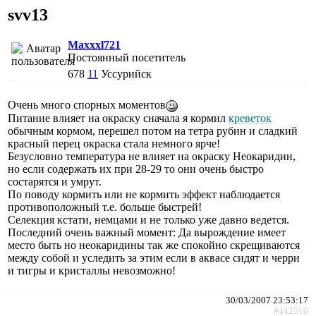
svv13
Maxxxl721
Постоянный посетитель
678
11
Уссурийск
Очень много спорных моментов
Питание влияет на окраску сначала я кормил
креветок
обычным кормом, перешел потом на тетра рубин и сладкий
красный перец окраска стала немного ярче!
Безусловно температура не влияет на окраску Неокаридин,
но если содержать их при 28-29 то они очень быстро
состарятся и умрут.
По поводу кормить или не кормить эффект наблюдается
противоположный т.е. больше быстрей!
Селекция кстати, немцами и не только уже давно ведется.
Последний очень важный момент: Да вырождение имеет
место быть но неокаридины так же спокойно скрещиваются
между собой и уследить за этим если в аквасе сидят и черри
и тигры и кристаллы невозможно!
30/03/2007 23:53:17
#442510