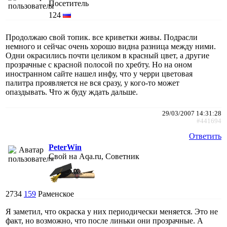
Посетитель
124
Продолжаю свой топик. все криветки живы. Подрасли
немного и сейчас очень хорошо видна разница между ними.
Одни окрасились почти целиком в красный цвет, а другие
прозрачные с красной полосой по хребту. Но на оном
иностранном сайте нашел инфу, что у черри цветовая
палитра проявляется не вся сразу, у кого-то может
опаздывать. Что ж буду ждать дальше.
29/03/2007 14:31:28
#441694
Ответить
PeterWin
Свой на Aqa.ru, Советник
2734
159
Раменское
Я заметил, что окраска у них периодически меняется. Это не
факт, но возможно, что после линьки они прозрачные. А