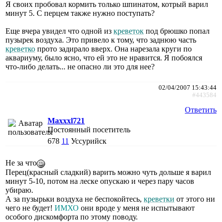
Я своих пробовал кормить только шпинатом, котрый варил
минут 5. С перцем также нужно поступать?
Еще вчера увидел что одной из
креветок
под брюшко попал
пузырек воздуха. Это привело к тому, что заднюю часть
креветко
прото задирало вверх. Она нарезала круги по
аквариуму, было ясно, что ей это не нравится. Я побоялся
что-либо делать... не опасно ли это для нее?
02/04/2007 15:43:44
#443584
Ответить
Maxxxl721
Постоянный посетитель
678
11
Уссурийск
Не за что
Перец(красный сладкий) варить можно чуть дольше я варил
минут 5-10, потом на леске опускаю и через пару часов
убираю.
А за пузырьки воздуха не беспокойтесь,
креветки
от этого ни
чего не будет!
ИМХО
они вроде у меня не испытывают
особого дискомфорта по этому поводу.