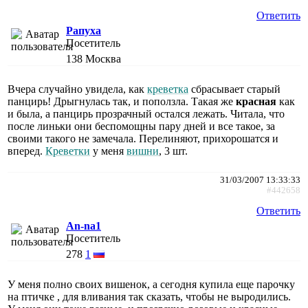
Ответить
Рапуха
Посетитель
138
Москва
Вчера случайно увидела, как
креветка
сбрасывает старый
панцирь! Дрыгнулась так, и поползла. Такая же
красная
как
и была, а панцирь прозрачный остался лежать. Читала, что
после линьки они беспомощны пару дней и все такое, за
своими такого не замечала. Перелиняют, прихорошатся и
вперед.
Креветки
у меня
вишни
, 3 шт.
31/03/2007 13:33:33
#442658
Ответить
An-na1
Посетитель
278
1
У меня полно своих вишенок, а сегодня купила еще парочку
на птичке , для вливания так сказать, чтобы не выродились.