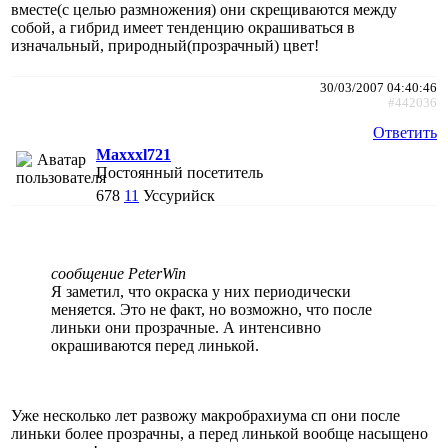
вместе(с целью размножения) они скрещиваются между
собой, а гибрид имеет тенденцию окрашиваться в
изначальный, природный(прозрачный) цвет!
30/03/2007 04:40:46
#442036
Ответить
Maxxxl721
Постоянный посетитель
678
11
Уссурийск
сообщение PeterWin
Я заметил, что окраска у них периодически
меняется. Это не факт, но возможно, что после
линьки они прозрачные. А интенсивно
окрашиваются перед линькой.
Уже несколько лет развожу макробрахиума сп они после
линьки более прозрачны, а перед линькой вообще насыщено