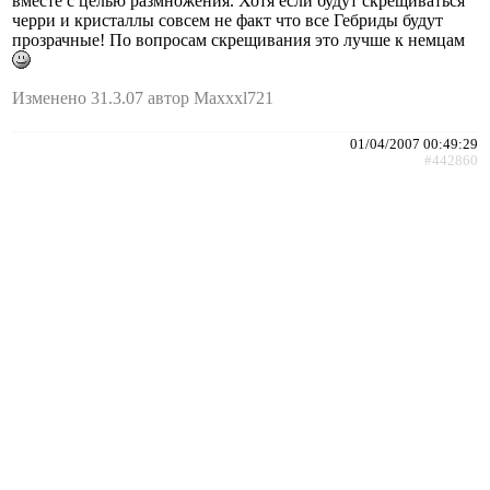
вместе с целью размножения. Хотя если будут скрещиваться
черри и кристаллы совсем не факт что все Гебриды будут
прозрачные! По вопросам скрещивания это лучше к немцам
Изменено 31.3.07 автор Maxxxl721
01/04/2007 00:49:29
#442860