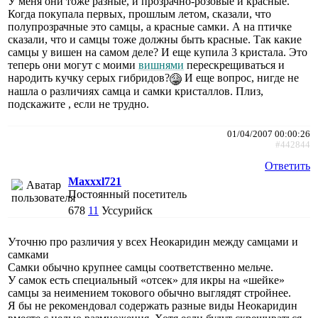
У меня они тоже разные, и прозрачно-розовые и красные.
Когда покупала первых, прошлым летом, сказали, что
полупрозрачные это самцы, а красные самки. А на птичке
сказали, что и самцы тоже должны быть красные. Так какие
самцы у вишен на самом деле? И еще купила 3 кристала. Это
теперь они могут с моими
вишнями
перескрещиваться и
народить кучку серых гибридов?
И еще вопрос, нигде не
нашла о различиях самца и самки кристаллов. Плиз,
подскажите , если не трудно.
01/04/2007 00:00:26
#442844
Ответить
Maxxxl721
Постоянный посетитель
678
11
Уссурийск
Уточню про различия у всех Неокаридин между самцами и
самками
Самки обычно крупнее самцы соответственно мельче.
У самок есть специальный «отсек» для икры на «шейке»
самцы за неимением токового обычно выглядят стройнее.
Я бы не рекомендовал содержать разные виды Неокаридин