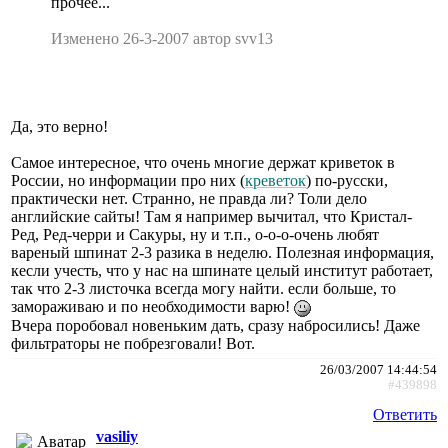
прочее...
Изменено 26-3-2007 автор svv13
Да, это верно!
Самое интересное, что очень многие держат криветок в
России, но информации про них (
креветок
) по-русски,
практически нет. Странно, не правда ли? Толи дело
английские сайты! Там я например вычитал, что Кристал-
Ред, Ред-черри и Сакуры, ну и т.п., о-о-о-очень любят
вареный шпинат 2-3 разика в неделю. Полезная информация,
кесли учесть, что у нас на шпинате целый институт работает,
так что 2-3 листочка всегда могу найти. если больше, то
замораживаю и по необходимости варю!
Вчера поробовал новеньким дать, сразу набросились! Даже
фильтраторы не побрезговали! Вот.
26/03/2007 14:44:54
#439898
Ответить
vasiliy