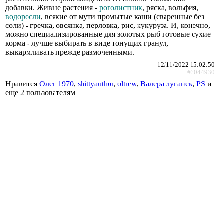
добавки. Живые растения -
роголистник
, ряска, вольфия,
водоросли
, всякие от мути промытые каши (сваренные без
соли) - гречка, овсянка, перловка, рис, кукуруза. И, конечно,
можно специализированные для золотых рыб готовые сухие
корма - лучше выбирать в виде тонущих гранул,
выкармливать прежде размоченными.
12/11/2022 15:02:50
#3044930
Нравится
Олег 1970
,
shittyauthor
,
oltrew
,
Валера луганск
,
PS
и
еще
2 пользователям