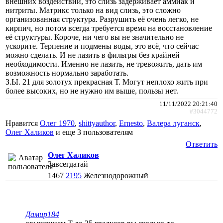
внешних воздействий, это слизь задерживает аммиак и
нитриты. Матрикс только на вид слизь, это сложно
организованная структура. Разрушить её очень легко, не
кирпич, но потом всегда требуется время на восстановление
её структуры. Короче, ни чего вы не значительно не
ускорите. Терпение и подмены воды, это всё, что сейчас
можно сделать. И не лазить в фильтры без крайней
необходимости. Именно не лазить, не тревожить, дать им
возможность нормально заработать.
З.Ы. 21 для золотух прекрасная Т. Могут неплохо жить при
более высоких, но не нужно им выше, пользы нет.
11/11/2022 20:21:40
#3044772
Нравится
Олег 1970
,
shittyauthor
,
Ernesto
,
Валера луганск
,
Олег Халиков
и еще
3 пользователям
Ответить
Олег Халиков
Завсегдатай
1467
2195
Железнодорожный
Дамир184