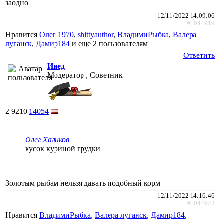
заодно
12/11/2022 14:09:06
#3044919
Нравится
Олег 1970
,
shittyauthor
,
ВладимиРыбка
,
Валера
луганск
,
Дамир184
и еще
2 пользователям
Ответить
Инед
Модератор , Советник
2
9210
14054
Олег Халиков
кусок куриной грудки
Золотым рыбам нельзя давать подобный корм
12/11/2022 14:16:46
#3044923
Нравится
ВладимиРыбка
,
Валера луганск
,
Дамир184
,