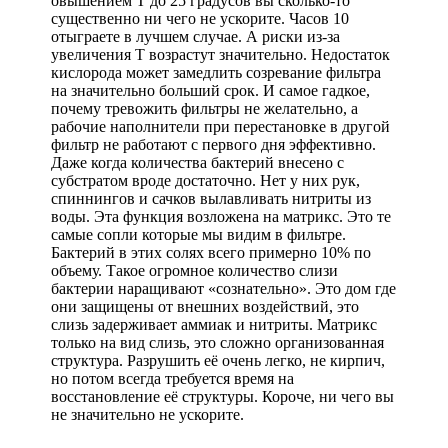
овышением Т до 25 градусов вы сколько-то
существенно ни чего не ускорите. Часов 10
отыграете в лучшем случае. А риски из-за
увеличения Т возрастут значительно. Недостаток
кислорода может замедлить созревание фильтра
на значительно больший срок. И самое гадкое,
почему тревожить фильтры не желательно, а
рабочие наполнители при перестановке в другой
фильтр не работают с первого дня эффективно.
Даже когда количества бактерий внесено с
субстратом вроде достаточно. Нет у них рук,
спиннингов и сачков вылавливать нитриты из
воды. Эта функция возложена на матрикс. Это те
самые сопли которые мы видим в фильтре.
Бактерий в этих солях всего примерно 10% по
объему. Такое огромное количество слизи
бактерии наращивают «сознательно». Это дом где
они защищены от внешних воздействий, это
слизь задерживает аммиак и нитриты. Матрикс
только на вид слизь, это сложно организованная
структура. Разрушить её очень легко, не кирпич,
но потом всегда требуется время на
восстановление её структуры. Короче, ни чего вы
не значительно не ускорите.