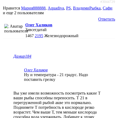
#3044729
Нравится
Мария888888
,
Aquadiva
,
PS
,
ВладимиРыбка
,
Сафи
и еще
2 пользователям
Ответить
Олег Халиков
Завсегдатай
1467
2195
Железнодорожный
Дамир184
Олег Халиков
Ну и температура - 21 градус. Надо
поставить грелку
Вы уже имели возможность посмотреть какие Т
ваши рыбы способны переносить. Т 21 в
перегруженной рыбой акве это нормально.
Поднимете Т потребность в кислороде резко
возрастет. Чем выше Т, тем меньше кислорода
способна вода удерживать. Добавьте к этому