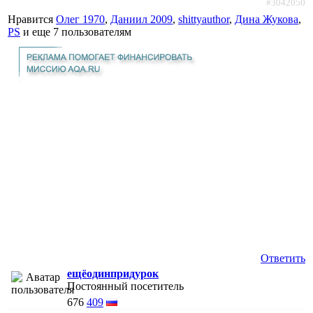
#3042050
Нравится
Олег 1970
,
Даниил 2009
,
shittyauthor
,
Дина Жукова
,
PS
и еще
7 пользователям
Ответить
ещёодинпридурок
Постоянный посетитель
676
409