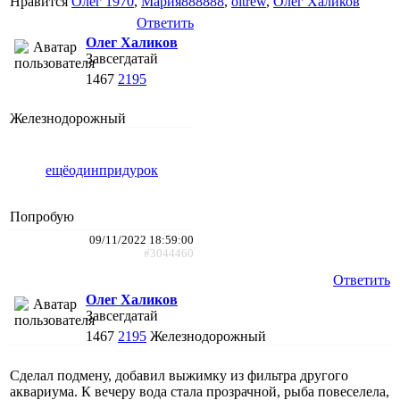
Нравится
Олег 1970
,
Мария888888
,
oltrew
,
Олег Халиков
Ответить
Олег Халиков
Завсегдатай
1467
2195
Железнодорожный
ещёодинпридурок
Попробую
09/11/2022 18:59:00
#3044460
Ответить
Олег Халиков
Завсегдатай
1467
2195
Железнодорожный
Сделал подмену, добавил выжимку из фильтра другого
аквариума. К вечеру вода стала прозрачной, рыба повеселела,