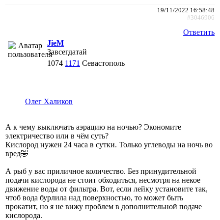
19/11/2022 16:58:48
#3046906
Ответить
JieM
Завсегдатай
1074
1171
Севастополь
Олег Халиков
А к чему выключать аэрацию на ночью? Экономите
электричество или в чём суть?
Кислород нужен 24 часа в сутки. Только углеводы на ночь во
вред🤣
А рыб у вас приличное количество. Без принудительной
подачи кислорода не стоит обходиться, несмотря на некое
движение воды от фильтра. Вот, если лейку установите так,
чтоб вода бурлила над поверхностью, то может быть
прокатит, но я не вижу проблем в дополнительной подаче
кислорода.