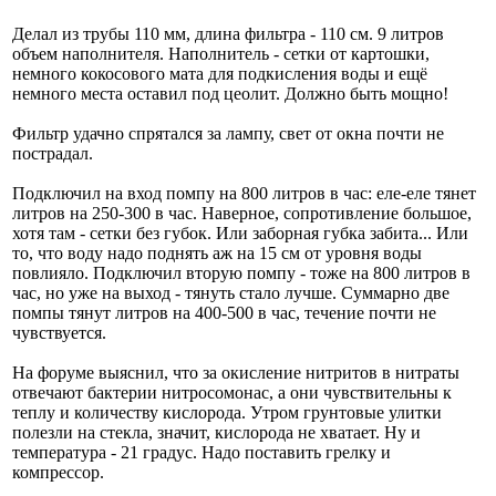
Делал из трубы 110 мм, длина фильтра - 110 см. 9 литров
объем наполнителя. Наполнитель - сетки от картошки,
немного кокосового мата для подкисления воды и ещё
немного места оставил под цеолит. Должно быть мощно!
Фильтр удачно спрятался за лампу, свет от окна почти не
пострадал.
Подключил на вход помпу на 800 литров в час: еле-еле тянет
литров на 250-300 в час. Наверное, сопротивление большое,
хотя там - сетки без губок. Или заборная губка забита... Или
то, что воду надо поднять аж на 15 см от уровня воды
повлияло. Подключил вторую помпу - тоже на 800 литров в
час, но уже на выход - тянуть стало лучше. Суммарно две
помпы тянут литров на 400-500 в час, течение почти не
чувствуется.
На форуме выяснил, что за окисление нитритов в нитраты
отвечают бактерии нитросомонас, а они чувствительны к
теплу и количеству кислорода. Утром грунтовые улитки
полезли на стекла, значит, кислорода не хватает. Ну и
температура - 21 градус. Надо поставить грелку и
компрессор.