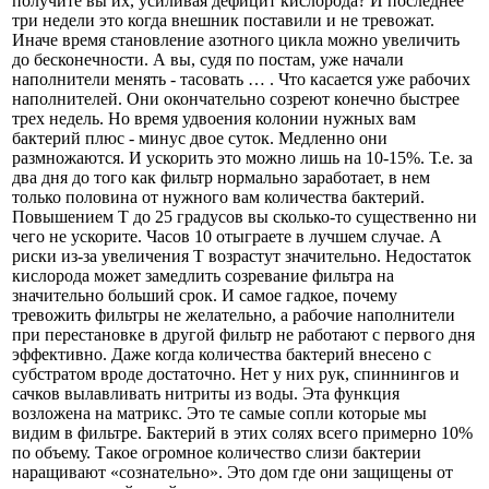
получите вы их, усиливая дефицит кислорода? И последнее
три недели это когда внешник поставили и не тревожат.
Иначе время становление азотного цикла можно увеличить
до бесконечности. А вы, судя по постам, уже начали
наполнители менять - тасовать … . Что касается уже рабочих
наполнителей. Они окончательно созреют конечно быстрее
трех недель. Но время удвоения колонии нужных вам
бактерий плюс - минус двое суток. Медленно они
размножаются. И ускорить это можно лишь на 10-15%. Т.е. за
два дня до того как фильтр нормально заработает, в нем
только половина от нужного вам количества бактерий.
Повышением Т до 25 градусов вы сколько-то существенно ни
чего не ускорите. Часов 10 отыграете в лучшем случае. А
риски из-за увеличения Т возрастут значительно. Недостаток
кислорода может замедлить созревание фильтра на
значительно больший срок. И самое гадкое, почему
тревожить фильтры не желательно, а рабочие наполнители
при перестановке в другой фильтр не работают с первого дня
эффективно. Даже когда количества бактерий внесено с
субстратом вроде достаточно. Нет у них рук, спиннингов и
сачков вылавливать нитриты из воды. Эта функция
возложена на матрикс. Это те самые сопли которые мы
видим в фильтре. Бактерий в этих солях всего примерно 10%
по объему. Такое огромное количество слизи бактерии
наращивают «сознательно». Это дом где они защищены от