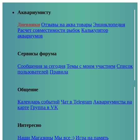
Аквариумисту
Дневники
Отзывы на аква товары
Энциклопедия
Расчет совместимости рыбок
Калькулятор
аквариумов
Сервисы форума
Сообщения за сегодня
Темы с моим участием
Список
пользователей
Правила
Общение
Календарь событий
Чат в Telegram
Аквариумисты на
карте
Группа в VK
Интересно
Наши Магазины
Мы все :)
Игра на память