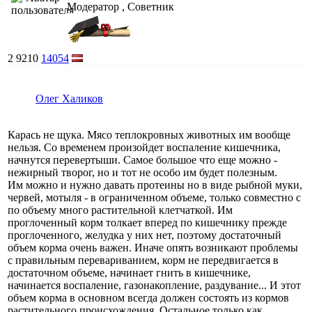
Модератор , Советник
2
9210
14054
Олег Халиков
Карась не щука. Мясо теплокровных животных им вообще
нельзя. Со временем произойдет воспаление кишечника,
начнутся перевертыши. Самое большое что еще можно -
нежирный творог, но и тот не особо им будет полезным.
Им можно и нужно давать протеины но в виде рыбной муки,
червей, мотыля - в ограниченном объеме, только совместно с
по объему много растительной клетчаткой. Им
проглоченный корм толкает вперед по кишечнику прежде
проглоченного, желудка у них нет, поэтому достаточный
объем корма очень важен. Иначе опять возникают проблемы
с правильным перевариванием, корм не передвигается в
достаточном объеме, начинает гнить в кишечнике,
начинается воспаление, газонакопление, раздувание... И этот
объем корма в основном всегда должен состоять из кормов
растительного происхождения. Остальное только как