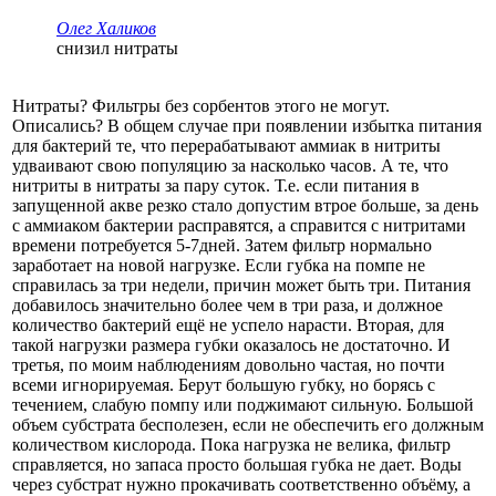
Олег Халиков
снизил нитраты
Нитраты? Фильтры без сорбентов этого не могут.
Описались? В общем случае при появлении избытка питания
для бактерий те, что перерабатывают аммиак в нитриты
удваивают свою популяцию за насколько часов. А те, что
нитриты в нитраты за пару суток. Т.е. если питания в
запущенной акве резко стало допустим втрое больше, за день
с аммиаком бактерии расправятся, а справится с нитритами
времени потребуется 5-7дней. Затем фильтр нормально
заработает на новой нагрузке. Если губка на помпе не
справилась за три недели, причин может быть три. Питания
добавилось значительно более чем в три раза, и должное
количество бактерий ещё не успело нарасти. Вторая, для
такой нагрузки размера губки оказалось не достаточно. И
третья, по моим наблюдениям довольно частая, но почти
всеми игнорируемая. Берут большую губку, но борясь с
течением, слабую помпу или поджимают сильную. Большой
объем субстрата бесполезен, если не обеспечить его должным
количеством кислорода. Пока нагрузка не велика, фильтр
справляется, но запаса просто большая губка не дает. Воды
через субстрат нужно прокачивать соответственно объёму, а