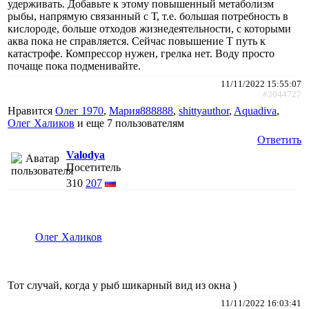
удерживать. Добавьте к этому повышенный метаболизм
рыбы, напрямую связанный с Т, т.е. большая потребность в
кислороде, больше отходов жизнедеятельности, с которыми
аква пока не справляется. Сейчас повышение Т путь к
катастрофе. Компрессор нужен, грелка нет. Воду просто
почаще пока подменивайте.
11/11/2022 15:55:07
#3044727
Нравится
Олег 1970
,
Мария888888
,
shittyauthor
,
Aquadiva
,
Олег Халиков
и еще
7 пользователям
Ответить
Valodya
Посетитель
310
207
Олег Халиков
Тот случай, когда у рыб шикарный вид из окна )
11/11/2022 16:03:41