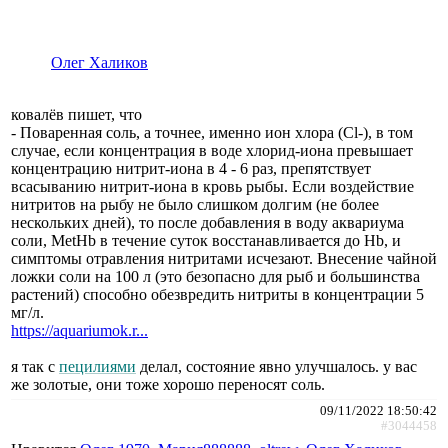
Олег Халиков
ковалёв пишет, что
- Поваренная соль, а точнее, именно ион хлора (Cl-), в том
случае, если концентрация в воде хлорид-иона превышает
концентрацию нитрит-иона в 4 - 6 раз, препятствует
всасыванию нитрит-иона в кровь рыбы. Если воздействие
нитритов на рыбу не было слишком долгим (не более
нескольких дней), то после добавления в воду аквариума
соли, MetHb в течение суток восстанавливается до Hb, и
симптомы отравления нитритами исчезают. Внесение чайной
ложки соли на 100 л (это безопасно для рыб и большинства
растений) способно обезвредить нитриты в концентрации 5
мг/л.
https://aquariumok.r...
я так с
пецилиями
делал, состояние явно улучшалось. у вас
же золотые, они тоже хорошо переносят соль.
09/11/2022 18:50:42
#3044458