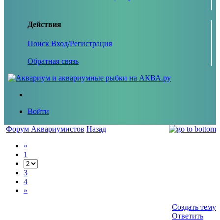
Действия
Поиск
Вход/Регистрация
Обратная связь
Войти
Форум Аквариумистов
Назад
«
1
3
4
»
Создать тему
Ответить