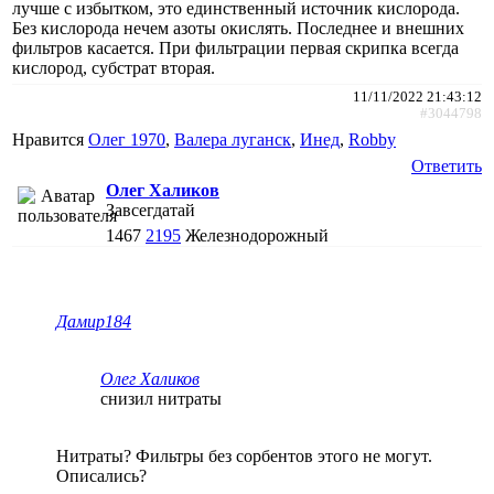
лучше с избытком, это единственный источник кислорода.
Без кислорода нечем азоты окислять. Последнее и внешних
фильтров касается. При фильтрации первая скрипка всегда
кислород, субстрат вторая.
11/11/2022 21:43:12
#3044798
Нравится
Олег 1970
,
Валера луганск
,
Инед
,
Robby
Ответить
Олег Халиков
Завсегдатай
1467
2195
Железнодорожный
Дамир184
Олег Халиков
снизил нитраты
Нитраты? Фильтры без сорбентов этого не могут.
Описались?