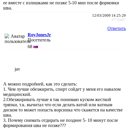
ее вместе с излишками не позже 5-10 мин после формовки
шва.
12/03/2009 14:25:29
#776487
Ответить
RoyJonesJr
Посетитель
68
jav
А можно подробней, как это сделать:
1. Чем лучше обезжирить, спирт сойдет у меня его навалом
медицинский.
2.Обезжиривать лучше я так понимаю куском жесткой
тряпки, т.к. вычитал что если делать ватой или ватным
диском то может попасть ворсинка что скажется на качестве
шва.
3. Почему снимать отдирать не позднее 5- 10 минут после
формирования шва не позже???