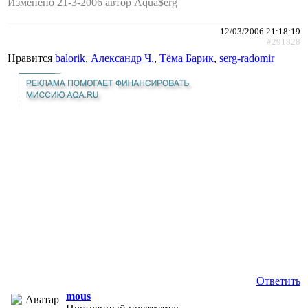
Изменено 21-3-2006 автор Aqua$erg
12/03/2006 21:18:19
#291828
Нравится
balorik
,
Александр Ч.
,
Тёма Барик
,
serg-radomir
Ответить
mous