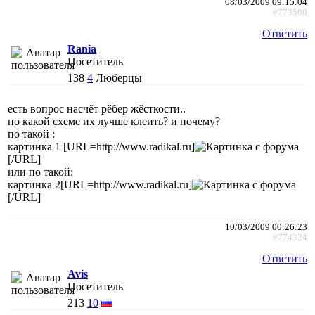
08/03/2009 09:15:04
#773500
Ответить
Rania
Посетитель
138
4
Люберцы
есть вопрос насчёт рёбер жёсткости..
по какой схеме их лучше клеить? и почему?
по такой :
картинка 1 [URL=http://www.radikal.ru]
[/URL]
или по такой:
картинка 2[URL=http://www.radikal.ru]
[/URL]
10/03/2009 00:26:23
#774324
Ответить
Avis
Посетитель
213
10