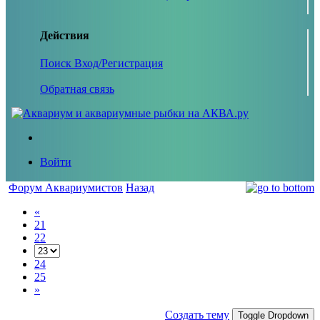
Действия
Поиск
Вход/Регистрация
Обратная связь
Войти
Форум Аквариумистов
Назад
«
21
22
24
25
»
Создать тему
Toggle Dropdown