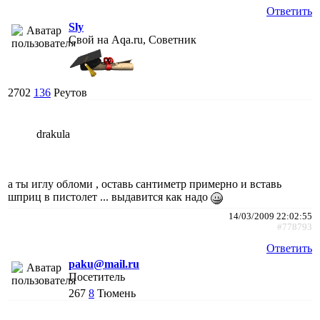
Ответить
Sly
Свой на Aqa.ru, Советник
2702
136
Реутов
drakula
а ты иглу обломи , оставь сантиметр примерно и вставь
шприц в пистолет ... выдавится как надо
14/03/2009 22:02:55
#778793
Ответить
paku@mail.ru
Посетитель
267
8
Тюмень