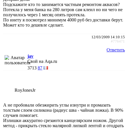
Подскажите кто то занимается частным ремонтом аквасов?
Потекла у меня банка на 280 литров сам клеил но ни чего не
получилось через 1 месяц опять протекла.
По инету я посмотрел минимум 4000 руб без доставки берут.
Может кто то дешевле сделает.
12/03/2009 14:10:15
#776471
Ответить
jav
Свой на Aqa.ru
3713
87
RoyJonesJr
А не пробовали обезжирить углы изнутри и промазать
толстым слоем силикона (радиус шва - чайная ложка). В 90%
случаев помогает.
Излишки аккуратно срезаются канцелярским ножом. Другой
метод - прикрыть стекло малярной липкой лентой и отодрать