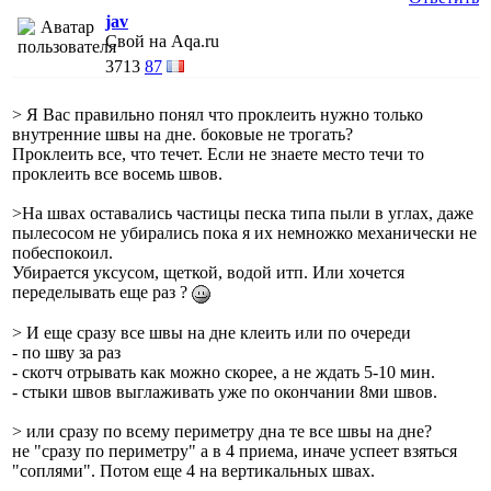
jav
Свой на Aqa.ru
3713
87
> Я Вас правильно понял что проклеить нужно только
внутренние швы на дне. боковые не трогать?
Проклеить все, что течет. Если не знаете место течи то
проклеить все восемь швов.
>На швах оставались частицы песка типа пыли в углах, даже
пылесосом не убирались пока я их немножко механически не
побеспокоил.
Убирается уксусом, щеткой, водой итп. Или хочется
переделывать еще раз ?
> И еще сразу все швы на дне клеить или по очереди
- по шву за раз
- скотч отрывать как можно скорее, а не ждать 5-10 мин.
- стыки швов выглаживать уже по окончании 8ми швов.
> или сразу по всему периметру дна те все швы на дне?
не "сразу по периметру" а в 4 приема, иначе успеет взяться
"соплями". Потом еще 4 на вертикальных швах.