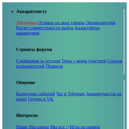
Аквариумисту
Дневники
Отзывы на аква товары
Энциклопедия
Расчет совместимости рыбок
Калькулятор
аквариумов
Сервисы форума
Сообщения за сегодня
Темы с моим участием
Список
пользователей
Правила
Общение
Календарь событий
Чат в Telegram
Аквариумисты на
карте
Группа в VK
Интересно
Наши Магазины
Мы все :)
Игра на память