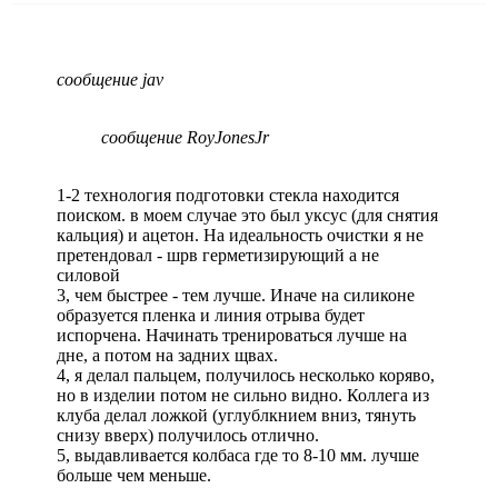
сообщение jav
сообщение RoyJonesJr
1-2 технология подготовки стекла находится
поиском. в моем случае это был уксус (для снятия
кальция) и ацетон. На идеальность очистки я не
претендовал - шрв герметизирующий а не
силовой
3, чем быстрее - тем лучше. Иначе на силиконе
образуется пленка и линия отрыва будет
испорчена. Начинать тренироваться лучше на
дне, а потом на задних щвах.
4, я делал пальцем, получилось несколько коряво,
но в изделии потом не сильно видно. Коллега из
клуба делал ложкой (углублкнием вниз, тянуть
снизу вверх) получилось отлично.
5, выдавливается колбаса где то 8-10 мм. лучше
больше чем меньше.