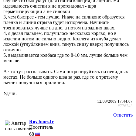
случае это был уксус (для снятия кальция) и ацетон. На
идеальность очистки я не претендовал - шрв
герметизирующий а не силовой
3, чем быстрее - тем лучше. Иначе на силиконе образуется
пленка и линия отрыва будет испорчена. Начинать
тренироваться лучше на дне, а потом на задних щвах.
4, я делал пальцем, получилось несколько коряво, но в
изделии потом не сильно видно. Коллега из клуба делал
ложкой (углублкнием вниз, тянуть снизу вверх) получилось
отлично.
5, выдавливается колбаса где то 8-10 мм. лучше больше чем
меньше.
А что тут рассказывать. Сами потренируйтесь на невидных
местах. Не больше одного шва за раз. где то к трктьему
начнет получпться прилично.
Удачи.
12/03/2009 17:44:07
#776743
Ответить
RoyJonesJr
Посетитель
68