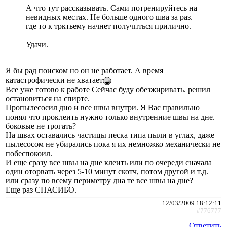
А что тут рассказывать. Сами потренируйтесь на
невидных местах. Не больше одного шва за раз.
где то к трктьему начнет получпться прилично.
Удачи.
Я бы рад поиском но он не работает. А время
катастрофически не хватает
Все уже готово к работе Сейчас буду обезжиривать. решил
остановиться на спирте.
Пропылесосил дно и все швы внутри. Я Вас правильно
понял что проклеить нужно только внутренние швы на дне.
боковые не трогать?
На швах оставались частицы песка типа пыли в углах, даже
пылесосом не убирались пока я их немножко механически не
побеспокоил.
И еще сразу все швы на дне клеить или по очереди сначала
один оторвать через 5-10 минут скотч, потом другой и т.д.
или сразу по всему периметру дна те все швы на дне?
Еще раз СПАСИБО.
12/03/2009 18:12:11
#776777
Ответить