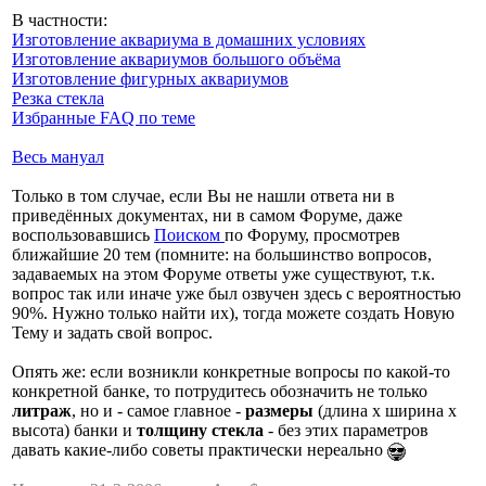
В частности:
Изготовление аквариума в домашних условиях
Изготовление аквариумов большого объёма
Изготовление фигурных аквариумов
Резка стекла
Избранные FAQ по теме
Весь мануал
Только в том случае, если Вы не нашли ответа ни в
приведённых документах, ни в самом Форуме, даже
воспользовавшись
Поиском
по Форуму, просмотрев
ближайшие 20 тем (помните: на большинство вопросов,
задаваемых на этом Форуме ответы уже существуют, т.к.
вопрос так или иначе уже был озвучен здесь с вероятностью
90%. Нужно только найти их), тогда можете создать Новую
Тему и задать свой вопрос.
Опять же: если возникли конкретные вопросы по какой-то
конкретной банке, то потрудитесь обозначить не только
литраж
, но и - самое главное -
размеры
(длина х ширина х
высота) банки и
толщину стекла
- без этих параметров
давать какие-либо советы практически нереально