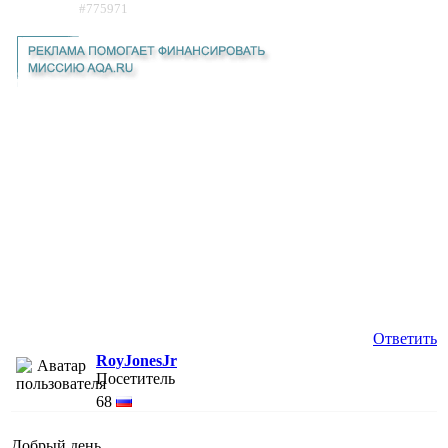
#775971
Ответить
RoyJonesJr
Посетитель
68
Добрый день.